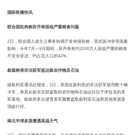
国际联播快讯
联合国机构称苏丹将面临严重粮食问题
2日，联合国人道主义事务协调厅发布报告称，受武装冲突等因素
影响，今年7月—9月期间，苏丹将有约2030万人面临严重的粮食
不安全状况，约占总人口的42%。
叙媒称美非法驻军盗运叙农作物及石油
据叙利亚通讯社报道，2日，美国在叙利亚的非法驻军使用数十辆
卡车，将其从叙东北部盗取的农作物和石油运往位于伊拉克的美
军基地。叙政府多次谴责美军频繁盗取叙利亚石油和其他资源是
强盗行径。
南北半球多国遭遇高温天气