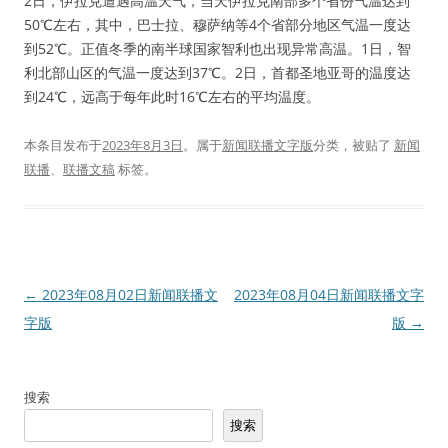
2日，伊拉克遭遇高温天气，当天伊拉克南部多个省份气温达到
50℃左右，其中，巴士拉、穆萨纳等4个省部分地区气温一度达
到52℃。正值冬季的南半球国家智利也出现异常高温。1日，智
利北部山区的气温一度达到37℃。2日，首都圣地亚哥的温度达
到24℃，远高于每年此时16℃左右的平均温度。
本条目发布于
2023年8月3日
。属于
新闻联播文字版
分类，被贴了
新闻
联播
、
联播文稿
标签。
文
←
2023年08月02日新闻联播文
2023年08月04日新闻联播文字
章
字版
版
→
导
航
搜索
搜索