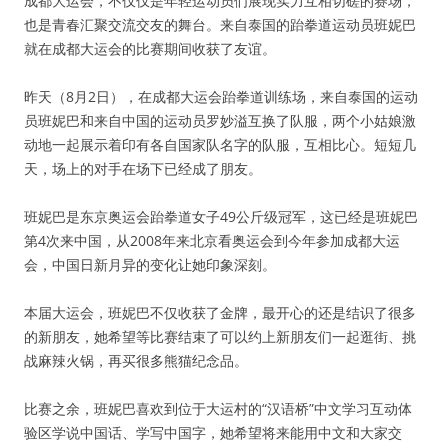
成都大运会，不仅仅是年轻运动员们展现实力互相切磋的赛场，
也是青春汇聚交流交友的舞台。来自泰国的跆拳道运动员班妮巴
就在成都大运会的比赛期间收获了友谊。
昨天（8月2日），在成都大运会跆拳道训练场，来自泰国的运动
员班妮巴和来自中国的运动员罗妙溢互换了队服，两个小姑娘激
动地一起展示着印有各自国家队名字的队服，互相比心。短短几
天，场上的对手在场下已经成了朋友。
班妮巴是东京奥运会跆拳道女子49公斤级冠军，这已经是班妮巴
第4次来中国，从2008年来北京看奥运会到今年参加成都大运
会，中国日新月异的变化让她印象深刻。
本届大运会，班妮巴不仅收获了金牌，最开心的还是结识了很多
的新朋友，她希望等比赛结束了可以约上新朋友们一起逛街、挑
战麻辣火锅，再买很多熊猫纪念品。
比赛之余，班妮巴喜欢到位于大运村的“汉语桥”中文学习互动体
验区学说中国话、学写中国字，她希望将来能用中文和大家交