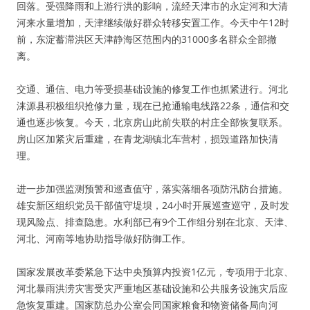
回落。受强降雨和上游行洪的影响，流经天津市的永定河和大清
河来水量增加，天津继续做好群众转移安置工作。今天中午12时
前，东淀蓄滞洪区天津静海区范围内的31000多名群众全部撤
离。
交通、通信、电力等受损基础设施的修复工作也抓紧进行。河北
涞源县积极组织抢修力量，现在已抢通输电线路22条，通信和交
通也逐步恢复。今天，北京房山此前失联的村庄全部恢复联系。
房山区加紧灾后重建，在青龙湖镇北车营村，损毁道路加快清
理。
进一步加强监测预警和巡查值守，落实落细各项防汛防台措施。
雄安新区组织党员干部值守堤坝，24小时开展巡查巡守，及时发
现风险点、排查隐患。水利部已有9个工作组分别在北京、天津、
河北、河南等地协助指导做好防御工作。
国家发展改革委紧急下达中央预算内投资1亿元，专项用于北京、
河北暴雨洪涝灾害受灾严重地区基础设施和公共服务设施灾后应
急恢复重建。国家防总办公室会同国家粮食和物资储备局向河