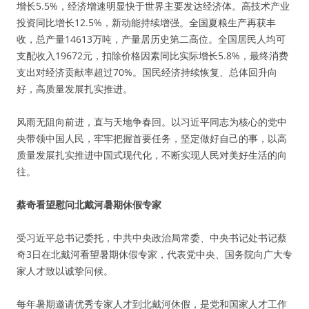
增长5.5%，经济增速明显快于世界主要发达经济体。高技术产业
投资同比增长12.5%，新动能持续增强。全国夏粮生产再获丰
收，总产量14613万吨，产量居历史第二高位。全国居民人均可
支配收入19672元，扣除价格因素同比实际增长5.8%，最终消费
支出对经济贡献率超过70%。国民经济持续恢复、总体回升向
好，高质量发展扎实推进。
风雨无阻向前进，直与天地争春回。以习近平同志为核心的党中
央带领中国人民，牢牢把握首要任务，坚定做好自己的事，以高
质量发展扎实推进中国式现代化，不断实现人民对美好生活的向
往。
蔡奇看望慰问北戴河暑期休假专家
受习近平总书记委托，中共中央政治局常委、中央书记处书记蔡
奇3日在北戴河看望暑期休假专家，代表党中央、国务院向广大专
家人才致以诚挚问候。
每年暑期邀请优秀专家人才到北戴河休假，是党和国家人才工作