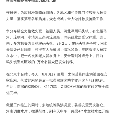
落实落细各项举措全力应对汛情
连日来，为应对极端降雨影响，各地区和相关部门持续投入救援
力量，落实落细各项措施，众志成城，全力做好救援抢险工作。
争分夺秒全力搜救失联、被困人员。河北涿州码头镇，有北拒马
河、琉璃河、小清河三条河流流经，码头镇此次受灾严重。连日
来，多方救援力量驰援码头镇。8月2日，在码头镇涿仝村，积水
最深处已到胸部，村里有人员被困，情况紧急，消防救援人员蹚
在水中，把一名被困老人背在身上，安全送到冲锋舟上。目前，
码头镇重点区域的1万余名群众已安全转移。
在北京丰台站，今天（8月3日）凌晨，之前受暴雨山洪被困在安
家庄站、落坡岭站的最后一批滞留旅客乘坐转运客车顺利抵达。
至此，滞留的K396次、K1178次、Z180次列车的所有旅客安全疏
运完毕。
救援工作推进的同时，多地统筹防洪调度，妥善安置受灾群众。
河南调度水库，拦洪削峰，到今天中午，共渠4个水文站水位开始