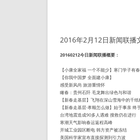
2016年2月12日新闻联
20160212今日新闻联播概要：
【小康全家福 一个不能少】寒门学子有
【你我中国梦 全面建小康】
感受新风尚 旅游重情怀
瞰春：贵州石阡 毛龙舞出绿色与和谐
【新春走基层】飞翔在深山雪海中的千纸
【新春走基层·孝顺怎么做】始于事亲 终
台湾地震造成90多人遇难 搜救仍在进行
寒潮天气影响春运返程高峰
开城工业园区断电 韩方资产被冻结
美国科学家宣布直接探测到引力波