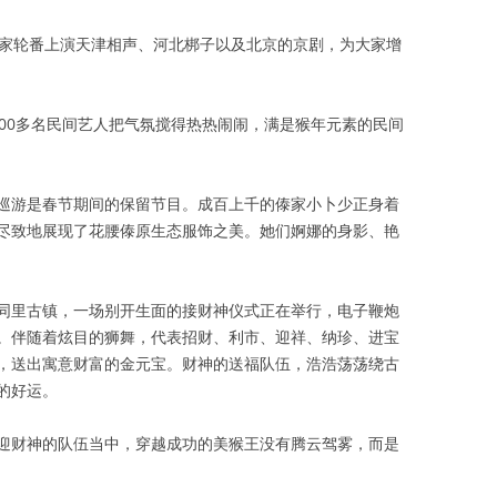
术家轮番上演天津相声、河北梆子以及北京的京剧，为大家增
000多名民间艺人把气氛搅得热热闹闹，满是猴年元素的民间
巡游是春节期间的保留节目。成百上千的傣家小卜少正身着
尽致地展现了花腰傣原生态服饰之美。她们婀娜的身影、艳
同里古镇，一场别开生面的接财神仪式正在举行，电子鞭炮
。伴随着炫目的狮舞，代表招财、利市、迎祥、纳珍、进宝
，送出寓意财富的金元宝。财神的送福队伍，浩浩荡荡绕古
的好运。
迎财神的队伍当中，穿越成功的美猴王没有腾云驾雾，而是