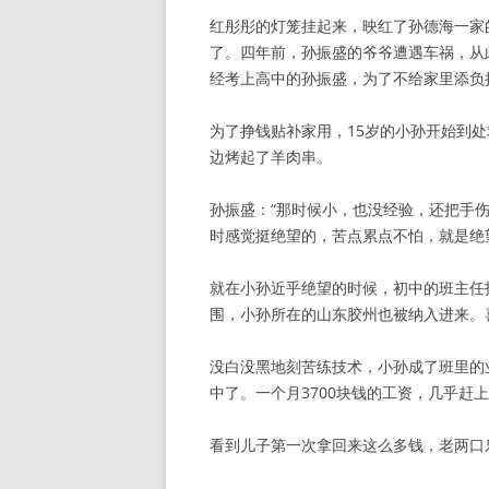
红彤彤的灯笼挂起来，映红了孙德海一家
了。四年前，孙振盛的爷爷遭遇车祸，从
经考上高中的孙振盛，为了不给家里添负
为了挣钱贴补家用，15岁的小孙开始到
边烤起了羊肉串。
孙振盛：“那时候小，也没经验，还把手
时感觉挺绝望的，苦点累点不怕，就是绝
就在小孙近乎绝望的时候，初中的班主任
围，小孙所在的山东胶州也被纳入进来。
没白没黑地刻苦练技术，小孙成了班里的
中了。一个月3700块钱的工资，几乎赶
看到儿子第一次拿回来这么多钱，老两口