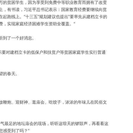
万的贫困学生，因为享受到免费中等职业教育而拥有了改变
上，有书读，习近平总书记表示：国家教育经费要继续向贫
起跑线上。“十三五”规划建议也提出”要率先从建档立卡的
费，实现家庭经济困难学生资助全覆盖。”
听到了一个好消息。
表示要对建档立卡的低保户和扶贫户等贫困家庭学生实行普通
望的春天。
放鞭炮、迎财神、逛庙会、吃饺子，浓浓的年味儿在民俗文
人气最足的地坛庙会的现场，听听这喧天的锣鼓声，再看看这
您感受到了吗？”