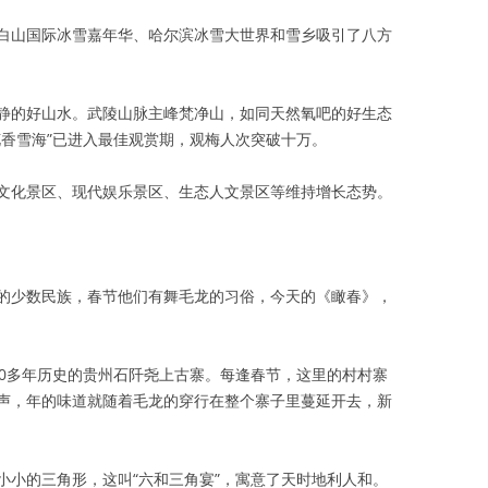
白山国际冰雪嘉年华、哈尔滨冰雪大世界和雪乡吸引了八方
静的好山水。武陵山脉主峰梵净山，如同天然氧吧的好生态
花香雪海”已进入最佳观赏期，观梅人次突破十万。
文化景区、现代娱乐景区、生态人文景区等维持增长态势。
的少数民族，春节他们有舞毛龙的习俗，今天的《瞰春》，
00多年历史的贵州石阡尧上古寨。每逢春节，这里的村村寨
声，年的味道就随着毛龙的穿行在整个寨子里蔓延开去，新
小小的三角形，这叫“六和三角宴”，寓意了天时地利人和。