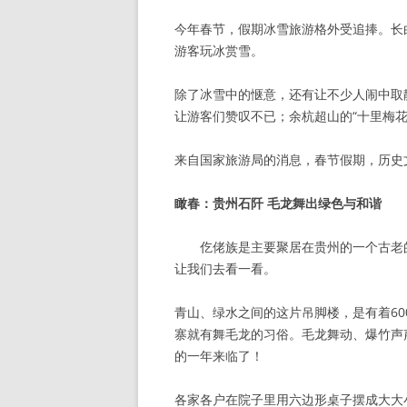
今年春节，假期冰雪旅游格外受追捧。长
游客玩冰赏雪。
除了冰雪中的惬意，还有让不少人闹中取
让游客们赞叹不已；余杭超山的“十里梅
来自国家旅游局的消息，春节假期，历史
瞰春：贵州石阡 毛龙舞出绿色与和谐
仡佬族是主要聚居在贵州的一个古老
让我们去看一看。
青山、绿水之间的这片吊脚楼，是有着6
寨就有舞毛龙的习俗。毛龙舞动、爆竹声
的一年来临了！
各家各户在院子里用六边形桌子摆成大大