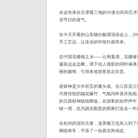
在这有来自京津冀三地的30多位民间艺
添节日的喜气。
在今天开幕的山东烟台毓璜顶庙会上，2
手工艺品，让浓浓的年味扑面而来。
在中国花腰傣之乡——云南戛洒，花腰傣
盛装边走边舞，洒下动人倩影的同时淋漓
丽的服饰、引得各地游客驻足欣赏。
迎财神是大年初五的重头戏。在江苏吴江
代替传统的烟花爆竹，气氛同样喜庆热闹
的五路财神陆续降临，在游客的欢呼声中
镇一周，也为踏实勤恳的商家们送去一年
在杭州的深街古巷，连美猴王也加入到了
脚踏单车，平添了一份真实和俏皮。