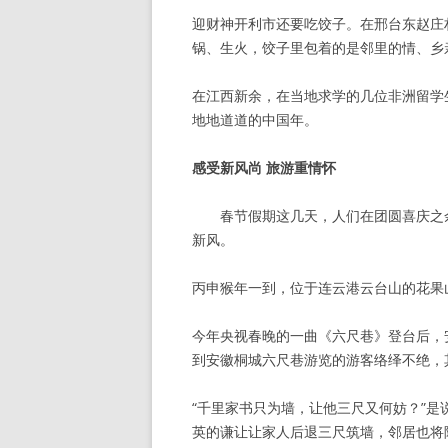
迎财神开利市还要吃饺子。在邢台东赵庄
锅、生火，饺子里包着的是邻里的情、乡
在江西新余，在当地求学的几位非洲留学
地地道道的中国年。
感受新风尚 旅游重情怀
春节假期这几天，人们在团圆喜庆之
新风。
丙申猴年一到，位于连云港云台山的花果
今年央视春晚的一曲《六尺巷》登台后，
到安徽桐城六尺巷游览的游客络绎不绝，
“千里家书只为墙，让他三尺又何妨？”
英的谦让让家人后退三尺筑墙，邻居也将