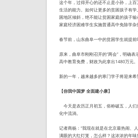
这个年，过得开心的还不止是小孙，上百
生活的能力。如何让更多的贫困孩子有学
困地区倾斜，绝不能让贫困家庭的孩子输在
家庭经济困难学生实施普通高中免除学杂
春节前，山东曲阜一中的贫困学生就提前
原来，曲阜市刚刚召开的“两会”，明确
高中教育免费，财政为此拿出1480万元。
新的一年，越来越多的寒门学子将迎来希
【你我中国梦 全面建小康】
今天是农历正月初五，俗称破五，人们
化中流淌。
记者商杨：“我现在就是在北京最热闹、
满眼的大红灯笼，怎么样？这浓浓的年味