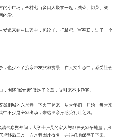
村的小广场，全村七百多口人聚在一起，洗菜、切菜、架
亲的爱。
生受邀来到村民家中，包饺子、打糍粑、写春联，过了一个
余，也少不了携亲带友旅游赏景，在人文生态中，感受社会
山，围绕“猴元素”做足了文章，吸引来不少游客。
安徽桐城的六尺巷一下火了起来，从大年初一开始，每天来
其中不少是全家出动，来这里亲身感受礼让之风。
是说清代康熙年间，大学士张英的家人与邻居吴家争地盘，张
院墙移后三尺，六尺巷因此得名，并很好地保存了下来。