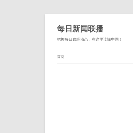
跳
至
正
每日新闻联播
文
把握每日政经动态，在这里读懂中国！
首页