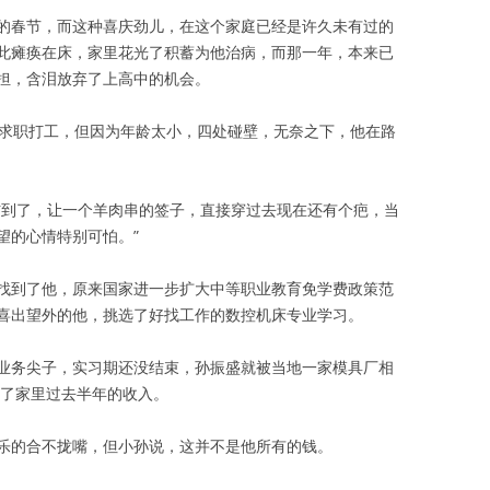
的春节，而这种喜庆劲儿，在这个家庭已经是许久未有过的
此瘫痪在床，家里花光了积蓄为他治病，而那一年，本来已
担，含泪放弃了上高中的机会。
处求职打工，但因为年龄太小，四处碰壁，无奈之下，他在路
伤到了，让一个羊肉串的签子，直接穿过去现在还有个疤，当
望的心情特别可怕。”
找到了他，原来国家进一步扩大中等职业教育免学费政策范
喜出望外的他，挑选了好找工作的数控机床专业学习。
业务尖子，实习期还没结束，孙振盛就被当地一家模具厂相
上了家里过去半年的收入。
乐的合不拢嘴，但小孙说，这并不是他所有的钱。