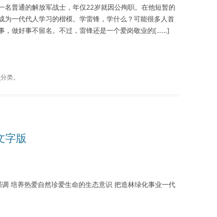
一名普通的解放军战士，年仅22岁就因公殉职。在他短暂的
成为一代代人学习的楷模。学雷锋，学什么？可能很多人首
，做好事不留名。不过，雷锋还是一个爱岗敬业的[……]
谈
分类。
播文字版
调 培养热爱自然珍爱生命的生态意识 把造林绿化事业一代