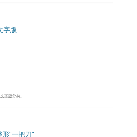
播文字版
播文字版
分类。
整形“一把刀”