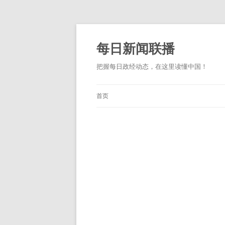
跳
至
正
每日新闻联播
文
把握每日政经动态，在这里读懂中国！
首页