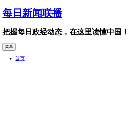
跳
每日新闻联播
至
正
文
把握每日政经动态，在这里读懂中国！
菜单
首页