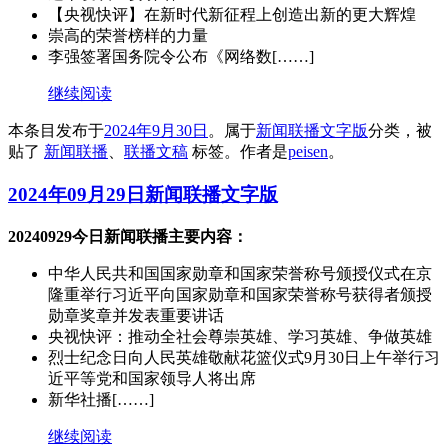
【央视快评】在新时代新征程上创造出新的更大辉煌
崇高的荣誉榜样的力量
李强签署国务院令公布《网络数[……]
继续阅读
本条目发布于
2024年9月30日
。属于
新闻联播文字版
分类，被
贴了
新闻联播
、
联播文稿
标签。
作者是
peisen
。
2024年09月29日新闻联播文字版
20240929今日新闻联播主要内容：
中华人民共和国国家勋章和国家荣誉称号颁授仪式在京
隆重举行习近平向国家勋章和国家荣誉称号获得者颁授
勋章奖章并发表重要讲话
央视快评：推动全社会尊崇英雄、学习英雄、争做英雄
烈士纪念日向人民英雄敬献花篮仪式9月30日上午举行习
近平等党和国家领导人将出席
新华社播[……]
继续阅读