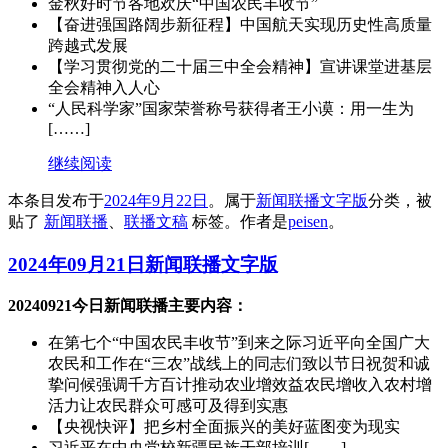
金秋好时节各地欢庆“中国农民丰收节”
【奋进强国路阔步新征程】中国航天实现历史性高质量
跨越式发展
【学习贯彻党的二十届三中全会精神】宣讲课堂进基层
全会精神入人心
“人民科学家”国家荣誉称号获得者王小谟：用一生为
[……]
继续阅读
本条目发布于
2024年9月22日
。属于
新闻联播文字版
分类，被
贴了
新闻联播
、
联播文稿
标签。
作者是
peisen
。
2024年09月21日新闻联播文字版
20240921今日新闻联播主要内容：
在第七个“中国农民丰收节”到来之际习近平向全国广大
农民和工作在“三农”战线上的同志们致以节日祝贺和诚
挚问候强调千方百计推动农业增效益农民增收入农村增
活力让农民群众可感可及得到实惠
【央视快评】把乡村全面振兴的美好蓝图变为现实
习近平在中央党校新疆民族干部培训[……]