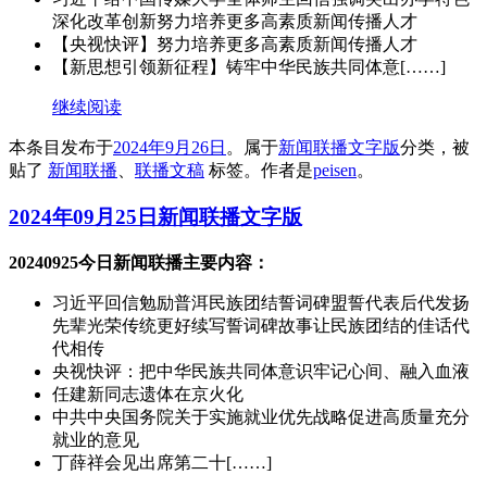
深化改革创新努力培养更多高素质新闻传播人才
【央视快评】努力培养更多高素质新闻传播人才
【新思想引领新征程】铸牢中华民族共同体意[……]
继续阅读
本条目发布于
2024年9月26日
。属于
新闻联播文字版
分类，被
贴了
新闻联播
、
联播文稿
标签。
作者是
peisen
。
2024年09月25日新闻联播文字版
20240925今日新闻联播主要内容：
习近平回信勉励普洱民族团结誓词碑盟誓代表后代发扬
先辈光荣传统更好续写誓词碑故事让民族团结的佳话代
代相传
央视快评：把中华民族共同体意识牢记心间、融入血液
任建新同志遗体在京火化
中共中央国务院关于实施就业优先战略促进高质量充分
就业的意见
丁薛祥会见出席第二十[……]