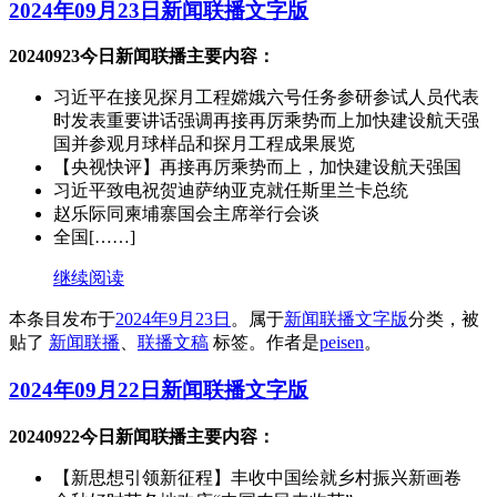
2024年09月23日新闻联播文字版
20240923今日新闻联播主要内容：
习近平在接见探月工程嫦娥六号任务参研参试人员代表
时发表重要讲话强调再接再厉乘势而上加快建设航天强
国并参观月球样品和探月工程成果展览
【央视快评】再接再厉乘势而上，加快建设航天强国
习近平致电祝贺迪萨纳亚克就任斯里兰卡总统
赵乐际同柬埔寨国会主席举行会谈
全国[……]
继续阅读
本条目发布于
2024年9月23日
。属于
新闻联播文字版
分类，被
贴了
新闻联播
、
联播文稿
标签。
作者是
peisen
。
2024年09月22日新闻联播文字版
20240922今日新闻联播主要内容：
【新思想引领新征程】丰收中国绘就乡村振兴新画卷