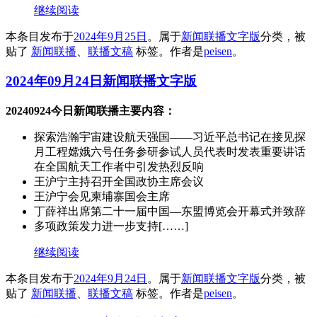
继续阅读
本条目发布于
2024年9月25日
。属于
新闻联播文字版
分类，被
贴了
新闻联播
、
联播文稿
标签。
作者是
peisen
。
2024年09月24日新闻联播文字版
20240924今日新闻联播主要内容：
探索浩瀚宇宙建设航天强国——习近平总书记在接见探
月工程嫦娥六号任务参研参试人员代表时发表重要讲话
在全国航天工作者中引发热烈反响
王沪宁主持召开全国政协主席会议
王沪宁会见柬埔寨国会主席
丁薛祥出席第二十一届中国—东盟博览会开幕式并致辞
多项政策发力进一步支持[……]
继续阅读
本条目发布于
2024年9月24日
。属于
新闻联播文字版
分类，被
贴了
新闻联播
、
联播文稿
标签。
作者是
peisen
。