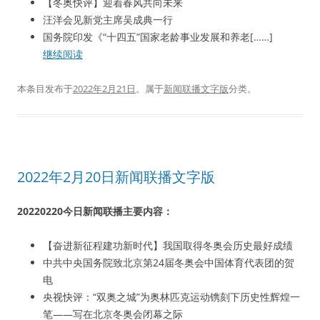
【冬奥快评】迎着春风共向未来
汪洋会见新党主席吴成典一行
国务院印发《“十四五”国家老龄事业发展和养老[……]
继续阅读
本条目发布于
2022年2月21日
。属于
新闻联播文字版
分类。
2022年2月20日新闻联播文字版
20220220今日新闻联播主要内容：
【奋进新征程建功新时代】我国取得冬奥会历史最好成绩
中共中央国务院致北京第24届冬奥会中国体育代表团的贺
电
央视快评：“双奥之城”为奥林匹克运动镌刻下历史性辉煌一
笔——写在北京冬奥会闭幕之际