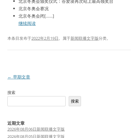
北京冬奥会颁奖仪式：谷爱凌再次站上最高领奖台
北京冬奥会赛况
北京冬奥会闭[……]
继续阅读
本条目发布于
2022年2月19日
。属于
新闻联播文字版
分类。
文
←
早期文章
章
搜索
导
搜索
航
近期文章
2026年08月06日新闻联播文字版
2026年08月05日新闻联播文字版