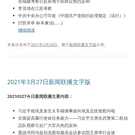
在福建考察引起各地干部群众热烈反响
李克强在江苏考察
中共中央办公厅印发《中国共产党组织处理规定（试行）》
打防并举 标本兼治[……]
继续阅读
本条目发布于
2021年3月28日
。属于
新闻联播文字版
分类。
2021年3月27日新闻联播文字版
20210327今日新闻联播主要内容：
习近平就埃及发生火车碰撞事故向埃及总统致慰问电
全面提高履行使命任务能力——习近平主席在武警第二机动
总队视察引起广大官兵热烈反响
栗战书同乌兹别克斯坦最高会议参议院主席举行会谈