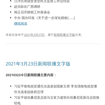
汪洋出席脱贫攻坚民主监督工作总结会
赵乐际在广西调研
韩正召开财税工作座谈会
中办 国办印发《关于进一步深化税收[……]
继续阅读
本条目发布于
2021年3月27日
。属于
新闻联播文字版
分类。
2021年3月23日新闻联播文字版
20210323今日新闻联播主要内容：
习近平致电祝贺通伦当选老挝国家主席 李克强致电祝贺潘
坎当选老挝政府总理
习近平就坦桑尼亚总统马古富力逝世向坦桑尼亚新任总统致
唁电