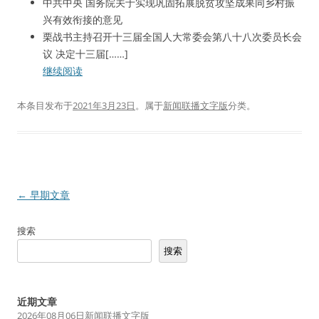
中共中央 国务院关于实现巩固拓展脱贫攻坚成果同乡村振
兴有效衔接的意见
栗战书主持召开十三届全国人大常委会第八十八次委员长会
议 决定十三届[……]
继续阅读
本条目发布于
2021年3月23日
。属于
新闻联播文字版
分类。
文
←
早期文章
章
搜索
导
搜索
航
近期文章
2026年08月06日新闻联播文字版