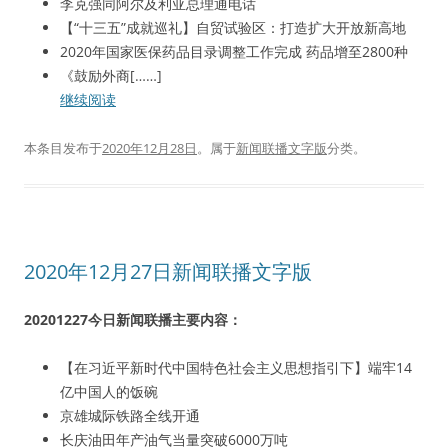
李克强同阿尔及利亚总理通电话
【“十三五”成就巡礼】自贸试验区：打造扩大开放新高地
2020年国家医保药品目录调整工作完成 药品增至2800种
《鼓励外商[……]
继续阅读
本条目发布于
2020年12月28日
。属于
新闻联播文字版
分类。
2020年12月27日新闻联播文字版
20201227今日新闻联播主要内容：
【在习近平新时代中国特色社会主义思想指引下】端牢14
亿中国人的饭碗
京雄城际铁路全线开通
长庆油田年产油气当量突破6000万吨