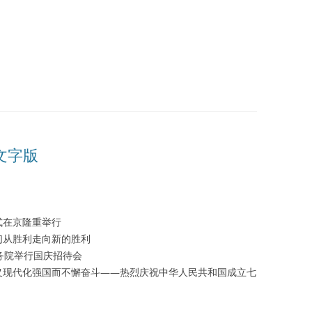
播文字版
式在京隆重举行
们从胜利走向新的胜利
务院举行国庆招待会
义现代化强国而不懈奋斗——热烈庆祝中华人民共和国成立七