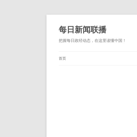
跳
至
正
每日新闻联播
文
把握每日政经动态，在这里读懂中国！
首页