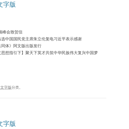
播文字版
乌镇峰会致贺信
当选中国国民党主席朱立伦复电习近平表示感谢
共同体》阿文版出版发行
义思想指引下】聚天下英才共筑中华民族伟大复兴中国梦
播文字版
分类。
播文字版