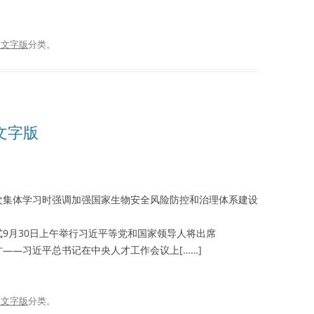
播文字版
分类。
播文字版
次集体学习时强调加强国家生物安全风险防控和治理体系建设
9月30日上午举行习近平等党和国家领导人将出席
——习近平总书记在中央人才工作会议上[……]
播文字版
分类。