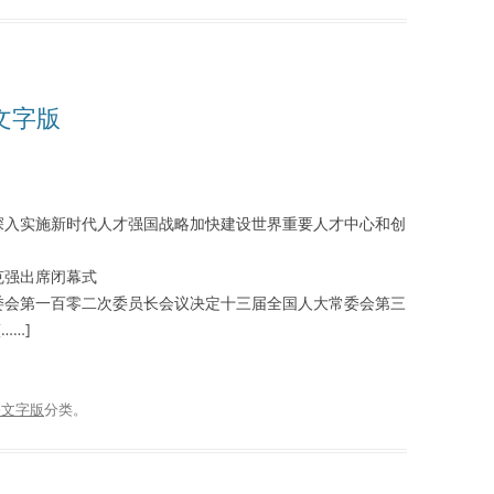
播文字版
深入实施新时代人才强国战略加快建设世界重要人才中心和创
克强出席闭幕式
委会第一百零二次委员长会议决定十三届全国人大常委会第三
……]
播文字版
分类。