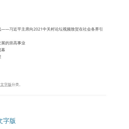
——习近平主席向2021中关村论坛视频致贺在社会各界引
发展的崇高事业
闭幕
程
播文字版
分类。
播文字版