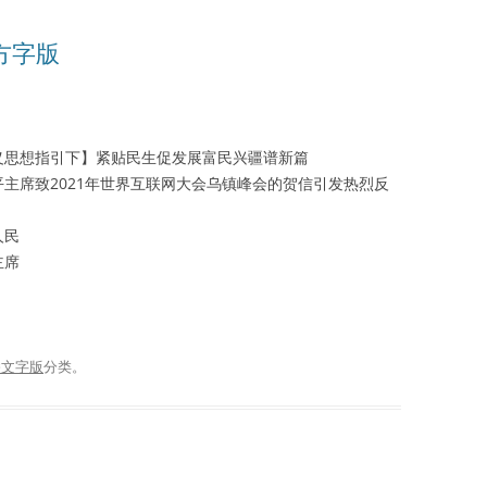
播方字版
义思想指引下】紧贴民生促发展富民兴疆谱新篇
主席致2021年世界互联网大会乌镇峰会的贺信引发热烈反
人民
主席
播文字版
分类。