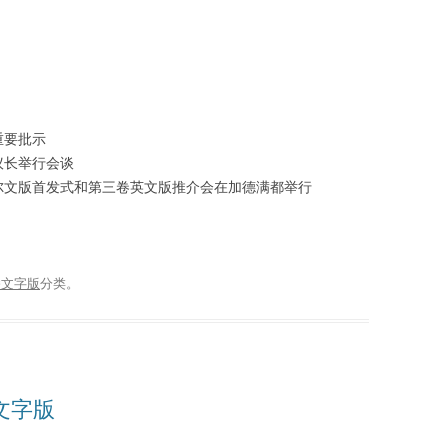
重要批示
议长举行会谈
尔文版首发式和第三卷英文版推介会在加德满都举行
播文字版
分类。
播文字版