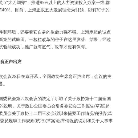
试点“大刀阔斧”，推进85%以上的人力资源投入办案一线;群
简40%。目前，上海正以五大发展理念为引领，以钉钉子的
件和环境，还要看它自身的生命力强不强。上海承担的试点
新策的试验田。一粒粒改革的种子在这里发芽、结果，经过
试验能成功，推广就有底气，改革才更有保障。
 俞正声出席
次会议28日在京开幕，全国政协主席俞正声出席，会议的主
备。
国委员会第四次会议的决定；听取了关于政协第十二届全国
)的说明、关于政协全国委员会常务委员会工作报告(草案)起
委员会关于政协十二届三次会议以来提案工作情况的报告(草
委员履职工作规则(试行)(草案)起草情况的说明和关于人事事