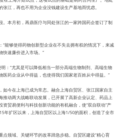
的张江，再也不用为企业没钱建设生产基地而忧虑。
段。本月初，再鼎医疗与同处张江的一家跨国药企签订了制
：“能够使得药物创新型企业在不失去拥有权的情况下，来减
物快速廉价进入市场。”
晓明：“尤其是可以降低相当一部分高端生物制剂、高端生物
物医药企业从中得益，也使得我们国家老百姓从中得益。”
，如今在上海已成为常态。融合上海自贸区、张江国家自主
海推动两大战略联动发展，已开展了高新企业认定、药品上
投资贸易便利与科技创新功能的有机融合，使“双自联动”产
015年扩区以来，上海自贸区以上海1/50的面积，创造了全市
重点领域、关键环节的改革蹄急步稳。自贸区建设“精心育