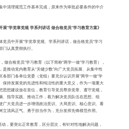
集中清理规范工作基本完成，原来作为审批必要条件的中介
展“学党章党规 学系列讲话 做合格党员”学习教育方案》
体党员中开展“学党章党规、学系列讲话，做合格党员”学习
部门认真贯彻执行。
，做合格党员”学习教育（以下简称“两学一做”学习教育），
，是推动党内教育从“关键少数”向广大党员拓展、从集中性
区各部门各单位党委（党组）要充分认识开展“两学一做”学
、保持发展党的先进性和纯洁性的重大意义，作为一项重大
把思想建设放在首位，教育引导党员尊崇党章、遵守党规，
脑、指导实践、推动工作，着力解决党员队伍在思想、组
使广大党员进一步增强政治意识、大局意识、核心意识、看
树立清风正气、勇于担当作为，充分发挥先锋模范作用。
次活动，要突出正常教育，区分层次，有针对性地解决问题，