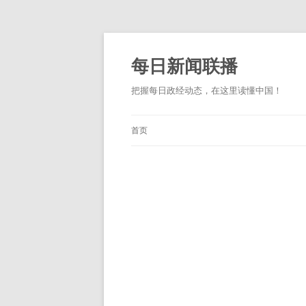
跳
至
正
每日新闻联播
文
把握每日政经动态，在这里读懂中国！
首页