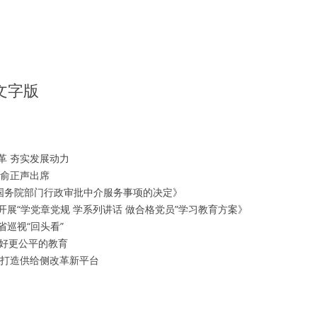
播文字版
革 夯实发展动力
 俞正声出席
项国务院部门行政审批中介服务事项的决定》
展“学党章党规 学系列讲话 做合格党员”学习教育方案》
巡视“回头看”
更好更公平的教育
】打造供给侧改革新平台