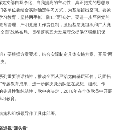
发挥党支部自我净化、自我提高的主动性，真正把党的思想政
门各单位要结合实际确定学习方式，为基层留出空间。要紧
学习教育，坚持两手抓，防止“两张皮”。要进一步严密党的
教育管理、严明党建工作责任制，激励基层党组织和广大党
个全面”战略布局、贯彻落实五大发展理念提供坚强组织保
组）要根据方案要求，结合实际制定具体实施方案。开展“两
中央。
系列重要讲话精神，推动全面从严治党向基层延伸，巩固拓
实”专题教育成果，进一步解决党员队伍在思想、组织、作
的先进性和纯洁性，党中央决定，2016年在全体党员中开展
学习教育。
措施和组织领导作了具体部署。
巡视“回头看”