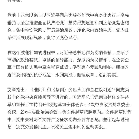
往开来。
党的十八大以来，以习近平同志为核心的党中央身体力行、率先
垂范，坚定推进全面从严治党，坚持思想建党和制度治党紧密结
合，集中整饬党风，严厉惩治腐败，净化党内政治生态，党内政
治生活展现新气象，赢得了党心民心。
在这个波澜壮阔的进程中，习近平总书记作为党的领袖，显示了
高超的政治智慧、卓越的领导能力、深厚的为民情怀，在全党全
军全国各族人民中享有崇高威望，受到衷心爱戴和拥护。明确习
近平总书记的核心地位，水到渠成，顺理成章，名副其实。
文章指出，《准则》和《条例》的起草工作是在以习近平同志为
核心的党中央直接领导下进行的。习近平总书记亲自担任文件起
草组组长，主持召开4次起草组全体会议、4次中央政治局常委会
会议、2次中央政治局会议，为文件起草把脉定向。文件起草过程
中，党中央对两个文件广泛征求党内外各方意见。整个起草过程
是一次充分发扬民主、贯彻民主集中制的生动实践。