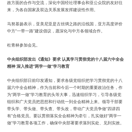
政方面的合作与交流，深化中国经社理事会和亚公众院的友好往
来，为各自国家及双边关系发展发挥建设性作用。
马努基扬表示，亚美尼亚是古丝绸之路的沿线国，亚方高度评价
中方“一带一路”建设倡议，愿深化与中方各领域合作。
杜青林参加会见。
中央组织部发出《通知》要求 认真学习贯彻党的十八届六中全会
精神 深入推进“两学一做”学习教育
中央组织部日前印发通知，要求各级党组织把学习贯彻党的十八
届六中全会精神，作为当前和今后一个时期的重要政治任务，作
为“两学一做”学习教育的头等大事，迅速组织学习，引导各级党
组织和广大党员把思想和行动统一到全会精神上来。领导干部要
带头学、带头做、带头查、带头改，带动广大党员争做“四讲四
有”合格党员。要以贯彻落实全会精神为牵引，扎实做好“两学一
做”学习教育各项工作，确保中央部署要求落到实处、见到实效。