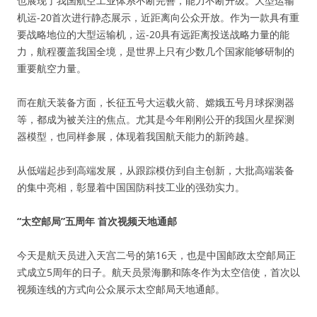
也展现了我国航空工业体系不断完善，能力不断升级。大型运输
机运-20首次进行静态展示，近距离向公众开放。作为一款具有重
要战略地位的大型运输机，运-20具有远距离投送战略力量的能
力，航程覆盖我国全境，是世界上只有少数几个国家能够研制的
重要航空力量。
而在航天装备方面，长征五号大运载火箭、嫦娥五号月球探测器
等，都成为被关注的焦点。尤其是今年刚刚公开的我国火星探测
器模型，也同样参展，体现着我国航天能力的新跨越。
从低端起步到高端发展，从跟踪模仿到自主创新，大批高端装备
的集中亮相，彰显着中国国防科技工业的强劲实力。
“太空邮局”五周年 首次视频天地通邮
今天是航天员进入天宫二号的第16天，也是中国邮政太空邮局正
式成立5周年的日子。航天员景海鹏和陈冬作为太空信使，首次以
视频连线的方式向公众展示太空邮局天地通邮。