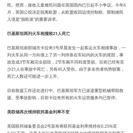
民。然而，接收儿童难民问题在英国国内已引起不小争议。今年6
月，英国公投决定脱离欧盟，从欧盟收回边境控制权、限制难民
入境是“脱欧派”的重要诉求。
巴基斯坦两列火车相撞致21人死亡
巴基斯坦南部城市卡拉奇3号早晨发生一起客运火车相撞事故，一
列火车从同一方向撞上了另一列停靠在车站内的火车的尾部，事
故造成3节车厢完全损毁，2节车厢不同程度受损。目前已经有至
少21人在事故中死亡，另有45人受伤。由于多名伤者伤势较重，
死亡人数还可能进一步上升。
目前救援工作还在进行中。巴基斯坦军方已派遣重型机械帮助救
援。受事故影响，目前卡拉奇所有的火车运营服务均已暂停。
美联储再次维持联邦基金利率不变
美国联邦储备委员会2号宣布将联邦基金利率维持在0.25%至