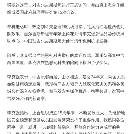
强抵达这里，对吉尔吉斯斯坦进行正式访问，并出席上海合作组
织成员国政府总理理事会第15次会议。
专机抵达时，热恩别科夫总理到机场迎接，礼兵沿红地毯两侧列
队致敬。吉尔吉斯斯坦青年献上鲜花并请李克强总理品尝传统风
味点心。中国驻吉尔吉斯斯坦大使肖清华也到机场迎接。
随后，李克强出席热恩别科夫举行的欢迎仪式。军乐队高奏中吉
两国国歌。李克强在热恩别科夫的陪同下检阅了仪仗队。
李克强表示，中吉毗邻而居、山水相连。建交24年来，两国关系
始终健康稳定发展。我期待同吉方领导人就深化双边关系和各领
域合作深入交换意见，相信双方将抓住机遇，携手共进，谱写中
吉友好合作的新篇章。
李克强指出，上合组织成立15周年来，不断发展壮大，为维护地
区安全稳定和促进成员国发展繁荣发挥了重要作用。我愿同各位
同事一道，就进一步加强利益融合、释放合作潜力达成新的共