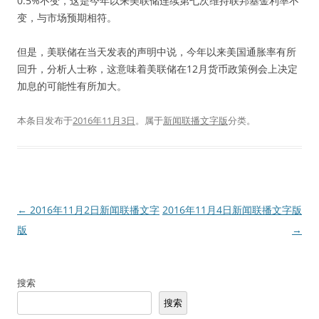
0.5%不变，这是今年以来美联储连续第七次维持联邦基金利率不
变，与市场预期相符。
但是，美联储在当天发表的声明中说，今年以来美国通胀率有所
回升，分析人士称，这意味着美联储在12月货币政策例会上决定
加息的可能性有所加大。
本条目发布于
2016年11月3日
。属于
新闻联播文字版
分类。
文
←
2016年11月2日新闻联播文字
2016年11月4日新闻联播文字版
章
版
→
导
航
搜索
搜索