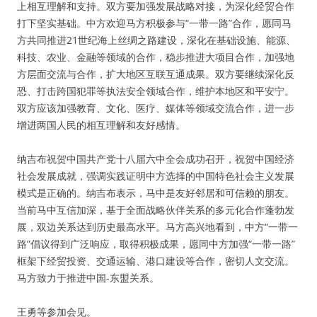
上相互理解和支持。双方要加强发展战略对接，为深化经贸合作
打下坚实基础。中方欢迎马方积极参与“一带一路”合作，愿同马
方共同推进21世纪海上丝绸之路建设，深化在基础设施、能源、
科技、农业、金融等领域的合作，稳步推进大项目合作，加强地
方层面交流与合作，扩大地区互联互通成果。双方要继续深化反
恐、打击跨国犯罪等执法安全领域合作，维护本地区和平安宁。
双方应该加强教育、文化、医疗、媒体等领域交流合作，进一步
增进两国人民的相互理解和友好感情。
纳吉布祝贺中国共产党十八届六中全会成功召开，祝贺中国经济
社会发展成就，强调实践证明中方选择的中国特色社会主义发展
模式是正确的。纳吉布表示，马中是友好邻居和可信赖的朋友。
当前马中互信加深，基于全面战略伙伴关系的多元化合作蓬勃发
展，双边关系达到历史最高水平。马方高兴地看到，中方“一带一
路”倡议得到广泛响应，取得积极成果，愿同中方加强“一带一路”
框架下经贸投资、交通运输、港口建设等合作，密切人文交流。
马方致力于推进中国-东盟关系。
王勇等参加会见。