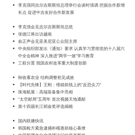
李克强同吉尔吉斯斯坦总理举行会谈时强调 挖掘合作新增
长点 促进中吉友好合作新发展
李克强会见吉尔吉斯斯坦总统
张德江将出访越南
俞正声会见亚美尼亚公众院主席
中央组织部发出《通知》要求 认真学习贯彻党的十八届六
中全会精神 深入推进“两学一做”学习教育
三权分置 我国农村改革重大制度创新
秋收看农业 结构调整初见成效
【时代先锋】王刚：维稳前线上的“反恐尖刀”
珠海航展：高端装备集中亮相
“太空邮局”五周年 首次视频天地通邮
第十四届长江韬奋奖评选揭晓
国内联播快讯
韩国检方紧急逮捕朴槿惠前核心幕僚