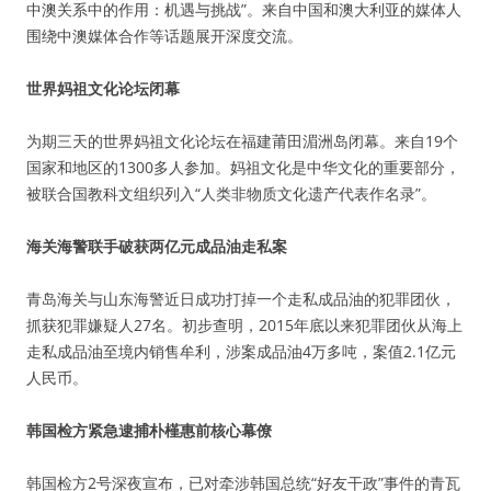
中澳关系中的作用：机遇与挑战”。来自中国和澳大利亚的媒体人
围绕中澳媒体合作等话题展开深度交流。
世界妈祖文化论坛闭幕
为期三天的世界妈祖文化论坛在福建莆田湄洲岛闭幕。来自19个
国家和地区的1300多人参加。妈祖文化是中华文化的重要部分，
被联合国教科文组织列入“人类非物质文化遗产代表作名录”。
海关海警联手破获两亿元成品油走私案
青岛海关与山东海警近日成功打掉一个走私成品油的犯罪团伙，
抓获犯罪嫌疑人27名。初步查明，2015年底以来犯罪团伙从海上
走私成品油至境内销售牟利，涉案成品油4万多吨，案值2.1亿元
人民币。
韩国检方紧急逮捕朴槿惠前核心幕僚
韩国检方2号深夜宣布，已对牵涉韩国总统“好友干政”事件的青瓦