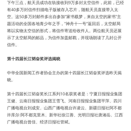
下午三点，航天员成功在轨接收到9万多封太空信件，此前，已经
有40多万封信件扫描电子版被存入芯片，随航天员直接带入太
空。这50多万封邮件多出自参加“家书载梦，来自太空的家书”主
题活动的全国各地青少年之手，“神舟十一号”返回后，太空邮局
将以实物太空信的形式，将信件寄送给收件人。两位航天员还展
示了太空邮局的邮品，为信件加盖邮戳，并现场朗读了几封公开
信件。
第十四届长江韬奋奖评选揭晓
中华全国新闻工作者协会主办的第十四届长江韬奋奖评选昨天揭
晓。
第十四届长江韬奋奖长江系列10名获奖者是：宁夏日报报业集团
王健、云南日报报业集团王雪飞、河南日报报业集团平萍、四川
广播电视台刘成安、山西广播电视台许凌云、新疆日报社阿不都
许库尔·阿不都克里木、新华社徐江善、光明日报社唐湘岳、江西
广播电视台曾佳、经济日报社管斌。