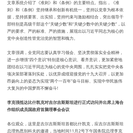
文章系统介绍了《准则》和《条例》的主要特点。指出，《准
则》和《条例》坚持继承和创新有机统一，坚持以党章为根本依
据，坚持抓要害、出实招，坚持约束与激励相结合，突出领导干
部特别是高级干部这个“关键少数”和“关键少数中的关键少数”，以
严的要求、严的标准、严的措施，展现出以习近平同志为核心的
党中央创造性管党治党的智慧和魄力。
文章强调，全党同志要认真学习领会、坚决贯彻落实全会精神，
进一步增强“四个意识”特别是核心意识、看齐意识，更加紧密地
团结在以习近平同志为核心的党中央周围，扎扎实实把党中央各
项决策部署落到实处，以优异成绩迎接党的十九大召开，以更加
昂扬向上的姿态为实现“两个一百年”奋斗目标、实现中华民族伟
大复兴的中国梦而不懈奋斗!
李克强抵达比什凯克对吉尔吉斯斯坦进行正式访问并出席上海合
作组织成员国政府首脑理事会会议
各位观众，这里是吉尔吉斯斯坦首都比什凯克，应吉尔吉斯斯坦
总理热恩别科夫的邀请，当地时间11月2号下午国务院总理李克