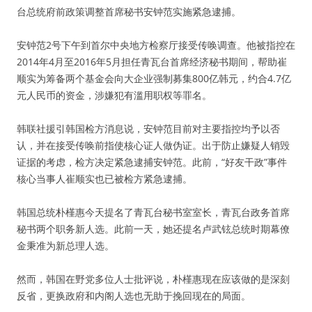
台总统府前政策调整首席秘书安钟范实施紧急逮捕。
安钟范2号下午到首尔中央地方检察厅接受传唤调查。他被指控在
2014年4月至2016年5月担任青瓦台首席经济秘书期间，帮助崔
顺实为筹备两个基金会向大企业强制募集800亿韩元，约合4.7亿
元人民币的资金，涉嫌犯有滥用职权等罪名。
韩联社援引韩国检方消息说，安钟范目前对主要指控均予以否
认，并在接受传唤前指使核心证人做伪证。出于防止嫌疑人销毁
证据的考虑，检方决定紧急逮捕安钟范。此前，“好友干政”事件
核心当事人崔顺实也已被检方紧急逮捕。
韩国总统朴槿惠今天提名了青瓦台秘书室室长，青瓦台政务首席
秘书两个职务新人选。此前一天，她还提名卢武铉总统时期幕僚
金秉准为新总理人选。
然而，韩国在野党多位人士批评说，朴槿惠现在应该做的是深刻
反省，更换政府和内阁人选也无助于挽回现在的局面。