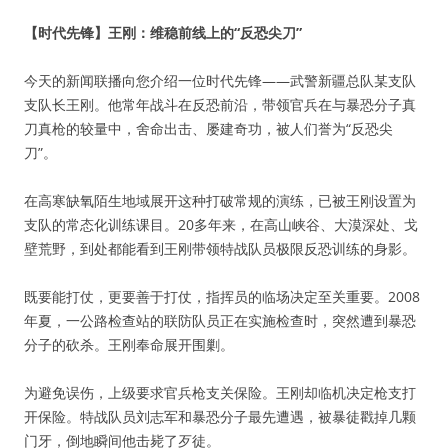
【时代先锋】王刚：维稳前线上的“反恐尖刀”
今天的新闻联播向您介绍一位时代先锋——武警新疆总队某支队
支队长王刚。他常年战斗在反恐前沿，带领官兵在与暴恐分子真
刀真枪的较量中，舍命出击、屡建奇功，被人们誉为“反恐尖
刀”。
在高寒缺氧陌生地域展开这种打破常规的演练，已被王刚设置为
支队的常态化训练课目。20多年来，在高山峡谷、大漠深处、戈
壁荒野，到处都能看到王刚带领特战队员极限反恐训练的身影。
既要能打仗，更要善于打仗，指挥员的临场决定至关重要。2008
年夏，一公路检查站的联防队员正在实施检查时，突然遭到暴恐
分子的砍杀。王刚奉命展开围剿。
为避免误伤，上级要求官兵枪支关保险。王刚却临机决定枪支打
开保险。特战队员刘志军和暴恐分子最先遭遇，被暴徒戳掉几颗
门牙，倒地瞬间他击毙了歹徒。