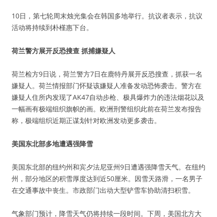
10日，第七轮周末烛光集会在韩国多地举行。抗议者表示，抗议
活动将持续到朴槿惠下台。
荷兰警方展开反恐搜查 抓捕嫌疑人
荷兰检方9日说，荷兰警方7日在鹿特丹展开反恐搜查，抓获一名
嫌疑人。荷兰情报部门怀疑该嫌疑人准备发动恐怖袭击。警方在
嫌疑人住所内发现了AK47自动步枪、极具爆炸力的违法烟花以及
一幅画有极端组织旗帜的画。欧洲刑警组织此前在荷兰发布报告
称，极端组织近期正谋划针对欧洲发动更多袭击。
美国东北部多地遭遇强降雪
美国东北部的纽约州和宾夕法尼亚州9日遭遇强降雪天气。在纽约
州，部分地区的积雪厚度达到近50厘米。因雪天路滑，一名男子
在交通事故中丧生。市政部门出动大型铲雪车协助清扫积雪。
气象部门预计，降雪天气仍将持续一段时间。下周，美国北方大