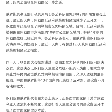
区，距离全面收复阿勒颇仅一步之遥。
俄罗斯总参谋部行动总局局长鲁茨科伊在9日举行的新闻发布会上
说，最近四天内，阿勒颇反政府武装控制区域减少了三分之一，
叙政府军已经收复了阿勒颇市区93%的区域。目前，反政府武装
被包围在阿勒颇市东南部约10平方公里的区域内，持续4年多的
阿勒颇战役已接近尾声。鲁茨科伊还表示，在俄罗斯驻叙利亚停
火协调中心的协助下，最近一天内，有超过1万人从阿勒颇反政府
武装控制区安全撤出。
同一天，联合国大会投票通过一份由加拿大起草的叙利亚问题决
议案。这份决议以叙利亚人道主义危机不断恶化为由，要求立即
停止对平民的袭击以及对阿勒颇等地的围困，允许人道机构展开
援助。中国和俄罗斯等13个国家的代表投了反对票。决议案不具
备法律效力。
叙利亚和俄罗斯代表在大会上表示，正是西方国家的干涉导致叙
利亚人道危机不断恶化，这份打着人道主义旗号的决议案充分体
现了西方国家的虚伪本质。