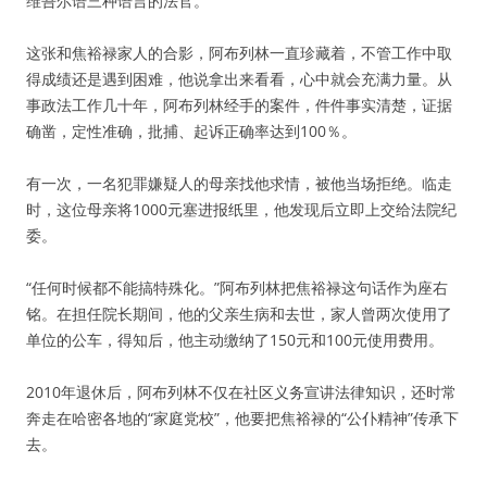
维吾尔语三种语言的法官。
这张和焦裕禄家人的合影，阿布列林一直珍藏着，不管工作中取
得成绩还是遇到困难，他说拿出来看看，心中就会充满力量。从
事政法工作几十年，阿布列林经手的案件，件件事实清楚，证据
确凿，定性准确，批捕、起诉正确率达到100％。
有一次，一名犯罪嫌疑人的母亲找他求情，被他当场拒绝。临走
时，这位母亲将1000元塞进报纸里，他发现后立即上交给法院纪
委。
“任何时候都不能搞特殊化。”阿布列林把焦裕禄这句话作为座右
铭。在担任院长期间，他的父亲生病和去世，家人曾两次使用了
单位的公车，得知后，他主动缴纳了150元和100元使用费用。
2010年退休后，阿布列林不仅在社区义务宣讲法律知识，还时常
奔走在哈密各地的“家庭党校”，他要把焦裕禄的“公仆精神”传承下
去。