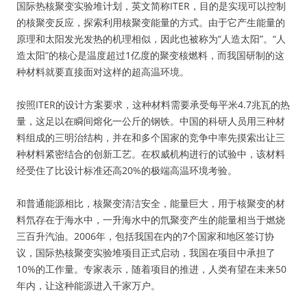
国际热核聚变实验堆计划，英文简称ITER，目的是实现可以控制
的核聚变反应，探索利用核聚变能量的方式。由于它产生能量的
原理和太阳发光发热的机理相似，因此也被称为“人造太阳”。“人
造太阳”的核心是温度超过1亿度的聚变核燃料，而我国研制的这
种材料就要直接面对这样的超高温环境。
按照ITER的设计方案要求，这种材料需要承受每平米4.7兆瓦的热
量，这足以在瞬间熔化一公斤的钢铁。中国的科研人员用三种材
料组成的三明治结构，并在和多个国家的竞争中率先摸索出让三
种材料紧密结合的创新工艺。在权威机构进行的试验中，该材料
经受住了比设计标准还高20%的极端高温环境考验。
和普通能源相比，核聚变清洁安全，能量巨大，用于核聚变的材
料氘存在于海水中，一升海水中的氘聚变产生的能量相当于燃烧
三百升汽油。2006年，包括我国在内的7个国家和地区签订协
议，国际热核聚变实验堆项目正式启动，我国在项目中承担了
10%的工作量。专家表示，随着项目的推进，人类有望在未来50
年内，让这种能源进入千家万户。