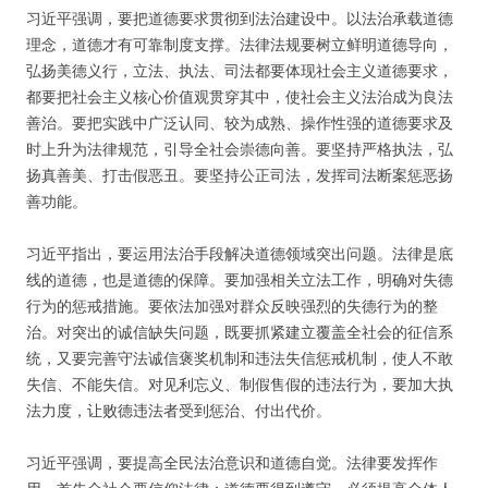
习近平强调，要把道德要求贯彻到法治建设中。以法治承载道德
理念，道德才有可靠制度支撑。法律法规要树立鲜明道德导向，
弘扬美德义行，立法、执法、司法都要体现社会主义道德要求，
都要把社会主义核心价值观贯穿其中，使社会主义法治成为良法
善治。要把实践中广泛认同、较为成熟、操作性强的道德要求及
时上升为法律规范，引导全社会崇德向善。要坚持严格执法，弘
扬真善美、打击假恶丑。要坚持公正司法，发挥司法断案惩恶扬
善功能。
习近平指出，要运用法治手段解决道德领域突出问题。法律是底
线的道德，也是道德的保障。要加强相关立法工作，明确对失德
行为的惩戒措施。要依法加强对群众反映强烈的失德行为的整
治。对突出的诚信缺失问题，既要抓紧建立覆盖全社会的征信系
统，又要完善守法诚信褒奖机制和违法失信惩戒机制，使人不敢
失信、不能失信。对见利忘义、制假售假的违法行为，要加大执
法力度，让败德违法者受到惩治、付出代价。
习近平强调，要提高全民法治意识和道德自觉。法律要发挥作