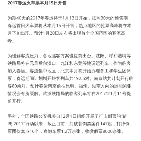
2017春运火车票本月15日开售
为期40天的2017年春运将于1月13日开始，按照30天的预售期，
春运首日火车票将从本月15日开售，热点地区的抢票高峰将在本
月下旬出现，预计1月20日左右将出现首个全国范围的客流高
峰。
为缓解客流压力，各地临客方案也提前出台。沈阳、呼和浩特等
铁路局将在元旦后向汉口、九江和东莞等地调运列车，作为临客
加入春运。客流集中地区，北京本月初开始办理务工和学生团体
票，春运期间计划增开旅客列车共192.5对。南京站共计划开行临
客80余对。预计春运南京前往昆明、福州、湖南方向的运能紧张
情况会有所缓解。武汉铁路局的临客列车将在2017年1月11号提
前开行。
另外，全国铁路公安机关自12月1日组织开展了打击倒票的“猎
鹰-2017”行动以来，截止目前，共破获倒票案件147起，打掉倒
票团伙窝点16个，查缴车票1.2万余张，收缴假票8000余张。