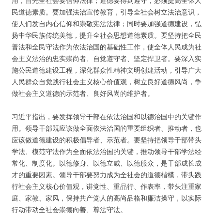
用，首先全社会要信仰法律；道德要得到遵守，必须提高全体人
民道德素质。要加强法治宣传教育，引导全社会树立法治意识，
使人们发自内心信仰和崇敬宪法法律；同时要加强道德建设，弘
扬中华民族传统美德，提升全社会思想道德素质。要坚持把全民
普法和全民守法作为依法治国的基础性工作，使全体人民成为社
会主义法治的忠实崇尚者、自觉遵守者、坚定捍卫者。要深入实
施公民道德建设工程，深化群众性精神文明创建活动，引导广大
人民群众自觉践行社会主义核心价值观，树立良好道德风尚，争
做社会主义道德的示范者、良好风尚的维护者。
习近平指出，要发挥领导干部在依法治国和以德治国中的关键作
用。领导干部既应该做全面依法治国的重要组织者、推动者，也
应该做道德建设的积极倡导者、示范者。要坚持把领导干部带头
学法、模范守法作为全面依法治国的关键，推动领导干部学法经
常化、制度化。以德修身、以德立威、以德服众，是干部成长成
才的重要因素。领导干部要努力成为全社会的道德楷模，带头践
行社会主义核心价值观，讲党性、重品行、作表率，带头注重家
庭、家教、家风，保持共产党人的高尚品格和廉洁操守，以实际
行动带动全社会崇德向善、尊法守法。