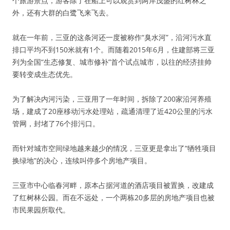
个旅游景点，游客除了在船上可以观赏到两岸茂盛的红树林之
外，还有大群的白鹭飞来飞去。
就在一年前，三亚的这条河还一度被称作“臭水河”，沿河污水直
排口平均不到150米就有1个。而随着2015年6月，住建部将三亚
列为全国“生态修复、城市修补”首个试点城市，以往的经济挂帅
要转变成生态优先。
为了解决内河污染，三亚用了一年时间，拆除了200家沿河养殖
场，建成了20座移动污水处理站，疏通清理了近420公里的污水
管网，封堵了76个排污口。
而针对城市空间绿地越来越少的情况，三亚更是拿出了“牺牲项目
换绿地”的决心，连续叫停多个房地产项目。
三亚市中心临春河畔，原本占据河道的酒店项目被置换，改建成
了红树林公园。而在不远处，一个两栋20多层的房地产项目也被
市民果园所取代。