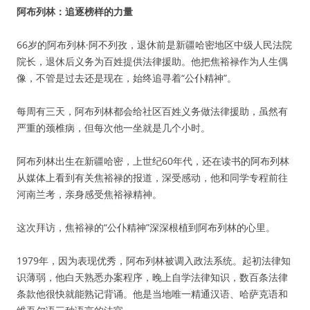
阿布列林：追逐榜样的力量
66岁的阿布列林·阿不列孜，退休前是新疆哈密地区中级人民法院
院长，退休后义务为百姓提供法律援助。他把焦裕禄作为人生偶
像，不管是过去还是现在，始终追寻着“公仆精神”。
每周有三天，阿布列林都会给社区百姓义务做法律援助，虽然有
严重的颈椎病，但每次他一坐就是几个小时。
阿布列林出生在新疆哈密，上世纪60年代，还在读书的阿布列林
从媒体上看到有关焦裕禄的报道，深受感动，他和同学专程前往
河南兰考，亲身感受焦裕禄精神。
这次拜访，焦裕禄的“公仆精神”深深根植到阿布列林的心里。
1979年，因为表现优秀，阿布列林被调入政法系统。起初法律知
识薄弱，他白天熟悉办案程序，晚上自学法律知识，数百条法律
条款他很快就能熟记背诵。他是当地唯一精通汉语、哈萨克语和