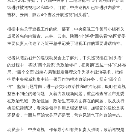
从2月26日开始，十八届中央第十二轮巡视的15个巡视组开始陆
续进驻被巡视地区和单位。目前，中央巡视组已经进驻内蒙古、
吉林、云南、陕西4个省区开展巡视“回头看”。
根据中央关于巡视工作的统一部署，中央巡视工作领导小组有关
成员首先向内蒙古、吉林、云南、陕西4个巡视“回头看”省区党委
主要负责人传达了习近平总书记关于巡视工作的重要讲话精神。
记者从随后召开的巡视动员会上了解到，中央巡视组在“回头看”
的过程中，将以“四个意识”为政治标杆，把贯彻“五位一体”总体布
局、“四个全面”战略布局和新发展理念作为基本政治要求，把维
护党中央权威和集中统一领导作为根本政治任务，坚定“四个自
信”，坚持问题导向，进一步突出政治性和政治纪律，既盯住巡视
整改不到位的老问题，又着力发现新问题，重点检查省区市党委
在政治忠诚、政治担当、政治生态等方面存在的问题，以及执行
换届纪律情况，看党委领导作用是强还是弱，加强党的建设是实
还是虚，全面从严治党是严还是宽，营造风清气正的政治生态。
动员会上，中央巡视工作领导小组有关负责人强调，政治巡视是