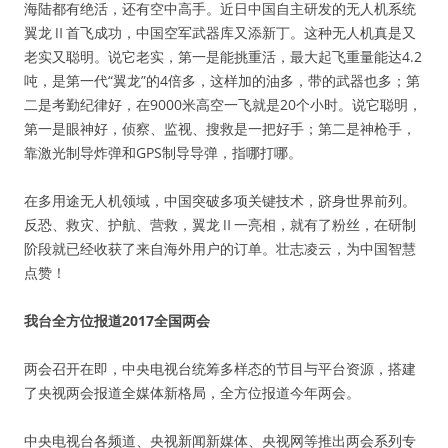
海陆都有绝活，还有空中高手。近日中国自主研发的无人机系统
翼龙Ⅱ首飞成功，中国空军武器库又添新丁。这种无人机真是又
老实又聪明。说它老实，第一是能挑重活，最大起飞重量能达4.2
吨，是第一代“翼龙”的4倍多，这样加的油多，带的武器也多；第
二是考勤纪律好，在9000米高空一飞就是20个小时。说它聪明，
第一是眼神好，侦察、监视、搜救是一把好手；第二是神枪手，
靠激光制导炸弹和GPS制导导弹，指哪打哪。
在多用途无人机领域，中国突破多项关键技术，跻身世界前列。
反恐、救灾、护航、营救，翼龙Ⅱ一亮相，就有了粉丝，在研制
阶段就已经收获了来自海外用户的订单。壮志凌云，为中国智慧
点赞！
我台全方位报道2017全国两会
两会召开在即，中央电视台统筹多样态的节目与平台资源，搭建
了央视两会报道全媒体新格局，全方位报道今年两会。
中央电视台各频道、央视新闻新媒体、央视网等推出两会系列专