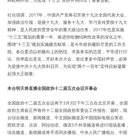
商机构作用，为实现“十三五”良好开局作出了重要贡献。
社论强调，2017年，中国共产党将召开第十九次全国代表大会。
加强政治引领，迎接十九大、服务十九大、学习宣传贯彻十九大
精神，是人民政协贯穿全年的重大政治任务。2017年也是实施
“十三五”规划的重要一年、推进供给侧结构性改革的深化之年。
围绕“十三五”规划实施建言献策，是今年政协履职尽责的工作主
线。各位委员以积极向上的热忱、求真务实的态度，平等进行讨
论、坦率提出意见，开好本次大会，发出更多中国好声音，必将
为迎接中共十九大胜利召开，为实现“两个一百年”宏伟目标凝聚
起强大正能量。
本台明天将直播全国政协十二届五次会议开幕会
全国政协十二届五次会议将于3月3日下午三点在北京开幕，全国
政协主席俞正声将作十二届全国政协常委会工作报告。届时，我
台综合频道、新闻频道、中文国际频道及中国国际电视台英语、
西班牙语、法语、阿拉伯语、俄语5个外语频道将进行现场直播，
综合频道、新闻频道将手语同步播报。中央人民广播电台、中国