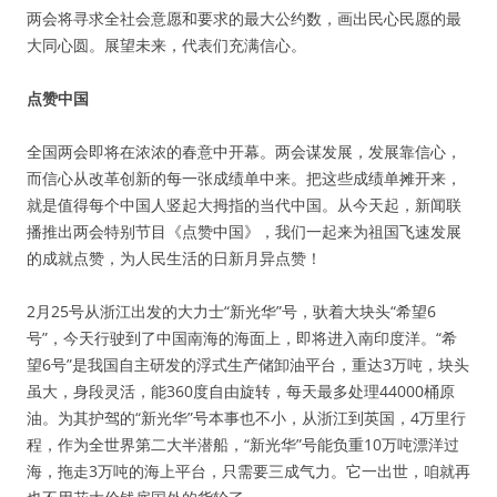
两会将寻求全社会意愿和要求的最大公约数，画出民心民愿的最
大同心圆。展望未来，代表们充满信心。
点赞中国
全国两会即将在浓浓的春意中开幕。两会谋发展，发展靠信心，
而信心从改革创新的每一张成绩单中来。把这些成绩单摊开来，
就是值得每个中国人竖起大拇指的当代中国。从今天起，新闻联
播推出两会特别节目《点赞中国》，我们一起来为祖国飞速发展
的成就点赞，为人民生活的日新月异点赞！
2月25号从浙江出发的大力士“新光华”号，驮着大块头“希望6
号”，今天行驶到了中国南海的海面上，即将进入南印度洋。“希
望6号”是我国自主研发的浮式生产储卸油平台，重达3万吨，块头
虽大，身段灵活，能360度自由旋转，每天最多处理44000桶原
油。为其护驾的“新光华”号本事也不小，从浙江到英国，4万里行
程，作为全世界第二大半潜船，“新光华”号能负重10万吨漂洋过
海，拖走3万吨的海上平台，只需要三成气力。它一出世，咱就再