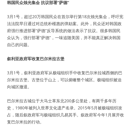
韩国民众烛光集会 抗议部署“萨德”
3月1号，超过20万韩国民众在首尔举行第18次烛光集会，呼吁宪
法法院早日通过对总统朴槿惠的弹劾案。此外，民众还对韩国政
府强行推进部署“萨德”反导系统的做法表示了抗议。很多韩国民
众认为，强行部署“萨德”，一味追随美国，并不能真正解决韩国
自己的问题。
叙利亚政府军收复巴尔米拉古堡
3月1号，叙利亚政府军从极端组织手中收复巴尔米拉城西侧的巴
尔米拉古堡。古堡位于山上，可以俯瞰整个城区。极端组织被迫
向城区撤退。
巴尔米拉古城位于大马士革东北200多公里处，有两千多年历
史，1980年被列入世界文化遗产名录。2015年5月被极端组织攻
占，随后叙政府军与极端组织几易其手。叙政府军今年1月展开收
复巴尔米拉的行动。