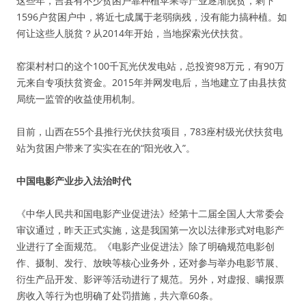
这些年，吉县有不少贫困户靠种植苹果等产业逐渐脱贫，剩下
1596户贫困户中，将近七成属于老弱病残，没有能力搞种植。如
何让这些人脱贫？从2014年开始，当地探索光伏扶贫。
窑渠村村口的这个100千瓦光伏发电站，总投资98万元，有90万
元来自专项扶贫资金。2015年并网发电后，当地建立了由县扶贫
局统一监管的收益使用机制。
目前，山西在55个县推行光伏扶贫项目，783座村级光伏扶贫电
站为贫困户带来了实实在在的“阳光收入”。
中国电影产业步入法治时代
《中华人民共和国电影产业促进法》经第十二届全国人大常委会
审议通过，昨天正式实施，这是我国第一次以法律形式对电影产
业进行了全面规范。《电影产业促进法》除了明确规范电影创
作、摄制、发行、放映等核心业务外，还对参与举办电影节展、
衍生产品开发、影评等活动进行了规范。另外，对虚报、瞒报票
房收入等行为也明确了处罚措施，共六章60条。