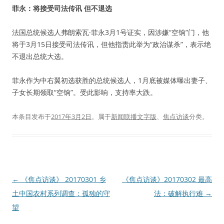
菲永：将接受司法传讯 但不退选
法国总统候选人弗朗索瓦·菲永3月1号证实，因涉嫌“空饷”门，他
将于3月15日接受司法传讯，但他指责此举为“政治谋杀”，表示绝
不退出总统大选。
菲永作为中右翼初选获胜的总统候选人，1月底被媒体曝出妻子、
子女长期领取“空饷”。受此影响，支持率大跌。
本条目发布于
2017年3月2日
。属于
新闻联播文字版
、
焦点访谈
分类。
文
←
《焦点访谈》 20170301 乡
《焦点访谈》20170302 最高
章
土中国农村系列调查：孤独的守
法：破解执行难
→
导
望
航