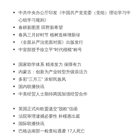
中共中央办公厅印发《中国共产党党委（党组）理论学习中
心组学习规则》
春耕新图景 田野新希望
春风三月好时节 植树造林增新绿
《全面从严治党面对面》出版发行
中宣部授予徐立平“时代楷模”称号
国家助学体系 精准发力 保障有力
内蒙古：创新为产业转型升级添活力
多彩“三月三” 浓郁民族风
国内联播快讯
中美经贸人士期待两国加强经贸合作
英国正式向欧盟递交“脱欧”信函
法院审理逮捕必要性 朴槿惠出庭
国际联播快讯
巴格达南部一检查站遇袭 17人死亡