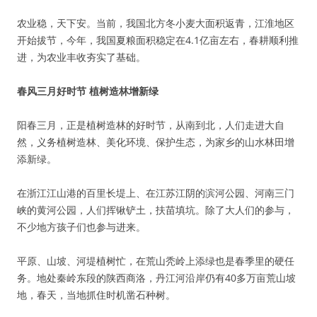
农业稳，天下安。当前，我国北方冬小麦大面积返青，江淮地区
开始拔节，今年，我国夏粮面积稳定在4.1亿亩左右，春耕顺利推
进，为农业丰收夯实了基础。
春风三月好时节 植树造林增新绿
阳春三月，正是植树造林的好时节，从南到北，人们走进大自
然，义务植树造林、美化环境、保护生态，为家乡的山水林田增
添新绿。
在浙江江山港的百里长堤上、在江苏江阴的滨河公园、河南三门
峡的黄河公园，人们挥锹铲土，扶苗填坑。除了大人们的参与，
不少地方孩子们也参与进来。
平原、山坡、河堤植树忙，在荒山秃岭上添绿也是春季里的硬任
务。地处秦岭东段的陕西商洛，丹江河沿岸仍有40多万亩荒山坡
地，春天，当地抓住时机凿石种树。