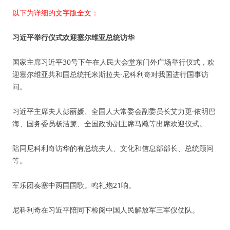
以下为详细的文字版全文：
习近平举行仪式欢迎塞尔维亚总统访华
国家主席习近平30号下午在人民大会堂东门外广场举行仪式，欢
迎塞尔维亚共和国总统托米斯拉夫·尼科利奇对我国进行国事访
问。
习近平主席夫人彭丽媛、全国人大常委会副委员长艾力更·依明巴
海、国务委员杨洁篪、全国政协副主席马飚等出席欢迎仪式。
陪同尼科利奇访华的有总统夫人、文化和信息部部长、总统顾问
等。
军乐团奏塞中两国国歌。鸣礼炮21响。
尼科利奇在习近平陪同下检阅中国人民解放军三军仪仗队。