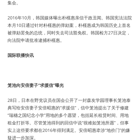
集会。
2016年10月，韩国媒体曝出朴槿惠亲信干政丑闻。韩国宪法法院
本月10日通过针对朴槿惠的弹劾案，朴槿惠成为韩国历史上首名
被弹劾罢免的总统，同时失去司法豁免权。韩国检方27日决定，
向法院申请批准逮捕朴槿惠。
国际联播快讯
笼池向安倍妻子“求援信”曝光
28日，日本在野党议员在国会公开了一封森友学园理事长笼池泰
典写给安倍妻子安倍昭惠的“求援信”，信中笼池提出了关于修建
“瑞穗之国纪念小学”用地的多个愿望，包括延长租赁时间、用地
租金打折等。尽管笼池得到的回信中说“很难如笼池所愿”，但事
实上这些要求都在2016年得到满足。安倍昭惠牵涉“地价门”的嫌
疑进一步加深。