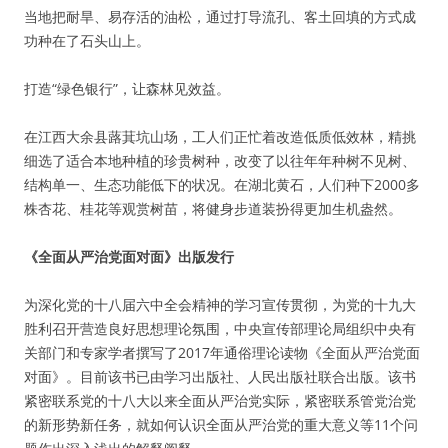
当地把耐旱、易存活的油松，通过打导流孔、客土回填的方式成
功种在了石头山上。
打造“绿色银行”，让森林见效益。
在江西大余县蕗萁坑山场，工人们正忙着改造低质低效林，精挑
细选了适合本地种植的珍贵树种，改变了以往年年种树不见树、
结构单一、生态功能低下的状况。在湖北黄石，人们种下2000多
株杏花、桂花等观赏树苗，将健身步道装扮得更加生机盎然。
《全面从严治党面对面》出版发行
为深化党的十八届六中全会精神的学习宣传贯彻，为党的十九大
胜利召开营造良好思想理论氛围，中央宣传部理论局组织中央有
关部门和专家学者撰写了2017年通俗理论读物《全面从严治党面
对面》。目前该书已由学习出版社、人民出版社联合出版。该书
紧密联系党的十八大以来全面从严治党实际，紧密联系管党治党
的新形势新任务，就如何认识全面从严治党的重大意义等11个问