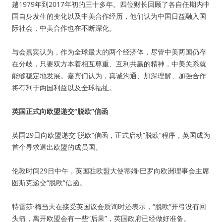
越1979年到2017年初的三十多年。四位财长回顾了各自任期内中
国自身发生的变化以及中美合作经历，他们认为中国日益融入国
际社会，中美合作也在不断深化。
与会嘉宾认为，作为全球最大的两个经济体，尽管中美两国仍存
在分歧，只要双方本着相互尊重、互利共赢的精神，中美关系就
能够稳定地发展。嘉宾们认为，真诚沟通、加深理解、加强合作
将有利于两国利益以及全球福祉。
英国正式向欧盟递交“脱欧”信函
英国29日向欧盟递交“脱欧”信函，正式启动“脱欧”程序，英国成为
首个寻求退出欧盟的成员国。
伦敦时间29日中午，英国驻欧盟大使蒂姆·巴罗向欧洲理事会主席
图斯克递交“脱欧”信函。
特雷莎·梅当天在接受英国议会质询时还表示，“脱欧”开弓没有回
头箭，离开欧盟会有一些“后果”，英国政府已经做好准备。