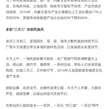
为了布局发展新能源、新产业，内蒙古还对前来投资的大型企
业，在电价补贴、土地使用、税收等方面给予扶持。产业升级步
伐加快，2016年，内蒙古新兴产业占规模以上工业比重由17%上
升到30%，原煤等传统能源产业占比由60%下降到46%。
多彩“三月三” 浓郁民族风
农历三月初三，是我国壮、瑶、苗、侗等少数民族的传统节日。
广西今天就通过举办多项民族特色活动，让各族群众欢度佳节。
今天上午，一场民族歌舞大联欢，在广西南宁民歌湖畔盛大上
演。唱山歌、跳竹竿、抛绣球，一系列活动，带给人们浓浓民族
风情。壮族三月三，又叫歌圩节，2014年入选国家级非物质文化
遗产名录。
踏歌起舞，欢庆佳节。在柳州龙潭公园，今天千人齐聚，大家吹
芦笙、跳踩堂舞，以坡会的形式庆祝节日。
在歌仙刘三姐的故乡——宜州，一百位 “刘三姐”、一百位“阿牛