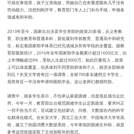
可就在寒假里，孩子父亲病故，而她自己也有重度眼疾几乎没有
劳动能力。没想到刚开学，教育部门专人上门补办手续，申领各
项减免和补助。
2013年至今，国家出台涉及学生资助的政策20多项，从义务教
育、职业教育和普通本科，新拓展到学前教育、普通高中和研究
生，标志着国家助学体系已经完成城乡所有学段的全覆盖。据教
育部最新统计，2016年全年国家助学金额累计超过1600亿元，比
上年增幅超过8%，受助人次超过9000万。如此巨量投入，政策
上可以保底覆盖，但具体到不同受助群体和个人，能否全部精准
到位？长安大学曾有过一项调查，全校700多名建档立卡学生，
居然有近一半没有申请特困助学金。这让老师们都很吃惊。
调查中，很多学生表示，不怕承认家庭困难，但是很反感当众比
穷。今年一月，教育部出台规范困难学生认定新政策，要求纠正
一些不恰当方式，尝试建立包括家访、问卷、大数据在内的科学
化精准化模式。在长安大学、西北工业大学、中国海洋大学等高
校，建立了校园消费大数据系统，今年寒假的困难生补助，就是
参考这些依据采取了主动加暗补的形式。