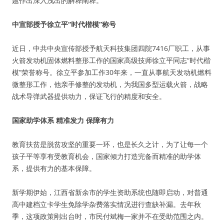
题作出深入浅出的解释阐释。
中宣部授予徐立平“时代楷模”称号
近日，中共中央宣传部授予航天科技集团四院7416厂职工，从事
火箭发动机固体燃料整形工作的国家高级技师徐立平同志“时代楷
模”荣誉称号。徐立平参加工作30年来，一直从事航天发动机燃料
微整形工作，他亲手修整的发动机，为我国多型运载火箭，战略
战术导弹武器提供动力，保证飞行的精度和安全。
国家助学体系 精准发力 保障有力
教育扶贫是脱贫攻坚的重要一环，也是长久之计，为了让每一个
孩子平等享有受教育机会，国家倾力打造完备而精准的助学体
系，提供有力的基本保障。
新学期伊始，江西省新余市的学生资助系统也随即启动，对普通
高中建档立卡学生免除学杂费落实情况进行查缺补漏。去年秋
季，这项政策刚出台时，市民付斌梅一家并不在受助范围之内。