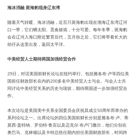
海冰消融 斑海豹现身辽东湾
随着天气转暖、海冰消融，近百只斑海豹出现在渤海辽东湾辽河
口一带，它们晒太阳、觅食嬉戏，十分可爱。每年冬季，斑海豹
会在辽河入海口附近繁育后代，五月份之后，它们将带着长大的
幼仔从这里出发，返回太平洋。
中美经贸人士期待两国加强经贸合作
29日，对话美国前财长论坛在纽约举行。包括雅各布·卢等四位美
国前任财政部长在内的200多名中美经贸人士与会。与会人士共
同讨论中美经贸关系的历史与现状，期待两国进一步加强经贸合
作。
本次论坛是美国美中关系全国委员会庆祝其成立50周年而举办的
系列论坛之一。出席论坛的四位美国前财长分别是雅各布·卢、蒂
莫西·盖特纳、罗伯特·鲁宾以及迈克尔·布卢门撒尔，他们分别在
奥巴马、克林顿以及卡特总统任期内担任美国财政部长，时间跨