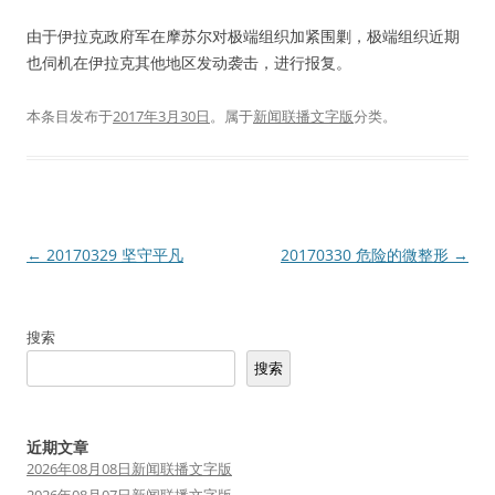
由于伊拉克政府军在摩苏尔对极端组织加紧围剿，极端组织近期
也伺机在伊拉克其他地区发动袭击，进行报复。
本条目发布于
2017年3月30日
。属于
新闻联播文字版
分类。
文
←
20170329 坚守平凡
20170330 危险的微整形
→
章
导
搜索
航
搜索
近期文章
2026年08月08日新闻联播文字版