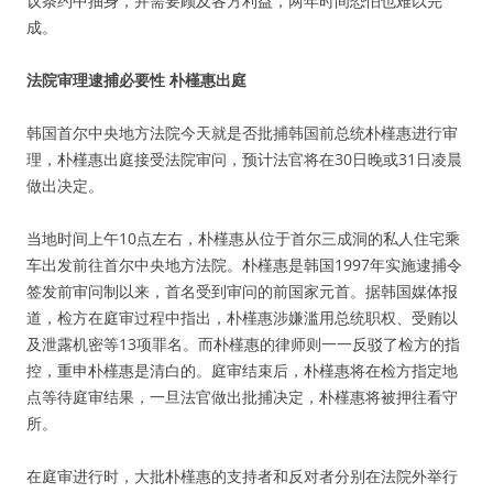
议条约中抽身，并需要顾及各方利益，两年时间恐怕也难以完
成。
法院审理逮捕必要性 朴槿惠出庭
韩国首尔中央地方法院今天就是否批捕韩国前总统朴槿惠进行审
理，朴槿惠出庭接受法院审问，预计法官将在30日晚或31日凌晨
做出决定。
当地时间上午10点左右，朴槿惠从位于首尔三成洞的私人住宅乘
车出发前往首尔中央地方法院。朴槿惠是韩国1997年实施逮捕令
签发前审问制以来，首名受到审问的前国家元首。据韩国媒体报
道，检方在庭审过程中指出，朴槿惠涉嫌滥用总统职权、受贿以
及泄露机密等13项罪名。而朴槿惠的律师则一一反驳了检方的指
控，重申朴槿惠是清白的。庭审结束后，朴槿惠将在检方指定地
点等待庭审结果，一旦法官做出批捕决定，朴槿惠将被押往看守
所。
在庭审进行时，大批朴槿惠的支持者和反对者分别在法院外举行