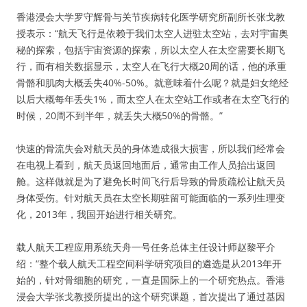
香港浸会大学罗守辉骨与关节疾病转化医学研究所副所长张戈教
授表示：“航天飞行是依赖于我们太空人进驻太空站，去对宇宙奥
秘的探索，包括宇宙资源的探索，所以太空人在太空需要长期飞
行，而有相关数据显示，太空人在飞行大概20周的话，他的承重
骨骼和肌肉大概丢失40%-50%。就意味着什么呢？就是妇女绝经
以后大概每年丢失1%，而太空人在太空站工作或者在太空飞行的
时候，20周不到半年，就丢失大概50%的骨骼。”
快速的骨流失会对航天员的身体造成很大损害，所以我们经常会
在电视上看到，航天员返回地面后，通常由工作人员抬出返回
舱。这样做就是为了避免长时间飞行后导致的骨质疏松让航天员
身体受伤。针对航天员在太空长期驻留可能面临的一系列生理变
化，2013年，我国开始进行相关研究。
载人航天工程应用系统天舟一号任务总体主任设计师赵黎平介
绍：“整个载人航天工程空间科学研究项目的遴选是从2013年开
始的，针对骨细胞的研究，一直是国际上的一个研究热点。香港
浸会大学张戈教授所提出的这个研究课题，首次提出了通过基因