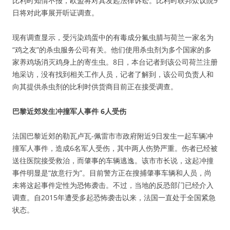
比利时知情不报，欧盟将对其发起法律诉讼。比利时联邦众议院9
日将对此事展开听证调查。
现有调查显示，受污染鸡蛋中的有毒成分氟虫腈与荷兰一家名为
“鸡之友”的杀虫服务公司有关。他们使用杀虫剂为多个国家的多
家养鸡场消灭鸡身上的寄生虫。8日，本台记者到该公司荷兰注册
地采访，没有找到相关工作人员，记者了解到，该公司负责人和
向其提供杀虫剂的比利时供货商目前正在接受调查。
巴黎近郊发生冲撞军人事件 6人受伤
法国巴黎近郊的勒瓦卢瓦-佩雷市市政府附近9日发生一起车辆冲
撞军人事件，造成6名军人受伤，其中两人伤势严重。伤者已经被
送往医院接受救治，而肇事的车辆逃逸。该市市长说，这起冲撞
事件明显是“故意行为”。目前警方正在搜捕肇事车辆和人员，尚
未将这起事件定性为恐怖袭击。不过，当地的反恐部门已经介入
调查。自2015年遭受多起恐怖袭击以来，法国一直处于全国紧急
状态。