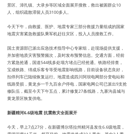
景区、漳扎镇、大录乡等区域全面展开搜救，救出被困群众10
人，组织疏散滞留人员3100多人。
今天下午，由救援、医护、地震专家三部分救援力量组成的国家
地震灾害紧急救援队乘军机赶往灾区，投入人员搜救工作。
国土资源部已派出应急技术指导中心专家组，赴现场提供支援，
并加密地质灾害预警频次，及时发布预警信息。交通方面，经前
方紧急抢通，国道544线多处塌方堵点已经抢通。铁路经排查，
宝成铁路、绵成乐客专等受地震影响线路，目前设备状态良好，
扣停列车已陆续恢复运行。地震造成四川阿坝电网部分变电站和
线路受损，黄龙乡一千九百余户停电，国家电网公司已派出9支抢
修队伍，截至今天下午五点，累计修复27条线路，九寨沟县城与
黄龙景区恢复供电。
新疆精河6.6级地震 抗震救灾全面展开
今天，早上7点27分，在新疆博尔塔拉州精河县发生6.6级地震，