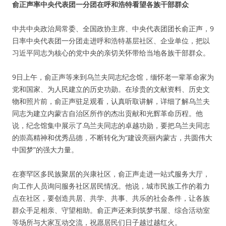
俞正声率中央代表团一分团在呼和浩特看望各族干部群众
中共中央政治局常委、全国政协主席、中央代表团团长俞正声，9
日率中央代表团一分团走进呼和浩特基层社区、企业单位，把以
习近平同志为核心的党中央的亲切关怀带给当地各族干部群众。
9日上午，俞正声等来到乌兰夫同志纪念馆，缅怀老一辈革命家为
党和国家、为人民建立的历史功勋。在珍贵的文献资料、历史文
物和照片前，俞正声驻足观看，认真听取讲解，详细了解乌兰夫
同志为建立内蒙古自治区所作的杰出贡献和光辉革命历程。他
说，纪念馆集中展示了乌兰夫同志的卓越功勋，要把乌兰夫同志
的崇高精神和优秀品德，不断转化为“建设亮丽内蒙古，共圆伟大
中国梦”的强大力量。
在赛罕区多民族聚居的兴康社区，俞正声走进一站式服务大厅，
向工作人员询问服务社区居民情况。他说，城市民族工作的着力
点在社区，要创造共居、共学、共事、共乐的社会条件，让各族
群众手足相亲、守望相助。俞正声还来到筑梦书屋、综合活动室
等场所与大家互动交流，祝愿居民们日子越过越红火。