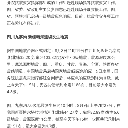
务院抗震救灾指挥部组成的工作组赶赴现场指导抗震救灾工作。
四川省委、省政府主要负责同志已赶赴现场开展救援工作。四川
省、阿坝州已启动一级地震应急响应。目前，抗震救灾各项工作
正在紧张有序进行。
四川九寨沟 新疆精河连续发生地震
据中国地震台网正式测定：8月8日21时19分在四川阿坝州九寨沟
县(北纬33.20度,东经103.82度)发生7.0级地震，震源深度20公
里，属浅源型地震；四川、重庆、甘肃、青海、宁夏、陕西多省
震感明显，中国地震局启动国家地震I级应急响应，9日凌晨，国
务院抗震救灾指挥部综合判断后，将应急响应级别降为Ⅱ级。截
止今天下午15时，灾区共记录到余震1186次，目前最大余震为
4.8级。
四川九寨沟7.0级地震发生后约10小时，8月9日上午7时27分，在
我国新疆博尔塔拉州精河县(北纬44.27度，东经82.89度)发生6.6
级地震，震源深度11公里。截至今天下午15时，灾区共记录到余
震151次，最大余震为4.7级。