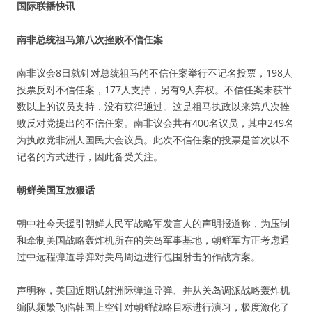
国际联播快讯
南非总统祖马第八次挫败不信任案
南非议会8日就针对总统祖马的不信任案举行不记名投票，198人
投票反对不信任案，177人支持，另有9人弃权。不信任案未获半
数以上的议员支持，没有获得通过。这是祖马执政以来第八次挫
败反对党提出的不信任案。南非议会共有400名议员，其中249名
为执政党非洲人国民大会议员。此次不信任案的投票是首次以不
记名的方式进行，因此备受关注。
朝鲜美国互放狠话
朝中社今天援引朝鲜人民军战略军发言人的声明报道称，为压制
和牵制美国战略轰炸机所在的关岛军事基地，朝鲜军方正考虑通
过中远程弹道导弹对关岛周边进行包围射击的作战方案。
声明称，美国近期试射洲际弹道导弹、并从关岛调派战略轰炸机
编队频繁飞临韩国上空针对朝鲜战略目标进行演习，极度激化了