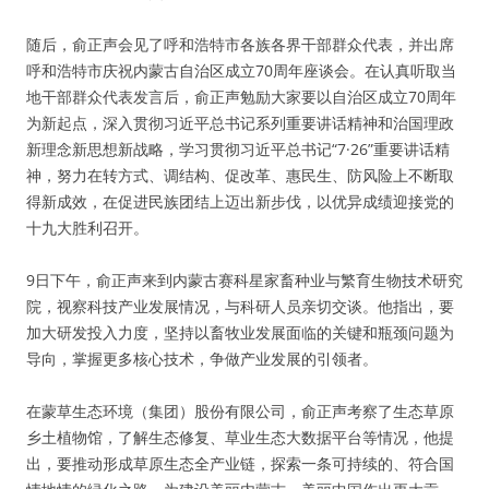
随后，俞正声会见了呼和浩特市各族各界干部群众代表，并出席
呼和浩特市庆祝内蒙古自治区成立70周年座谈会。在认真听取当
地干部群众代表发言后，俞正声勉励大家要以自治区成立70周年
为新起点，深入贯彻习近平总书记系列重要讲话精神和治国理政
新理念新思想新战略，学习贯彻习近平总书记“7·26”重要讲话精
神，努力在转方式、调结构、促改革、惠民生、防风险上不断取
得新成效，在促进民族团结上迈出新步伐，以优异成绩迎接党的
十九大胜利召开。
9日下午，俞正声来到内蒙古赛科星家畜种业与繁育生物技术研究
院，视察科技产业发展情况，与科研人员亲切交谈。他指出，要
加大研发投入力度，坚持以畜牧业发展面临的关键和瓶颈问题为
导向，掌握更多核心技术，争做产业发展的引领者。
在蒙草生态环境（集团）股份有限公司，俞正声考察了生态草原
乡土植物馆，了解生态修复、草业生态大数据平台等情况，他提
出，要推动形成草原生态全产业链，探索一条可持续的、符合国