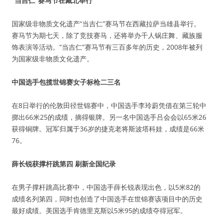
“当吉仁”赛马节在藏北举行
国家级非物质文化遗产“当吉仁”赛马节在西藏拉萨当雄县举行。
赛马节为期七天，除了竞技赛马，还将举办千人锅庄舞、藏族服
饰表演等活动。“当吉仁”赛马节有三百多年的历史，2008年被列
为国家级非物质文化遗产。
中国选手包揽世锦赛女子标枪二三名
在8日举行的伦敦田径世锦赛中，中国选手李玲蔚凭借在第三轮中
掷出66米25的成绩，摘得银牌。另一名中国选手吕会会以65米26
获得铜牌。冠军归属于36岁的捷克老将斯波塔科娃，成绩是66米
76。
薛长锐获撑杆跳第四 刷新全国纪录
在男子撑杆跳高比赛中，中国选手薛长锐表现出色，以5米82的
成绩名列第四，同时也创造了中国选手在世锦赛该项目中的历史
最好成绩。美国选手肯德里克斯以5米95的成绩夺得冠军。