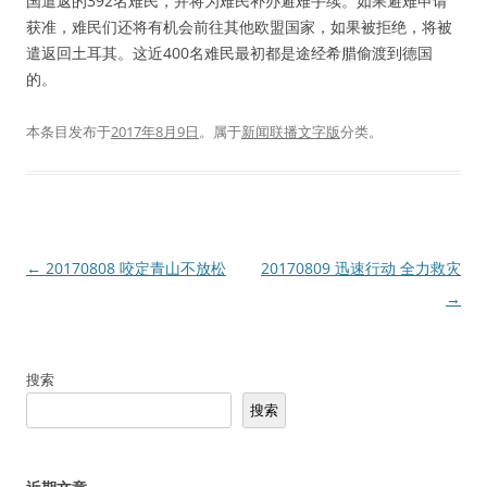
国遣返的392名难民，并将为难民补办避难手续。如果避难申请
获准，难民们还将有机会前往其他欧盟国家，如果被拒绝，将被
遣返回土耳其。这近400名难民最初都是途经希腊偷渡到德国
的。
本条目发布于
2017年8月9日
。属于
新闻联播文字版
分类。
文
←
20170808 咬定青山不放松
20170809 迅速行动 全力救灾
章
→
导
航
搜索
搜索