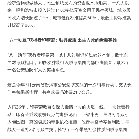
经济蛋糕越做越大，民生领域投入的资金也水涨船高。十八大以
来，呼和浩特市投入超过1100多亿元资金用于民生领域。城乡居
民收入增长超过了9%，城市低保标准提高60%，最低工资标准累
计提高了80%。
“八一勋章”获得者印春荣：独具虎胆 出生入死的缉毒英雄
“八一勋章”获得者印春荣，以非凡的胆识和过硬的本领，数十次
面对毒贩枪口，30多次乔装打入贩毒集团内部卧底侦查，展示了
一名公安边防军人的英雄本色。
这是今年7月云南省普洱市公安边防支队的一次缉毒行动，支队长
印春荣果断指挥，共查获毒品冰毒21.7公斤。
入伍36年，印春荣数百次深入毒情严峻的边境一线。一次缉毒行
动，印春荣乔装改扮只身与毒贩见面，斗智斗勇，最终将毒贩引
入包围圈，穷凶极恶的毒贩拔枪拒捕，他赤手空拳夺枪制敌，与
战友一道将2名毒贩生擒，摧毁了一个带黑社会性质的贩毒集团。