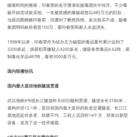
随着时间的推移，印春荣的名字逐渐在贩毒团伙中传开。不少毒
贩开始尝试收买他。一名被抓捕的毒贩就曾以485万元的巨款，
当面试图贿赂印春荣，但遭到了断然拒绝。多次收买不成，贩毒
集团明码标价悬赏100万，要印春荣和家人永远消失。
1998年以来，印春荣作为侦办主力破获的毒品案件累计达到了
3200多起，抓获犯罪嫌疑人4200多名，缴获各类毒品4.62吨，易
制毒化学品487吨，毒资3000多万元。
国内联播快讯
国内最大直径地铁隧道贯通
武汉地铁8号线长江隧道昨天(8日)顺利贯通。隧道全长3186米，
盾构外径12.1米，是目前国内最大直径的轨道交通隧道。长江江
底地层起伏多变、软硬不均，工程人员历时14个月，研发出新型
设备，攻克了这一技术难题。