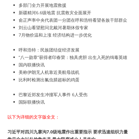
多部门全力开展地震救援
新疆精河6.6级地震 抗震救灾全面展开
俞正声率中央代表团一分团在呼和浩特看望各族干部群众
刘云山看望慰问北戴河暑期休假专家
7月物价温和上涨 经济结构进一步优化
呼和浩特：民族团结促经济发展
“八一勋章”获得者印春荣：独具虎胆 出生入死的缉毒英雄
国内联播快讯
美称伊朗无人机靠近美航母战机
比利时检测出氟虫腈超标的鸡蛋
巴黎近郊发生冲撞军人事件 6人受伤
国际联播快讯
以下为详细的文字版全文：
习近平对四川九寨沟7.0级地震作出重要指示 要求迅速组织力量