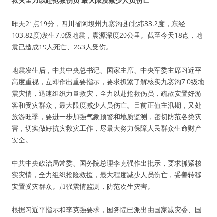
救灾全力以赴抢救伤员 最大限度减少人员伤亡
昨天21点19分，四川省阿坝州九寨沟县(北纬33.2度，东经
103.82度)发生7.0级地震，震源深度20公里。截至今天18点，地
震已造成19人死亡、263人受伤。
地震发生后，中共中央总书记、国家主席、中央军委主席习近平
高度重视，立即作出重要指示，要求抓紧了解核实九寨沟7.0级地
震灾情，迅速组织力量救灾，全力以赴抢救伤员，疏散安置好游
客和受灾群众，最大限度减少人员伤亡。目前正值主汛期，又处
旅游旺季，要进一步加强气象预警和地质监测，密切防范各类灾
害，切实做好抗灾救灾工作，尽最大努力保障人民群众生命财产
安全。
中共中央政治局常委、国务院总理李克强作出批示，要求抓紧核
实灾情，全力组织抢险救援，最大程度减少人员伤亡，妥善转移
安置受灾群众。加强震情监测，防范次生灾害。
根据习近平指示和李克强要求，国务院已派出由国家减灾委、国