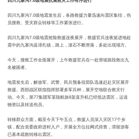
四川九寨沟7.0级地震抗震救灾工作有序进行
四川九寨沟7.0级地震发生后，各路救援力量迅速向震区集结，伤
员搜救、受灾群众转移等工作紧张进行。
四川九寨沟7.0级地震抢险救援连夜展开，救援官兵连夜挺进地处
震中的九寨沟县漳扎镇，路上，滚石不断滑落，多处出现塌方。
今天，搜救工作全面展开，上午救援官兵在一处滑坡路段救出九
名被困者。
地震发生后，解放军、武警、民兵预备役部队迅速赶赴灾区展开
救援。西部战区联指指挥部署多军兵种，展开空地联合救灾行
动。今天，第77集团军某陆航旅8架直升机已经抵达震区，运送
物资以及转送伤员。
转移群众方面，截至今天下午五点，救援人员深入灾区17个乡
镇，配合党委政府进村入户，开展全方位拉网式排查，滞留游客
已基本疏散转移出震区。