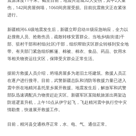
震源深度11千米。截至目前，地震共造成32人受伤，其中2人重
伤，142间房屋倒塌，1060间房屋受损。目前抗震救灾正在紧张
进行。
新疆精河6.6级地震发生后，新疆立即启动Ⅲ级应急响应，全力以
赴搜救人员、抢救伤员，疏散转移安置群众。当地乡镇(街道)干
部、驻村干部和村组(社区)干部，组织帮助灾区群众转移到安全地
带。有关部门紧急组织帐篷、棉被、棉衣、食品、药品、饮用水
等相关物资运往灾区，保障受灾群众正常生活。
据前方救援人员介绍，坍塌房屋多为老旧土坯建筑。救援人员正
在逐户进行搜寻。目前，武警新疆总队和消防等救援力量已进入
震中所在地精河县托里乡展开救援。地震发生后，解放军和武警
部队迅速调配兵力物资赶赴灾区。新疆军区某陆航旅派出两架边
防巡逻直升机，上午10点从伊宁起飞，飞赴精河震中执行空中灾
情勘查，快速展开救援工作。
目前，精河县交通秩序正常，水、电、气、通信正常。