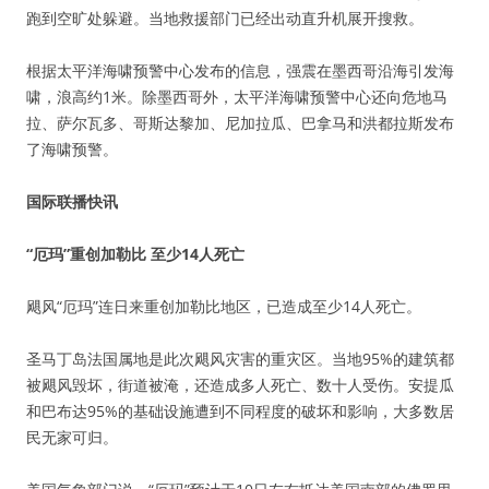
跑到空旷处躲避。当地救援部门已经出动直升机展开搜救。
根据太平洋海啸预警中心发布的信息，强震在墨西哥沿海引发海
啸，浪高约1米。除墨西哥外，太平洋海啸预警中心还向危地马
拉、萨尔瓦多、哥斯达黎加、尼加拉瓜、巴拿马和洪都拉斯发布
了海啸预警。
国际联播快讯
“厄玛”重创加勒比 至少14人死亡
飓风“厄玛”连日来重创加勒比地区，已造成至少14人死亡。
圣马丁岛法国属地是此次飓风灾害的重灾区。当地95%的建筑都
被飓风毁坏，街道被淹，还造成多人死亡、数十人受伤。安提瓜
和巴布达95%的基础设施遭到不同程度的破坏和影响，大多数居
民无家可归。