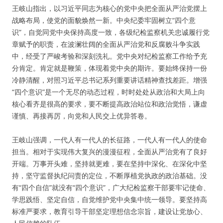
王岐山指出，以习近平同志为核心的党中央把全面从严治党摆上
战略布局，使党的面貌焕然一新。中央纪委牢固树立“四个意
识”，自觉同党中央保持高度一致，各级纪检监察机关忠诚履行党
章赋予的职责，在波澜壮阔的全面从严治党和反腐败斗争实践
中，经受了严峻考验和深刻洗礼。党中央对纪检监察工作给予充
分肯定。肯定就是鞭策，体现着党中央的期许。要始终保持一份
冷静清醒，对照习近平总书记系列重要讲话精神查找差距。增强
“四个意识”是一个无尽的动态过程，时时处处从政治和大局上向
核心看齐是很高的要求，要不断提高政治站位和政治觉悟，谦虚
谨慎、再接再厉，向党和人民交上优异答卷。
王岐山强调，一代人有一代人的长征路，一代人有一代人的使命
担当。相对于实现伟大复兴的漫漫征程，全面从严治党有了良好
开端。万事开头难，坚持就更难，要在坚持中深化、在深化中坚
持，坚守监督执纪问责的定位，不断厚植党执政的政治基础。没
有“四个自信”就没有“四个意识”，广大纪检监察干部要牢记使命、
学思践悟、坚定自信，自觉维护党中央集中统一领导。要坚持高
标准严要求，教育引导干部坚定理想信念宗旨，建设让党放心、