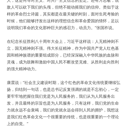
人，这是何等对主义、对共产主义信念的坚定。还有方志敏，说
敌人可以砍下我们的头颅，但绝不能动摇我们的信仰。类似于这
样的革命烈士诗篇，其实都是在最关键的时刻，面对生死考验的
时候，他们能够抒发出这样的理想信念和革命爱国的情怀，足以
说明我们革命的文化那种巨大的感召力，动员力。”张国祚说。
在纪念长征胜利八十周年大会上，习近平这样说：人无精神则不
立，国无精神则不强。伟大长征精神，作为中国共产党人红色基
因和精神族谱的重要组成部分，已经深深融入中华民族的血脉和
灵魂，成为鼓舞和激励中国人民不断攻坚克难、从胜利走向胜利
的强大精神动力。
康震说：“社会主义建设时期，这个红色的革命文化传统要继续弘
扬，归结到一句话，也是总书记反复强调的就是不忘初心，一定
要牢牢地把握住我们党是为人民服务的，我们从为人民服务出
发，并且最终的宗旨也是为人民服务，只有这样，我们党的生命
力就永远不会衰竭，我们的党就永远会得到人民的拥护，我想这
是我们红色革命文化一个很重要的传统，也是很重要的一个理论
上的自觉。”