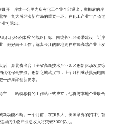
正在展开，岸线一公里内所有化工企业全部退出，腾挪后的岸
北在十九大后经济新布局的重要一环。在化工产业年产值过
企业将退出。
建设现代化经济体系”的战略目标。围绕长江经济带建设，近岸
业，做好面子工作；远离长江的腹地则在布局高端产业上发
大后，湖北省出台《全省高新技术产业园区创新驱动发展综
构优化保驾护航。创新之城武汉市，上个月相继获批光电国
进一步集聚创新要素。
得主——哈特穆特的工作站正式成立，他将与本地企业联合
城新动能不断。一个月前，在加拿大、美国举办的招才引智
这里的生物产业总收入将突破3000亿元。