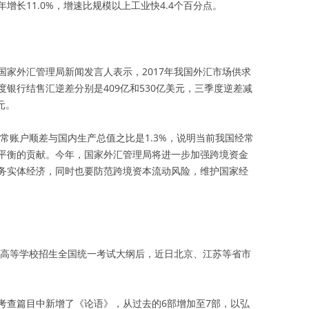
增长11.0%，增速比规模以上工业快4.4个百分点。
国家外汇管理局新闻发言人表示，2017年我国外汇市场供求
银行结售汇逆差分别是409亿和530亿美元，三季度逆差减
元。
经常账户顺差与国内生产总值之比是1.3%，说明当前我国经常
平衡的贡献。今年，国家外汇管理局将进一步加强跨境资金
务实体经济，同时也要防范跨境资本流动风险，维护国家经
普通高等学校招生全国统一考试大纲后，近日北京、江苏等省市
考查篇目中新增了《论语》，从过去的6部增加至7部，以弘