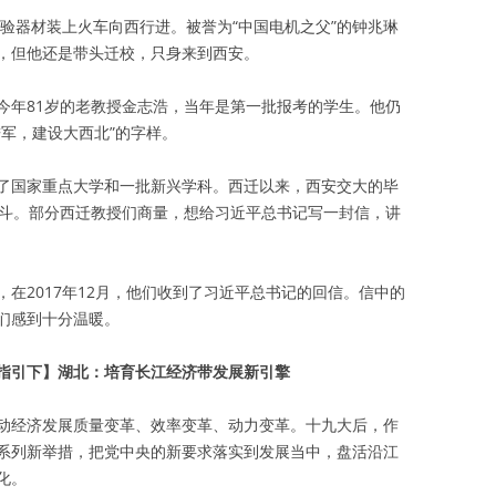
实验器材装上火车向西行进。被誉为“中国电机之父”的钟兆琳
，但他还是带头迁校，只身来到西安。
今年81岁的老教授金志浩，当年是第一批报考的学生。他仍
军，建设大西北”的字样。
了国家重点大学和一批新兴学科。西迁以来，西安交大的毕
奋斗。部分西迁教授们商量，想给习近平总书记写一封信，讲
在2017年12月，他们收到了习近平总书记的回信。信中的
们感到十分温暖。
指引下】湖北：培育长江经济带发展新引擎
动经济发展质量变革、效率变革、动力变革。十九大后，作
系列新举措，把党中央的新要求落实到发展当中，盘活沿江
化。