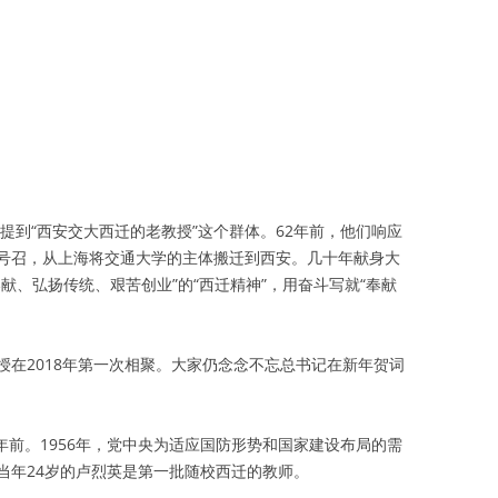
曾提到“西安交大西迁的老教授”这个群体。62年前，他们响应
号召，从上海将交通大学的主体搬迁到西安。几十年献身大
献、弘扬传统、艰苦创业”的“西迁精神”，用奋斗写就“奉献
授在2018年第一次相聚。大家仍念念不忘总书记在新年贺词
2年前。1956年，党中央为适应国防形势和国家建设布局的需
当年24岁的卢烈英是第一批随校西迁的教师。