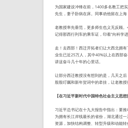
为国家建设冲锋在前，1400多名教工把
先生，妻子卧病在床。同事劝他留在上海
老教授率先垂范，更多师生也义无反顾。
记得那西行列车的乘车证，印着“向科学进
走！去西部！西迁开拓者们让大西北拥有
业生已近25万人，其中40%以上在西部
讲这奋斗几十年的心里话。
让部分西迁教授没有想到的是，几天之后，
殷殷叮嘱和新年贺词中的牵挂，让老教授
【在习近平新时代中国特色社会主义思想
习近平总书记在十九大报告中指出：要推
为拥有长江岸线最长的省份，湖北通过一
资源，加快结构调整、转型升级和动能转