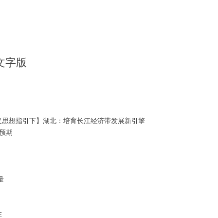
播文字版
义思想指引下】湖北：培育长江经济带发展新引擎
于预期
量
在