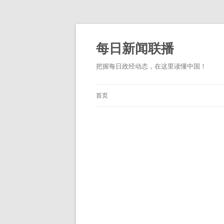
跳
至
正
每日新闻联播
文
把握每日政经动态，在这里读懂中国！
首页