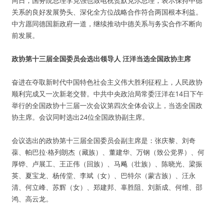
同日，国务院总理李克强也致电祝贺默克尔总理，表示保持中德
关系的良好发展势头、深化全方位战略合作符合两国根本利益。
中方愿同德国新政府一道，继续推动中德关系与务实合作不断向
前发展。
政协第十三届全国委员会选出领导人 汪洋当选全国政协主席
奋进在夺取新时代中国特色社会主义伟大胜利征程上，人民政协
顺利完成又一次新老交替。中共中央政治局常委汪洋在14日下午
举行的全国政协十三届一次会议第四次全体会议上，当选全国政
协主席。会议同时选出24位全国政协副主席。
会议选出的政协第十三届全国委员会副主席是：张庆黎、刘奇
葆、帕巴拉·格列朗杰（藏族）、董建华、万钢（致公党界）、何
厚铧、卢展工、王正伟（回族）、马飚（壮族）、陈晓光、梁振
英、夏宝龙、杨传堂、李斌（女）、巴特尔（蒙古族）、汪永
清、何立峰、苏辉（女）、郑建邦、辜胜阻、刘新成、何维、邵
鸿、高云龙。