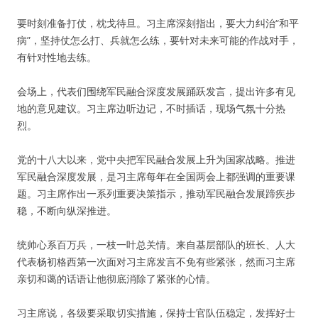
要时刻准备打仗，枕戈待旦。习主席深刻指出，要大力纠治“和平
病”，坚持仗怎么打、兵就怎么练，要针对未来可能的作战对手，
有针对性地去练。
会场上，代表们围绕军民融合深度发展踊跃发言，提出许多有见
地的意见建议。习主席边听边记，不时插话，现场气氛十分热
烈。
党的十八大以来，党中央把军民融合发展上升为国家战略。推进
军民融合深度发展，是习主席每年在全国两会上都强调的重要课
题。习主席作出一系列重要决策指示，推动军民融合发展蹄疾步
稳，不断向纵深推进。
统帅心系百万兵，一枝一叶总关情。来自基层部队的班长、人大
代表杨初格西第一次面对习主席发言不免有些紧张，然而习主席
亲切和蔼的话语让他彻底消除了紧张的心情。
习主席说，各级要采取切实措施，保持士官队伍稳定，发挥好士