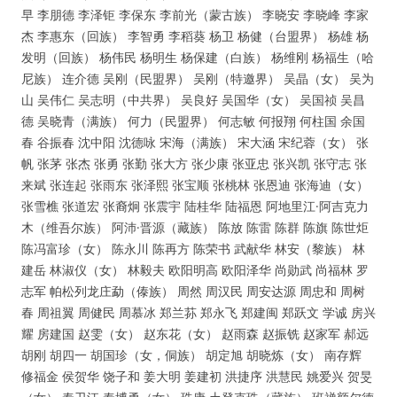
早 李朋德 李泽钜 李保东 李前光（蒙古族） 李晓安 李晓峰 李家
杰 李惠东（回族） 李智勇 李稻葵 杨卫 杨健（台盟界） 杨雄 杨
发明（回族） 杨伟民 杨明生 杨保建（白族） 杨维刚 杨福生（哈
尼族） 连介德 吴刚（民盟界） 吴刚（特邀界） 吴晶（女） 吴为
山 吴伟仁 吴志明（中共界） 吴良好 吴国华（女） 吴国祯 吴昌
德 吴晓青（满族） 何力（民盟界） 何志敏 何报翔 何柱国 余国
春 谷振春 沈中阳 沈德咏 宋海（满族） 宋大涵 宋纪蓉（女） 张
帆 张茅 张杰 张勇 张勤 张大方 张少康 张亚忠 张兴凯 张守志 张
来斌 张连起 张雨东 张泽熙 张宝顺 张桃林 张恩迪 张海迪（女）
张雪樵 张道宏 张裔炯 张震宇 陆桂华 陆福恩 阿地里江·阿吉克力
木（维吾尔族） 阿沛·晋源（藏族） 陈放 陈雷 陈群 陈旗 陈世炬
陈冯富珍（女） 陈永川 陈再方 陈荣书 武献华 林安（黎族） 林
建岳 林淑仪（女） 林毅夫 欧阳明高 欧阳泽华 尚勋武 尚福林 罗
志军 帕松列龙庄勐（傣族） 周然 周汉民 周安达源 周忠和 周树
春 周祖翼 周健民 周慕冰 郑兰荪 郑永飞 郑建闽 郑跃文 学诚 房兴
耀 房建国 赵雯（女） 赵东花（女） 赵雨森 赵振铣 赵家军 郝远
胡刚 胡四一 胡国珍（女，侗族） 胡定旭 胡晓炼（女） 南存辉
修福金 侯贺华 饶子和 姜大明 姜建初 洪捷序 洪慧民 姚爱兴 贺旻