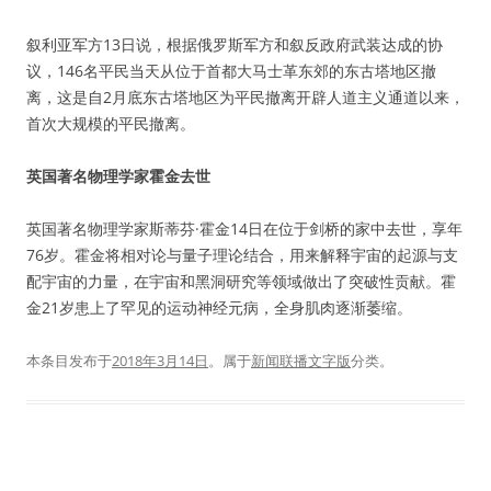
叙利亚军方13日说，根据俄罗斯军方和叙反政府武装达成的协
议，146名平民当天从位于首都大马士革东郊的东古塔地区撤
离，这是自2月底东古塔地区为平民撤离开辟人道主义通道以来，
首次大规模的平民撤离。
英国著名物理学家霍金去世
英国著名物理学家斯蒂芬·霍金14日在位于剑桥的家中去世，享年
76岁。霍金将相对论与量子理论结合，用来解释宇宙的起源与支
配宇宙的力量，在宇宙和黑洞研究等领域做出了突破性贡献。霍
金21岁患上了罕见的运动神经元病，全身肌肉逐渐萎缩。
本条目发布于
2018年3月14日
。属于
新闻联播文字版
分类。