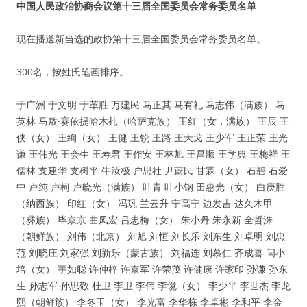
中国人民政治协商会议第十三届全国委员会常务委员名单
现在播送新当选的政协第十三届全国委员会常务委员名单。
300名，按姓氏笔画排序。
于广洲 于文明 于革胜 万建民 马正其 马有礼 马志伟（满族） 马
英林 马敖·赛依提哈木扎（哈萨克族） 王红（女，满族） 王辰 王
侠（女） 王绚（女） 王健 王锐 王路 王天戈 王少军 王正荣 王光
谦 王伟光 王会生 王寿君 王作安 王林旭 王昌顺 王学典 王梅祥 王
儒林 支建华 支树平 牛汝极 户思社 尹蔚民 甘霖（女） 石碧 石爱
中 卢纯 卢柯 卢晓光（满族） 叶青 叶小钢 田惠光（女） 白庚胜
（纳西族） 印红（女） 冯巩 兰云升 宁高宁 边发吉 达久木甲
（彝族） 毕京京 曲凤宏 吕忠梅（女） 朱小丹 朱永新 全哲洙
（朝鲜族） 刘伟（北京） 刘旭 刘恒 刘长乐 刘东生 刘卓明 刘忠
范 刘晓庄 刘家强 刘新乐（蒙古族） 刘福连 刘慕仁 齐成喜 闫小
培（女） 宇如聪 许仲梓 许京军 许荣茂 许健康 许家印 孙谦 孙东
生 孙志军 孙思敬 杜卫 李卫 李伟 李谠（女） 李少平 李世杰 李龙
熙（朝鲜族） 李冬玉（女） 李光富 李华栋 李卓彬 李和平 李金