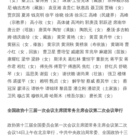
（女） 秦卫江 秦博勇（女） 珠康·土登克珠（藏族） 班禅额尔德
尼·确吉杰布（藏族） 袁亚湘 袁贵仁 耿惠昌 聂卫国 贾楠（女）
贾庆国 夏涛 钱克明 徐平 徐晓 徐涛 徐乐江 高峰（民建界） 高峰
（宗教界） 高小玫（女） 高体健 高鸿钧 郭庚茂 郭跃进 席南华
唐云舒（瑶族） 唐英年 陶智（满族） 陶凯元（女） 桑顶·多吉帕
姆·德庆曲珍（女，藏族） 黄荣 黄艳（女） 黄震 黄丹华（女）
黄丽云（女，傣族） 黄宗洪 黄润秋 黄榜泉（布依族） 黄璐琦 曹
小红（女，回族） 曹卫星 曹培玺 戚建国 常兆华 麻建国（苗族）
康耀红 梁华 梁静（女） 斯泽夫 葛红林 董恒宇 董新光 蒋平安 蒋
作君 程红（女） 傅先伟 傅育宁 傅惠民 焦红（女） 舒红兵 舒晓
琴（女） 温思美 谢茹（女） 谢伏瞻 谢尚果（壮族） 强卫 楼继
伟 裘援平（女） 赖明 甄贞（女） 解学智 蔡威 蔡其华（女） 蔡
冠深 廖泽云 谭铁牛 谭锦球 黎昌晋 潘立刚 潘碧灵（土家族） 薛
卫民 穆占英 穆铁礼甫·哈斯木（维吾尔族） 磨长英（女）
全国政协十三届一次会议主席团常务主席会议第二次会议举行
政协第十三届全国委员会第一次会议主席团常务主席会议第二次
会议14日上午在北京举行，中共中央政治局常委、全国政协十三