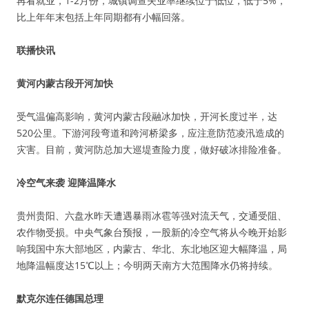
再看就业，1-2月份，城镇调查失业率继续位于低位，低于5%，
比上年年末包括上年同期都有小幅回落。
联播快讯
黄河内蒙古段开河加快
受气温偏高影响，黄河内蒙古段融冰加快，开河长度过半，达
520公里。下游河段弯道和跨河桥梁多，应注意防范凌汛造成的
灾害。目前，黄河防总加大巡堤查险力度，做好破冰排险准备。
冷空气来袭 迎降温降水
贵州贵阳、六盘水昨天遭遇暴雨冰雹等强对流天气，交通受阻、
农作物受损。中央气象台预报，一股新的冷空气将从今晚开始影
响我国中东大部地区，内蒙古、华北、东北地区迎大幅降温，局
地降温幅度达15℃以上；今明两天南方大范围降水仍将持续。
默克尔连任德国总理