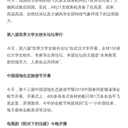
今天，我国自主研制的喷气式新支线客机ARJ21在冰岛完成了大
侧风试验后回国。至此，ARJ21支线客机具备了在高原、高寒、
高温高湿、自然结冰以及大侧风等全部特殊气象环境下的运营能
力。
第八届世界大学女校长论坛举行
今天，第八届“世界大学女校长论坛”在武汉大学开幕，全球150多
位大学女校长、专家等出席论坛。本届论坛的主题是“未来教育、
新型领导力、人类命运共同体”。
中国湿地生态旅游节开幕
今天，第十三届中国湿地生态旅游节暨2018中国泰州姜堰溱潼会
船节开幕。开幕式上，400多条各式各样的船只和1万多名选手飞
篙走桨，弄潮激浪。今年的会船节将延续到“五一”小长假结束，
每天都有会船表演等活动。
电视剧《阳光下的法庭》今晚开播