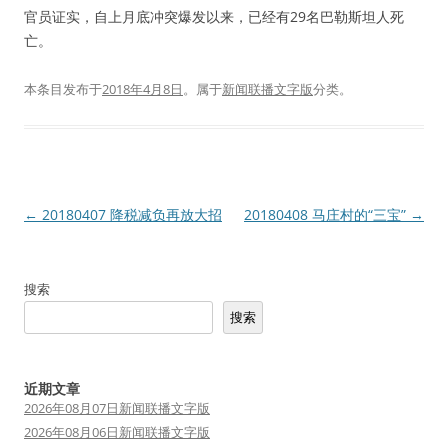
官员证实，自上月底冲突爆发以来，已经有29名巴勒斯坦人死
亡。
本条目发布于
2018年4月8日
。属于
新闻联播文字版
分类。
文
←
20180407 降税减负再放大招
20180408 马庄村的“三宝”
→
章
导
搜索
航
搜索
近期文章
2026年08月07日新闻联播文字版
2026年08月06日新闻联播文字版