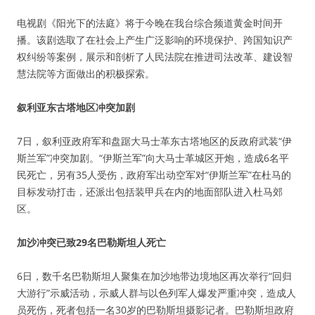
电视剧《阳光下的法庭》将于今晚在我台综合频道黄金时间开
播。该剧选取了在社会上产生广泛影响的环境保护、跨国知识产
权纠纷等案例，展示和剖析了人民法院在推进司法改革、建设智
慧法院等方面做出的积极探索。
叙利亚东古塔地区冲突加剧
7日，叙利亚政府军和盘踞大马士革东古塔地区的反政府武装“伊
斯兰军”冲突加剧。“伊斯兰军”向大马士革城区开炮，造成6名平
民死亡，另有35人受伤，政府军出动空军对“伊斯兰军”在杜马的
目标发动打击，还派出包括装甲兵在内的地面部队进入杜马郊
区。
加沙冲突已致29名巴勒斯坦人死亡
6日，数千名巴勒斯坦人聚集在加沙地带边境地区再次举行“回归
大游行”示威活动，示威人群与以色列军人爆发严重冲突，造成人
员死伤，死者包括一名30岁的巴勒斯坦摄影记者。巴勒斯坦政府