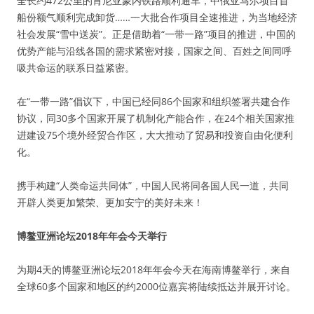
全长约472公里的肯尼亚蒙内铁路顺利通车，中俄亚马尔项目首
船份额气顺利完成卸货……一大批合作项目全速推进，为当地经济
社会发展“雪中送炭”。正是借助着“一带一路”项目的推进，中国的
优势产能与沿线各国的需求紧密对接，国家之间、百姓之间同呼
吸共命运的联系日益紧密。
在“一带一路”倡议下，中国已经同86个国家和组织签署共建合作
协议，同30多个国家开展了机制化产能合作，在24个相关国家推
进建设75个境外经贸合作区，大大推动了贸易和投资自由化便利
化。
携手构建“人类命运共同体”，中国人民将同各国人民一道，共同
开辟人类更加繁荣、更加安宁的美好未来！
博鳌亚洲论坛2018年年会今天举行
为期4天的博鳌亚洲论坛2018年年会今天在海南博鳌举行，来自
全球60多个国家和地区的约2000位嘉宾将陆续抵达并展开讨论。