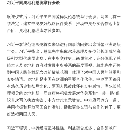
习近平同奥地利总统举行会谈
欢迎仪式后，习近平主席同范德贝伦总统举行会谈。两国元首一
致决定，建立中奥友好战略伙伴关系，推动中奥务实合作迈上新
台阶。奥地利总理库尔茨参加。
习近平欢迎范德贝伦首次来华进行国事访问并出席博鳌亚洲论坛
年会。习近平指出，总统先生率库尔茨总理及多位部长组成的高
级别大型代表团访华，在中奥交往史上尚属首次，充分体现了总
统本人及奥地利政府对发展中奥关系的高度重视。总统先生还将
到中国人民英雄纪念碑前敬献花圈，体现了对中国人民的尊重和
友好情谊。奥地利是中国在欧洲的重要合作伙伴。中奥两国都具
有悠久历史和灿烂文化，两国人民彼此怀有友好感情。库尔茨总
理领导的奥地利新一届政府将积极发展对华关系和“一带一路”倡
议首次写入执政协议，中方对此表示赞赏。中方愿同奥方一道，
共同挖掘和释放两国合作潜能，播撒更多友谊与合作的种子，更
好造福两国人民。
习近平强调，中奥经济互补性强、利益契合点多，合作领域广