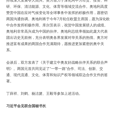
持续深入发展令人高兴。奥方致力于深化同中方经贸、投资、科
研、环保、清洁能源、文化、体育等领域交流合作。奥地利高度
赞赏中国在应对气候变化等全球事务中发挥的积极作用，愿密切
两国沟通协调。奥地利将于今年7月轮任欧盟主席国，愿为深化欧
中合作发挥积极作用。库尔茨表示，祝贺中国发展骄人的成绩。
奥地利非常高兴成为中国的伙伴。奥地利总统率领如此庞大代表
团出访史无前例，充分表明奥各界发展对华关系的热情。奥方对
推进富有成果的两国合作充满期待，愿推进更加紧密的奥中关
系。
会谈后，双方发表了《关于建立中奥友好战略伙伴关系的联合声
明》。两国元首共同见证了“一带一路”合作、司法、创新、交
通、现代流通、文化、体育和知识产权等领域双边合作文件的签
署。
丁薛祥、刘鹤、杨洁篪、王毅等参加上述活动。
习近平会见联合国秘书长