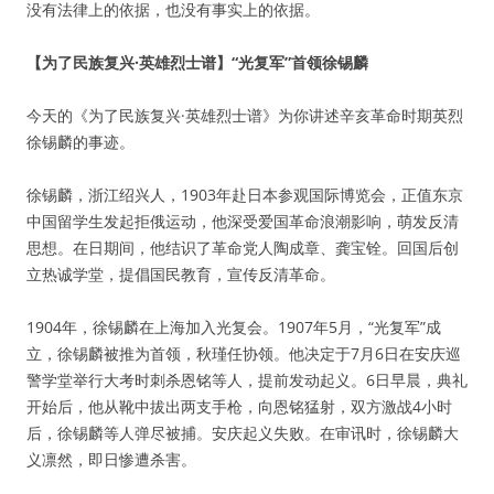
没有法律上的依据，也没有事实上的依据。
【为了民族复兴·英雄烈士谱】“光复军”首领徐锡麟
今天的《为了民族复兴·英雄烈士谱》为你讲述辛亥革命时期英烈
徐锡麟的事迹。
徐锡麟，浙江绍兴人，1903年赴日本参观国际博览会，正值东京
中国留学生发起拒俄运动，他深受爱国革命浪潮影响，萌发反清
思想。在日期间，他结识了革命党人陶成章、龚宝铨。回国后创
立热诚学堂，提倡国民教育，宣传反清革命。
1904年，徐锡麟在上海加入光复会。1907年5月，“光复军”成
立，徐锡麟被推为首领，秋瑾任协领。他决定于7月6日在安庆巡
警学堂举行大考时刺杀恩铭等人，提前发动起义。6日早晨，典礼
开始后，他从靴中拔出两支手枪，向恩铭猛射，双方激战4小时
后，徐锡麟等人弹尽被捕。安庆起义失败。在审讯时，徐锡麟大
义凛然，即日惨遭杀害。