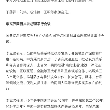
中方为推动通过对话实现朝鲜半岛无核化发挥的重要作用。
丁薛祥、刘鹤、杨洁篪、王毅等参加会见。
李克强同新加坡总理举行会谈
国务院总理李克强8日在钓鱼台国宾馆同新加坡总理李显龙举行会
谈。
李克强表示，当前中新关系持续稳步发展，各领域合作深度和广
度不断拓展。中方愿同新方进一步夯实政治互信，推动双方关系
和务实合作再深入、上台阶，共同推进“南向通道”建设，深化基
础设施、互联互通、金融等重大项目和重点领域合作，拓展第三
方市场合作，推进防务与执法安全合作，扩大教育、媒体、智库
等领域交流，便利人员往来，给两国人民带来更多实实在在的利
益。
李克强强调，今年是中国改革开放40周年，也是东盟第二个50年
的起步之年和中国—东盟建立战略伙伴关系15周年。展望未来，