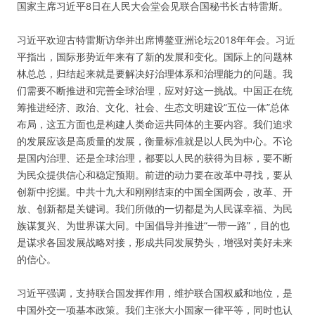
国家主席习近平8日在人民大会堂会见联合国秘书长古特雷斯。
习近平欢迎古特雷斯访华并出席博鳌亚洲论坛2018年年会。习近
平指出，国际形势近年来有了新的发展和变化。国际上的问题林
林总总，归结起来就是要解决好治理体系和治理能力的问题。我
们需要不断推进和完善全球治理，应对好这一挑战。中国正在统
筹推进经济、政治、文化、社会、生态文明建设“五位一体”总体
布局，这五方面也是构建人类命运共同体的主要内容。我们追求
的发展应该是高质量的发展，衡量标准就是以人民为中心。不论
是国内治理、还是全球治理，都要以人民的获得为目标，要不断
为民众提供信心和稳定预期。前进的动力要在改革中寻找，要从
创新中挖掘。中共十九大和刚刚结束的中国全国两会，改革、开
放、创新都是关键词。我们所做的一切都是为人民谋幸福、为民
族谋复兴、为世界谋大同。中国倡导并推进“一带一路”，目的也
是谋求各国发展战略对接，形成共同发展势头，增强对美好未来
的信心。
习近平强调，支持联合国发挥作用，维护联合国权威和地位，是
中国外交一项基本政策。我们主张大小国家一律平等，同时也认