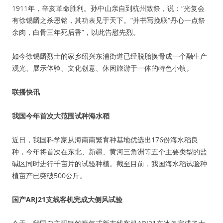
1911年，辛亥革命胜利。孙中山亲自到杭州致祭，说：“光复会
有徐锡麟之杀恩铭，其功表见于天下。”并书写挽联“丹心一点祭
余肉，白骨三年死后香”，以此告慰先烈。
如今徐锡麟烈士的家乡绍兴东浦街道已经脱胎换骨成一个融生产
观光、展示体验、文化创意、休闲旅游于一体的特色小镇。
联播快讯
我国今年首次大范围试种海水稻
近日，我国科学家从海南南繁育种基地优选出176份海水稻良
种，今年将首次在东北、新疆、黄河三角洲等五个主要类型的盐
碱区同时进行千亩片的试验种植。截至目前，我国海水稻试验种
植亩产已突破500公斤。
国产ARJ21支线客机完成大侧风试验