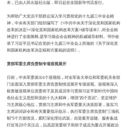
本，已由人民出版社出版，即日起在全国新华书店发行。
为帮助广大党员干部群众深入学习贯彻党的十九届三中全会精
神，中央有关部门组织编写了《<中共中央关于深化党和国家机构
改革的决定><深化党和国家机构改革方案>辅导读本》,对全会精
神进行了全面阐释,是学习领会全会精神的权威辅导材料。书中收
录了习近平总书记在党的十九届三中全会上所做的《关于深化党
和国家机构改革决定稿和方案稿的说明》。
贯彻军委主席负责制专项巡视展开
日前，中央军委派出6个巡视组，对全军各大单位和军委机关各部
门全面深入贯彻军委主席负责制情况展开专项巡视。巡视将深入
检查被巡视单位党委班子及其成员学习贯彻习近平新时代中国特
色社会主义思想和党的十九大精神，增强“四个意识”、坚定维护
习主席核心地位，贯彻习主席和中央军委重大决策部署，落实习
主席训词训令和有关重要指示批示，执行军委主席负责制“三项机
制”5个方面情况，紧盯深化理论武装、自觉看齐追随、服务备战
打仗等20个关注点，以高层党委班子和班子成员为重点开展政治