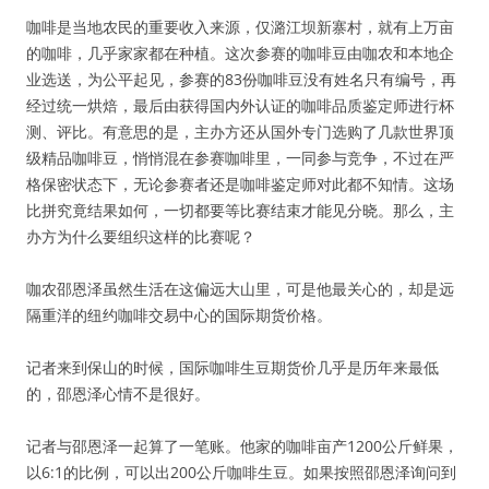
咖啡是当地农民的重要收入来源，仅潞江坝新寨村，就有上万亩
的咖啡，几乎家家都在种植。这次参赛的咖啡豆由咖农和本地企
业选送，为公平起见，参赛的83份咖啡豆没有姓名只有编号，再
经过统一烘焙，最后由获得国内外认证的咖啡品质鉴定师进行杯
测、评比。有意思的是，主办方还从国外专门选购了几款世界顶
级精品咖啡豆，悄悄混在参赛咖啡里，一同参与竞争，不过在严
格保密状态下，无论参赛者还是咖啡鉴定师对此都不知情。这场
比拼究竟结果如何，一切都要等比赛结束才能见分晓。那么，主
办方为什么要组织这样的比赛呢？
咖农邵恩泽虽然生活在这偏远大山里，可是他最关心的，却是远
隔重洋的纽约咖啡交易中心的国际期货价格。
记者来到保山的时候，国际咖啡生豆期货价几乎是历年来最低
的，邵恩泽心情不是很好。
记者与邵恩泽一起算了一笔账。他家的咖啡亩产1200公斤鲜果，
以6:1的比例，可以出200公斤咖啡生豆。如果按照邵恩泽询问到