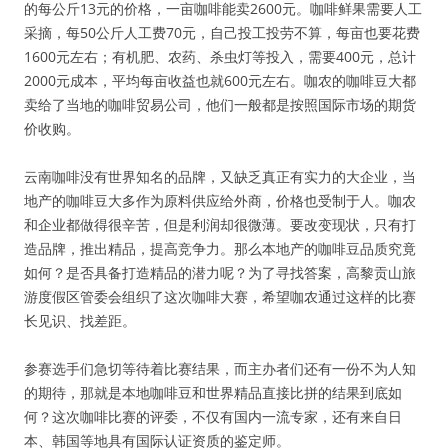
的每公斤13元的价格，一亩咖啡能卖2600元。咖啡鲜果需要人工
采摘，每50公斤人工费70元，自己投工投劳不算，每亩也要花费
1600元左右；有机肥、农药、杀虫灯等投入，需要400元，总计
2000元成本，平均每亩收益也就600元左右。咖农的咖啡豆大都
卖给了当地的咖啡贸易公司，他们一般都是按照国际市场的期货
价收购。
云南咖啡没有世界知名的品牌，又缺乏真正有实力的大企业，当
地产的咖啡豆大多作为原料供应给外商，价格也受制于人。咖农
和企业都做得很辛苦，但是利润却很微薄。要改变现状，只有打
造品牌，推出精品，提高竞争力。那么本地产的咖啡豆品质究竟
如何？是否具备打造精品的潜力呢？为了寻找答案，高黎贡山旅
游度假区管委会组织了这次咖啡大赛，希望咖农通过这样的比赛
长见识、找差距。
参赛选手们急切等待着比赛结果，而主办者们还有一份不为人知
的期待，那就是本地咖啡豆和世界精品直接比拼的结果到底如
何？这次咖啡比赛的评委，不仅有国内一流专家，还有来自日
本、韩国等地具有国际认证资质的鉴定师。