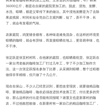
再来看看咖啡鲜果的加工过程。王永雷的30亩咖啡，年产鲜果
36000公斤，都是在自家的庭院里加工的。脱皮、浸泡、发酵、
水洗、晾晒，都是父辈传下来的做法。其中浸泡发酵是为了去除
果皮残留，时间长短全凭自己主观判断，短了，弄不干净，长
了，就会有发霉的气味。
农家庭院，鸡笼猪舍都有，各种味道难免混杂，在这样的环境里
晾晒的咖啡，就会有异味，而直接晾晒在地上，更容易串味，也
不干净。
张定跃是张贡村村民，在他家的庭院，也晾晒着统货。张定跃在
一家台湾老板的咖啡加工厂打过几年工，学了不少加工制作方
法。这一次张定跃报名参加了比赛，从采摘到晾晒，整个过程都
做得非常精细，但只做了十几公斤。
现在在保山，不少人已经意识到，要想改变现状，就要做精品咖
啡。要做精品咖啡，咖农必须改进技术改善工艺，付出更多的劳
动，那么这样的付出是否能有回报呢？谢显文也是新寨村的咖
农，不过他敢想敢做，在新寨村有一家自己的精品咖啡加工厂，