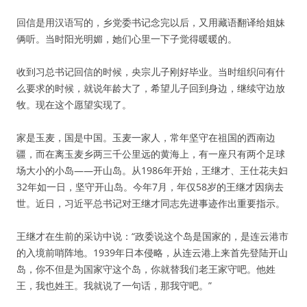
回信是用汉语写的，乡党委书记念完以后，又用藏语翻译给姐妹
俩听。当时阳光明媚，她们心里一下子觉得暖暖的。
收到习总书记回信的时候，央宗儿子刚好毕业。当时组织问有什
么要求的时候，就说年龄大了，希望儿子回到身边，继续守边放
牧。现在这个愿望实现了。
家是玉麦，国是中国。玉麦一家人，常年坚守在祖国的西南边
疆，而在离玉麦乡两三千公里远的黄海上，有一座只有两个足球
场大小的小岛——开山岛。从1986年开始，王继才、王仕花夫妇
32年如一日，坚守开山岛。今年7月，年仅58岁的王继才因病去
世。近日，习近平总书记对王继才同志先进事迹作出重要指示。
王继才在生前的采访中说：“政委说这个岛是国家的，是连云港市
的入境前哨阵地。1939年日本侵略，从连云港上来首先登陆开山
岛，你不但是为国家守这个岛，你就替我们老王家守吧。他姓
王，我也姓王。我就说了一句话，那我守吧。”