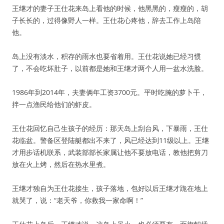
王继才的妻子王仕花来岛上看他的时候，他黑黑的，瘦瘦的，胡
子长长的，过得像野人一样。王仕花心疼他，辞去工作上岛陪
他。
岛上没有淡水，积存的雨水也要省着用。王仕花说她已经习惯
了，不会吃坏肚子，以前都是她和王继才两个人用一盆水洗脸。
1986年到2014年，夫妻俩年工资3700元。平时吃腌的萝卜干，
拌一点渔民给他们的虾皮。
王仕花回忆自己生孩子的经历：那天岛上刮台风，下暴雨，王仕
花临盆。警备区登陆艇都出不来了，风已经达到11级以上。王继
才用步话机联系，武装部部长家属让他不要放电话，教他把剪刀
放在火上烤，然后在热水里煮。
王继才独自为王仕花接生，孩子落地，包好以后王继才跪在地上
就哭了，说：“老天爷，你救我一家命啊！”