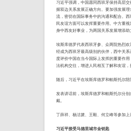
习近平强调，中国愿同西班牙保持高层交
握双边关系发展正确方向。要加强发展理
流，密切在国际事务中的沟通和配合。西
民友谊方面可以发挥重要作用。中方重视
身中西友好事业，为两国关系发展增添助
埃斯库德罗代表西班牙参、众两院热烈欢
经成为西班牙最高级别的伙伴，西中关系
度评价中国在当今国际上发挥的重要作用
法机构交往，增进人民相互了解和友谊，
随后，习近平在埃斯库德罗和帕斯托尔陪
发表讲话前，埃斯库德罗和帕斯托尔分别
戴。
丁薛祥、杨洁篪、王毅、何立峰等参加上
习近平接受马德里城市金钥匙