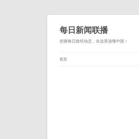
跳
至
正
每日新闻联播
文
把握每日政经动态，在这里读懂中国！
首页