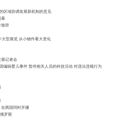
效的区域协调发展新机制的意见
闭幕
并致辞
年大型展览 从小物件看大变化
发展记者会
基因编辑婴儿事件 暂停相关人员的科技活动 对违法违规行为
访
章
》在两国同时开播
进俄罗斯