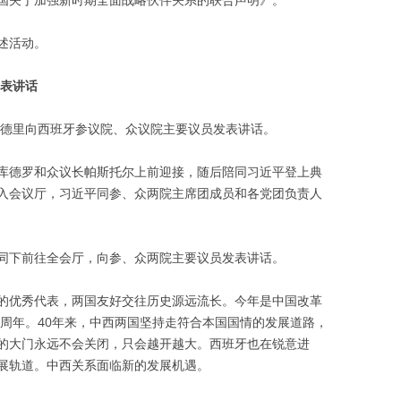
述活动。
发表讲话
马德里向西班牙参议院、众议院主要议员发表讲话。
库德罗和众议长帕斯托尔上前迎接，随后陪同习近平登上典
入会议厅，习近平同参、众两院主席团成员和各党团负责人
同下前往全会厅，向参、众两院主要议员发表讲话。
的优秀代表，两国友好交往历史源远流长。今年是中国改革
0周年。40年来，中西两国坚持走符合本国国情的发展道路，
的大门永远不会关闭，只会越开越大。西班牙也在锐意进
展轨道。中西关系面临新的发展机遇。