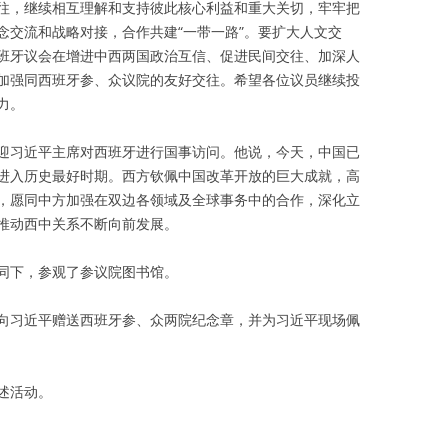
往，继续相互理解和支持彼此核心利益和重大关切，牢牢把
念交流和战略对接，合作共建“一带一路”。要扩大人文交
班牙议会在增进中西两国政治互信、促进民间交往、加深人
加强同西班牙参、众议院的友好交往。希望各位议员继续投
力。
迎习近平主席对西班牙进行国事访问。他说，今天，中国已
进入历史最好时期。西方钦佩中国改革开放的巨大成就，高
，愿同中方加强在双边各领域及全球事务中的合作，深化立
推动西中关系不断向前发展。
同下，参观了参议院图书馆。
向习近平赠送西班牙参、众两院纪念章，并为习近平现场佩
述活动。