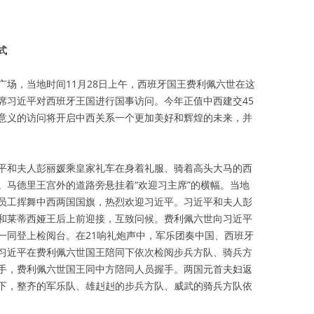
式
广场，当地时间11月28日上午，西班牙国王费利佩六世在这
席习近平对西班牙王国进行国事访问。今年正值中西建交45
意义的访问将开启中西关系一个更加美好和辉煌的未来，并
平和夫人彭丽媛乘皇家礼车在身着礼服、骑着高头大马的西
。马德里王宫外的道路旁悬挂着“欢迎习主席”的横幅。当地
员工挥舞中西两国国旗，热烈欢迎习近平。习近平和夫人彭
和莱蒂西娅王后上前迎接，互致问候。费利佩六世向习近平
一同登上检阅台。在21响礼炮声中，军乐团奏中国、西班牙
习近平在费利佩六世国王陪同下依次检阅步兵方队、骑兵方
手，费利佩六世国王同中方陪同人员握手。两国元首夫妇返
下，整齐的军乐队、雄赳赳的步兵方队、威武的骑兵方队依