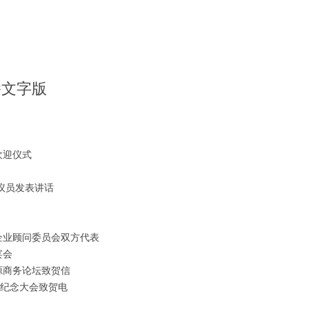
播文字版
欢迎仪式
议员发表讲话
企业顾问委员会双方代表
宴会
源商务论坛致贺信
”纪念大会致贺电