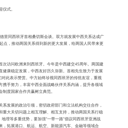
迎仪式。
在马德里同西班牙首相桑切斯会谈。双方就发展中西关系达成广
新起点，推动两国关系得到新的更大发展，给两国人民带来更
首次访问欧洲来到西班牙。今年是中西建交45周年。两国建
直健康稳定发展，中西友好历久弥新。首相先生致力于发展
我们对此表示赞赏。中方始终珍视同西班牙的传统友谊，重视
方携手努力，丰富中西全面战略伙伴关系内涵，提升各领域
会制度国家合作共赢树立典范。
关系发展的政治引领，密切政府部门和立法机构交往合作，
和重大关切问题上相互理解、相互支持，推动两国关系行稳
、地理等多重优势，要加强“一带一路”倡议同西班牙亚洲战
来，拓展港口、航运、航空、新能源汽车、金融等领域合