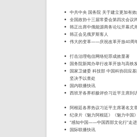
中共中央 国务院 关于建立更加有
全国政协十三届常委会第四次会议
韩正出席中俄能源商务论坛开幕式
韩正会见俄罗斯客人
伟大的变革——庆祝改革开放40周
打击治理电信网络犯罪成效显著
国务院新闻办举行改革开放与高铁
国家卫健委 科技部 中国科协回应
坚决予以查处
国内联播快讯
西班牙各界积极评价习近平主席到
阿根廷各界热议习近平主席署名文
纪录片《魅力阿根廷》《魅力中国
“感知中国——中国西部文化行”走
国际联播快讯