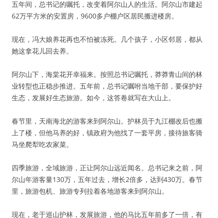
五年间，总书记的嘱托，改变着阿尔山人的生活。阿尔山市建起
62万平方米的安置房，9600多户棚户区居民搬进楼房。
现在，冯大娘养花再也不怕被冻死。几个孩子，小区邻居，都从
她这拿花儿回去养。
阿尔山下，海棠花开幸福来。按照总书记嘱托，莽莽青山间的林
业转型也正稳步推进。五年前，总书记嘱咐当地干部，要保护好
生态，发展好生态旅游。如今，这答卷就写在大山上。
春节里，天南海北的游客来到阿尔山。护林员于九江棚改后也搬
上了楼，但他马养的好，镇政府为他找了一套平房，接待旅客骑
马坐爬犁吃农家菜。
四季旅游，全域旅游，正让阿尔山远近闻名。总书记来之前，阿
尔山年游客量130万，五年过去，增长2倍多，达到430万。春节
里，旅游包机、旅游专列拉着各地游客来到阿尔山。
现在，老于巡山护林，发展旅游，他的马比五年前多了一倍，有