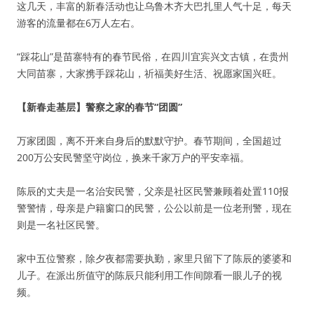
这几天，丰富的新春活动也让乌鲁木齐大巴扎里人气十足，每天
游客的流量都在6万人左右。
“踩花山”是苗寨特有的春节民俗，在四川宜宾兴文古镇，在贵州
大同苗寨，大家携手踩花山，祈福美好生活、祝愿家国兴旺。
【新春走基层】警察之家的春节“团圆”
万家团圆，离不开来自身后的默默守护。春节期间，全国超过
200万公安民警坚守岗位，换来千家万户的平安幸福。
陈辰的丈夫是一名治安民警，父亲是社区民警兼顾着处置110报
警警情，母亲是户籍窗口的民警，公公以前是一位老刑警，现在
则是一名社区民警。
家中五位警察，除夕夜都需要执勤，家里只留下了陈辰的婆婆和
儿子。在派出所值守的陈辰只能利用工作间隙看一眼儿子的视
频。