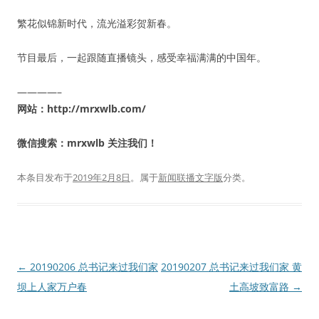
繁花似锦新时代，流光溢彩贺新春。
节目最后，一起跟随直播镜头，感受幸福满满的中国年。
————–
网站：http://mrxwlb.com/
微信搜索：mrxwlb 关注我们！
本条目发布于
2019年2月8日
。属于
新闻联播文字版
分类。
文
←
20190206 总书记来过我们家
20190207 总书记来过我们家 黄
章
坝上人家万户春
土高坡致富路
→
导