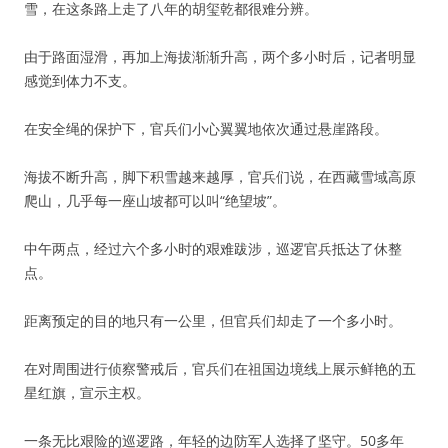
雪，在这条路上走了八年的胡玺乾都很难分辨。
由于路面湿滑，再加上海拔渐渐升高，两个多小时后，记者明显
感觉到体力不支。
在安全绳的保护下，官兵们小心翼翼地依次通过悬崖路段。
海拔不断升高，脚下积雪越来越厚，官兵们说，在西藏雪域高原
爬山，几乎每一座山坡都可以叫“绝望坡”。
中午两点，经过六个多小时的艰难跋涉，巡逻官兵抵达了休整
点。
距离预定的目的地只有一公里，但官兵们却走了一个多小时。
在对周围进行侦察警戒后，官兵们在祖国边境线上展示鲜艳的五
星红旗，宣示主权。
一条无比艰险的巡逻路，年轻的边防军人选择了坚守。50多年