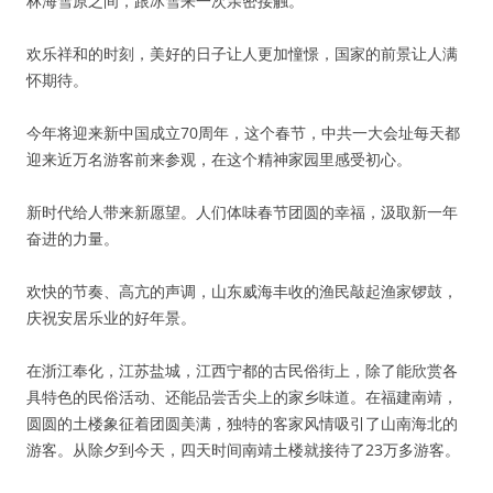
林海雪原之间，跟冰雪来一次亲密接触。
欢乐祥和的时刻，美好的日子让人更加憧憬，国家的前景让人满
怀期待。
今年将迎来新中国成立70周年，这个春节，中共一大会址每天都
迎来近万名游客前来参观，在这个精神家园里感受初心。
新时代给人带来新愿望。人们体味春节团圆的幸福，汲取新一年
奋进的力量。
欢快的节奏、高亢的声调，山东威海丰收的渔民敲起渔家锣鼓，
庆祝安居乐业的好年景。
在浙江奉化，江苏盐城，江西宁都的古民俗街上，除了能欣赏各
具特色的民俗活动、还能品尝舌尖上的家乡味道。在福建南靖，
圆圆的土楼象征着团圆美满，独特的客家风情吸引了山南海北的
游客。从除夕到今天，四天时间南靖土楼就接待了23万多游客。