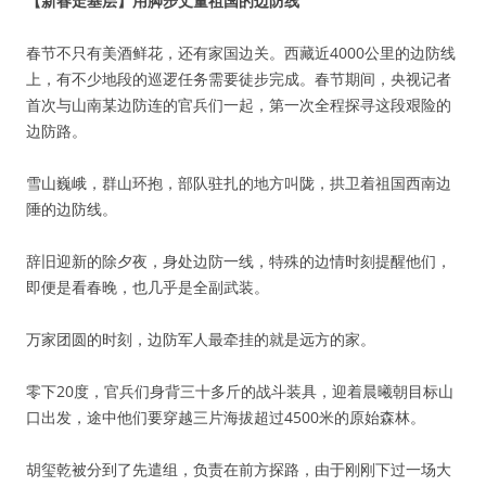
【新春走基层】用脚步丈量祖国的边防线
春节不只有美酒鲜花，还有家国边关。西藏近4000公里的边防线
上，有不少地段的巡逻任务需要徒步完成。春节期间，央视记者
首次与山南某边防连的官兵们一起，第一次全程探寻这段艰险的
边防路。
雪山巍峨，群山环抱，部队驻扎的地方叫陇，拱卫着祖国西南边
陲的边防线。
辞旧迎新的除夕夜，身处边防一线，特殊的边情时刻提醒他们，
即便是看春晚，也几乎是全副武装。
万家团圆的时刻，边防军人最牵挂的就是远方的家。
零下20度，官兵们身背三十多斤的战斗装具，迎着晨曦朝目标山
口出发，途中他们要穿越三片海拔超过4500米的原始森林。
胡玺乾被分到了先遣组，负责在前方探路，由于刚刚下过一场大