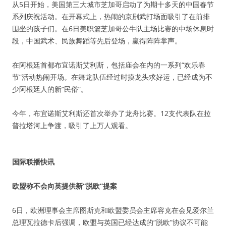
从5日开始，美国第三大城市芝加哥启动了为期十多天的中国春节
系列庆祝活动。在开幕式上，热闹的京剧武打场面吸引了在前排
围坐的孩子们。在6日美职篮芝加哥公牛队主场比赛的中场休息时
段，中国武术、民族舞蹈等先后登场，赢得阵阵掌声。
在阿根廷首都布宜诺斯艾利斯，包括庙会在内的一系列“欢乐春
节”活动热闹开场。在舞龙队伍经过时摸龙头求好运，已经成为不
少阿根廷人的新“民俗”。
今年，布宜诺斯艾利斯还首次举办了龙舟比赛。12支代表队在拉
普拉塔河上争渡，吸引了上万人观看。
国际联播快讯
欧盟称不会向英提供新“脱欧”提案
6日，欧洲理事会主席图斯克和欧盟委员会主席容克在会见爱尔兰
总理瓦拉德卡后强调，欧盟与英国已经达成的“脱欧”协议不可能