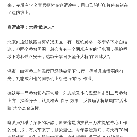
来，先后有14名官兵牺牲在巡逻途中，用自己的脚印将使命刻在
了边防线上。
春运故事：大桥“吹冰人”
北京到通辽铁路白河桥梁工区，有一座铁路桥，冬季桥下水面结
冰，但两个桥墩周围，总会各有一个两米左右的活水圈，保护桥
墩不冻和铁路安全，这就全靠日夜坚守大桥的“吹冰人”。
深夜，白河桥上的温度已经跌破零下15度，借着几束微弱的灯
光，刘志成和他的同事们上桥进行“吹冰”作业。
确认完一号桥墩状态正常后，刘志成又小心翼翼的走到二号桥墩
上方，探着身子，认真检查“吹冰”效果，反复确认桥墩周围“活水
圈”大小是否达标。
喇叭声打破了深夜的寂静，原来这是防护员王万杰提醒专心工作
的刘志成，有火车来了，赶紧避让。今年春运期间，每天有78列