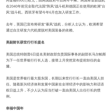
同金额6500万欧元，由两国政府今后两年平摊。两国希望新战机
在2040年前完全取代法国“阵风”战斗机和德国正在使用的欧洲“台
风”战斗机。西班牙有望今年6月也加入研发工作。
去年，英国已宣布将研发“暴风”战机，分析人士认为，欧洲希望
通过自主研发六代机摆脱对美国装备的依赖。
美副财长获世行行长提名
美国总统特朗普6日提名美财政部负责国际事务的副部长马尔帕斯
为下一任世界银行行长人选，接替上月突然宣布提前卸任的金
墉。
美国是世界银行最大股东国，长期以来世行行长一直由美国人担
任。随着新兴经济体和发展中国家在全球经济中的影响力和话语
权日益上升，不少人认为应当打破一直由美国人出任行长的惯
例。
幸福中国年