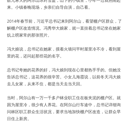
数九寒天的阿尔山冰封雪盖，山下的小镇里，小年一过就热闹起
来。小镇春晚现场，乡亲们自导自演，自己看。
2014年春节前，习近平总书记来到阿尔山，看望棚户区群众，了
解棚户区改造情况。冯秀华大娘家，就一直挂着总书记坐在她家
炕上唠家常的那张照片。
冯大娘说，总书记在她家，摸着火墙问平时屋里冷不冷，看到屋
里的花，还问起那些花的名字。
总书记夸她的花养的好，冯大娘到现在心里都热乎乎的。但她没
告诉总书记，这花养的很辛苦。小女儿海霞说，以前冬天冯大娘
去儿女家，从来不住，都是当天去当天回。
当时，阿尔山有一万一千多户林业职工住在板夹泥的棚户区。就
因为屋里冷，很少有人养花。在阿尔山行车途中，总书记详细询
问林区职工群众生活状况，要求当地加快棚户区改造，让群众早
日住上新房。