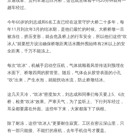
京通线客、货列车通过白河桥，这也就意味着平均20分钟就有一
趟车经过。
今年60岁的刘志成和6名工友已经在这里守护大桥二十多年，每
年11月到次年3月的结冰期，是他们最忙的时候。大桥桥墩一旦
被冻住，挤压变形，就会危及桥上的行车安全，所以他们这些“吹
冰人”就要想方设法确保桥墩距离活水圈外围始终有2米以上的安
全距离，千万不能冻上。
每次“吹冰”，机械手启动空压机，气体就顺着风管传送到预埋在
水面下、桥墩四周的胶管里。随后，气体会从胶管表面的小孔
“吹”出来，产生水泡，就能扰动水流，防止桥墩结冰。
这几天天冷，“吹冰”密度加大，刘志成和同事们每天要上5、6次
桥，检查“吹冰”效果。严寒天气，为了监听上、下行列车经过，
耳朵都要露在外面。这些年下来，大家都落下了病根。
除了耐冻，这些“吹冰人”更要耐住寂寞。工区在密云深山里，只
有一部只能接、不能打的座机，去年手机信号才覆盖。