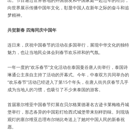
出。节目通过世界各地的外国朋友和中国家庭一起过年的经历，
向世界展示传播中国年文化，彰显中国人在新年之际的奋斗和追
梦精神。
共贺新春 四海同庆中国年
连日来，庆祝中国春节的活动在多国举行，展现中华文化的独特
魅力，也让当地民众体会到春节欢乐祥和的气氛。
一年一度的“欢乐春节”文化活动在泰国曼谷唐人街举行，泰国诗
琳通公主亲自主持了活动的开幕式。今年，中泰双方共同举办的
“欢乐春节”活动已经进入了第15个年头，在唐人街共庆春节几乎
成为当地人的习惯，也吸引了不少来泰国的游客。
首届塞尔维亚中国春节灯展在贝尔格莱德著名古迹卡莱梅格丹城
堡举行，形态各异的中国彩灯给西式城堡带来别样韵味。到现场
观灯的塞尔维亚总理布尔纳比奇送上了她对中国人民的新春祝
愿。