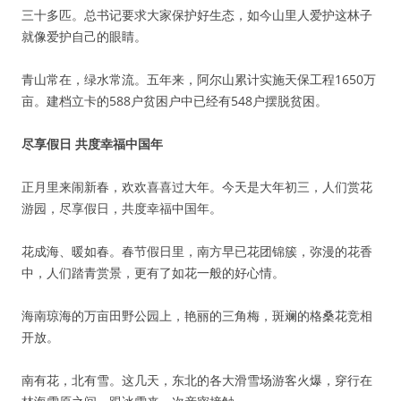
三十多匹。总书记要求大家保护好生态，如今山里人爱护这林子
就像爱护自己的眼睛。
青山常在，绿水常流。五年来，阿尔山累计实施天保工程1650万
亩。建档立卡的588户贫困户中已经有548户摆脱贫困。
尽享假日 共度幸福中国年
正月里来闹新春，欢欢喜喜过大年。今天是大年初三，人们赏花
游园，尽享假日，共度幸福中国年。
花成海、暖如春。春节假日里，南方早已花团锦簇，弥漫的花香
中，人们踏青赏景，更有了如花一般的好心情。
海南琼海的万亩田野公园上，艳丽的三角梅，斑斓的格桑花竞相
开放。
南有花，北有雪。这几天，东北的各大滑雪场游客火爆，穿行在