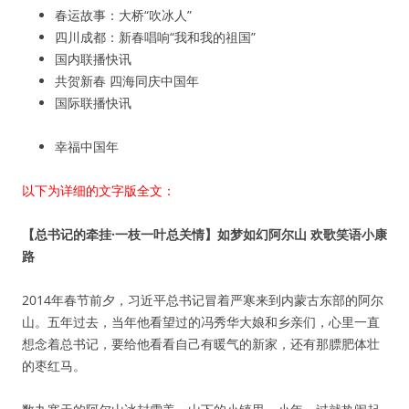
春运故事：大桥“吹冰人”
四川成都：新春唱响“我和我的祖国”
国内联播快讯
共贺新春 四海同庆中国年
国际联播快讯
幸福中国年
以下为详细的文字版全文：
【总书记的牵挂·一枝一叶总关情】如梦如幻阿尔山 欢歌笑语小康
路
2014年春节前夕，习近平总书记冒着严寒来到内蒙古东部的阿尔
山。五年过去，当年他看望过的冯秀华大娘和乡亲们，心里一直
想念着总书记，要给他看看自己有暖气的新家，还有那膘肥体壮
的枣红马。