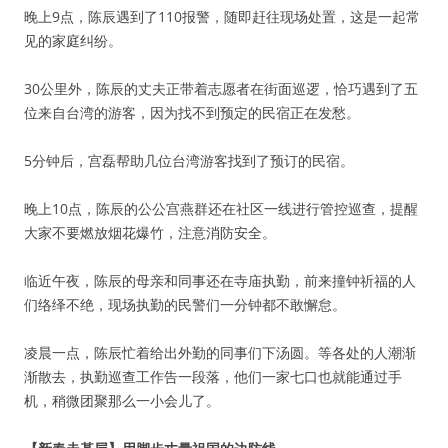
晚上9点，陈辰遇到了110报警，随即赶往现场处置，这是一起常
见的家庭纠纷。
30公里外，陈辰的丈夫正带着志愿者在街面巡逻，恰巧遇到了五
位来自台湾的游客，因为找不到预定的民宿正在发愁。
5分钟后，宫磊帮助几位台湾游客找到了预订的民宿。
晚上10点，陈辰的公公宫燕群还在社区一线进行管控巡查，提醒
大家不要燃放烟花爆竹，注意消防安全。
临近午夜，陈辰的母亲和同事还在寺庙执勤，前来撞钟祈福的人
们络绎不绝，现场执勤的民警们一分钟都不敢懈怠。
凌晨一点，陈辰忙着给出外勤的同事们下汤圆。等各处的人潮渐
渐散去，执勤巡查工作告一段落，他们一家七口也就能通过手
机，稍微团聚那么一小会儿了。