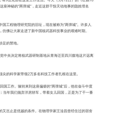
这座神秘的“两弹城”，走近这群干惊天动地事的隐姓埋名
中国工程物理研究院的旧址，现在被称为“两弹城”。许多人
，仿佛让大家走进了新中国核武器科技事业的艰难时期。
涉足的禁地。
年，党中央决定将核武器研制基地从青海迁至四川腹地这片远离
顶尖的科学家带领2万多名科技工作者扎根在这里。
情回国工作。辗转来到这座偏僻的“两弹城”后，他在奋斗中度
到：当年我们抛弃洋房轿车，带着女儿回国，正是为了干一番
的又岂止是优越的条件。在物理学家王淦昌曾经住过的宿舍