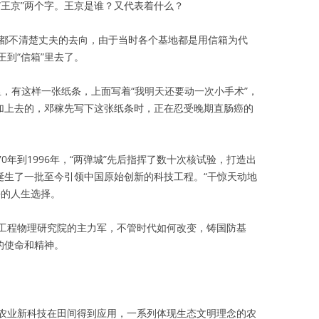
“王京”两个字。王京是谁？又代表着什么？
子都不清楚丈夫的去向，由于当时各个基地都是用信箱为代
到“信箱”里去了。
居里，有这样一张纸条，上面写着“我明天还要动一次小手术”，
是加上去的，邓稼先写下这张纸条时，正在忍受晚期直肠癌的
70年到1996年，“两弹城”先后指挥了数十次核试验，打造出
诞生了一批至今引领中国原始创新的科技工程。“干惊天动地
悔的人生选择。
工程物理研究院的主力军，不管时代如何改变，铸国防基
的使命和精神。
农业新科技在田间得到应用，一系列体现生态文明理念的农