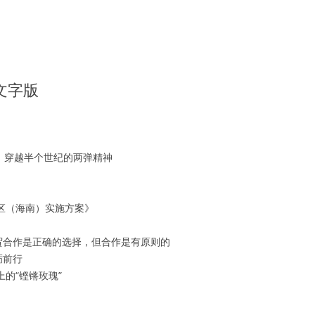
播文字版
”：穿越半个世纪的两弹精神
区（海南）实施方案》
贸合作是正确的选择，但合作是有原则的
砺前行
的“铿锵玫瑰”