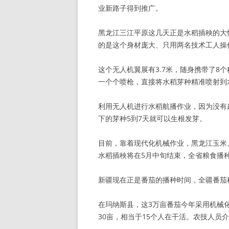
业新路子得到推广。
黑龙江三江平原这几天正是水稻插秧的大
的是这个身材庞大、只用两名技术工人操作
这个无人机翼展有3.7米，随身携带了8
一个个喷枪，直接将水稻芽种精准喷射到水
利用无人机进行水稻航播作业，因为没有
下的芽种5到7天就可以生根发芽。
目前，靠着现代化机械作业，黑龙江玉米
水稻插秧将在5月中旬结束，全省粮食播
新疆现在正是番茄的播种时间，全疆番茄
在玛纳斯县，这3万亩番茄今年采用机械
30亩，相当于15个人在干活。农技人员