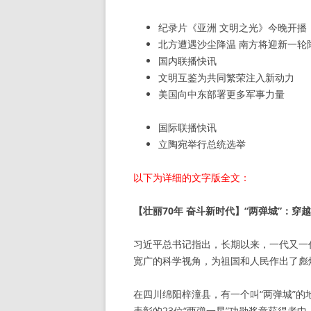
纪录片《亚洲 文明之光》今晚开播
北方遭遇沙尘降温 南方将迎新一轮
国内联播快讯
文明互鉴为共同繁荣注入新动力
美国向中东部署更多军事力量
国际联播快讯
立陶宛举行总统选举
以下为详细的文字版全文：
【壮丽70年 奋斗新时代】“两弹城”：穿
习近平总书记指出，长期以来，一代又一
宽广的科学视角，为祖国和人民作出了彪
在四川绵阳梓潼县，有一个叫“两弹城”
表彰的23位“两弹一星”功勋奖章获得者中