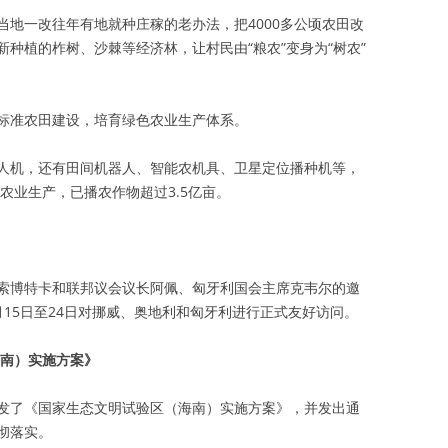
当地一改往年有地就种庄稼的老办法，把4000多公顷农田改
种植的柞树、沙棘等经济林，让村民由“粮农”变身为“树农”
标准农田建设，培育绿色农业生产体系。
人机，还有田间机器人、智能农机具、卫星定位播种机等，
农业生产，已播农作物超过3.5亿亩。
索博特卡和联邦议会议长阿佩、匈牙利国会主席克韦尔的邀
15日至24日对挪威、奥地利和匈牙利进行正式友好访问。
海南）实施方案》
发了《国家生态文明试验区（海南）实施方案》，并发出通
彻落实。