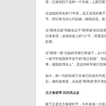
里，记者找到了这样一个木箱，上面写着
在这隐姓埋名的17年里，连王淦昌的妻
号，所以每当别人问起她，她就会说，老王
在“两弹元勋”邓稼先位于“两弹城”的旧
记者发现，这张纸条上的“小”字，明显
折磨。
在“两弹一星”功勋科学家们带领下，从19
一批守护祖国和平安宁的“国之利器”，也
事，做隐姓埋名人”，是这些科学家们无
如今，新一代的科研工作者已经成为中国
石，做民族脊梁，永远是“两弹城”里不变
北方春耕季 田间亮点多
眼下正是北方春耕时节，今年各地一大批