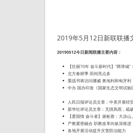
2019年5月12日新联联
20190512今日新闻联播主要内容：
【壮丽70年 奋斗新时代】“两弹城
北方春耕季 田间亮点多
栗战书将访问挪威 奥地利和匈牙利
中办 国办印发《国家生态文明试验
人民日报评论员文章：中美开展经
新华社评论员文章：无惧风雨，砥
【爱国情 奋斗者】谢彬蓉：大凉山上
产教紧密融合 职教改革向纵深推进
各地开展活动提升灾害防治能力