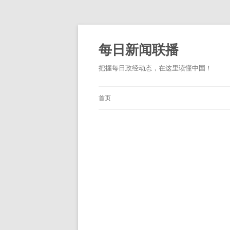
跳
至
正
每日新闻联播
文
把握每日政经动态，在这里读懂中国！
首页