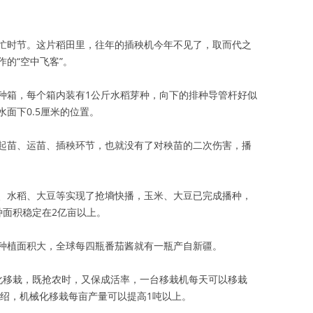
忙时节。这片稻田里，往年的插秧机今年不见了，取而代之
的“空中飞客”。
个种箱，每个箱内装有1公斤水稻芽种，向下的排种导管杆好似
面下0.5厘米的位置。
起苗、运苗、插秧环节，也就没有了对秧苗的二次伤害，播
、水稻、大豆等实现了抢墒快播，玉米、大豆已完成播种，
种面积稳定在2亿亩以上。
种植面积大，全球每四瓶番茄酱就有一瓶产自新疆。
化移栽，既抢农时，又保成活率，一台移栽机每天可以移栽
介绍，机械化移栽每亩产量可以提高1吨以上。