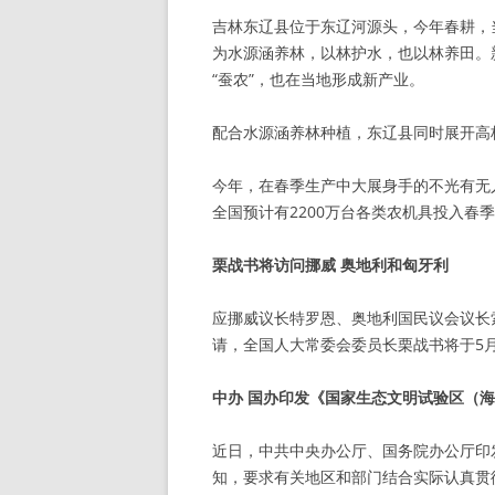
吉林东辽县位于东辽河源头，今年春耕，
为水源涵养林，以林护水，也以林养田。新
“蚕农”，也在当地形成新产业。
配合水源涵养林种植，东辽县同时展开高
今年，在春季生产中大展身手的不光有无
全国预计有2200万台各类农机具投入春季
栗战书将访问挪威 奥地利和匈牙利
应挪威议长特罗恩、奥地利国民议会议长
请，全国人大常委会委员长栗战书将于5月
中办 国办印发《国家生态文明试验区（
近日，中共中央办公厅、国务院办公厅印
知，要求有关地区和部门结合实际认真贯