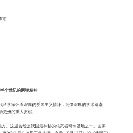
降雨
越半个世纪的两弹精神
代科学家怀着深厚的爱国主义情怀，凭借深厚的学术造诣、
炳史册的重大贡献。
的地方。这里曾经是我国最神秘的核武器研制基地之一。国家
，有9位先后在这里工作生活。今天（5月12日）的《壮丽70