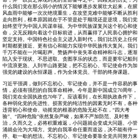
什么我们党在那么弱小的情况下能够逐步发展壮大起来，在腥
风血雨中能够一次次绝境重生，在攻坚克难中能够不断从胜利
走向胜利，根本原因就在于不管是处于顺境还是逆境，我们党
始终坚守为中国人民谋幸福、为中华民族谋复兴这个初心和使
命，义无反顾向着这个目标前进，从而赢得了人民衷心拥护和
坚定支持。中国特色社会主义进入新时代，我们比历史上任何
时期都更接近、更有信心和能力实现中华民族伟大复兴。我们
千万不能在一片喝彩声、赞扬声中丧失革命精神和斗志，逐渐
陷入安于现状、不思进取、贪图享乐的状态，而是要牢记船到
中流浪更急、人到半山路更陡，把不忘初心、牢记使命作为加
强党的建设的永恒课题，作为全体党员、干部的终身课题。
习近平强调，做到不忘初心、牢记使命，并不是一件容易的事
情，必须有强烈的自我革命精神。今年是新中国成立70周年，
我们党在全国执政也70年了。应该看到，在长期执政条件下，
各种弱化党的先进性、损害党的纯洁性的因素无时不有，各种
违背初心和使命、动摇党的根基的危险无处不在，“四大考
验”、“四种危险”依然复杂严峻，如果不严加防范、及时整
治，久而久之，必将积重难返，小问题就会变成大问题、小管
涌就会沦为大塌方。党的自我革命任重而道远，决不能有停一
停、歇一歇的想法。不忘初心、牢记使命要靠全党共同努力来