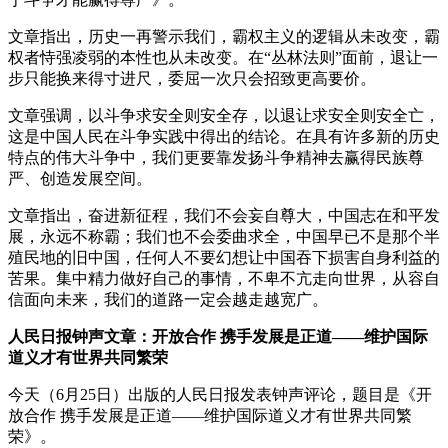
文章指出，历史一再警示我们，霸权主义的逻辑从未改变，霸
权者恃强凌弱的本性也从未改变。在“丛林法则”面前，退让一
步只能换来得寸进尺，委屈一次只会招致更高要价。
文章强调，以斗争求安全则安全存，以退让求安全则安全亡，
这是中国人民在斗争实践中得出的结论。在具有许多新的历史
特点的伟大斗争中，我们更要靠发扬斗争精神去赢得民族尊
严、创造发展空间。
文章指出，奋进新征程，我们不会妄自尊大，中国志在和平发
展，永远不称霸；我们也不会委曲求全，中国早已不是那个半
殖民地的旧中国，任何人不要幻想让中国吞下损害自身利益的
苦果。集中精力做好自己的事情，不卑不亢走向世界，从容自
信面向未来，我们的道路一定会越走越宽广。
人民日报钟声文章：开放合作 携手发展是正道——维护国际
道义才有世界共同繁荣
今天（6月25日）出版的人民日报发表钟声评论，题目是《开
放合作 携手发展是正道——维护国际道义才有世界共同繁
荣》。