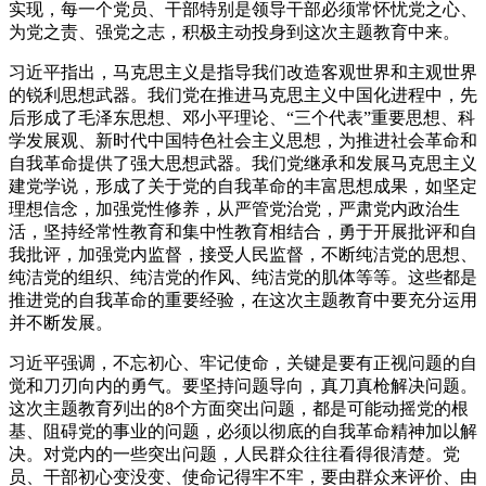
实现，每一个党员、干部特别是领导干部必须常怀忧党之心、
为党之责、强党之志，积极主动投身到这次主题教育中来。
习近平指出，马克思主义是指导我们改造客观世界和主观世界
的锐利思想武器。我们党在推进马克思主义中国化进程中，先
后形成了毛泽东思想、邓小平理论、“三个代表”重要思想、科
学发展观、新时代中国特色社会主义思想，为推进社会革命和
自我革命提供了强大思想武器。我们党继承和发展马克思主义
建党学说，形成了关于党的自我革命的丰富思想成果，如坚定
理想信念，加强党性修养，从严管党治党，严肃党内政治生
活，坚持经常性教育和集中性教育相结合，勇于开展批评和自
我批评，加强党内监督，接受人民监督，不断纯洁党的思想、
纯洁党的组织、纯洁党的作风、纯洁党的肌体等等。这些都是
推进党的自我革命的重要经验，在这次主题教育中要充分运用
并不断发展。
习近平强调，不忘初心、牢记使命，关键是要有正视问题的自
觉和刀刃向内的勇气。要坚持问题导向，真刀真枪解决问题。
这次主题教育列出的8个方面突出问题，都是可能动摇党的根
基、阻碍党的事业的问题，必须以彻底的自我革命精神加以解
决。对党内的一些突出问题，人民群众往往看得很清楚。党
员、干部初心变没变、使命记得牢不牢，要由群众来评价、由