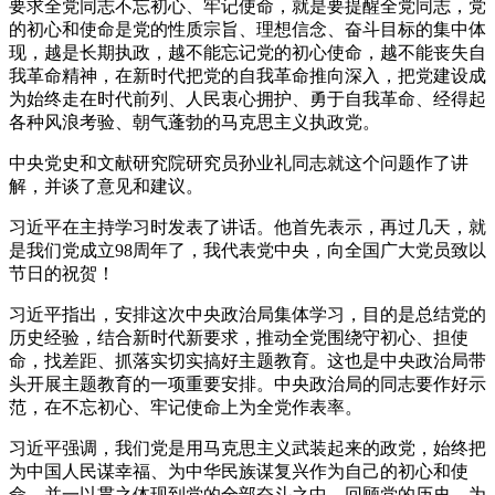
要求全党同志不忘初心、牢记使命，就是要提醒全党同志，党
的初心和使命是党的性质宗旨、理想信念、奋斗目标的集中体
现，越是长期执政，越不能忘记党的初心使命，越不能丧失自
我革命精神，在新时代把党的自我革命推向深入，把党建设成
为始终走在时代前列、人民衷心拥护、勇于自我革命、经得起
各种风浪考验、朝气蓬勃的马克思主义执政党。
中央党史和文献研究院研究员孙业礼同志就这个问题作了讲
解，并谈了意见和建议。
习近平在主持学习时发表了讲话。他首先表示，再过几天，就
是我们党成立98周年了，我代表党中央，向全国广大党员致以
节日的祝贺！
习近平指出，安排这次中央政治局集体学习，目的是总结党的
历史经验，结合新时代新要求，推动全党围绕守初心、担使
命，找差距、抓落实切实搞好主题教育。这也是中央政治局带
头开展主题教育的一项重要安排。中央政治局的同志要作好示
范，在不忘初心、牢记使命上为全党作表率。
习近平强调，我们党是用马克思主义武装起来的政党，始终把
为中国人民谋幸福、为中华民族谋复兴作为自己的初心和使
命，并一以贯之体现到党的全部奋斗之中。回顾党的历史，为