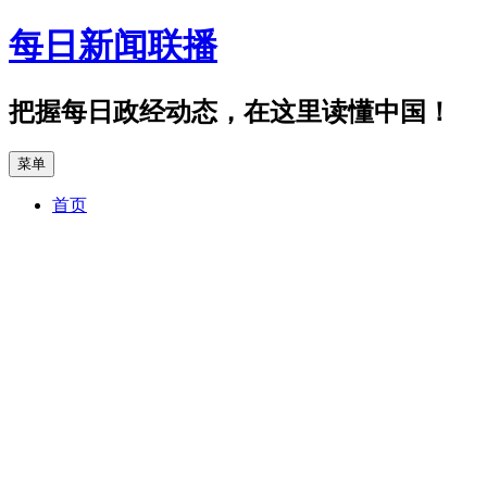
跳
每日新闻联播
至
正
文
把握每日政经动态，在这里读懂中国！
菜单
首页