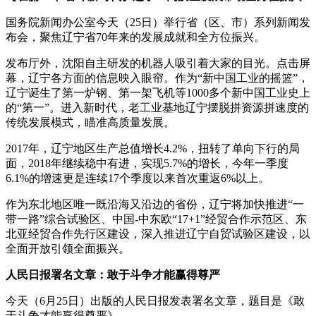
国务院新闻办公室今天（25日）举行省（区、市）系列新闻发
布会，聚焦辽宁省70年来的发展成就和全方位振兴。
发布厅外，沈阳自主研发的机器人吸引着大家的目光。点击屏
幕，辽宁各方面的信息映入眼帘。作为“新中国工业的摇篮”，
辽宁诞生了第一炉钢、第一架飞机等1000多个新中国工业史上
的“第一”。进入新时代，老工业基地辽宁摆脱拼资源拼速度的
传统发展模式，瞄准高质量发展。
2017年，辽宁地区生产总值增长4.2%，扭转了单向下行的局
面，2018年继续稳中有进，实现5.7%的增长，今年一季度
6.1%的增速更是连续17个季度以来首次重返6%以上。
作为东北地区唯一既沿海又沿边的省份，辽宁将加快推进“一
带一路”综合试验区、中国-中东欧“17+1”经贸合作示范区、东
北亚经贸合作先行区建设，深入推进辽宁自贸试验区建设，以
全面开放引领全面振兴。
人民日报署名文章：敢于斗争才能赢得尊严
今天（6月25日）出版的人民日报发表署名文章，题目是《敢
于斗争才能赢得尊严》。