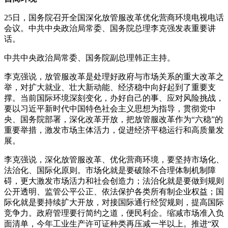
25日，国务院召开全国深化放管服改革优化营商环境电视电话
会议。中共中央政治局常委、国务院总理李克强发表重要讲
话。
中共中央政治局常委、国务院副总理韩正主持。
李克强说，放管服改革是处理好政府与市场关系的重大改革之
举，对扩大就业、壮大新动能、经济稳中向好起到了重要支
撑。当前国际环境深刻变化，办好自己的事、应对风险挑战，
要以习近平新时代中国特色社会主义思想为指导，贯彻党中
央、国务院部署，深化改革开放，把放管服改革作为“六稳”的
重要举措，激发市场主体活力，促进经济平稳运行和高质量发
展。
李克强说，深化放管服改革、优化营商环境，要坚持市场化、
法治化、国际化原则。市场化就是要破除不合理体制机制障
碍，更大激发市场活力和社会创造力；法治化就是要做到规则
公开透明、监管公平公正、依法保护各类所有制企业权益；国
际化就是要持续扩大开放，对接国际通行经贸规则，提高国际
竞争力。政府管理要行简约之道，便民利企。缩减市场准入负
面清单，今年工业生产许可证种类再压减一半以上。推进“双