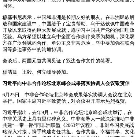
同体。
穆塞韦尼表示，中国和非洲是长期友好的朋友。在非洲民族解
放和国家建设中，中国给予了宝贵帮助。乌干达钦佩中国改革
开放以来取得的巨大发展成就，愿学习中国共产党的治国理政
经验。乌方希望以建立乌中全面合作伙伴关系为契机，深化双
方在广泛领域的合作。单边主义非常危险，乌中要加强在联合
国等多边事务中的沟通协调。
会谈后，两国元首共同见证了双边合作文件的签署。
杨洁篪、王毅、何立峰等参加。
习近平向中非合作论坛北京峰会成果落实协调人会议致贺信
6月25日，中非合作论坛北京峰会成果落实协调人会议在北京
举行。国家主席习近平致贺信，对会议召开表示热烈祝贺。
习近平指出，去年9月，中非合作论坛北京峰会成功举行，在
中非关系史上具有里程碑意义。中非领导人一致决定推动中非
共建“一带一路”同非洲联盟《2063年议程》、非洲各国发展战
略深入对接，携手构建责任共担、合作共赢、幸福共享、文化