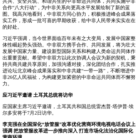
共兴、安全共筑、和谐共生的中非命运共同体，共同实施中非
合作“八大行动”，为中非关系向更高水平发展绘制了新的蓝
图。我高兴地看到，中非双方同心协力，积极推进峰会成果落
实工作，形成一批可喜的早期收获，给中非人民带来实实在在
的好处。
习近平强调，当今世界面临百年未有之大变局，发展中国家整
体性崛起势头强劲。中非双方携手合作、共同发展，将为壮大
发展中国家力量、建设新型国际关系和构建人类命运共同体作
出重要贡献。希望中非双方以此次协调人会议为新的契机，秉
持共商共建共享原则，加强沟通对接，深化团结合作，扎实推
进论坛北京峰会成果落实和中非共建“一带一路”，不断增进中
非26亿人民福祉，为构建更加紧密的中非命运共同体而不懈努
力。
应习近平邀请 土耳其总统将访华
应国家主席习近平邀请，土耳其共和国总统雷杰普·塔伊普·埃
尔多安将于7月2日访华。
李克强在全国深化“放管服”改革优化营商环境电视电话会议上
强调 把放管服改革进一步推向深入 打造市场化法治化国际化
营商环境