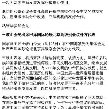
一起为两国关系发展发挥积极推动作用。
桑切斯和哥众议长查孔高度评价中国特色社会主义的成功实
践，愿继续推动哥中政党、立法机构的友好合作。
武维华参加会见。
王岐山会见出席巴库国际论坛北京高级别会议外方代表
国家副主席王岐山今天（6月25日）在中南海紫光阁集体会见
出席巴库国际论坛北京高级别会议的外方代表。
王岐山表示，看清来路才能理解现实、认清方向。世界许多民
族和国家都经历过苦难辉煌，不同文明在相互交流、继承发展
中共同构成人类文明。有5000年文明的中华民族的梦想，就是
实现伟大复兴，重现历史辉煌。中国发展与世界发展紧密相
连，当前世界所面临的问题与全球化过程中发展不平衡有关。
我们立足于做好自己的事，解决好发展不平衡不充分的问题，
推动经济高质量发展，以自身发展造福世界。
弗赖贝加等外方代表表示，中国建国70年来取得了巨大成就，
在国际事务中发挥了积极作用，“一带一路”等倡议影响深远。
愿与中国共同坚定支持多边主义，为世界和平繁荣作出贡献。