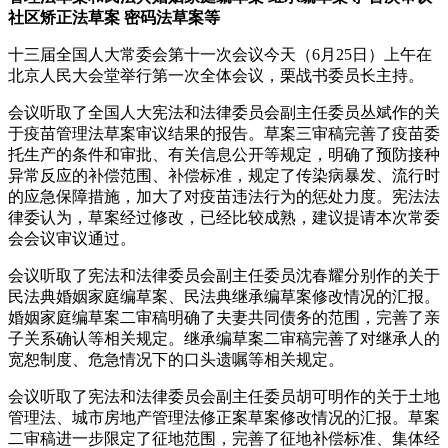
社区矫正法草案 密码法草案等
十三届全国人大常委会第十一次会议今天（6月25日）上午在
北京人民大会堂举行第一次全体会议，栗战书委员长主持。
会议听取了全国人大宪法和法律委员会副主任委员丛斌作的关
于疫苗管理法草案审议结果的报告。草案三审稿完善了疫苗委
托生产的条件和审批、有关信息公开等规定，明确了预防接种
异常反应的补偿范围、补偿标准，规定了传染病暴发、流行时
的应急保障措施，加大了对疫苗违法行为的惩处力度。宪法法
律委认为，草案经过修改，已经比较成熟，建议提请本次常委
会会议审议通过。
会议听取了宪法和法律委员会副主任委员沈春耀分别作的关于
民法典婚姻家庭编草案、民法典继承编草案修改情况的汇报。
婚姻家庭编草案二审稿明确了夫妻共同债务的范围，完善了亲
子关系确认等相关规定。继承编草案二审稿完善了对继承人的
宽恕制度、危急情况下的口头遗嘱等相关规定。
会议听取了宪法和法律委员会副主任委员胡可明作的关于土地
管理法、城市房地产管理法修正案草案修改情况的汇报。草案
二审稿进一步限定了征地范围，完善了征地补偿标准、集体经