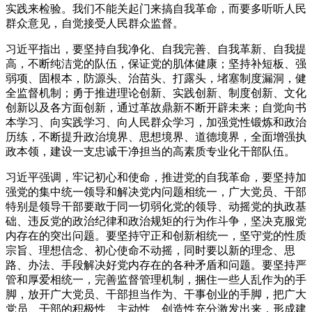
实践来检验。我们不能关起门来搞自我革命，而要多听听人民
群众意见，自觉接受人民群众监督。
习近平指出，要坚持自我净化、自我完善、自我革新、自我提
高，不断纯洁党的队伍，保证党的肌体健康；坚持补短板、强
弱项、固根本，防源头、治苗头、打露头，堵塞制度漏洞，健
全监督机制；勇于推进理论创新、实践创新、制度创新、文化
创新以及各方面创新，通过革故鼎新不断开辟未来；自觉向书
本学习、向实践学习、向人民群众学习，加强党性锻炼和政治
历练，不断提升政治境界、思想境界、道德境界，全面增强执
政本领，建设一支忠诚干净担当的高素质专业化干部队伍。
习近平强调，牢记初心和使命，推进党的自我革命，要坚持加
强党的集中统一领导和解决党内问题相统一，广大党员、干部
特别是领导干部要敢于同一切弱化党的领导、动摇党的执政基
础、违反党的政治纪律和政治规矩的行为作斗争，坚决克服党
内存在的突出问题。要坚持守正和创新相统一，坚守党的性质
宗旨、理想信念、初心使命不动摇，同时要以新的理念、思
路、办法、手段解决好党内存在的各种矛盾和问题。要坚持严
管和厚爱相统一，完善监督管理机制，捆住一些人乱作为的手
脚，放开广大党员、干部担当作为、干事创业的手脚，把广大
党员、干部的积极性、主动性、创造性充分激发出来，形成建