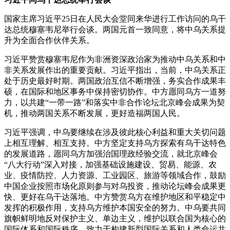
国家主席习近平25日在人民大会堂同来华进行工作访问的乌干
达总统穆塞韦尼举行会谈。两国元首一致同意，将中乌关系提
升为全面合作伙伴关系。
习近平赞赏穆塞韦尼作为非洲资深政治家为推动中乌关系和中
非关系发展作出的重要贡献。习近平指出，当前，中乌关系正
处于历史最好时期。两国政治互信不断增强，务实合作成果丰
硕，在国际和地区事务中保持密切协作。中方愿同乌方一道努
力，以共建“一带一路”和落实中非合作论坛北京峰会成果为契
机，推动两国关系不断发展，更好造福两国人民。
习近平强调，中乌要继续在涉及彼此核心利益和重大关切问题
上相互理解、相互支持。中方坚定支持乌方探索有乌干达特色
的发展道路，愿同乌方加强治国理政经验交流，就北京峰会
“八大行动”深入对接，加强基础设施建设、贸易、能源、农
业、疫情防控、人力资源、工业园区、旅游等领域合作，鼓励
中国企业按照市场化原则参与对乌投资，推动论坛峰会成果更
快、更好在乌干达落地。中方赞赏乌方在维护地区和平稳定中
发挥的积极作用，支持乌方维护本国安全的努力。中乌要共同
旗帜鲜明地反对保护主义、单边主义，维护以联合国为核心的
国际体系和国际秩序，致力于构建新型国际关系和人类命运共