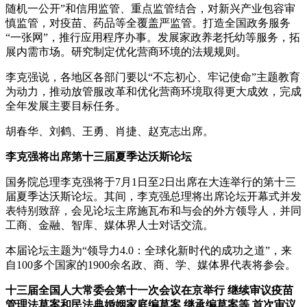
随机一公开”和信用监管、重点监管结合，对新兴产业包容审
慎监管，对疫苗、药品等全覆盖严监管。打造全国政务服务
“一张网”，推行应用程序办事。发展家政养老托幼等服务，拓
展内需市场。研究制定优化营商环境的法规规则。
李克强说，各地区各部门要以“不忘初心、牢记使命”主题教育
为动力，推动放管服改革和优化营商环境取得更大成效，完成
全年发展主要目标任务。
胡春华、刘鹤、王勇、肖捷、赵克志出席。
李克强将出席第十三届夏季达沃斯论坛
国务院总理李克强将于7月1日至2日出席在大连举行的第十三
届夏季达沃斯论坛。其间，李克强总理将出席论坛开幕式并发
表特别致辞，会见论坛主席施瓦布和与会的外方领导人，并同
工商、金融、智库、媒体界人士对话交流。
本届论坛主题为“领导力4.0：全球化新时代的成功之道”，来
自100多个国家的1900余名政、商、学、媒体界代表将参会。
十三届全国人大常委会第十一次会议在京举行 继续审议疫苗
管理法草案和民法典婚姻家庭编草案 继承编草案等 首次审议