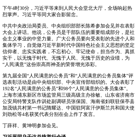
下午4时30分，习近平等来到人民大会堂北大厅，全场响起热
烈掌声。习近平等同大家合影留念。
中共中央政治局委员、中央组织部部长陈希参加会见并在表彰
大会上讲话。他说，公务员是干部队伍的重要组成部分，是社
会主义事业的中坚力量。广大公务员要向受表彰的先进个人和
集体学习，自觉做习近平新时代中国特色社会主义思想的坚定
信仰者、忠实实践者，不忘初心、牢记使命，担当作为、真抓
实干，以无愧于时代、无愧于人民、无愧于历史的业绩，为
“人民满意”这份崇高而神圣的荣誉增光添彩。
第九届全国“人民满意的公务员”和“人民满意的公务员集体”评
选表彰活动是由中央组织部、中央宣传部组织的。大会表彰了
192名“人民满意的公务员”和98个“人民满意的公务员集体”。
上海市浦东新区市场监管局三级高级主办徐敏、山东省济南市
公安局特警支队作训处副调研员张保国、海南省妇联驻保亭县
加茂镇共村第一书记隋耀达、中国驻阿富汗伊斯兰共和国大使
刘劲松等4名获奖代表分别在会上作了发言。
丁薛祥、黄坤明参加会见。
习近平同乌干达总统举行会谈