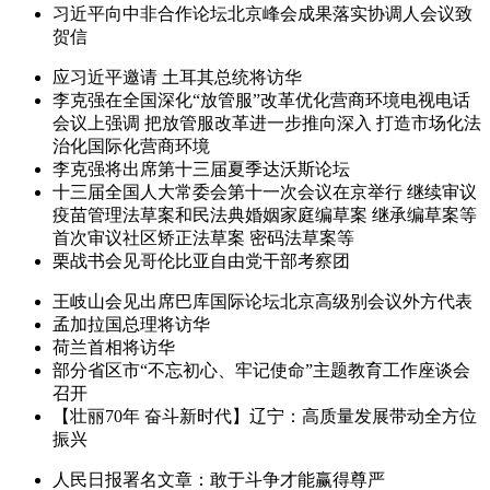
习近平向中非合作论坛北京峰会成果落实协调人会议致
贺信
应习近平邀请 土耳其总统将访华
李克强在全国深化“放管服”改革优化营商环境电视电话
会议上强调 把放管服改革进一步推向深入 打造市场化法
治化国际化营商环境
李克强将出席第十三届夏季达沃斯论坛
十三届全国人大常委会第十一次会议在京举行 继续审议
疫苗管理法草案和民法典婚姻家庭编草案 继承编草案等
首次审议社区矫正法草案 密码法草案等
栗战书会见哥伦比亚自由党干部考察团
王岐山会见出席巴库国际论坛北京高级别会议外方代表
孟加拉国总理将访华
荷兰首相将访华
部分省区市“不忘初心、牢记使命”主题教育工作座谈会
召开
【壮丽70年 奋斗新时代】辽宁：高质量发展带动全方位
振兴
人民日报署名文章：敢于斗争才能赢得尊严