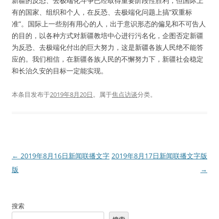
新疆的反恐、去极端化斗争已经取得重要阶段性胜利，但国际上
有的国家、组织和个人，在反恐、去极端化问题上搞“双重标
准”。国际上一些别有用心的人，出于意识形态的偏见和不可告人
的目的，以各种方式对新疆教培中心进行污名化，企图否定新疆
为反恐、去极端化付出的巨大努力，这是新疆各族人民绝不能答
应的。我们相信，在新疆各族人民的不懈努力下，新疆社会稳定
和长治久安的目标一定能实现。
本条目发布于
2019年8月20日
。属于
焦点访谈
分类。
文
←
2019年8月16日新闻联播文字
2019年8月17日新闻联播文字版
章
版
→
导
航
搜索