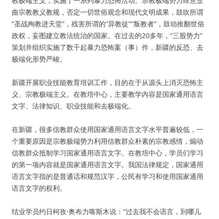
教极端主义，实施了一系列暴力恐怖活动。宗教极端势力肆意歪
曲宗教教义教规，否定一切世俗观念和现代文明成果，鼓吹所谓
“圣战殉教进天堂”，残害所谓的“异教徒”“叛教者”，鼓动推翻世俗
政权，妄图建立教法统治的国家。在过去的20多年，“三股势力”
策划并组织实施了数千起暴力恐怖案（事）件，新疆的反恐、去
极端化形势严峻。
新疆开展职业技能教育培训工作，目的在于从源头上消灭恐怖主
义、宗教极端主义。在教培中心，主要教学内容是国家通用语言
文字、法律知识、职业技能和去极端化。
在新疆，很多信教群众使用国家通用语言文字水平普遍较低，一
个重要原因是宗教极端势力利用信教群众朴素的宗教感情，煽动
信教群众抵制学习国家通用语言文字。在教培中心，学员们学习
的第一项内容就是国家通用语言文字。我国法律规定，国家通用
语言文字指的是普通话和规范汉字，公民有学习和使用国家通用
语言文字的权利。
结业学员约日柯孜·奥布力喀斯木说：“过去我不会语言，到哪儿