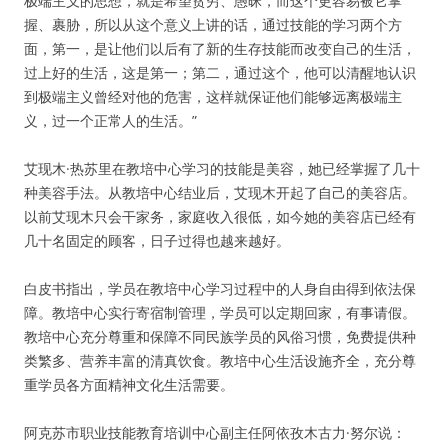
极端主义的思想，就是希望贫穷、愚昧，而这个更容易被它掌
握、裹胁，所以从这个意义上讲的话，通过技能的学习两个方
面，第一，是让他们以后有了新的生存技能而改变自己的生活，
过上好的生活，这是第一；第二，通过这个，他可以清醒地认识
到极端主义曾经对他的危害，这样就保证他们能够远离极端主
义，过一个正常人的生活。”
艾现木·热苏里在教培中心学习的技能是美容，她已经掌握了几十
种美容手法。从教培中心结业后，艾现木开起了自己的美容店。
以前艾现木只会干家务，家庭收入很低，如今她的美容店已经有
几十名固定的顾客，日子过得也越来越好。
白皮书指出，学员在教培中心学习过程中的人身自由得到依法保
障。教培中心实行寄宿制管理，学员可以定期回家，有事请假。
教培中心充分尊重和保障不同民族学员的风俗习惯，免费提供种
类繁多、营养丰富的清真饮食。教培中心生活设施齐全，充分尊
重学员各方面精神文化生活需要。
阿克苏市职业技能教育培训中心副主任阿依孜木古力·努尔说：