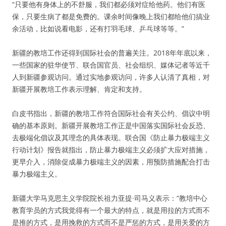
“只要他有身体上的不舒服，我们都必须对症给他药。他们有医
保，只要生病了都是免费的。课余时间像晚上我们都给他们搞业
余活动，比如说看电影，还有打羽毛球、乒乓球等等。”
新疆的教培工作还得到国际社会的普遍关注。2018年年底以来，
一些国家的驻华使节、联合国官员、社会组织、媒体记者等近千
人到新疆参观访问。通过实地参观访问，许多人认清了真相，对
新疆开展教培工作表示理解、肯定和支持。
白皮书指出，新疆的教培工作符合国际社会有关公约、倡议中明
确的基本原则。新疆开展教培工作正是中国落实国际社会反恐、
去极端化倡议及其理念的具体表现。联合国《防止暴力极端主义
行动计划》报告就指出，防止暴力极端主义必须扩大应对措施，
更早介入，消除促成暴力极端主义的因素，用预防措施配合打击
暴力极端主义。
新疆大学马克思主义学院院长祖力亚提·司马义表示：“教培中心
教育学员的方式我觉得有一个最大的特点，就是用拉的方式而不
是推的方式，是用挽救的方式而不是严惩的方式，是用关爱的方