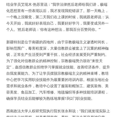
结业学员艾现木·热苏里说：“我学法律然后老师给我们讲，极端
化思想里有一些表现以后，我才发现我犯错误了。那一天晚上，
一个晚上没睡觉，第二天我们在上课的时候，我就跟老师说：‘从
今天开始，我就好好表现自己，我要好好学习，我要变成另外一
个人。’然后老师说：‘你有这种想法，那我百分百赞同你。’”
新疆特别是位于南疆的四地州，由于宗教极端主义渗透时间长，
影响范围广，毒害程度深，大量信教群众被套上了沉重的精神枷
锁，正常生产生活受到严重干扰，社会经济发展受到严重制约。
为了强化对信教群众的精神控制，宗教极端势力鼓吹“来世天
定”，蛊惑信教群众拒绝学习掌握就业技能、改善经济条件、提升
自我发展能力。为了让学员摆脱宗教极端主义的精神束缚，教培
中心把学习实用职业技能作为最重要的培训内容。根据当地社会
需求和就业条件，教培中心设置了服装鞋帽加工、建筑装饰、美
容美发、食品加工、汽车维修、地毯编织等多种技能培训课程，
确保学员结业后能够较为熟练地掌握1到2门职业技能。
西南政法大学人权研究院执行院长张永和说：“我们就发现实际上