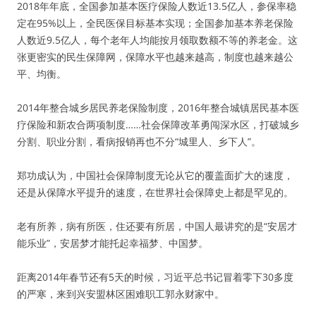
2018年年底，全国参加基本医疗保险人数近13.5亿人，参保率稳
定在95%以上，全民医保目标基本实现；全国参加基本养老保险
人数近9.5亿人，每个老年人均能按月领取数额不等的养老金。这
张更密实的民生保障网，保障水平也越来越高，制度也越来越公
平、均衡。
2014年整合城乡居民养老保险制度，2016年整合城镇居民基本医
疗保险和新农合两项制度……社会保障改革勇闯深水区，打破城乡
分割、职业分割，看病报销再也不分“城里人、乡下人”。
郑功成认为，中国社会保障制度无论从它的覆盖面扩大的速度，
还是从保障水平提升的速度，在世界社会保障史上都是罕见的。
老有所养，病有所医，住还要有所居，中国人最讲究的是“安居才
能乐业”，安居梦才能托起幸福梦、中国梦。
距离2014年春节还有5天的时候，习近平总书记冒着零下30多度
的严寒，来到兴安盟林区困难职工郭永财家中。