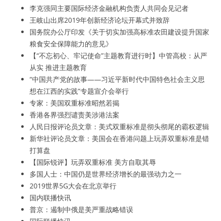
李克强同主要国际经济金融机构负责人共同会见记者
王岐山出席2019年创新经济论坛开幕式并致辞
国务院办公厅印发《关于切实加强高标准农田建设提升国家
粮食安全保障能力的意见》
【“不忘初心、牢记使命”主题教育进行时】中管高校：从严
从实 推进主题教育
“中国共产党的故事——习近平新时代中国特色社会主义思
想在江西的实践”专题宣介会举行
专家：美国双重标准昭然若揭
香港各界强烈谴责美涉港法案
人民日报评论员文章：美式双重标准是彻头彻尾的霸权逻辑
新华社评论员文章：美国会在香港问题上玩弄双重标准是错
打算盘
【国际锐评】玩弄双重标准 美方自取其辱
多国人士：中国仍是世界经济增长的最强动力之一
2019世界5G大会在北京举行
国内联播快讯
普京：遏制中俄是美严重战略错误