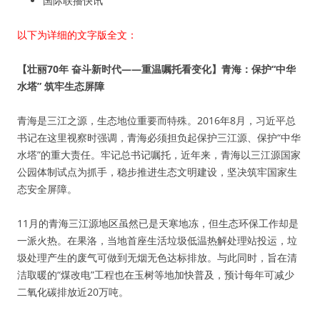
国际联播快讯
以下为详细的文字版全文：
【壮丽70年 奋斗新时代——重温嘱托看变化】青海：保护“中华
水塔” 筑牢生态屏障
青海是三江之源，生态地位重要而特殊。2016年8月，习近平总
书记在这里视察时强调，青海必须担负起保护三江源、保护“中华
水塔”的重大责任。牢记总书记嘱托，近年来，青海以三江源国家
公园体制试点为抓手，稳步推进生态文明建设，坚决筑牢国家生
态安全屏障。
11月的青海三江源地区虽然已是天寒地冻，但生态环保工作却是
一派火热。在果洛，当地首座生活垃圾低温热解处理站投运，垃
圾处理产生的废气可做到无烟无色达标排放。与此同时，旨在清
洁取暖的“煤改电”工程也在玉树等地加快普及，预计每年可减少
二氧化碳排放近20万吨。