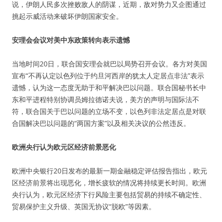
说，伊朗人民多次挫败敌人的阴谋，近期，敌对势力又企图通过
挑起示威活动来破坏伊朗国家安全。
安理会会议对美中东政策转向表示遗憾
当地时间20日，联合国安理会就巴以局势召开会议。各方对美国
宣布“不再认定以色列位于约旦河西岸的犹太人定居点非法”表示
遗憾，认为这一态度无助于和平解决巴以问题。联合国秘书长中
东和平进程特别协调员姆拉德诺夫说，美方的声明与国际法不
符，联合国关于巴以问题的立场不变，以色列非法定居点是对联
合国解决巴以问题的“两国方案”以及相关决议的公然违反。
欧洲央行认为欧元区经济前景恶化
欧洲中央银行20日发布的最新一期金融稳定评估报告指出，欧元
区经济前景将出现恶化，增长疲软的情况将持续更长时间。欧洲
央行认为，欧元区经济下行风险主要包括贸易的持续不确定性、
贸易保护主义升级、英国无协议“脱欧”等因素。