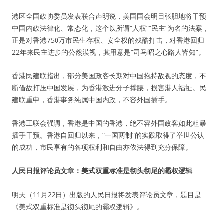
港区全国政协委员发表联合声明说，美国国会明目张胆地将干预
中国内政法律化、常态化，这个以所谓“人权”“民主”为名的法案，
正是对香港750万市民生存权、安全权的残酷打击，对香港回归
22年来民主进步的公然漠视，其用意是“司马昭之心路人皆知”。
香港民建联指出，部分美国政客长期对中国抱持敌视的态度，不
断借故打压中国发展，为香港激进分子撑腰，损害港人福祉。民
建联重申，香港事务纯属中国内政，不容外国插手。
香港工联会强调，香港是中国的香港，绝不容外国政客如此粗暴
插手干预。香港自回归以来，“一国两制”的实践取得了举世公认
的成功，市民享有的各项权利和自由亦依法得到充分保障。
人民日报评论员文章：美式双重标准是彻头彻尾的霸权逻辑
明天（11月22日）出版的人民日报将发表评论员文章，题目是
《美式双重标准是彻头彻尾的霸权逻辑》。