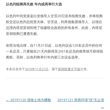
以色列组阁再失败 年内或再举行大选
以色列中间党派蓝白党领导人甘茨20日宣布组阁失败，并将组阁
权交还以色列总统里夫林。甘茨说，利库德集团领导人、以现任
总理内塔尼亚胡拒绝了组建联合政府的所有条件。此前，内塔尼
亚胡组阁已遭遇失败。
依照当地法律，自11月21日起，以色列议会120名议员中的任何
一名议员，只要能在21天内获得至少61名议员的推荐就可获得组
阁权。否则，以色列将举行年内第三次议会选举。
本条目发布于
2019年11月21日
。属于
新闻联播文字版
分类。
文
←
20191120 强推土地为哪般
20191121 营商环境“优”无止境
章
→