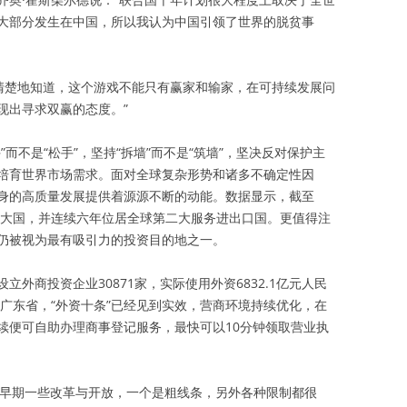
大部分发生在中国，所以我认为中国引领了世界的脱贫事
国清楚地知道，这个游戏不能只有赢家和输家，在可持续发展问
现出寻求双赢的态度。”
而不是“松手”，坚持“拆墙”而不是“筑墙”，坚决反对保护主
培育世界市场需求。面对全球复杂形势和诸多不确定性因
身的高质量发展提供着源源不断的动能。数据显示，截至
第一大国，并连续六年位居全球第二大服务进出口国。更值得注
仍被视为最有吸引力的投资目的地之一。
外商投资企业30871家，实际使用外资6832.1亿元人民
的广东省，“外资十条”已经见到实效，营商环境持续优化，在
续便可自助办理商事登记服务，最快可以10分钟领取营业执
国早期一些改革与开放，一个是粗线条，另外各种限制都很