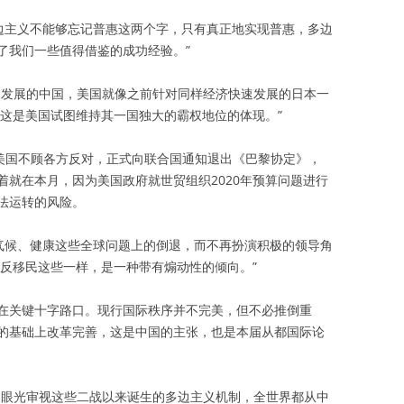
多边主义不能够忘记普惠这两个字，只有真正地实现普惠，多边
了我们一些值得借鉴的成功经验。”
速发展的中国，美国就像之前针对同样经济快速发展的日本一
为这是美国试图维持其一国独大的霸权地位的体现。”
，美国不顾各方反对，正式向联合国通知退出《巴黎协定》，
着就在本月，因为美国政府就世贸组织2020年预算问题进行
法运转的风险。
在气候、健康这些全球问题上的倒退，而不再扮演积极的领导角
、反移民这些一样，是一种带有煽动性的倾向。”
在关键十字路口。现行国际秩序并不完美，但不必推倒重
的基础上改革完善，这是中国的主张，也是本届从都国际论
的眼光审视这些二战以来诞生的多边主义机制，全世界都从中