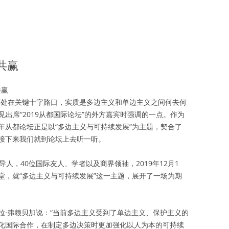
作共赢
共赢
序处在关键十字路口，实质是多边主义和单边主义之间何去何
见出席“2019从都国际论坛”的外方嘉宾时强调的一点。作为
年从都论坛正是以“多边主义与可持续发展”为主题，契合了
接下来我们就到论坛上去听一听。
人，40位国际友人、学者以及商界领袖，2019年12月1
堂，就“多边主义与可持续发展”这一主题，展开了一场为期
拉·弗赖贝加说：“当前多边主义受到了单边主义、保护主义的
化国际合作，在制定多边决策时更加强化以人为本的可持续