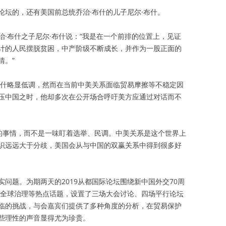
论坛的，还有美国前总统乔治·布什的儿子尼尔·布什。
·布什之子尼尔·布什说：“我是在一个前排的位置上，见证
计的人民摆脱贫困，中产阶级不断成长，并作为一股正面的
情。”
布什略显低调，然而在当前中美关系面临贸易摩擦等不稳定因
压中国之时，他却多次在公开场合呼吁美方应通过对话而不
确的事情，而不是一味盯着选举、民调。中美关系是这个世界上
识远远大于分歧，美国会从与中国的双赢关系中得到很多好
问题。为期两天的2019从都国际论坛围绕新中国外交70周
以及全球治理等热点话题，设置了三场大会讨论、四场平行论坛
临的挑战，与会嘉宾们提供了多种角度的分析，在贸易保护
些理性的声音显得尤为珍贵。