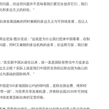
些问题，但这些问题并不意味着我们要完全放弃它们，我们
化和多边主义的好处。”
定自身发展战略的同时兼顾到多边主义与可持续发展，也让人
席达尼洛·图尔克说：“这就是为什么我们想来中国看看，在制
问题，同时又兼顾到多边机构的改革，在这两方面，我们都
：“其实新中国从诞生以来，就一直是国际形势当中力促多边
边主义呢？实际上就是我们中国所支持的以联合国为核心的
法为基础的国际秩序。”
中国是500多项国际公约的缔约国，是联合国会费、维和经
带一路”，与世界共享发展机遇，并将联合国2030年可持续
持续发展贡献自身的宝贵经验。
齐奥·霍斯柴尔德说：“联合国千年计划很大程度上取决于全世