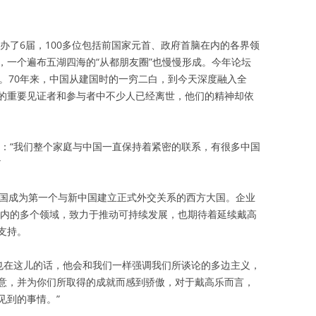
举办了6届，100多位包括前国家元首、政府首脑在内的各界领
，一个遍布五湖四海的“从都朋友圈”也慢慢形成。今年论坛
。70年来，中国从建国时的一穷二白，到今天深度融入全
的重要见证者和参与者中不少人已经离世，他们的精神却依
说：“我们整个家庭与中国一直保持着紧密的联系，有很多中国
”
法国成为第一个与新中国建立正式外交关系的西方大国。企业
在内的多个领域，致力于推动可持续发展，也期待着延续戴高
支持。
军也在这儿的话，他会和我们一样强调我们所谈论的多边主义，
意，并为你们所取得的成就而感到骄傲，对于戴高乐而言，
见到的事情。”