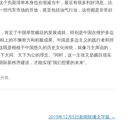
这个负面清单本身也在缩减当中，最近有很多利好消息，比
一些汽车市场的开放，甚至包括油气行业，这些都是非常好
形式，肯定了中国举世瞩目的发展成就，特别是中国在维护多边
展议程上的不懈努力和积极成果。中国是多边主义的践行者和捍
这既是根植于中国悠久的历史文化传统，就像习主席说的，
天下大同、天下为公的理念。”同时，这一主张又是瞩目现实
国际新秩序建设，才能实现“我们想要的未来”。
谈
分类。
2019年12月5日新闻联播文字版
→