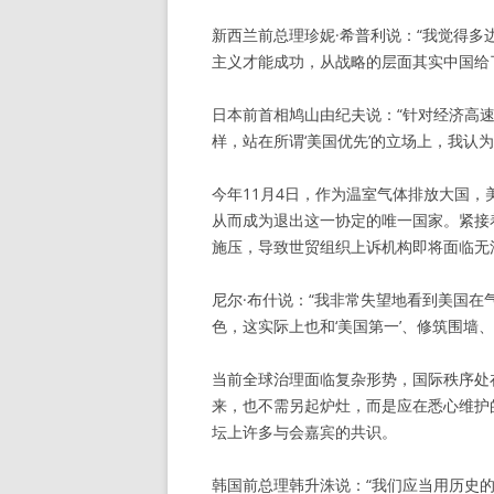
新西兰前总理珍妮·希普利说：“我觉得
主义才能成功，从战略的层面其实中国给
日本前首相鸠山由纪夫说：“针对经济高
样，站在所谓‘美国优先’的立场上，我认
今年11月4日，作为温室气体排放大国
从而成为退出这一协定的唯一国家。紧接
施压，导致世贸组织上诉机构即将面临无
尼尔·布什说：“我非常失望地看到美国
色，这实际上也和‘美国第一’、修筑围墙
当前全球治理面临复杂形势，国际秩序处
来，也不需另起炉灶，而是应在悉心维护
坛上许多与会嘉宾的共识。
韩国前总理韩升洙说：“我们应当用历史