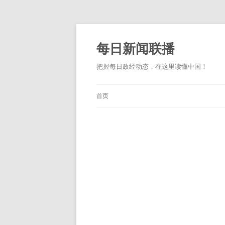
跳
至
正
每日新闻联播
文
把握每日政经动态，在这里读懂中国！
首页