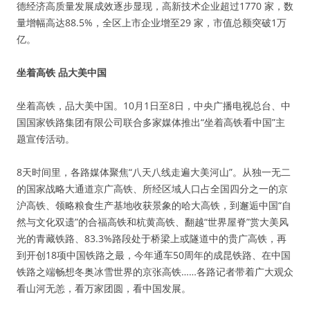
德经济高质量发展成效逐步显现，高新技术企业超过1770 家，数
量增幅高达88.5%，全区上市企业增至29 家，市值总额突破1万
亿。
坐着高铁 品大美中国
坐着高铁，品大美中国。10月1日至8日，中央广播电视总台、中
国国家铁路集团有限公司联合多家媒体推出“坐着高铁看中国”主
题宣传活动。
8天时间里，各路媒体聚焦“八天八线走遍大美河山”。从独一无二
的国家战略大通道京广高铁、所经区域人口占全国四分之一的京
沪高铁、领略粮食生产基地收获景象的哈大高铁，到邂逅中国“自
然与文化双遗”的合福高铁和杭黄高铁、翻越“世界屋脊”赏大美风
光的青藏铁路、83.3%路段处于桥梁上或隧道中的贵广高铁，再
到开创18项中国铁路之最，今年通车50周年的成昆铁路、在中国
铁路之端畅想冬奥冰雪世界的京张高铁……各路记者带着广大观众
看山河无恙，看万家团圆，看中国发展。