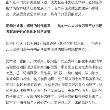
彻习近平同志有关重要论述，大力弘扬伟大抗疫精神，做好统筹
疫情防控和经济社会发展工作，奋力实现决胜全面建成小康社
会、决战脱贫攻坚目标任务，具有十分重要的意义。
新华社通讯：铿锵的时代乐章——党的十八大以来习近平总书记
考察调研过的贫困村脱贫调查
新华社今天（10月9日）播发通讯《铿锵的时代乐章——党的十
八大以来习近平总书记考察调研过的贫困村脱贫调查》。
文章说，党的十八大以来，以习近平同志为核心的党中央把消除
贫困摆在治国理政更加突出的位置，举全党全社会之力集中脱贫
攻坚。总书记顶风雪、冒酷暑、踏泥泞，翻山越岭、跋山涉水，
走遍全国14个集中连片特困地区，先后深入河北阜平县骆驼湾村
等24个贫困村考察调研。在总书记的亲切关怀和悉心指导下，这
些贫困村明确努力方向，鼓足发展劲头，干群齐心协力，贫困的
帽子甩掉了，发展的势头强劲了，乡村振兴的精气神提起来了，
谱写了一曲领袖与人民心连心、复兴路上奔小康的激越赞歌。