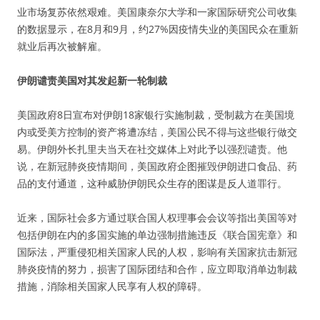
业市场复苏依然艰难。美国康奈尔大学和一家国际研究公司收集
的数据显示，在8月和9月，约27%因疫情失业的美国民众在重新
就业后再次被解雇。
伊朗谴责美国对其发起新一轮制裁
美国政府8日宣布对伊朗18家银行实施制裁，受制裁方在美国境
内或受美方控制的资产将遭冻结，美国公民不得与这些银行做交
易。伊朗外长扎里夫当天在社交媒体上对此予以强烈谴责。他
说，在新冠肺炎疫情期间，美国政府企图摧毁伊朗进口食品、药
品的支付通道，这种威胁伊朗民众生存的图谋是反人道罪行。
近来，国际社会多方通过联合国人权理事会会议等指出美国等对
包括伊朗在内的多国实施的单边强制措施违反《联合国宪章》和
国际法，严重侵犯相关国家人民的人权，影响有关国家抗击新冠
肺炎疫情的努力，损害了国际团结和合作，应立即取消单边制裁
措施，消除相关国家人民享有人权的障碍。