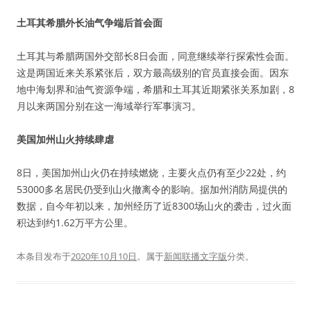
土耳其希腊外长油气争端后首会面
土耳其与希腊两国外交部长8日会面，同意继续举行探索性会面。
这是两国近来关系紧张后，双方最高级别的官员直接会面。因东
地中海划界和油气资源争端，希腊和土耳其近期紧张关系加剧，8
月以来两国分别在这一海域举行军事演习。
美国加州山火持续肆虐
8日，美国加州山火仍在持续燃烧，主要火点仍有至少22处，约
53000多名居民仍受到山火撤离令的影响。据加州消防局提供的
数据，自今年初以来，加州经历了近8300场山火的袭击，过火面
积达到约1.62万平方公里。
本条目发布于
2020年10月10日
。属于
新闻联播文字版
分类。