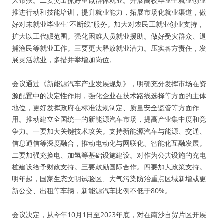
大帮扶。二要突出抓好重点群体就业。开展高校毕业生就业创业
推进行动和技能培训，提升就业能力，拓展市场化就业渠道，做
好对未就业毕业生“不断线”服务。加大对农民工就业创业支持，
扩大以工代赈范围。强化困难人员就业援助。做好受灾群众、退
捕渔民等就业工作。三要更大释放就业潜力。压实各方责任，发
展灵活就业，多措并举增加岗位。
会议通过《新能源汽车产业发展规划》，明确充分发挥市场在资
源配置中的决定性作用，强化企业在技术路线选择等方面的主体
地位，更好发挥政府在标准法规制定、质量安全监管等方面作
用。推动建立全国统一的新能源汽车市场，提高产业集中度和竞
争力。一要加大关键技术攻关。支持新能源汽车与能源、交通、
信息通信等深度融合，推动电动化与网联化、智能化互融发展。
二要加强充换电、加氢等基础设施建设。对作为公共设施的充电
桩建设给予财政支持。三要鼓励国际合作。四要加大政策支持。
明年起，国家生态文明试验区、大气污染防治重点区域新增或更
新公交、出租等车辆，新能源汽车比例不低于80%。
会议决定，从今年10月1日至2023年底，对在南沙自贸片区开展