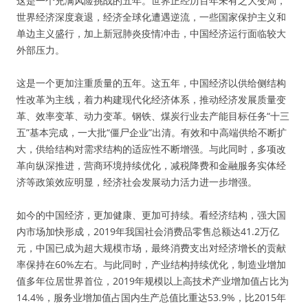
这是一个充满风险挑战的五年。世界正经历百年未有之大变局，
世界经济深度衰退，经济全球化遭遇逆流，一些国家保护主义和
单边主义盛行，加上新冠肺炎疫情冲击，中国经济运行面临较大
外部压力。
这是一个更加注重质量的五年。这五年，中国经济以供给侧结构
性改革为主线，着力构建现代化经济体系，推动经济发展质量变
革、效率变革、动力变革。钢铁、煤炭行业去产能目标任务“十三
五”基本完成，一大批“僵尸企业”出清。有效和中高端供给不断扩
大，供给结构对需求结构的适应性不断增强。与此同时，多项改
革向纵深推进，营商环境持续优化，减税降费和金融服务实体经
济等政策效应明显，经济社会发展动力活力进一步增强。
如今的中国经济，更加健康、更加可持续。看经济结构，强大国
内市场加快形成，2019年我国社会消费品零售总额达41.2万亿
元，中国已成为超大规模市场，最终消费支出对经济增长的贡献
率保持在60%左右。与此同时，产业结构持续优化，制造业增加
值多年位居世界首位，2019年规模以上高技术产业增加值占比为
14.4%，服务业增加值占国内生产总值比重达53.9%，比2015年