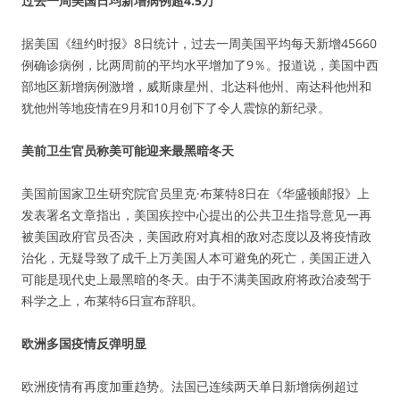
过去一周美国日均新增病例超4.5万
据美国《纽约时报》8日统计，过去一周美国平均每天新增45660
例确诊病例，比两周前的平均水平增加了9％。报道说，美国中西
部地区新增病例激增，威斯康星州、北达科他州、南达科他州和
犹他州等地疫情在9月和10月创下了令人震惊的新纪录。
美前卫生官员称美可能迎来最黑暗冬天
美国前国家卫生研究院官员里克·布莱特8日在《华盛顿邮报》上
发表署名文章指出，美国疾控中心提出的公共卫生指导意见一再
被美国政府官员否决，美国政府对真相的敌对态度以及将疫情政
治化，无疑导致了成千上万美国人本可避免的死亡，美国正进入
可能是现代史上最黑暗的冬天。由于不满美国政府将政治凌驾于
科学之上，布莱特6日宣布辞职。
欧洲多国疫情反弹明显
欧洲疫情有再度加重趋势。法国已连续两天单日新增病例超过