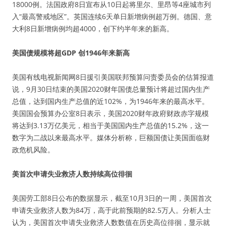
18000例。法国政府8日宣布从10日起将里尔、里昂等4座城市列
入“最高警戒地区”。英国连续6天单日新增病例超万例。德国、意
大利8日新增病例均超4000，创下约半年来的新高。
美国债规模将超GDP 创1946年来新高
美国有线电视新闻网8日援引美国联邦预算问责委员会的估算报道
说，9月30日结束的美国2020财年国债总量预计将超过国内生产
总值，达到国内生产总值的近102%，为1946年来的最高水平。
美国国会预算办公室8日表示，美国2020财年政府财政赤字规模
将达到3.13万亿美元，相当于美国国内生产总值的15.2%，这一
数字为二战以来最高水平。媒体分析称，巨额国债让美国面临财
政危机风险。
美首次申请失业救济人数持续高位徘徊
美国劳工部8日公布的数据显示，截至10月3日的一周，美国首次
申请失业救济人数为84万，高于此前预期的82.5万人。分析人士
认为，美国首次申请失业救济人数数值在历史高位徘徊，显示就