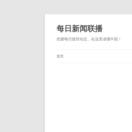
跳
至
正
每日新闻联播
文
把握每日政经动态，在这里读懂中国！
首页