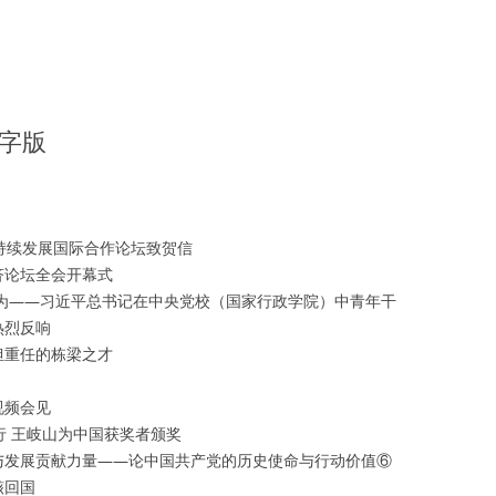
文字版
持续发展国际合作论坛致贺信
济论坛全会开幕式
作为——习近平总书记在中央党校（国家行政学院）中青年干
热烈反响
担重任的栋梁之才
视频会见
行 王岐山为中国获奖者颁奖
与发展贡献力量——论中国共产党的历史使命与行动价值⑥
骸回国