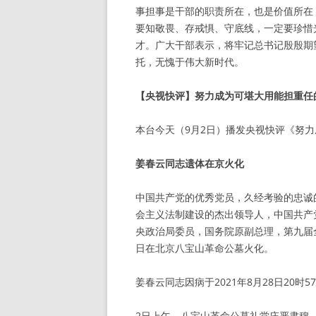
事担事是干部的职责所在，也是价值所在
要知敬畏、存戒惧、守底线，一定要珍惜
才。广大干部表示，将牢记总书记殷殷期
托，无愧于伟大新时代。
【央视快评】努力成为可堪大用能担重任
本台今天（9月2日）播发央视快评《努
姜春云同志遗体在京火化
中国共产党的优秀党员，久经考验的忠诚
会主义法制建设的杰出领导人，中国共产
央政治局委员，国务院原副总理，第九届
日在北京八宝山革命公墓火化。
姜春云同志因病于2021年8月28日20时
2日上午，八宝山革命公墓礼堂庄严肃穆