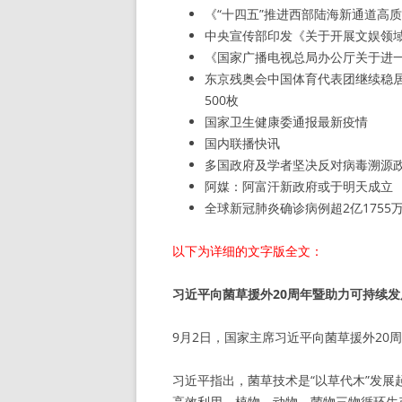
《“十四五”推进西部陆海新通道高
中央宣传部印发《关于开展文娱领
《国家广播电视总局办公厅关于进
东京残奥会中国体育代表团继续稳居
500枚
国家卫生健康委通报最新疫情
国内联播快讯
多国政府及学者坚决反对病毒溯源
阿媒：阿富汗新政府或于明天成立
全球新冠肺炎确诊病例超2亿1755
以下为详细的文字版全文：
习近平向菌草援外20周年暨助力可持续
9月2日，国家主席习近平向菌草援外20
习近平指出，菌草技术是“以草代木”发
高效利用，植物、动物、菌物三物循环生