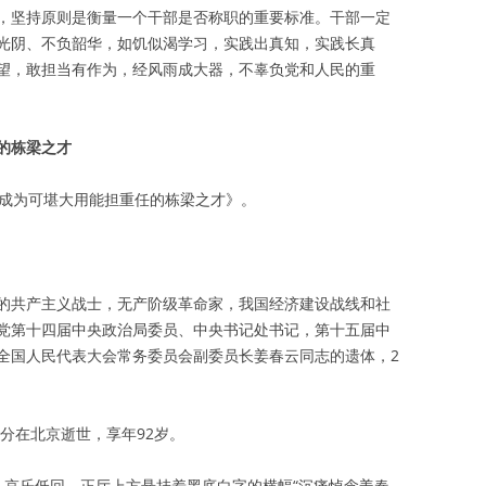
，坚持原则是衡量一个干部是否称职的重要标准。干部一定
光阴、不负韶华，如饥似渴学习，实践出真知，实践长真
望，敢担当有作为，经风雨成大器，不辜负党和人民的重
的栋梁之才
力成为可堪大用能担重任的栋梁之才》。
的共产主义战士，无产阶级革命家，我国经济建设战线和社
党第十四届中央政治局委员、中央书记处书记，第十五届中
全国人民代表大会常务委员会副委员长姜春云同志的遗体，2
57分在北京逝世，享年92岁。
，哀乐低回。正厅上方悬挂着黑底白字的横幅“沉痛悼念姜春