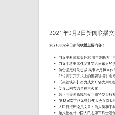
2021年9月2日新闻联播
20210902今日新闻联播主要内容：
习近平向菌草援外20周年暨助力可
习近平将出席俄罗斯第六届东方经
信念坚定对党忠诚 实事求是担当
部培训班开班式上的重要讲话引发
【央视快评】努力成为可堪大用能
姜春云同志遗体在京火化
韩正同美国总统气候问题特使举行
第48届南丁格尔奖颁奖大会在京举
人民日报评论员文章：为人类和平
第八批在韩中国人民志愿军烈士遗