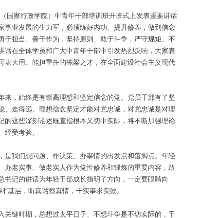
党校（国家行政学院）中青年干部培训班开班式上发表重要讲话
家事业发展的生力军，必须练好内功、提升修养，做到信念
勇于担当、善于作为，坚持原则、敢于斗争，严守规矩、不
讲话在全体学员和广大中青年干部中引发热烈反响，大家表
可堪大用、能担重任的栋梁之才，在全面建设社会主义现代
年来，始终是有崇高理想和坚定信念的党。党员干部有了坚
稳、走得远。理想信念坚定才能对党忠诚，对党忠诚是对理
记的这些深刻论述既直指根本又切中实际，将不断加强理论
、经受考验。
，是我们想问题、作决策、办事情的出发点和落脚点。年轻
、办老实事、做老实人作为党性修养和锻炼的重要内容，敢
总书记的讲话为年轻干部成长指明了方向，一定要眼睛向
心到”基层，听真话察真情，干实事求实效。
入关键时期，总想过太平日子、不想斗争是不切实际的，干