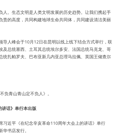
负人。生态文明是人类文明发展的历史趋势。让我们携起手
负责的高度，共同构建地球生命共同体，共同建设清洁美丽
领导人峰会于10月12日在昆明以线上线下结合方式举行，联
埃及总统塞西、土耳其总统埃尔多安、法国总统马克龙、哥
总统扎帕罗夫、巴布亚新几内亚总理马拉佩、英国王储查尔
人不负青山青山定不负人》。
的讲话》单行本出版
席习近平《在纪念辛亥革命110周年大会上的讲话》单行
新华书店发行。