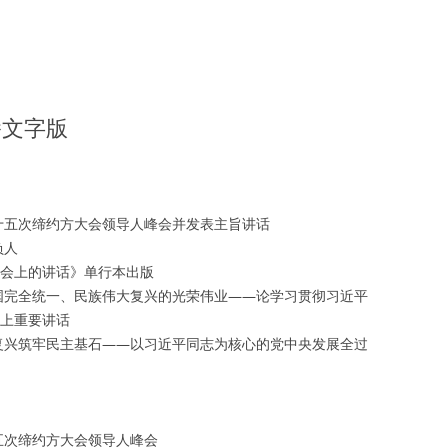
播文字版
十五次缔约方大会领导人峰会并发表主旨讲话
负人
大会上的讲话》单行本出版
国完全统一、民族伟大复兴的光荣伟业——论学习贯彻习近平
会上重要讲话
复兴筑牢民主基石——以习近平同志为核心的党中央发展全过
五次缔约方大会领导人峰会