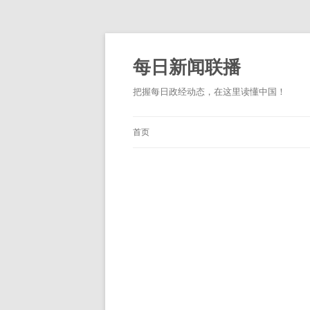
跳
至
正
每日新闻联播
文
把握每日政经动态，在这里读懂中国！
首页