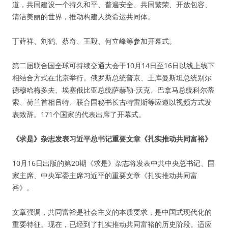
道，共同建设一个持久和平、普遍安全、共同繁荣、开放包容、
清洁美丽的世界，推动构建人类命运共同体。
丁薛祥、刘鹤、蔡奇、王毅、何立峰等参加开幕式。
第二届联合国全球可持续交通大会于10月14日至16日以线上线下
相结合方式在北京举行。俄罗斯总统普京、土库曼斯坦总统别尔
德穆哈梅多夫、埃塞俄比亚总统萨赫勒-沃克、巴拿马总统科尔蒂
索、荷兰首相吕特、联合国秘书长古特雷斯等应邀以视频方式发
表致辞。171个国家的代表出席了开幕式。
《求是》杂志发表习近平总书记重要文章《扎实推动共同富裕》
10月16日出版的第20期《求是》杂志将发表中共中央总书记、国
家主席、中央军委主席习近平的重要文章《扎实推动共同富
裕》。
文章强调，共同富裕是社会主义的本质要求，是中国式现代化的
重要特征。现在，已经到了扎实推动共同富裕的历史阶段。适应