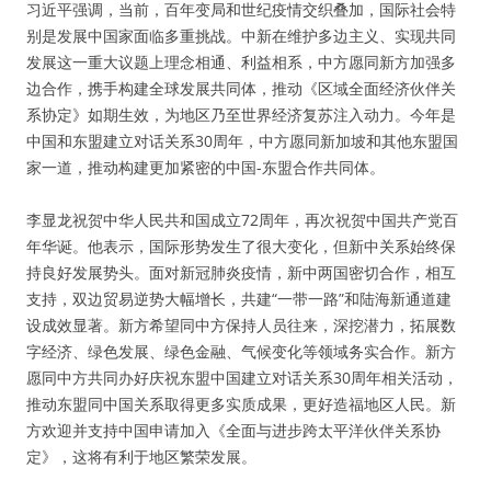
习近平强调，当前，百年变局和世纪疫情交织叠加，国际社会特
别是发展中国家面临多重挑战。中新在维护多边主义、实现共同
发展这一重大议题上理念相通、利益相系，中方愿同新方加强多
边合作，携手构建全球发展共同体，推动《区域全面经济伙伴关
系协定》如期生效，为地区乃至世界经济复苏注入动力。今年是
中国和东盟建立对话关系30周年，中方愿同新加坡和其他东盟国
家一道，推动构建更加紧密的中国-东盟合作共同体。
李显龙祝贺中华人民共和国成立72周年，再次祝贺中国共产党百
年华诞。他表示，国际形势发生了很大变化，但新中关系始终保
持良好发展势头。面对新冠肺炎疫情，新中两国密切合作，相互
支持，双边贸易逆势大幅增长，共建“一带一路”和陆海新通道建
设成效显著。新方希望同中方保持人员往来，深挖潜力，拓展数
字经济、绿色发展、绿色金融、气候变化等领域务实合作。新方
愿同中方共同办好庆祝东盟中国建立对话关系30周年相关活动，
推动东盟同中国关系取得更多实质成果，更好造福地区人民。新
方欢迎并支持中国申请加入《全面与进步跨太平洋伙伴关系协
定》，这将有利于地区繁荣发展。