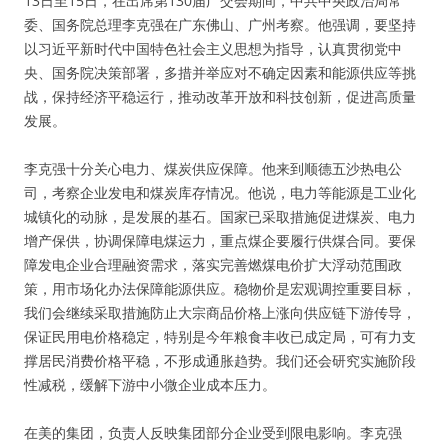
13日至15日，在出席第130届广交会期间，中共中央政治局常
委、国务院总理李克强在广东佛山、广州考察。他强调，要坚持
以习近平新时代中国特色社会主义思想为指导，认真贯彻党中
央、国务院决策部署，多措并举应对不确定因素和能源供应等挑
战，保持经济平稳运行，推动改革开放和科技创新，促进高质量
发展。
李克强十分关心电力、煤炭供应保障。他来到顺德五沙热电公
司，考察企业发电和煤炭库存情况。他说，电力等能源是工业化
城镇化的动脉，是发展的基石。国家已采取措施促进煤炭、电力
增产保供，协调保障电煤运力，重点煤企要履行供煤合同。要保
障发电企业合理融资需求，落实完善燃煤电价扩大浮动范围政
策，用市场化办法保障能源供应。稳物价是宏观调控重要目标，
我们会继续采取措施防止大宗商品价格上涨向供应链下游传导，
保证民用电价格稳定，特别是今年粮食丰收已成定局，可有力支
撑居民消费价格平稳，不形成通胀趋势。我们还会研究实施阶段
性减税，缓解下游中小微企业成本压力。
在美的集团，负责人反映集团部分企业受到限电影响。李克强