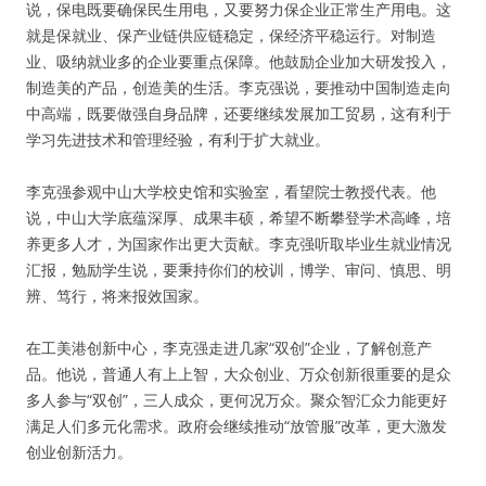
说，保电既要确保民生用电，又要努力保企业正常生产用电。这
就是保就业、保产业链供应链稳定，保经济平稳运行。对制造
业、吸纳就业多的企业要重点保障。他鼓励企业加大研发投入，
制造美的产品，创造美的生活。李克强说，要推动中国制造走向
中高端，既要做强自身品牌，还要继续发展加工贸易，这有利于
学习先进技术和管理经验，有利于扩大就业。
李克强参观中山大学校史馆和实验室，看望院士教授代表。他
说，中山大学底蕴深厚、成果丰硕，希望不断攀登学术高峰，培
养更多人才，为国家作出更大贡献。李克强听取毕业生就业情况
汇报，勉励学生说，要秉持你们的校训，博学、审问、慎思、明
辨、笃行，将来报效国家。
在工美港创新中心，李克强走进几家“双创”企业，了解创意产
品。他说，普通人有上上智，大众创业、万众创新很重要的是众
多人参与“双创”，三人成众，更何况万众。聚众智汇众力能更好
满足人们多元化需求。政府会继续推动“放管服”改革，更大激发
创业创新活力。