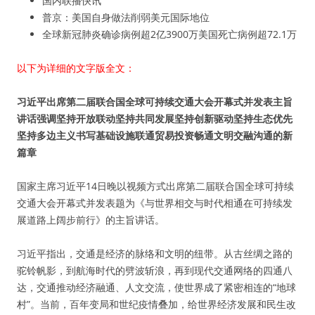
国内联播快讯
普京：美国自身做法削弱美元国际地位
全球新冠肺炎确诊病例超2亿3900万美国死亡病例超72.1万
以下为详细的文字版全文：
习近平出席第二届联合国全球可持续交通大会开幕式并发表主旨
讲话强调坚持开放联动坚持共同发展坚持创新驱动坚持生态优先
坚持多边主义书写基础设施联通贸易投资畅通文明交融沟通的新
篇章
国家主席习近平14日晚以视频方式出席第二届联合国全球可持续
交通大会开幕式并发表题为《与世界相交与时代相通在可持续发
展道路上阔步前行》的主旨讲话。
习近平指出，交通是经济的脉络和文明的纽带。从古丝绸之路的
驼铃帆影，到航海时代的劈波斩浪，再到现代交通网络的四通八
达，交通推动经济融通、人文交流，使世界成了紧密相连的“地球
村”。当前，百年变局和世纪疫情叠加，给世界经济发展和民生改