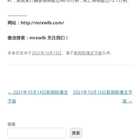
时，美国累计确诊病例超过4476万例，死亡病例超过72.1万例。
————–
网站：http://mrxwlb.com/
微信搜索：mrxwlb 关注我们！
本条目发布于
2021年10月15日
。属于
新闻联播文字版
分类。
文
←
2021年10月14日新闻联播文
2021年10月16日新闻联播文字
章
字版
版
→
导
航
搜索
搜索