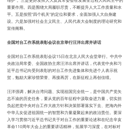
维护”。三是更好发挥人大及其常委会在发展全过程人民民主中的
重要作用。四是围绕大局履职尽责，不断提升人大工作质量和水
平。五是按照“四个机关”的定位和要求，全面加强人大自身建
设。六是加强对社会主义民主、人民代表大会制度的理论研究和
宣传阐释。
全国对台工作系统表彰会议在京举行汪洋出席并讲话
全国对台工作系统表彰会议15日在北京人民大会堂举行。中共中
央政治局常委、全国政协主席汪洋出席并讲话，代表党中央和习
近平总书记向受到表彰的对台工作先进集体和先进个人表示祝
贺，勉励大家珍惜荣誉、再接再厉，在新征程上再创佳绩。
汪洋强调，解决台湾问题、实现祖国完全统一，是中国共产党矢
志不渝的历史任务，要从党的百年征程中汲取奋进力量，切实担
负起把党中央对台工作大政方针和决策部署落实下去、把海内外
中华儿女促进祖国统一的智慧和力量凝聚起来的政治责任。要深
入学习贯彻习近平总书记关于对台工作的重要论述和在纪念辛亥
革命110周年大会上的重要讲话精神，拓展学习深度，在对标对