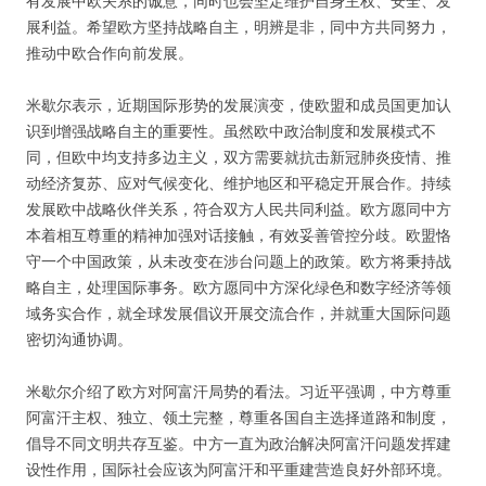
有发展中欧关系的诚意，同时也会坚定维护自身主权、安全、发
展利益。希望欧方坚持战略自主，明辨是非，同中方共同努力，
推动中欧合作向前发展。
米歇尔表示，近期国际形势的发展演变，使欧盟和成员国更加认
识到增强战略自主的重要性。虽然欧中政治制度和发展模式不
同，但欧中均支持多边主义，双方需要就抗击新冠肺炎疫情、推
动经济复苏、应对气候变化、维护地区和平稳定开展合作。持续
发展欧中战略伙伴关系，符合双方人民共同利益。欧方愿同中方
本着相互尊重的精神加强对话接触，有效妥善管控分歧。欧盟恪
守一个中国政策，从未改变在涉台问题上的政策。欧方将秉持战
略自主，处理国际事务。欧方愿同中方深化绿色和数字经济等领
域务实合作，就全球发展倡议开展交流合作，并就重大国际问题
密切沟通协调。
米歇尔介绍了欧方对阿富汗局势的看法。习近平强调，中方尊重
阿富汗主权、独立、领土完整，尊重各国自主选择道路和制度，
倡导不同文明共存互鉴。中方一直为政治解决阿富汗问题发挥建
设性作用，国际社会应该为阿富汗和平重建营造良好外部环境。