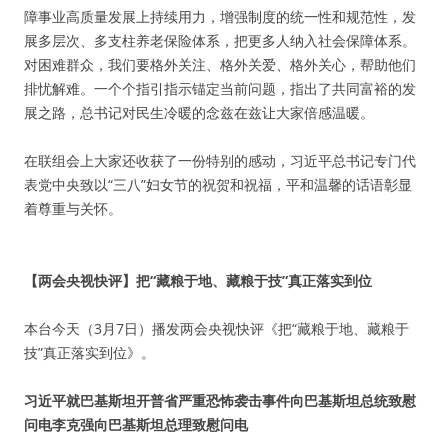
障事业高质量发展上持续用力，增强制度的统一性和规范性，发
展多层次、多支柱养老保险体系，把更多人纳入社会保障体系。
对困难群众，我们要格外关注、格外关爱、格外关心，帮助他们
排忧解难。一个个指引指示锚定当前问题，指出了共同富裕的发
展之路，总书记对民生冷暖的念兹在兹让大家倍感温暖。
在联组会上大家还收获了一份特别的感动，习近平总书记专门代
表党中央致以“三八”妇女节的祝贺和祝福，平和温馨的话语彰显
着尊重与关怀。
【两会央视快评】把“藏粮于地、藏粮于技”真正落实到位
本台今天（3月7日）播发两会央视快评《把“藏粮于地、藏粮于
技”真正落实到位》。
习近平就巴基斯坦开普省严重恐怖袭击事件向巴基斯坦总统致慰
问电李克强向巴基斯坦总理致慰问电