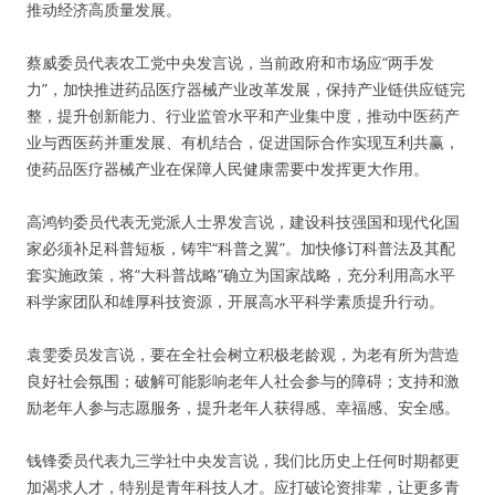
推动经济高质量发展。
蔡威委员代表农工党中央发言说，当前政府和市场应“两手发
力”，加快推进药品医疗器械产业改革发展，保持产业链供应链完
整，提升创新能力、行业监管水平和产业集中度，推动中医药产
业与西医药并重发展、有机结合，促进国际合作实现互利共赢，
使药品医疗器械产业在保障人民健康需要中发挥更大作用。
高鸿钧委员代表无党派人士界发言说，建设科技强国和现代化国
家必须补足科普短板，铸牢“科普之翼”。加快修订科普法及其配
套实施政策，将“大科普战略”确立为国家战略，充分利用高水平
科学家团队和雄厚科技资源，开展高水平科学素质提升行动。
袁雯委员发言说，要在全社会树立积极老龄观，为老有所为营造
良好社会氛围；破解可能影响老年人社会参与的障碍；支持和激
励老年人参与志愿服务，提升老年人获得感、幸福感、安全感。
钱锋委员代表九三学社中央发言说，我们比历史上任何时期都更
加渴求人才，特别是青年科技人才。应打破论资排辈，让更多青