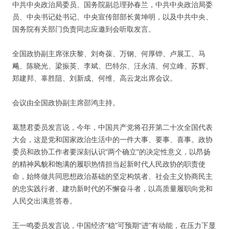
中共中央政治局委员、国务院副总理孙春兰，中共中央政治局委
员、中央书记处书记、中央宣传部部长黄坤明，以及中共中央、
国务院有关部门负责同志应邀到会听取发言。
全国政协副主席张庆黎、刘奇葆、万钢、何厚铧、卢展工、马
飚、陈晓光、梁振英、李斌、巴特尔、汪永清、何立峰、苏辉、
郑建邦、辜胜阻、刘新成、何维、高云龙出席会议。
会议由全国政协副主席邵鸿主持。
葛慧君委员发言说，今年，中国共产党将召开第二十次全国代表
大会，这是党和国家政治生活中的一件大事、要事、喜事。政协
委员和政协工作者要深刻认识“两个确立”的决定性意义，以昂扬
的精神风貌和饱满的履职热情担当起新时代人民政协的职责使
命，始终做共同思想政治基础的坚定构筑者、社会主义协商民主
的忠实践行者、建功新时代的不懈奋斗者，以高质量履职向党和
人民交出满意答卷。
王一鸣委员发言说，中国经济“稳”可预期“进”有动能，在压力下显