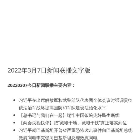
2022年3月7日新闻联播文字版
20220307今日新闻联播主要内容：
习近平在出席解放军和武警部队代表团全体会议时强调贯彻
依法治军战略提高国防和军队建设法治化水平
【总书记与我们在一起】端牢中国饭碗兜好民生底线
【两会央视快评】把“藏粮于地、藏粮于技”真正落实到位
习近平就巴基斯坦开普省严重恐怖袭击事件向巴基斯坦总统
致慰问电李克强向巴基斯坦总理致慰问电