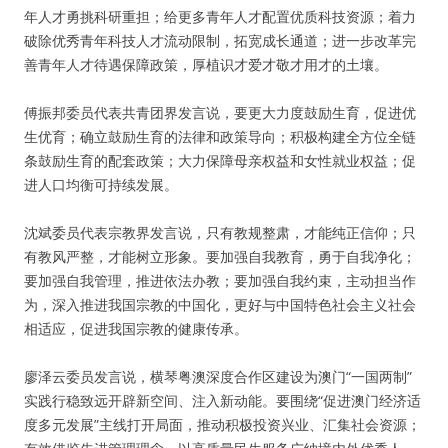
年人才勇挑科研重担；给更多青年人才配置优质科技资源；着力
破除优秀青年科技人才流动限制，拓宽成长通道；进一步改革完
善青年人才待遇保障政策，厚植识才爱才敬才用才的土壤。
傅振邦委员代表共青团界发言说，要更大力度鼓励生育，促进优
生优育；确立鼓励生育的法律和政策导向；积极构建全方位全链
条鼓励生育的配套政策；大力保障母亲权益和女性就业权益；促
进人口均衡可持续发展。
沈斌委员代表宗教界发言说，只有教规整肃，才能纯正信仰；只
有教风严整，才能树立形象。要加强自我教育，勇于自我净化；
要加强自我管理，推进依法办教；要加强自我约束，主动担当作
为，深入推进我国宗教的中国化，更好与中国特色社会主义社会
相适应，促进我国宗教的健康传承。
廖泽云委员发言说，横琴粤澳深度合作区建设为澳门“一国两制”
实践行稳致远开辟新空间、注入新动能。要围绕“促进澳门经济适
度多元发展”主线打开局面，推动积极投资兴业、汇集社会资源；