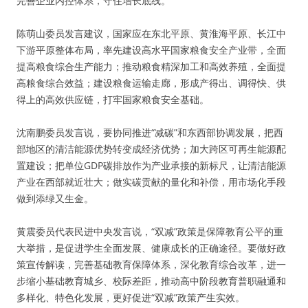
完善企业内控体系，守住增长底线。
陈萌山委员发言建议，国家应在东北平原、黄淮海平原、长江中
下游平原整体布局，率先建设高水平国家粮食安全产业带，全面
提高粮食综合生产能力；推动粮食精深加工和高效养殖，全面提
高粮食综合效益；建设粮食运输走廊，形成产得出、调得快、供
得上的高效供应链，打牢国家粮食安全基础。
沈南鹏委员发言说，要协同推进“减碳”和东西部协调发展，把西
部地区的清洁能源优势转变成经济优势；加大跨区可再生能源配
置建设；把单位GDP碳排放作为产业承接的新标尺，让清洁能源
产业在西部就近壮大；做实碳贡献的量化和补偿，用市场化手段
做到添绿又生金。
黄震委员代表民进中央发言说，“双减”政策是保障教育公平的重
大举措，是促进学生全面发展、健康成长的正确途径。要做好政
策宣传解读，完善基础教育保障体系，深化教育综合改革，进一
步缩小基础教育城乡、校际差距，推动高中阶段教育普职融通和
多样化、特色化发展，更好促进“双减”政策产生实效。