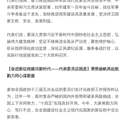
代表们强调，奋力推进国防和军队现代化要坚决贯彻党中央、中
央军委和习主席决策部署，扣牢建军一百年奋斗目标，扭住军事
斗争准备这个龙头，加快推进我军建设高质量发展，坚决捍卫国
家主权、安全、发展利益。
代表们说，要深入贯彻习近平新时代中国特色社会主义思想，弘
扬伟大建党精神，坚定不移推进全面从严治党，聚焦维护核心、
听从指挥强化政治监督，深化正风肃纪反腐，服务备战打仗，以
实际行动迎接党的二十大胜利召开。
【奋进新征程建功新时代——代表委员议国是】乘势扬帆再起航
勠力同心谋新篇
参加全国政协十三届五次会议的委员们在讨论政府工作报告时认
为，过年一年，面对复杂严峻的国内外形势和诸多风险挑战，全
国上下共同努力，“十四五”实现良好开局。今年，大家将勠力同
心、笃行不怠，在全面建设社会主义现代化国家的新征程中交出
新答卷。