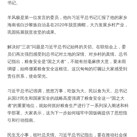
书记。
羊风极是第一位发言的委员，他向习近平总书记汇报了他的家乡
海南省白沙黎族自治县在2020年脱贫摘帽，大力发展乡村产业，
巩固拓展脱贫攻坚的成果。
解决好“三农”问题是习近平总书记始终的关切。在联组会上，委
员们再次强烈感受到总书记对土地的深情、对乡村的真情。总书
记指出，粮食安全是“国之大者”，不能有丝毫麻痹大意，要未雨
绸缪，始终绷紧粮食安全这根弦。这沉甸甸的叮嘱让大家感受到
责任所系，使命荣光。
习近平总书记强调，悠悠万事，吃饭为大。民以食为天。总书记
从国计民生和国家安全的战略高度强调了粮食安全这一“国之大
者”的重要地位，就如何抓好粮食生产进行了一系列深入阐述和科
学部署。大家表示，这为下一步如何端牢中国饭碗提供了思想指
引和行动指南。
民生无小事，枝叶总关情。习近平总书记指出，要在推动社会保