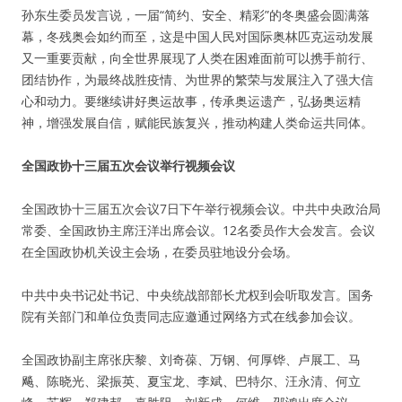
孙东生委员发言说，一届“简约、安全、精彩”的冬奥盛会圆满落
幕，冬残奥会如约而至，这是中国人民对国际奥林匹克运动发展
又一重要贡献，向全世界展现了人类在困难面前可以携手前行、
团结协作，为最终战胜疫情、为世界的繁荣与发展注入了强大信
心和动力。要继续讲好奥运故事，传承奥运遗产，弘扬奥运精
神，增强发展自信，赋能民族复兴，推动构建人类命运共同体。
全国政协十三届五次会议举行视频会议
全国政协十三届五次会议7日下午举行视频会议。中共中央政治局
常委、全国政协主席汪洋出席会议。12名委员作大会发言。会议
在全国政协机关设主会场，在委员驻地设分会场。
中共中央书记处书记、中央统战部部长尤权到会听取发言。国务
院有关部门和单位负责同志应邀通过网络方式在线参加会议。
全国政协副主席张庆黎、刘奇葆、万钢、何厚铧、卢展工、马
飚、陈晓光、梁振英、夏宝龙、李斌、巴特尔、汪永清、何立