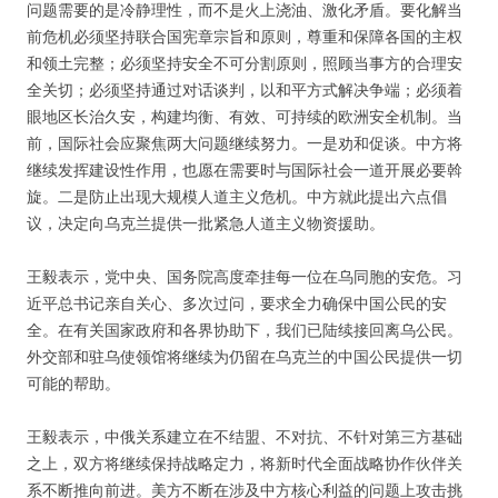
问题需要的是冷静理性，而不是火上浇油、激化矛盾。要化解当
前危机必须坚持联合国宪章宗旨和原则，尊重和保障各国的主权
和领土完整；必须坚持安全不可分割原则，照顾当事方的合理安
全关切；必须坚持通过对话谈判，以和平方式解决争端；必须着
眼地区长治久安，构建均衡、有效、可持续的欧洲安全机制。当
前，国际社会应聚焦两大问题继续努力。一是劝和促谈。中方将
继续发挥建设性作用，也愿在需要时与国际社会一道开展必要斡
旋。二是防止出现大规模人道主义危机。中方就此提出六点倡
议，决定向乌克兰提供一批紧急人道主义物资援助。
王毅表示，党中央、国务院高度牵挂每一位在乌同胞的安危。习
近平总书记亲自关心、多次过问，要求全力确保中国公民的安
全。在有关国家政府和各界协助下，我们已陆续接回离乌公民。
外交部和驻乌使领馆将继续为仍留在乌克兰的中国公民提供一切
可能的帮助。
王毅表示，中俄关系建立在不结盟、不对抗、不针对第三方基础
之上，双方将继续保持战略定力，将新时代全面战略协作伙伴关
系不断推向前进。美方不断在涉及中方核心利益的问题上攻击挑