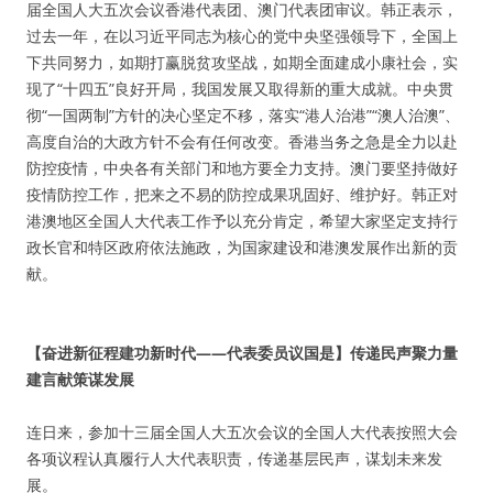
届全国人大五次会议香港代表团、澳门代表团审议。韩正表示，
过去一年，在以习近平同志为核心的党中央坚强领导下，全国上
下共同努力，如期打赢脱贫攻坚战，如期全面建成小康社会，实
现了“十四五”良好开局，我国发展又取得新的重大成就。中央贯
彻“一国两制”方针的决心坚定不移，落实“港人治港”“澳人治澳”、
高度自治的大政方针不会有任何改变。香港当务之急是全力以赴
防控疫情，中央各有关部门和地方要全力支持。澳门要坚持做好
疫情防控工作，把来之不易的防控成果巩固好、维护好。韩正对
港澳地区全国人大代表工作予以充分肯定，希望大家坚定支持行
政长官和特区政府依法施政，为国家建设和港澳发展作出新的贡
献。
【奋进新征程建功新时代——代表委员议国是】传递民声聚力量
建言献策谋发展
连日来，参加十三届全国人大五次会议的全国人大代表按照大会
各项议程认真履行人大代表职责，传递基层民声，谋划未来发
展。