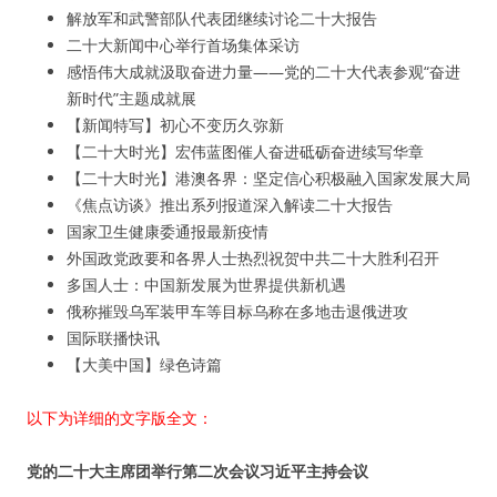
解放军和武警部队代表团继续讨论二十大报告
二十大新闻中心举行首场集体采访
感悟伟大成就汲取奋进力量——党的二十大代表参观“奋进
新时代”主题成就展
【新闻特写】初心不变历久弥新
【二十大时光】宏伟蓝图催人奋进砥砺奋进续写华章
【二十大时光】港澳各界：坚定信心积极融入国家发展大局
《焦点访谈》推出系列报道深入解读二十大报告
国家卫生健康委通报最新疫情
外国政党政要和各界人士热烈祝贺中共二十大胜利召开
多国人士：中国新发展为世界提供新机遇
俄称摧毁乌军装甲车等目标乌称在多地击退俄进攻
国际联播快讯
【大美中国】绿色诗篇
以下为详细的文字版全文：
党的二十大主席团举行第二次会议习近平主持会议