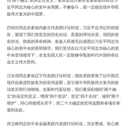
到“两个确立”的决定性意义，更加坚信只要全党紧密团结在以习
近平同志为核心的党中央周围，不懈奋斗，就一定能实现中华民
族伟大复兴的中国梦。
巴特尔同志在参加内蒙古代表团讨论时说，习近平总书记作的报
告，展现了我们党坚定的历史自信、高度的理论自觉、强烈的使
命担当、彻底的革命精神。各族人民都无比感恩以习近平同志为
核心的党中央的英明领导。我们坚信在以习近平同志为核心的党
中央坚强领导下，全党全国人民一定能够夺取新时代中国特色社
会主义伟大胜利。
汪永清同志参加辽宁代表团讨论时说，报告系统擘画了以中国式
现代化推进民族复兴的宏伟蓝图，是引领中华民族伟大复兴的政
治宣言和行动纲领。在新时代新征程，我们要深刻领悟“两个确
立”的决定性意义，增强“四个意识”、坚定“四个自信”、做到“两个
维护”，同心同德埋头苦干，把二十大确定的宏伟蓝图和各项任务
落到实处。
何立峰同志在中央金融系统代表团讨论时说，完全赞成、衷心拥