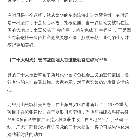
诉我们，党的二十大就是自己的新起点。
有时只是一个选择，就从繁华的东南沿海走进戈壁荒滩；有时只
是一种坚持，于是初心不改，扎根边陲。当一篇篇论文被写在祖
国的大地上，土豆长成了“金疙瘩”，菌草也成了“幸福草”，正是因
为有着这样一位位共产党员矢志不渝、默默奉献，我们的生活才
变得更加美好。
【二十大时光】宏伟蓝图催人奋进砥砺奋进续写华章
党的二十大报告擘画了新时代中国特色社会主义的宏伟蓝图，各
行各业的人们备受鼓舞。大家表示，对国家繁荣稳定发展充满信
心。
万里河山绘就壮美画卷。在上海自贸区临港新片区，195个重大
项目正在紧张建设。在宁夏银川闽宁镇，当地与福建农科院共建
的800多亩科技推广示范大棚喜获丰收。在各地的生产、科研一
线，广大干部群众认真学习党的二十大报告，将学习成果转化为
建功新时代的动力。