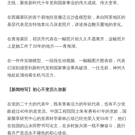
主线，聚焦新时代十年党和国家事业的伟大成就、伟大变革。
在西藏展区的首个易地扶贫搬迁点沙盘模型前，来自阿里地区的
基层代表尼吉特地拿出几张老照片，讲述身边翻天覆地的变化。
在青海展区，祁洪芳代表在一幅照片前久久不愿离开，这幅照片
上是她工作了30年的地方——青海湖。
在一件件实物模型、一段段生动视频、一幅幅图片图表前，代表
们深刻感受到新时代党和国家事业乘风破浪、一往无前，神州大
地处处涌动着生机与活力。
【新闻特写】初心不变历久弥新
在党的二十大的代表中，既有青春活力的年轻代表，也有不少党
龄超过40年的老党员。中国工程院院士朱有勇有41年的党龄，国
家菌草研究中心的首席科学家林占熺已经光荣入党56年了，他们
在祖国的山乡田野书写论文，在乡村振兴第一线不懈奋斗，践行
着共产党员永不褪色的初心使命。