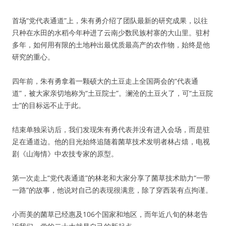
首场“党代表通道”上，朱有勇介绍了团队最新的研究成果，以往
只种在水田的水稻今年种进了云南少数民族村寨的大山里。驻村
多年，如何用有限的土地种出最优质最高产的农作物，始终是他
研究的重心。
四年前，朱有勇拿着一颗硕大的土豆走上全国两会的“代表通
道”，被大家亲切地称为“土豆院士”。澜沧的土豆火了，可“土豆院
士”的目标远不止于此。
结束单独采访后，我们发现朱有勇代表并没有进入会场，而是驻
足在通道边。他的目光始终追随着菌草技术发明者林占熺，电视
剧《山海情》中农技专家的原型。
第一次走上“党代表通道”的林老和大家分享了菌草技术助力“一带
一路”的故事，他说对自己的表现很满意，除了穿西装有点拘谨。
小而美的菌草已经惠及106个国家和地区，而年近八旬的林老告