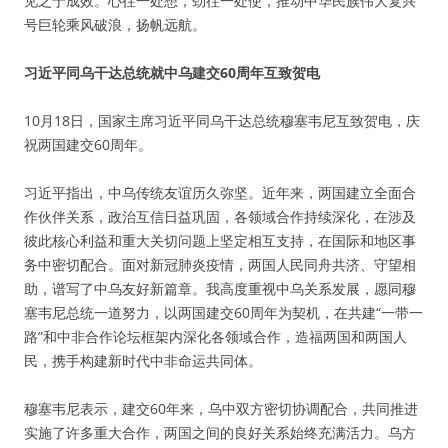
见之于成效。心往一处想，劲往一处使，推动中华民族伟大复兴
号巨轮乘风破浪，扬帆远航。
习近平同乌干达总统就中乌建交60周年互致贺电
10月18日，国家主席习近平同乌干达总统穆塞韦尼互致贺电，庆
祝两国建交60周年。
习近平指出，中乌传统友谊历久弥坚。近年来，两国建立全面合
作伙伴关系，政治互信日益巩固，各领域合作持续深化，在涉及
彼此核心利益和重大关切问题上坚定相互支持，在国际和地区事
务中密切配合。面对新冠肺炎疫情，两国人民同舟共济、守望相
助，谱写了中乌友好新篇章。我高度重视中乌关系发展，愿同穆
塞韦尼总统一道努力，以两国建交60周年为契机，在共建“一带一
路”和中非合作论坛框架内深化各领域合作，造福两国和两国人
民，携手构建新时代中非命运共同体。
穆塞韦尼表示，建交60年来，乌中双方密切协调配合，共同推进
实施了许多重大合作，两国之间的良好关系始终充满活力。乌方