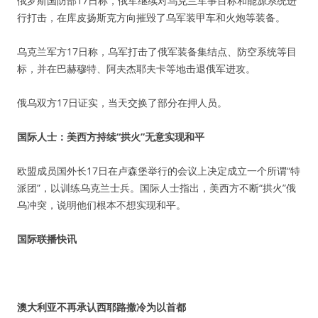
俄罗斯国防部17日称，俄军继续对乌克兰军事目标和能源系统进
行打击，在库皮扬斯克方向摧毁了乌军装甲车和火炮等装备。
乌克兰军方17日称，乌军打击了俄军装备集结点、防空系统等目
标，并在巴赫穆特、阿夫杰耶夫卡等地击退俄军进攻。
俄乌双方17日证实，当天交换了部分在押人员。
国际人士：美西方持续“拱火”无意实现和平
欧盟成员国外长17日在卢森堡举行的会议上决定成立一个所谓“特
派团”，以训练乌克兰士兵。国际人士指出，美西方不断“拱火”俄
乌冲突，说明他们根本不想实现和平。
国际联播快讯
澳大利亚不再承认西耶路撒冷为以首都