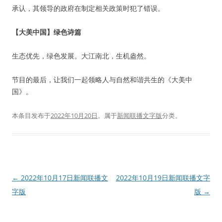
承认，其领导的政府在制定相关政策时犯了错误。
【大美中国】绿色诗篇
生态优先，绿色发展。大江南北，生机盎然。
节目的最后，让我们一起领略人与自然和谐共生的《大美中
国》。
本条目发布于
2022年10月20日
。属于
新闻联播文字版
分类。
文
←
2022年10月17日新闻联播文
2022年10月19日新闻联播文字
章
字版
版
→
导
航