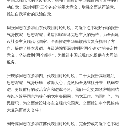
中国式现代化的本质要求，增强全面推进中华民族伟大复兴的行
动自觉；深刻领悟“三个务必”的重大意义，增强全面从严治党、
推进自我革命的政治自觉。
周强同志在参加山东代表团讨论时说，习近平总书记所作的报告
气势恢宏、思想深邃，通篇闪耀着马克思主义的光芒，为全面建
设社会主义现代化国家、全面推进中华民族伟大复兴指明了方
向、提供了根本遵循。各级法院要深刻领悟“两个确立”的决定性
意义，坚决做到“两个维护”，为推进中国式现代化提供有力司法
服务。
张庆黎同志在参加四川代表团讨论时说，二十大报告高屋建瓴、
思想深邃、气势磅礴、鼓舞人心，是激励全党继往开来、砥砺奋
进、勇毅前行的政治宣言和进军号角。我们一定更加紧密地团结
在以习近平同志为核心的党中央周围，为党工作、为国担当、为
民履职，为全面建设社会主义现代化国家、全面推进中华民族伟
大复兴而努力奋斗！
刘奇葆同志在参加江苏代表团讨论时说，完全赞成习近平总书记