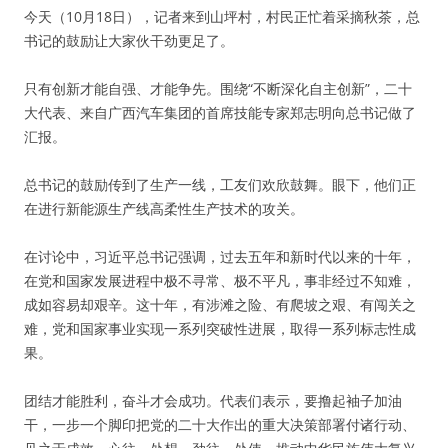
今天（10月18日），记者来到山坪村，村民正忙着采摘秋茶，总
书记的鼓励让大家伙干劲更足了。
只有创新才能自强、才能争先。围绕“不断深化自主创新”，二十
大代表、来自广西汽车集团的首席技能专家郑志明向总书记做了
汇报。
总书记的鼓励传到了生产一线，工友们欢欣鼓舞。眼下，他们正
在进行新能源生产线高柔性生产技术的攻关。
在讨论中，习近平总书记强调，过去五年和新时代以来的十年，
在党和国家发展进程中极不寻常、极不平凡，事非经过不知难，
成如容易却艰辛。这十年，有涉滩之险、有爬坡之艰、有闯关之
难，党和国家事业实现一系列突破性进展，取得一系列标志性成
果。
团结才能胜利，奋斗才会成功。代表们表示，要撸起袖子加油
干，一步一个脚印把党的二十大作出的重大决策部署付诸行动、