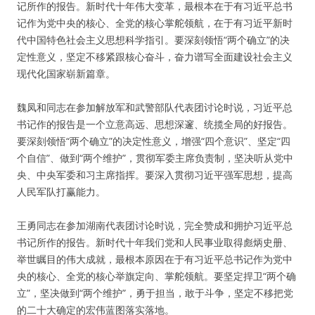
记所作的报告。新时代十年伟大变革，最根本在于有习近平总书
记作为党中央的核心、全党的核心掌舵领航，在于有习近平新时
代中国特色社会主义思想科学指引。要深刻领悟“两个确立”的决
定性意义，坚定不移紧跟核心奋斗，奋力谱写全面建设社会主义
现代化国家崭新篇章。
魏凤和同志在参加解放军和武警部队代表团讨论时说，习近平总
书记作的报告是一个立意高远、思想深邃、统揽全局的好报告。
要深刻领悟“两个确立”的决定性意义，增强“四个意识”、坚定“四
个自信”、做到“两个维护”，贯彻军委主席负责制，坚决听从党中
央、中央军委和习主席指挥。要深入贯彻习近平强军思想，提高
人民军队打赢能力。
王勇同志在参加湖南代表团讨论时说，完全赞成和拥护习近平总
书记所作的报告。新时代十年我们党和人民事业取得彪炳史册、
举世瞩目的伟大成就，最根本原因在于有习近平总书记作为党中
央的核心、全党的核心举旗定向、掌舵领航。要坚定捍卫“两个确
立”，坚决做到“两个维护”，勇于担当，敢于斗争，坚定不移把党
的二十大确定的宏伟蓝图落实落地。