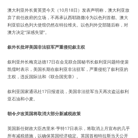
澳大利亚外长黄英贤今天（10月18日）发表声明称，澳大利亚放
弃了前任政府的立场，不再承认西耶路撒冷为以色列首都。澳大
利亚驻以色列大使馆仍然在特拉维夫。以色列外交部随后称，对
澳方决定“深感失望”。
叙外长批评美国非法驻军严重侵犯叙主权
叙利亚外长梅克达德17日在会见联合国秘书长叙利亚问题特使裴
凯儒时表示，美国长期在叙利亚非法驻军，严重侵犯了叙利亚的
主权，违反国际法和《联合国宪章》。
叙利亚国家通讯社17日报道说，美国非法驻军当天再次盗运叙利
亚石油和小麦。
朝令夕改英国将取消大部分新减税政策
英国新任财政大臣杰里米·亨特17日表示，将取消上月宣布的几乎
所有减税措施，以确保英国经济稳定。英国首相特拉斯当天公开