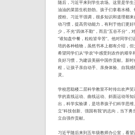
随后，习近平来到学生农场。这里是学生
油油的菜苗生机勃勃。孩子们拿着水桶、
授粉。习近平强调，很多知识和道理都来
动习惯，提高劳动能力，有利于他们更好
少，不光“四体不勤”，而且“五谷不分”
“谁知盘中餐，粒粒皆辛苦”。他对同学
培的各种植物，虽然书本上都有介绍，但
希望同学们从“学农”中感受到农作的艰
良好习惯，为建设美丽中国作贡献。新时
程，让孩子亲自动手、亲身体验、自我感
灵。
学校思聪楼二层科学教室不时传出欢声笑
学的直线运动、曲线运动、斜面运动等知
出，科学实验课，是培养孩子们科学思维
立“科技创新、强国有我”的志向，当下
立自强作贡献。
习近平随后来到五年级教师办公室，看望