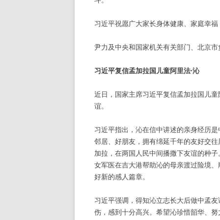
习近平祝愿广大家长身体健康、家庭幸福
尹力及中央和国家机关有关部门、北京市
习近平复信孟加拉国儿童阿里法·沁
近日，国家主席习近平复信孟加拉国儿童
谊。
习近平指出，沁在信中讲述的亲身经历是
邻居、好朋友，拥有绵延千年的友好交往历
加拉，在两国人民中间播撒下友谊的种子。
女军医在吉大港帮助沁的母亲渡过险境、
好新的感人篇章。
习近平强调，得知沁立志长大后做中孟友
伤，感到十分高兴。希望沁珍惜韶华、努