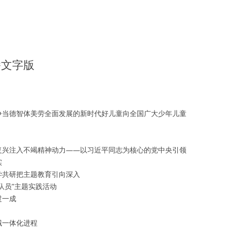
播文字版
争当德智体美劳全面发展的新时代好儿童向全国广大少年儿童
复兴注入不竭精神动力——以习近平同志为核心的党中央引领
实
学共研把主题教育引向深入
队员”主题实践活动
过一成
域一体化进程