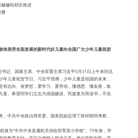
巴赫穆特郊区推进
卫费
智体美劳全面发展的新时代好儿童向全国广大少年儿童祝贺
总书记、国家主席、中央军委主席习近平5月31日上午来到北
少年儿童祝贺节日。习近平强调，少年儿童是祖国的未来，
是有志向、有梦想，爱学习、爱劳动，懂感恩、懂友善，敢
儿童。希望同学们立志为强国建设、民族复兴而读书，不负
奇，中共中央政治局常委、国务院副总理丁薛祥陪同考察。
，前身为“中共中央直属机关供给部育英小学校”。75年来，学
党的教育方针，落实立德树人根本任务，推行学制创新，开