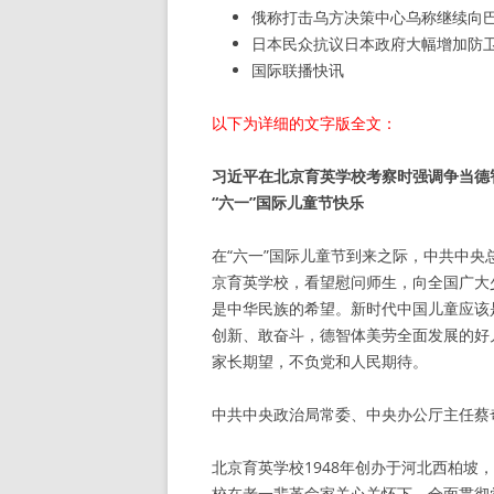
俄称打击乌方决策中心乌称继续向
日本民众抗议日本政府大幅增加防
国际联播快讯
以下为详细的文字版全文：
习近平在北京育英学校考察时强调争当德
“六一”国际儿童节快乐
在“六一”国际儿童节到来之际，中共中央
京育英学校，看望慰问师生，向全国广大
是中华民族的希望。新时代中国儿童应该
创新、敢奋斗，德智体美劳全面发展的好
家长期望，不负党和人民期待。
中共中央政治局常委、中央办公厅主任蔡
北京育英学校1948年创办于河北西柏坡
校在老一辈革命家关心关怀下，全面贯彻