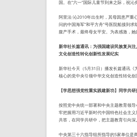
国。在“六一”国际儿童节到来之际，祝沁
阿里法·沁2010年出生时，其母因患严
问的中国海军“和平方舟”号医院船接到
腹产手术，最终母女平安。为表感激，她的父
新华社长篇通讯：为强国建设民族复兴注
文化创造性转化创新性发展纪实
新华社今天（5月31日）播发长篇通讯
核心的党中央引领中华文化创造性转化创
【学思想强党性重实践建新功】同学共研
按照党中央统一部署和中央主题教育领导
牢把握用习近平新时代中国特色社会主义
共答，在同学共研中，把主题教育引向深
中央第三十六指导组所指导的5家单位是