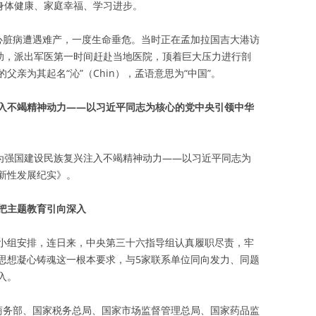
身体健康、家庭幸福、学习进步。
重心脏病遭遇难产，一度生命垂危。当时正在孟加拉国吉大港访
求助，派出军医第一时间赶赴当地医院，顶着巨大压力进行剖
亲为其起名“沁”（Chin），孟语意思为“中国”。
入不竭精神动力——以习近平同志为核心的党中央引领中华
《为强国建设民族复兴注入不竭精神动力——以习近平同志为
新性发展纪实》。
把主题教育引向深入
小组安排，连日来，中央第三十六指导组认真履职尽责，牢
思想凝心铸魂这一根本要求，与5家联系单位同向发力、同题
入。
商务部、国家税务总局、国家市场监督管理总局、国家药品监