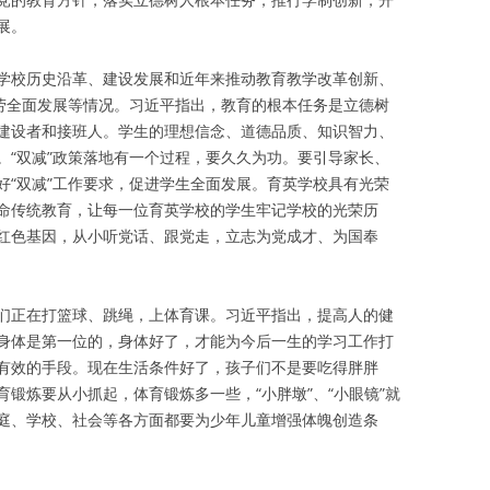
展。
学校历史沿革、建设发展和近年来推动教育教学改革创新、
美劳全面发展等情况。习近平指出，教育的根本任务是立德树
建设者和接班人。学生的理想信念、道德品质、知识智力、
。“双减”政策落地有一个过程，要久久为功。要引导家长、
好“双减”工作要求，促进学生全面发展。育英学校具有光荣
命传统教育，让每一位育英学校的学生牢记学校的光荣历
红色基因，从小听党话、跟党走，立志为党成才、为国奉
们正在打篮球、跳绳，上体育课。习近平指出，提高人的健
身体是第一位的，身体好了，才能为今后一生的学习工作打
有效的手段。现在生活条件好了，孩子们不是要吃得胖胖
锻炼要从小抓起，体育锻炼多一些，“小胖墩”、“小眼镜”就
庭、学校、社会等各方面都要为少年儿童增强体魄创造条