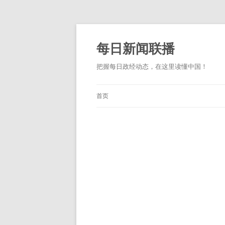
跳
至
正
每日新闻联播
文
把握每日政经动态，在这里读懂中国！
首页