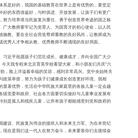
体系是好的，我国的基础教育在世界上是有优势的，要坚定
外好的东西借鉴好，与时俱进、开放发展，让孩子们有更广
，努力培养堪当民族复兴重任、勇于创造世界奇迹的国之栋
。广大教师要牢记为党育人、为国育才的初心使命，以人民
德施教。要在全社会营造尊师重教的良好风尚，让教师成为
成优秀人才争相从教、优秀教师不断涌现的良好局面。
。习近平祝愿孩子们茁壮成长、健康成才，并向全国广大少
，今天我专程来北京育英学校看望大家，和小朋友们共庆“六
蓬勃，脸上洋溢着幸福的笑容，感到非常高兴。党中央始终关
列政策举措，努力为孩子们健康成长创造更好环境。我相
的显著优势，生活在中华民族大家庭里的各族儿童一定会越
各级党委和政府、社会各方面要切实做好与儿童事业发展有
特别是孤儿和残疾儿童，让所有孩子都能感受到党和政府的
国建设、民族复兴伟业的接班人和未来主力军。为在本世纪
，现在是我们这一代人在努力奋斗，未来要靠你们去接续奋