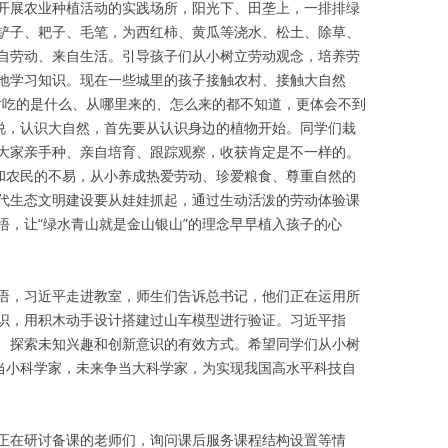
开展农业种植活动的实践场所，阳光下、田垄上，一排排绿
铲子、耙子、毛笔，为西红柿、黄瓜等浇水、松土、除草、
自劳动、来自生活。引导孩子们从小树立劳动观念，培养劳
地学习知识。现在一些城里的孩子接触农村、接触大自然
，对吃的是什么、从哪里来的、怎么来的都不知道，更体会不到
们说，认识大自然，首先要从认识身边的植物开始。同学们栽
大家亲手种、亲自培育、跟踪观察，收获肯定是不一样的。
辛和农民的不易，从小养成热爱劳动、珍爱粮食、尊重自然的
代生态文明建设要从娃娃抓起，通过生动活泼的劳动体验课
悟，让“绿水青山就是金山银山”的理念早早植入孩子的心
语，习近平走进教室，师生们告诉总书记，他们正在运用所
识，用积木动手设计搭建过山车模型进行验证。习近平指
、探索未知兴趣和创新意识的有效方式。希望同学们从小树
勇当小科学家，未来争当大科学家，为实现我国高水平科技自
正在研讨备课的老师们，询问课后服务课程结构设置等情