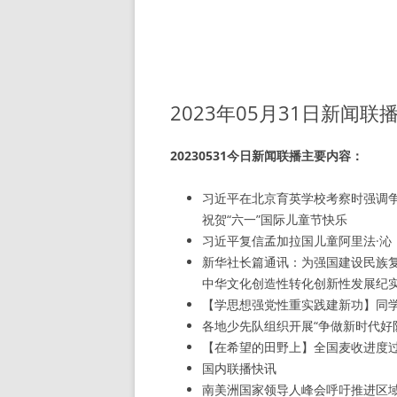
2023年05月31日新闻联
20230531今日新闻联播主要内容：
习近平在北京育英学校考察时强调
祝贺“六一”国际儿童节快乐
习近平复信孟加拉国儿童阿里法·沁
新华社长篇通讯：为强国建设民族
中华文化创造性转化创新性发展纪
【学思想强党性重实践建新功】同
各地少先队组织开展“争做新时代好
【在希望的田野上】全国麦收进度
国内联播快讯
南美洲国家领导人峰会呼吁推进区