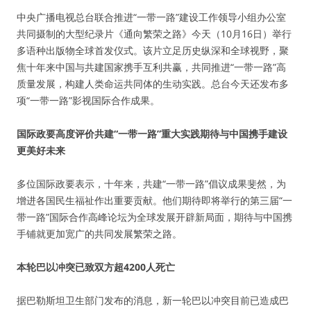
中央广播电视总台联合推进“一带一路”建设工作领导小组办公室
共同摄制的大型纪录片《通向繁荣之路》今天（10月16日）举行
多语种出版物全球首发仪式。该片立足历史纵深和全球视野，聚
焦十年来中国与共建国家携手互利共赢，共同推进“一带一路”高
质量发展，构建人类命运共同体的生动实践。总台今天还发布多
项“一带一路”影视国际合作成果。
国际政要高度评价共建“一带一路”重大实践期待与中国携手建设
更美好未来
多位国际政要表示，十年来，共建“一带一路”倡议成果斐然，为
增进各国民生福祉作出重要贡献。他们期待即将举行的第三届“一
带一路”国际合作高峰论坛为全球发展开辟新局面，期待与中国携
手铺就更加宽广的共同发展繁荣之路。
本轮巴以冲突已致双方超4200人死亡
据巴勒斯坦卫生部门发布的消息，新一轮巴以冲突目前已造成巴