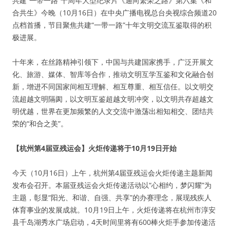
共建“一带一路”十周年大型纪录片《通向繁荣之路》第六集《和
合共生》今晚（10月16日）在中央广播电视总台央视综合频道20
点档首播，节目聚焦共建“一带一路”十年文明交流互鉴取得的积
极进展。
十年来，在丝路精神引领下，中国与共建国家携手，广泛开展文
化、旅游、媒体、智库等合作，推动文明互学互鉴和文化融合创
新，增进不同国家间相互理解、相互尊重、相互信任。以文明交
流超越文明隔阂，以文明互鉴超越文明冲突，以文明共存超越文
明优越，世界在更加频繁的人文交流中激荡出相知相交、团结共
荣的“和合之美”。
【杭州第4届亚残运会】火炬传递将于10月19日开始
今天（10月16日）上午，杭州第4届亚残运会火炬传递主题新闻
发布会召开。本届亚残运会火炬传递活动以“心相约，梦闪耀”为
主题，彰显“阳光、和谐、自强、共享”的办赛理念，展现残疾人
体育事业的发展成就。10月19日上午，火炬传递将在杭州市淳安
县千岛湖秀水广场启动，4天时间里将有600棒火炬手参加传递活