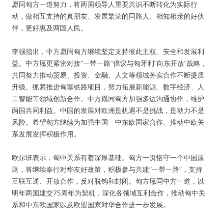
愿同匈方一道努力，将两国领导人重要共识不断转化为实际行
动，做相互支持的真朋友、发展繁荣的同路人、相知相亲的好伙
伴，更好惠及两国人民。
李强指出，中方愿同匈方继续坚定支持彼此主权、安全和发展利
益。中方愿更紧密对接“一带一路”倡议与匈牙利“向东开放”战略，
共同努力推动贸易、投资、金融、人文等领域务实合作不断提质
升级。抓紧推进匈塞铁路项目，努力拓展新能源、数字经济、人
工智能等领域创新合作。中方愿同匈方加强多边沟通协作，维护
两国共同利益。中国的发展对欧洲是机遇不是挑战，是动力不是
风险。希望匈方继续为加强中国—中东欧国家合作、推动中欧关
系发展发挥积极作用。
欧尔班表示，匈中关系有着深厚基础。匈方一贯恪守一个中国原
则，将继续奉行对华友好政策，积极参与共建“一带一路”，支持
互联互通、开放合作，反对脱钩和封闭。匈方愿同中方一道，以
明年两国建交75周年为契机，深化各领域互利合作，推动匈中关
系和中东欧国家以及欧盟国家对华合作进一步发展。