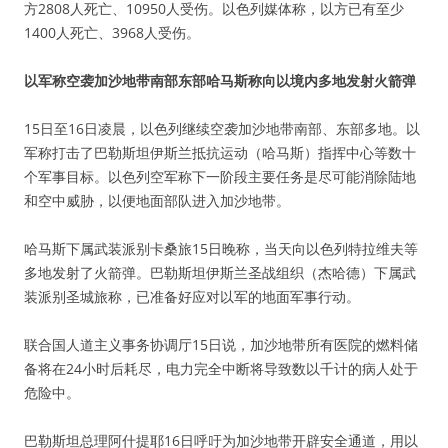
方2808人死亡、10950人受伤。以色列媒体称，以方已有至少
1400人死亡、3968人受伤。
以军称空袭加沙地带南部东部哈马斯称向以境内多地发射火箭弹
15日至16日凌晨，以色列继续空袭加沙地带南部、东部多地。以
军称打击了巴勒斯坦伊斯兰抵抗运动（哈马斯）指挥中心等数十
个军事目标。以色列空军称下一阶段主要任务是尽可能消除陆地
和空中威胁，以便地面部队进入加沙地带。
哈马斯下属武装派别卡桑旅15日晚称，当天向以色列特拉维夫等
多地发射了火箭弹。巴勒斯坦伊斯兰圣战组织（杰哈德）下属武
装派别圣城旅称，已准备好应对以军的地面军事行动。
联合国人道主义事务协调厅15日说，加沙地带所有医院的燃料储
备将在24小时后耗尽，电力完全中断将导致数以千计的病人处于
危险中。
巴勒斯坦总理阿什提耶16日呼吁为加沙地带开辟安全通道，用以