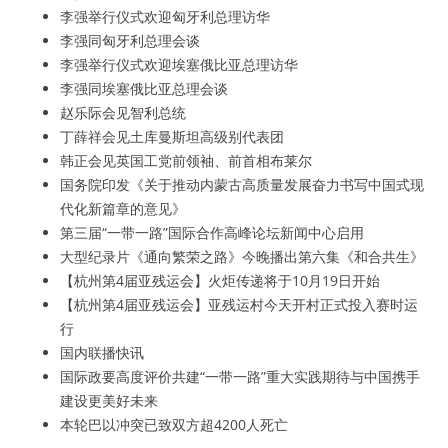
李强举行仪式欢迎匈牙利总理访华
李强同匈牙利总理会谈
李强举行仪式欢迎埃塞俄比亚总理访华
李强同埃塞俄比亚总理会谈
赵乐际会见智利总统
丁薛祥会见土库曼斯坦高级别代表团
韩正会见英国工党前领袖、前首相布莱尔
国务院印发《关于推动内蒙古高质量发展奋力书写中国式现
代化新篇章的意见》
第三届“一带一路”国际合作高峰论坛新闻中心启用
大型纪录片《通向繁荣之路》今晚播出第六集《和合共生》
【杭州第4届亚残运会】火炬传递将于10月19日开始
【杭州第4届亚残运会】亚残运村今天开村正式投入赛时运
行
国内联播快讯
国际政要高度评价共建“一带一路”重大实践期待与中国携手
建设更美好未来
本轮巴以冲突已致双方超4200人死亡