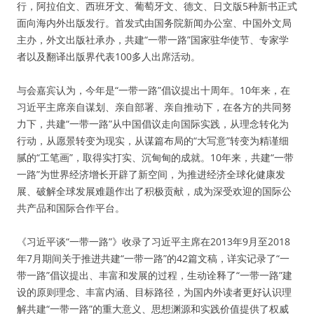
行，阿拉伯文、西班牙文、葡萄牙文、德文、日文版5种新书正式
面向海内外出版发行。首发式由国务院新闻办公室、中国外文局
主办，外文出版社承办，共建“一带一路”国家驻华使节、专家学
者以及翻译出版界代表100多人出席活动。
与会嘉宾认为，今年是“一带一路”倡议提出十周年。10年来，在
习近平主席亲自谋划、亲自部署、亲自推动下，在各方的共同努
力下，共建“一带一路”从中国倡议走向国际实践，从理念转化为
行动，从愿景转变为现实，从谋篇布局的“大写意”转变为精谨细
腻的“工笔画”，取得实打实、沉甸甸的成就。10年来，共建“一带
一路”为世界经济增长开辟了新空间，为推进经济全球化健康发
展、破解全球发展难题作出了积极贡献，成为深受欢迎的国际公
共产品和国际合作平台。
《习近平谈“一带一路”》收录了习近平主席在2013年9月至2018
年7月期间关于推进共建“一带一路”的42篇文稿，详实记录了“一
带一路”倡议提出、丰富和发展的过程，生动诠释了“一带一路”建
设的原则理念、丰富内涵、目标路径，为国内外读者更好认识理
解共建“一带一路”的重大意义、思想渊源和实践价值提供了权威