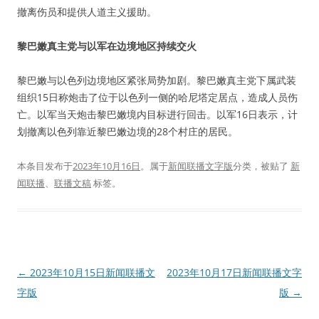
撤离伤员和提供人道主义援助。
黎巴嫩真主党与以军在边境地区持续交火
黎巴嫩与以色列边境地区紧张局势加剧。黎巴嫩真主党下属武装
组织15日称炮击了位于以色列一侧的哈尼塔定居点，造成人员伤
亡。以军当天炮击黎巴嫩境内目标进行回击。以军16日表示，计
划撤离以色列靠近黎巴嫩边境的28个村庄的居民。
本条目发布于
2023年10月16日
。属于
新闻联播文字版
分类，被贴了
新
闻联播
、
联播文稿
标签。
文
←
2023年10月15日新闻联播文
2023年10月17日新闻联播文字
章
字版
版
→
导