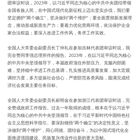
团审议时说，2023年，以习近平同志为核心的中共中央团结带领
全国各族人民，在中国式现代化新征程上迈出坚实步伐，我们要
坚定拥护“两个确立”，坚决做到“两个维护”；要全面贯彻新发展理
念，推动形成新质生产力；要着力优化营商环境，依法保护企业
家合法权益；要深入改进工作作风，务求工作实效。
全国人大常委会副委员长丁仲礼在参加吉林代表团审议时说，我
完全赞同李强总理所作的报告。2023年，在以习近平同志为核心
的中共中央坚强领导下，本届政府顶住外部压力、克服内部困
难，坚持稳中求进工作总基调，扎实推进高质量发展，加大宏观
调控力度，多方提振社会信心，严密防范各类风险，圆满完成经
济社会发展主要任务目标。
全国人大常委会副委员长郝明金在参加浙江代表团审议时说，完
全赞成政府工作报告。过去一年取得的成绩，根本在于以习近平
同志为核心的中共中央坚强领导，在于习近平新时代中国特色社
会主义思想科学指引。要深刻领悟“两个确立”的决定性意义，坚
决做到“两个维护”，同心同德、团结奋斗，为以中国式现代化全
面推进强国建设、民族复兴伟业作出新的更大贡献。