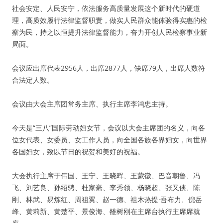
社会安定、人民安宁，依法服务高质量发展这个新时代的硬道
理，高质效履行法律监督职责，做实人民群众能体验得实惠的检
察为民，持之以恒提升法律监督能力，奋力开创人民检察事业新
局面。
会议应出席代表2956人，出席2877人，缺席79人，出席人数符
合法定人数。
会议由大会主席团常务主席、执行主席李鸿忠主持。
今天是“三八”国际劳动妇女节，会议以大会主席团的名义，向各
位女代表、女委员、女工作人员，向全国各族各界妇女，向世界
各国妇女，致以节日的祝贺和美好的祝福。
大会执行主席于伟国、王宁、王晓晖、王蒙徽、巴音朝鲁、冯
飞、刘艺良、孙绍骋、杜家毫、李秀领、杨晓超、张又侠、陈
刚、林武、易炼红、周祖翼、赵一德、祖木热提·吾布力、倪岳
峰、黄莉新、黄楚平、景俊海、雒树刚在主席台执行主席席就