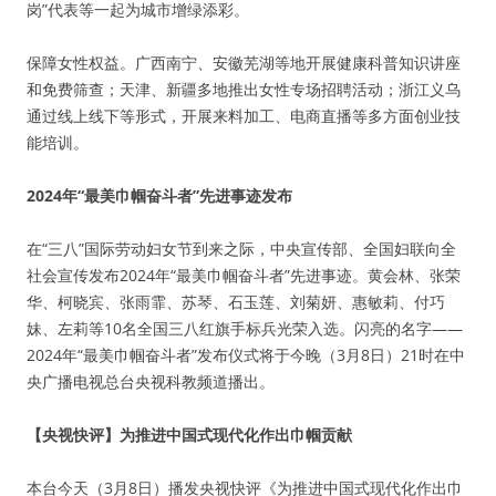
岗”代表等一起为城市增绿添彩。
保障女性权益。广西南宁、安徽芜湖等地开展健康科普知识讲座
和免费筛查；天津、新疆多地推出女性专场招聘活动；浙江义乌
通过线上线下等形式，开展来料加工、电商直播等多方面创业技
能培训。
2024年“最美巾帼奋斗者”先进事迹发布
在“三八”国际劳动妇女节到来之际，中央宣传部、全国妇联向全
社会宣传发布2024年“最美巾帼奋斗者”先进事迹。黄会林、张荣
华、柯晓宾、张雨霏、苏琴、石玉莲、刘菊妍、惠敏莉、付巧
妹、左莉等10名全国三八红旗手标兵光荣入选。闪亮的名字——
2024年“最美巾帼奋斗者”发布仪式将于今晚（3月8日）21时在中
央广播电视总台央视科教频道播出。
【央视快评】为推进中国式现代化作出巾帼贡献
本台今天（3月8日）播发央视快评《为推进中国式现代化作出巾