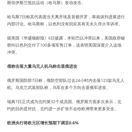
斯坦伊斯兰抵抗运动（哈马斯）发动攻击。
哈马斯7日称其代表团当天离开埃及首都开罗，将就谈判进展进行
内部讨论。哈马斯称，以色列没有回应其有关永久停火等诉求。
据美国《华盛顿邮报》6日披露，本轮巴以冲突以来，美国政府秘
密向以色列交付了100多项军售订单，这表明美国深度介入这场
冲突。
俄称击落大量乌无人机乌称击退俄进攻
俄罗斯国防部7日称，俄防空部队过去24小时内击落123架乌无人
机。乌克兰武装部队称，乌军在多个方向击退俄军进攻。
瑞典7日正式成为北约第32个成员国。俄罗斯方面多次表示，北
约的目的是对抗，北约进一步扩张不会给欧洲带来更多安全。
欧洲央行将欧元区增长预期下调至0.6%