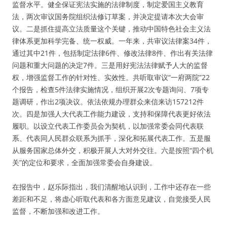
监督水平。健全保证宪法实施的法律制度，制定爱国主义教育
法，两次审议国务院组织法修订草案，并决定提请本次大会审
议。二是抓住提高立法质量这个关键，推动中国特色社会主义法
律体系更加科学完备、统一权威。一年来，共审议法律案34件，
通过其中21件，包括制定法律6件、修改法律8件、作出有关法律
问题和重大问题的决定7件。三是用好宪法法律赋予人大的监督
权，增强监督工作的针对性、实效性。共听取审议“一府两院”22
个报告，检查5件法律实施情况，组织开展2次专题询问、7项专
题调研，作出2项决议。依法依规办理群众来信来访157212件
次。四是加强人大代表工作能力建设，支持和保障代表更好依法
履职。以设立代表工作委员会为契机，以加强常委会同代表联
系、代表同人民群众联系为抓手，深化和拓展代表工作。五是服
从服务国家总体外交，积极开展人大对外交往。六是按照“四个机
关”的定位和要求，全面加强常委会自身建设。
在报告中，赵乐际指出，我们清醒地认识到，工作中还存在一些
差距和不足，将虚心听取代表和各方面意见建议，自觉接受人民
监督，不断加强和改进工作。