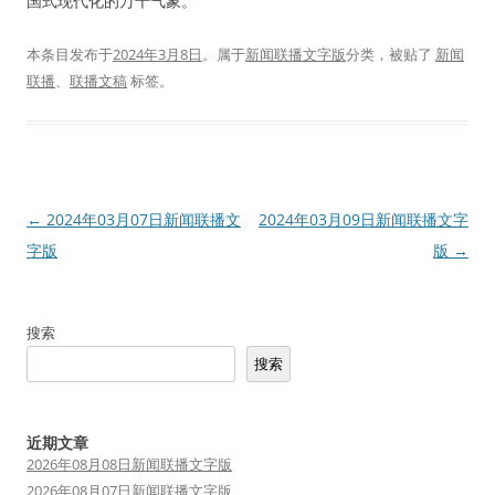
国式现代化的万千气象。
本条目发布于
2024年3月8日
。属于
新闻联播文字版
分类，被贴了
新闻
联播
、
联播文稿
标签。
文
←
2024年03月07日新闻联播文
2024年03月09日新闻联播文字
章
字版
版
→
导
航
搜索
搜索
近期文章
2026年08月08日新闻联播文字版
2026年08月07日新闻联播文字版