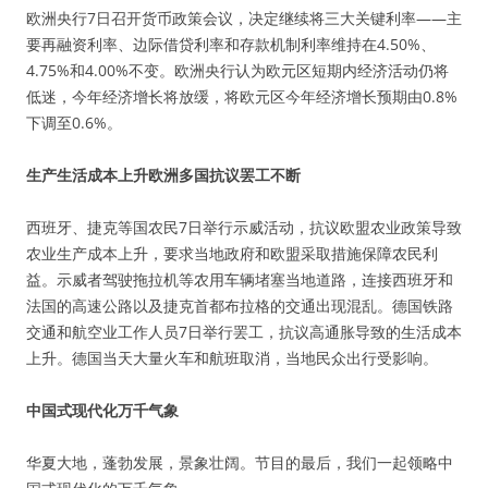
欧洲央行7日召开货币政策会议，决定继续将三大关键利率——主
要再融资利率、边际借贷利率和存款机制利率维持在4.50%、
4.75%和4.00%不变。欧洲央行认为欧元区短期内经济活动仍将
低迷，今年经济增长将放缓，将欧元区今年经济增长预期由0.8%
下调至0.6%。
生产生活成本上升欧洲多国抗议罢工不断
西班牙、捷克等国农民7日举行示威活动，抗议欧盟农业政策导致
农业生产成本上升，要求当地政府和欧盟采取措施保障农民利
益。示威者驾驶拖拉机等农用车辆堵塞当地道路，连接西班牙和
法国的高速公路以及捷克首都布拉格的交通出现混乱。德国铁路
交通和航空业工作人员7日举行罢工，抗议高通胀导致的生活成本
上升。德国当天大量火车和航班取消，当地民众出行受影响。
中国式现代化万千气象
华夏大地，蓬勃发展，景象壮阔。节目的最后，我们一起领略中