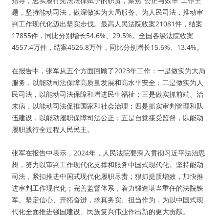
指导，忠实履行宪法法律赋予的职责，聚焦“公正与效率”工作主
题，坚持能动司法，做深做实为大局服务、为人民司法，推动审
判工作现代化迈出坚实步伐。最高人民法院收案21081件，结案
17855件，同比分别增长54.6%、29.5%。全国各级法院收案
4557.4万件，结案4526.8万件，同比分别增长15.6%、13.4%。
在报告中，张军从五个方面回顾了2023年工作：一是做实为大局
服务，以能动司法保障高质量发展和高水平安全；二是做实为人
民司法，以能动司法保障和增进民生福祉；三是做实抓前端、治
未病，以能动司法促推国家和社会治理；四是抓实审判管理和队
伍建设，以能动履职保障司法公正；五是自觉接受监督，以能动
履职践行全过程人民民主。
张军在报告中表示，2024年，人民法院要深入贯彻习近平法治思
想，努力以审判工作现代化支撑和服务中国式现代化。坚持能动
司法，紧扣推进中国式现代化履职尽责；狠抓提质增效，加快推
进审判工作现代化；完善监督体系，着力锻造堪当重任的法院铁
军。坚定信心、开拓奋进，求真务实、担当作为，为以中国式现
代化全面推进强国建设、民族复兴伟业作出新的更大贡献。