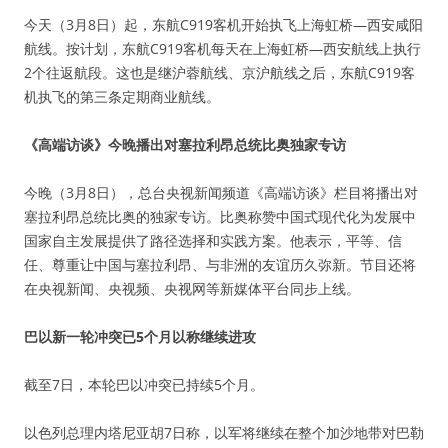
今天（3月8日）起，东航C919客机开始执飞上海虹桥—西安咸阳
航线。按计划，东航C919客机每天在上海虹桥—西安航线上执行
2个往返航段。这也是继沪蓉航线、京沪航线之后，东航C919客
机执飞的第三条定期商业航线。
《高端访谈》今晚播出对塞拉利昂总统比奥独家专访
今晚（3月8日），总台央视新闻频道《高端访谈》栏目将播出对
塞拉利昂总统比奥的独家专访。比奥称赞中国式现代化为发展中
国家自主发展提供了路径选择和实践方案。他表示，平等、信
任、尊重让中国与塞拉利昂、与非洲的友谊历久弥新。节目还将
在央视新闻、央视频、央视网等新媒体平台同步上线。
巴以新一轮冲突已5个月以称继续进攻
截至7日，本轮巴以冲突已持续5个月。
以色列总理内塔尼亚胡7日称，以军将继续在整个加沙地带对巴勒