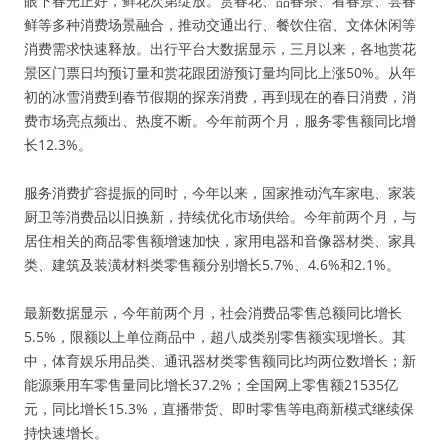
眼下春光正好，鲜花次第绽放。赏春花、品春茶、看春景、尝春
鲜等多种消费场景融合，推动交通出行、餐饮住宿、文体休闲等
消费需求快速释放。出行平台大数据显示，三月以来，各地赏花
景区门票日均预订量和赏花跟团游预订量均同比上涨50%。从年
初的冰雪消费到春节假期的探亲消费，再到现在的春日消费，消
费市场亮点频出、热度不断。今年前两个月，服务零售额同比增
长12.3%。
服务消费扩容提振的同时，今年以来，国家推动汽车家电、家装
厨卫等消费品以旧换新，持续优化市场供给。今年前两个月，与
居住相关的商品零售额增速加快，家用电器和音像器材类、家具
类、建筑及装潢材料类零售额分别增长5.7%、4.6%和2.1%。
最新数据显示，今年前两个月，社会消费品零售总额同比增长
5.5%，限额以上单位商品中，超八成类别零售额实现增长。其
中，体育娱乐用品类、通讯器材类零售额同比均两位数增长；新
能源乘用车零售量同比增长37.2%；全国网上零售额21535亿
元，同比增长15.3%，直播带货、即时零售等电商新模式继续保
持快速增长。