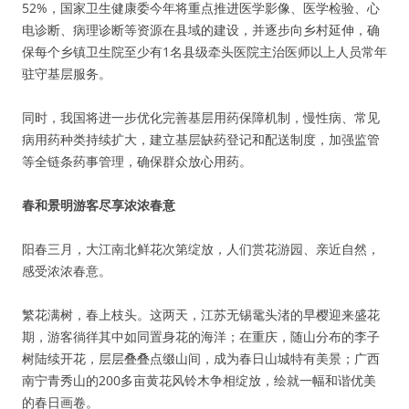
52%，国家卫生健康委今年将重点推进医学影像、医学检验、心
电诊断、病理诊断等资源在县域的建设，并逐步向乡村延伸，确
保每个乡镇卫生院至少有1名县级牵头医院主治医师以上人员常年
驻守基层服务。
同时，我国将进一步优化完善基层用药保障机制，慢性病、常见
病用药种类持续扩大，建立基层缺药登记和配送制度，加强监管
等全链条药事管理，确保群众放心用药。
春和景明游客尽享浓浓春意
阳春三月，大江南北鲜花次第绽放，人们赏花游园、亲近自然，
感受浓浓春意。
繁花满树，春上枝头。这两天，江苏无锡鼋头渚的早樱迎来盛花
期，游客徜徉其中如同置身花的海洋；在重庆，随山分布的李子
树陆续开花，层层叠叠点缀山间，成为春日山城特有美景；广西
南宁青秀山的200多亩黄花风铃木争相绽放，绘就一幅和谐优美
的春日画卷。