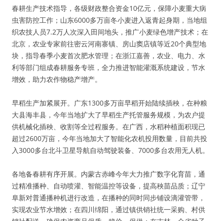
春耕生产技术指导，各级财政整合资金10亿元，保障小麦重大病
虫害防控工作；山东6000多万亩冬小麦进入返青起身期，当地组
织农技人员7.2万人次深入田间地头，推广小麦绿色增产技术；在
北京，农业专家前往密云河南寨镇、房山窦店镇等近20个典型地
块，指导春季小麦首次肥水管理；在浙江嘉善，农业、电力、水
利等部门组成春耕服务专班，全力推进智能灌溉系统建设，节水
增效，助力农作物稳产增产。
早稻生产加紧展开。广东1300多万亩早稻开始陆续插秧，在种粮
大县海丰县，今年当地扩大了早稻生产托管服务规模，为农户提
供机械化插秧、收割等全过程服务。在广西，水稻种植面积现已
超过2600万亩，今年当地加大了智能化农机投用数量，目前共投
入3000多台北斗卫星导航自动驾驶装备、7000多台农用无人机。
各地备春耕有序开展。内蒙古赤峰今年大力推广数字化育苗，通
过精准播种、自动喷灌、智能温控等设备，提高秧苗品质；辽宁
阜新对普通播种机进行改造，在播种的同时同步铺设滴灌管带，
实现农业节水增效；在四川绵阳，通过镇供销社统一采购、村供