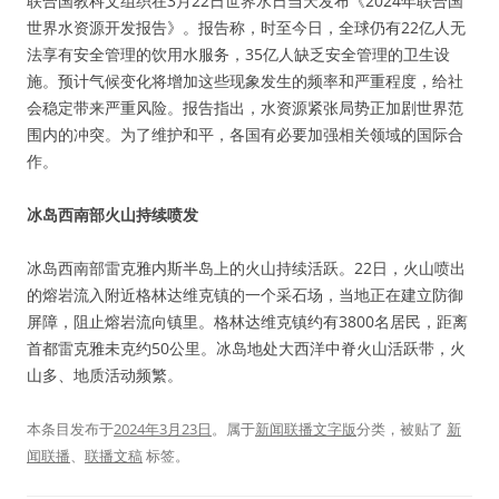
联合国教科文组织在3月22日世界水日当天发布《2024年联合国
世界水资源开发报告》。报告称，时至今日，全球仍有22亿人无
法享有安全管理的饮用水服务，35亿人缺乏安全管理的卫生设
施。预计气候变化将增加这些现象发生的频率和严重程度，给社
会稳定带来严重风险。报告指出，水资源紧张局势正加剧世界范
围内的冲突。为了维护和平，各国有必要加强相关领域的国际合
作。
冰岛西南部火山持续喷发
冰岛西南部雷克雅内斯半岛上的火山持续活跃。22日，火山喷出
的熔岩流入附近格林达维克镇的一个采石场，当地正在建立防御
屏障，阻止熔岩流向镇里。格林达维克镇约有3800名居民，距离
首都雷克雅未克约50公里。冰岛地处大西洋中脊火山活跃带，火
山多、地质活动频繁。
本条目发布于
2024年3月23日
。属于
新闻联播文字版
分类，被贴了
新
闻联播
、
联播文稿
标签。