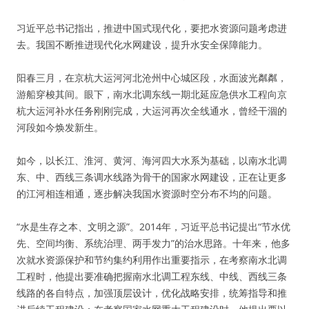
习近平总书记指出，推进中国式现代化，要把水资源问题考虑进
去。我国不断推进现代化水网建设，提升水安全保障能力。
阳春三月，在京杭大运河河北沧州中心城区段，水面波光粼粼，
游船穿梭其间。眼下，南水北调东线一期北延应急供水工程向京
杭大运河补水任务刚刚完成，大运河再次全线通水，曾经干涸的
河段如今焕发新生。
如今，以长江、淮河、黄河、海河四大水系为基础，以南水北调
东、中、西线三条调水线路为骨干的国家水网建设，正在让更多
的江河相连相通，逐步解决我国水资源时空分布不均的问题。
“水是生存之本、文明之源”。2014年，习近平总书记提出“节水优
先、空间均衡、系统治理、两手发力”的治水思路。十年来，他多
次就水资源保护和节约集约利用作出重要指示，在考察南水北调
工程时，他提出要准确把握南水北调工程东线、中线、西线三条
线路的各自特点，加强顶层设计，优化战略安排，统筹指导和推