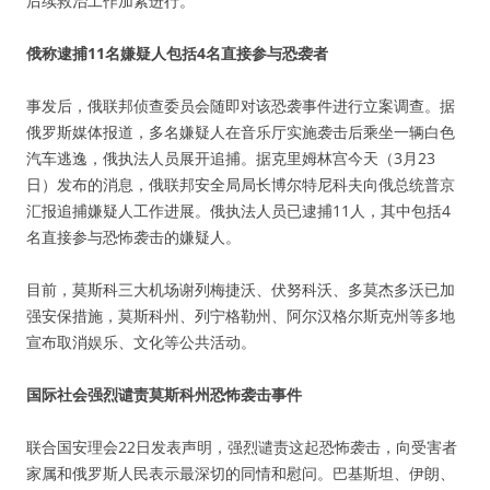
后续救治工作加紧进行。
俄称逮捕11名嫌疑人包括4名直接参与恐袭者
事发后，俄联邦侦查委员会随即对该恐袭事件进行立案调查。据
俄罗斯媒体报道，多名嫌疑人在音乐厅实施袭击后乘坐一辆白色
汽车逃逸，俄执法人员展开追捕。据克里姆林宫今天（3月23
日）发布的消息，俄联邦安全局局长博尔特尼科夫向俄总统普京
汇报追捕嫌疑人工作进展。俄执法人员已逮捕11人，其中包括4
名直接参与恐怖袭击的嫌疑人。
目前，莫斯科三大机场谢列梅捷沃、伏努科沃、多莫杰多沃已加
强安保措施，莫斯科州、列宁格勒州、阿尔汉格尔斯克州等多地
宣布取消娱乐、文化等公共活动。
国际社会强烈谴责莫斯科州恐怖袭击事件
联合国安理会22日发表声明，强烈谴责这起恐怖袭击，向受害者
家属和俄罗斯人民表示最深切的同情和慰问。巴基斯坦、伊朗、