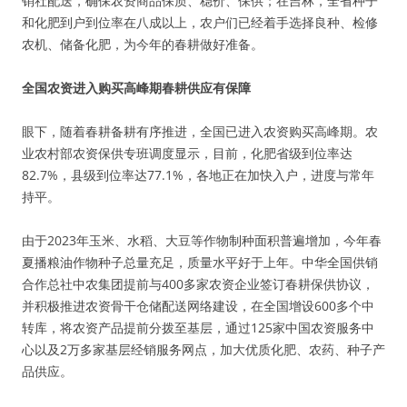
销社配送，确保农资商品保质、稳价、保供；在吉林，全省种子
和化肥到户到位率在八成以上，农户们已经着手选择良种、检修
农机、储备化肥，为今年的春耕做好准备。
全国农资进入购买高峰期春耕供应有保障
眼下，随着春耕备耕有序推进，全国已进入农资购买高峰期。农
业农村部农资保供专班调度显示，目前，化肥省级到位率达
82.7%，县级到位率达77.1%，各地正在加快入户，进度与常年
持平。
由于2023年玉米、水稻、大豆等作物制种面积普遍增加，今年春
夏播粮油作物种子总量充足，质量水平好于上年。中华全国供销
合作总社中农集团提前与400多家农资企业签订春耕保供协议，
并积极推进农资骨干仓储配送网络建设，在全国增设600多个中
转库，将农资产品提前分拨至基层，通过125家中国农资服务中
心以及2万多家基层经销服务网点，加大优质化肥、农药、种子产
品供应。