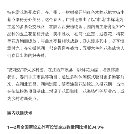
特色赏花游受欢迎。在广州，一树树盛开的红色木棉花把大街小
巷点缀得分外美丽，这个春天，广州还推出了以“市花”木棉花为
主题的多条公交线路；在陕西西安植物园，园内自主培育近30个
品种的玉兰花竞相开放、美不胜收；在河北正定，迎春花、梅花
等花卉绚丽绽放，与曲水亭桥相映成趣，游人漫步其中，尽享惬
意时光；在安徽芜湖，郁金香迎春盛放，五颜六色的花海成为人
们春日出游的好去处。
“赏花热”带火乡村游。在江西芦溪县，以鲜花为媒，增设露营、
餐饮、春日手工市集等项目，通过多种休闲模式吸引更多游客前
来。在湖北宜昌、湖南浏阳，随着油菜花陆续进入盛花期，当地
在传统旅游项目基础上增设了花田咖啡、花海骑行等新业态，成
为乡村游新亮点。
国内联播快讯
1—2月全国新设立外商投资企业数量同比增长34.9%