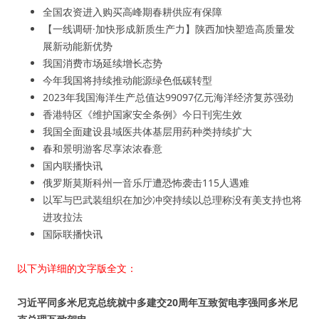
全国农资进入购买高峰期春耕供应有保障
【一线调研·加快形成新质生产力】陕西加快塑造高质量发
展新动能新优势
我国消费市场延续增长态势
今年我国将持续推动能源绿色低碳转型
2023年我国海洋生产总值达99097亿元海洋经济复苏强劲
香港特区《维护国家安全条例》今日刊宪生效
我国全面建设县域医共体基层用药种类持续扩大
春和景明游客尽享浓浓春意
国内联播快讯
俄罗斯莫斯科州一音乐厅遭恐怖袭击115人遇难
以军与巴武装组织在加沙冲突持续以总理称没有美支持也将
进攻拉法
国际联播快讯
以下为详细的文字版全文：
习近平同多米尼克总统就中多建交20周年互致贺电李强同多米尼