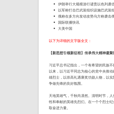
伊朗举行大规模游行谴责以色列袭
以军称打击巴武装组织设施巴武装
俄称在多方向发动攻势乌方称袭击
国际联播快讯
大美中国
以下为详细的文字版全文：
【新思想引领新征程】传承伟大精神凝聚
习近平总书记指出，一个有希望的民族不
以来，以习近平同志为核心的党中央推动
雄烈士，以崇高礼遇褒奖功勋人物，以实
争做先锋的良好氛围。
天地英雄气，千秋尚凛然。清明时节，人
牲和奉献的英雄先烈们。在一个个烈士纪
取奋进力量。