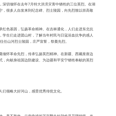
，深切缅怀在去年7月特大洪涝灾害中牺牲的三位英烈。在湖
宁，很多人自发来到纪念碑、烈士陵园，向先烈致以崇高敬
承红色基因，弘扬革命精神。在吉林通化，人们走进东北抗
，学生们走进团山村，了解当年村民与日寇浴血抗争的感人
前往任山河烈士陵园，庄严宣誓，祭奠先烈。
奠缅怀革命先烈，传承弘扬英烈精神。在新疆、西藏座座边
式，向献身祖国边防建设、为边疆和平安宁牺牲奉献的英烈
人们领略大好河山，感受优秀传统文化。
放，美不胜收。云南曲靖的万亩野生杜鹃也是花团锦簇，当