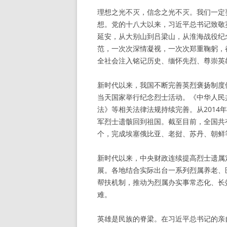
理想之光不灭，信念之光不灭。我们一定
想。党的十八大以来，习近平总书记致敬
延安，从大别山到吕梁山，从淮海战役纪
范，一次次深情凝视，一次次郑重鞠躬，
全社会注入铭记历史、缅怀先烈、尊崇英
新时代以来，我国不断完善英烈褒扬制度体
当天国家举行纪念烈士活动。《中华人民
法》等相关法律法规持续完善。从2014年
军烈士遗骸回到祖国。截至目前，全国共有
个，完成埃塞俄比亚、老挝、苏丹、朝鲜
新时代以来，中央财政连续提高烈士遗属
展。各地结合实际出台一系列烈属养老、
帮扶机制，推动为烈属办实事常态化、长
难。
英雄是民族的脊梁。在习近平总书记的亲