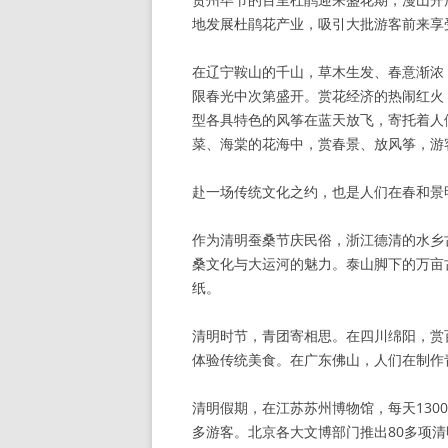
地发展杜鹃花产业，吸引大批游客前来享
在辽宁鞍山的千山，草木生发、春意渐浓
限春光中次第盛开。赏花经济的热闹红火
型各具特色的风筝在蓝天放飞，寄托着人
菜、海棠的花海中，赏春景、放风筝，游
赴一场传统文化之约，也是人们在春和景
作为清明蚕桑节庆民俗，浙江德清的水乡
桑文化与大运河的魅力。泰山脚下的万亩
纸。
清明时节，青团寄相思。在四川绵阳，赏
体验传统美食。在广东佛山，人们在制作
清明假期，在江苏苏州博物馆，每天130
多游客。北京各大文博部门推出80多项