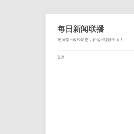
跳
至
正
每日新闻联播
文
把握每日政经动态，在这里读懂中国！
首页