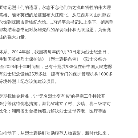
要铭记烈士们的遗愿，永志不忘他们为之流血牺牲的伟大理
英雄、缅怀英烈的足迹遍布大江南北。从江西井冈山到陕西
念馆到抚顺市雷锋纪念馆……习近平总书记以上率下、躬亲垂
都凝结着总书记对英雄先烈的深切缅怀和无限追思，为全党
雄的强大力量。
系。2014年起，我国将每年的9月30日定为烈士纪念日，
共和国英雄烈士保护法》《烈士褒扬条例》《烈士公祭办
至2023年十年时间里，已有十批共938位在韩中国人民志愿
烈士纪念设施25万多处，建有专门的保护管理机构1600多
等境外烈士纪念设施建设项目。
定期抚恤金标准，让“无名烈士变有名”的寻亲工作持续开
医疗等优待优惠措施，湖北省建立了村、乡镇、县三级结对
效化；湖南省出台措施着力解决烈士父母养老、医疗等困
自推动下，从烈士褒扬到功勋模范人物表彰，新时代以来，