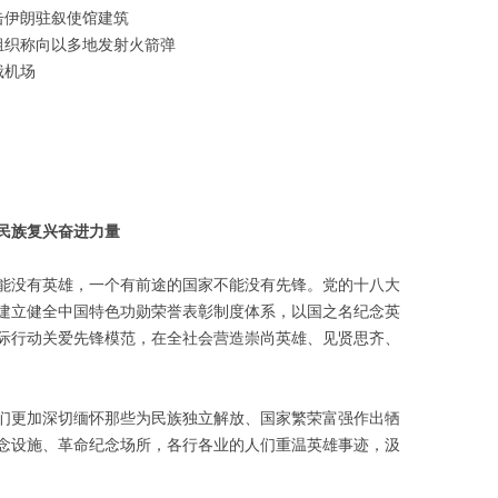
击伊朗驻叙使馆建筑
组织称向以多地发射火箭弹
俄机场
民族复兴奋进力量
能没有英雄，一个有前途的国家不能没有先锋。党的十八大
建立健全中国特色功勋荣誉表彰制度体系，以国之名纪念英
际行动关爱先锋模范，在全社会营造崇尚英雄、见贤思齐、
们更加深切缅怀那些为民族独立解放、国家繁荣富强作出牺
念设施、革命纪念场所，各行各业的人们重温英雄事迹，汲