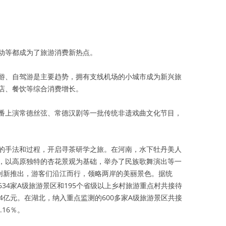
动等都成为了旅游消费新热点。
游、自驾游是主要趋势，拥有支线机场的小城市成为新兴旅
店、餐饮等综合消费增长。
番上演常德丝弦、常德汉剧等一批传统非遗戏曲文化节目，
的手法和过程，开启寻茶研学之旅。在河南，水下牡丹美人
，以高原独特的杏花景观为基础，举办了民族歌舞演出等一
次创新推出，游客们沿江而行，领略两岸的美丽景色。据统
34家A级旅游景区和195个省级以上乡村旅游重点村共接待
.14亿元。在湖北，纳入重点监测的600多家A级旅游景区共接
.16％。