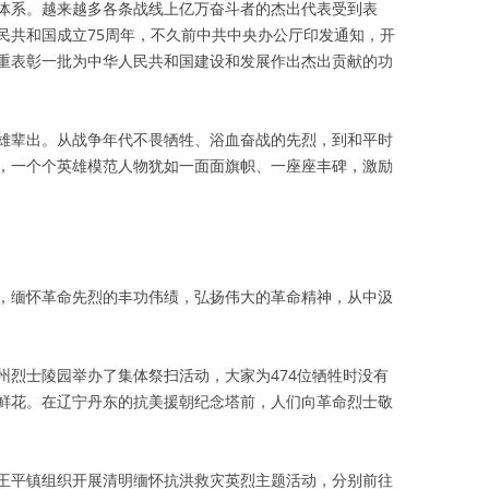
体系。越来越多各条战线上亿万奋斗者的杰出代表受到表
民共和国成立75周年，不久前中共中央办公厅印发通知，开
重表彰一批为中华人民共和国建设和发展作出杰出贡献的功
雄辈出。从战争年代不畏牺牲、浴血奋战的先烈，到和平时
，一个个英雄模范人物犹如一面面旗帜、一座座丰碑，激励
，缅怀革命先烈的丰功伟绩，弘扬伟大的革命精神，从中汲
州烈士陵园举办了集体祭扫活动，大家为474位牺牲时没有
鲜花。在辽宁丹东的抗美援朝纪念塔前，人们向革命烈士敬
王平镇组织开展清明缅怀抗洪救灾英烈主题活动，分别前往