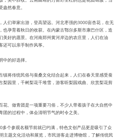
受盎然春意。
，人们举家出游，登高望远。河北枣强的3000亩杏花，在无
，也孕育着秋日的收获。在内蒙古鄂尔多斯市康巴什区，造
们美好的愿景。在河南郑州黄河岸边的农庄里，人们在油
客还可以亲手制作风筝。
明中的好选择。
古镇将传统民俗与蚕桑文化结合起来，人们在春天里感受蚕
古梨园里，千树梨花千堆雪，游客听梨园戏曲、欣赏梨花剪
百花、做青团是一项重要习俗，不少人带着孩子在大自然中
青团的过程中，体会清明节气的时令之美。
00多个参观名额节前就已约满，特色文创产品更是吸引了众
清明主题文化活动和展览，市民游客走进博物馆，了解传统民