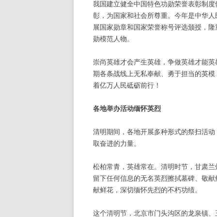
我国建立健全中国特色功勋荣誉表彰制度
彰，为国家和社会所尊重。今年是中华人
展国家勋章和国家荣誉称号评选颁授，隆
勋模范人物。
崇尚英雄才会产生英雄，争做英雄才能英
期各条战线上无私奉献、勇于担当的英模
着亿万人民砥砺前行！
各地举办活动缅怀英烈
清明期间，各地开展多种形式的祭扫活动
取奋进的力量。
松柏常青，英雄常在。清明时节，甘肃兰
留下任何信息的无名英烈擦拭墓碑、敬献
献鲜花，深切缅怀先烈的不朽功绩。
这个清明节，北京市门头沟区的龙泉镇、