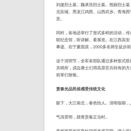
刘捷烈士墓、魏承浩烈士墓、熊丽烈士墓
北应城、黑龙江鸡西、山西武乡、青海西
意。
同时，各地还举行了形式多样的活动，传
联纪念馆，听讲解、看展览。在江西高安
事迹。在宁夏固原，2000多名师生徒步
这个清明节，全军各部队通过多种形式祭
关哨所，戍边勇士们用高原官兵特有的方
前辈们致敬。
赏春光品民俗感受传统文化
眼下，大江南北，春色怡人。清明假期，
气清景明，踏青赏春正当时。
贵州毕节的百里杜鹃迎来盛花期，漫山开