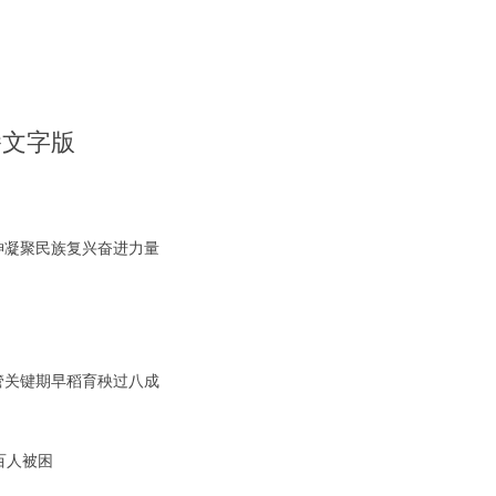
播文字版
神凝聚民族复兴奋进力量
管关键期早稻育秧过八成
百人被困