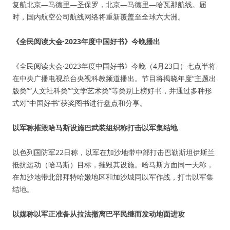
复航北京—马德里—圣保罗，北京—马德里—哈瓦那航线。届
时，国内航空公司航线网络将重新覆盖至全球六大洲。
《全民阅读大会·2023年度中国好书》今晚播出
《全民阅读大会·2023年度中国好书》今晚（4月23日）七点半将
在中央广播电视总台央视科教频道播出。节目将揭晓年度“主题出
版类”“人文社科类”“文学艺术类”等类别上榜好书，并通过多种形
式对“中国好书”获奖图书进行盘点和分享。
以军称摧毁哈马斯设施巴武装组织称打击以军集结地
以色列国防军22日称，以军在加沙地带中部打击巴勒斯坦伊斯兰
抵抗运动（哈马斯）目标，摧毁其设施。哈马斯方面同一天称，
在加沙地带北部拜特哈嫩地区和加沙城同以军作战，打击以军集
结地。
以媒称以军正准备从拉法撤离巴平民继而发动地面进攻