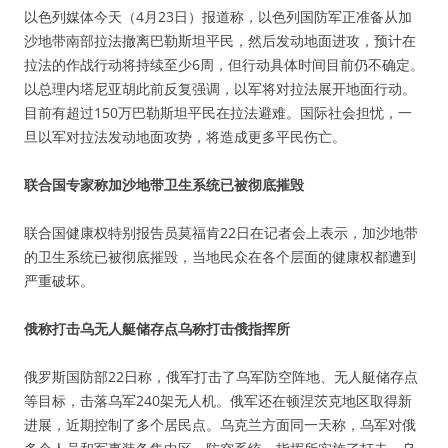
以色列媒体今天（4月23日）报道称，以色列国防军正准备从加
沙地带南部拉法撤离巴勒斯坦平民，然后发动地面进攻，预计在
拉法的作战行动将持续至少6周，但行动具体时间目前仍不确定。
以总理内塔尼亚胡此前反复强调，以军将对拉法展开地面行动。
目前有超过150万巴勒斯坦平民在拉法避难。国际社会担忧，一
旦以军对拉法发动地面攻势，将造成更多平民伤亡。
联合国专家称加沙地带卫生系统已被彻底摧毁
联合国健康权特别报告员莫福肯22日在记者会上表示，加沙地带
的卫生系统已被彻底摧毁，当地民众在各个层面的健康权都遭到
严重破坏。
俄称打击乌无人艇储存点乌称打击俄指挥所
俄罗斯国防部22日称，俄军打击了乌军防空阵地、无人艇储存点
等目标，击落乌军240架无人机。俄军还在顿涅茨克地区取得新
进展，近期控制了多个居民点。乌克兰方面同一天称，乌军对俄