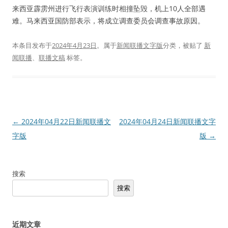
来西亚霹雳州进行飞行表演训练时相撞坠毁，机上10人全部遇
难。马来西亚国防部表示，将成立调查委员会调查事故原因。
本条目发布于
2024年4月23日
。属于
新闻联播文字版
分类，被贴了
新
闻联播
、
联播文稿
标签。
文
←
2024年04月22日新闻联播文
2024年04月24日新闻联播文字
章
字版
版
→
导
航
搜索
搜索
近期文章