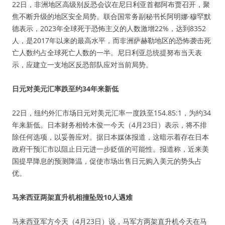
22日，非洲地区高级别反恐会议在尼日利亚首都阿布贾召开，聚
焦不断升级的地区安全局势。联合国常务副秘书长阿明娜·穆罕默
德表示，2023年全球死于恐怖主义的人数激增22%，达到8352
人，是2017年以来的最高水平，而非洲萨赫勒地区的恐怖袭击死
亡人数约占全球死亡人数的一半。尼日利亚总统提努布当天表
示，应建立一支地区反恐部队应对当前局势。
日元对美元汇率跌至约34年来新低
22日，纽约外汇市场日元对美元汇率一度跌至154.85:1，为约34
年来新低。日本财务相铃木俊一今天（4月23日）表示，将不排
除任何选项，以妥善应对。据日本媒体报道，这暗示着存在日本
政府干预汇市以阻止日元进一步贬值的可能性。报道称，近来美
国提早降息的预测降温，促使市场出售日元购入美元的势头占
优。
马来西亚两架直升机相撞坠毁10人遇难
马来西亚军方今天（4月23日）说，马军方两架直升机今天在马