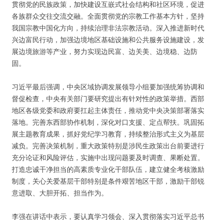
贯彻党的民族政策，加快建设互嵌式社会结构和社区环境，促进
各族群众交往交流交融。全面贯彻党的宗教工作基本方针，坚持
我国宗教中国化方向，持续治理非法宗教活动。深入推进新时代
兴边富民行动，加强边境地区基础设施和公共服务设施建设，发
展边境旅游等产业，努力实现边民富、边关美、边境稳、边防
固。
习近平最后强调，中央区域协调发展领导小组要加强统筹协调和
督促检查，中央有关部门要研究提出有针对性的政策举措。西部
地区各级党委和政府要扛起主体责任，推动党中央决策部署落实
落地。完善东西部协作机制，深化对口支援、定点帮扶。巩固拓
展主题教育成果，抓好党纪学习教育，持续整治形式主义为基层
减负。完善决策机制，重大政策特别是涉民生政策出台前要进行
充分论证和风险评估，实施中出现问题要及时调查、果断处置。
打造忠诚干净担当的高素质专业化干部队伍，建立健全考核激励
制度，关心关爱基层干部特别是条件艰苦地区干部，激励干部锐
意进取、大胆开拓、担当作为。
李强在讲话中表示，要认真学习领会、深入贯彻落实习近平总书