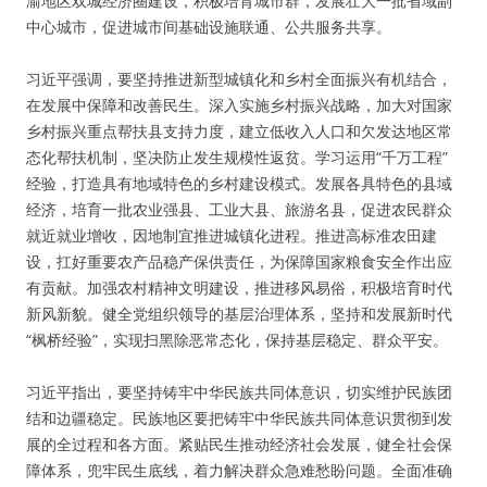
渝地区双城经济圈建设，积极培育城市群，发展壮大一批省域副
中心城市，促进城市间基础设施联通、公共服务共享。
习近平强调，要坚持推进新型城镇化和乡村全面振兴有机结合，
在发展中保障和改善民生。深入实施乡村振兴战略，加大对国家
乡村振兴重点帮扶县支持力度，建立低收入人口和欠发达地区常
态化帮扶机制，坚决防止发生规模性返贫。学习运用“千万工程”
经验，打造具有地域特色的乡村建设模式。发展各具特色的县域
经济，培育一批农业强县、工业大县、旅游名县，促进农民群众
就近就业增收，因地制宜推进城镇化进程。推进高标准农田建
设，扛好重要农产品稳产保供责任，为保障国家粮食安全作出应
有贡献。加强农村精神文明建设，推进移风易俗，积极培育时代
新风新貌。健全党组织领导的基层治理体系，坚持和发展新时代
“枫桥经验”，实现扫黑除恶常态化，保持基层稳定、群众平安。
习近平指出，要坚持铸牢中华民族共同体意识，切实维护民族团
结和边疆稳定。民族地区要把铸牢中华民族共同体意识贯彻到发
展的全过程和各方面。紧贴民生推动经济社会发展，健全社会保
障体系，兜牢民生底线，着力解决群众急难愁盼问题。全面准确