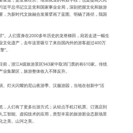
习近平总书记立足党和国家事业全局，深刻把握文化和旅游
署，为新时代文旅融合发展擘画了蓝图、明确了路径，我国
节”。人们置身在2000多年历史的龙脊梯田，宛若走进一幅生
业文化遗产，去年这里吸引了来自国内外的游客超过400万
擎”。
前，浙江A级旅游景区943家中取消门票的有610家。传统
产业集聚区，旅游整体收入不降反升。
演、灯火闪耀的尼山夜游季、汉服游园，当地在创新中“活
览，人们有了更多出游方式；从轻点手机订机票、订酒店到
人工智能、虚拟技术的应用，类型丰富的旅游新业态新场景
化之美、山河之美。