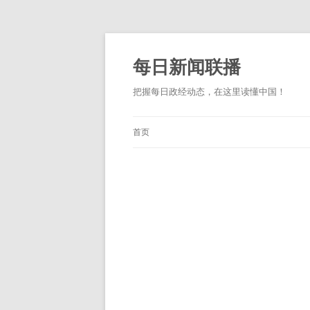
跳
至
正
每日新闻联播
文
把握每日政经动态，在这里读懂中国！
首页