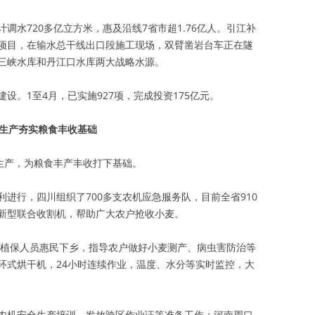
调水720多亿立方米，惠及沿线7省市超1.76亿人。引江补
项目，在输水总干线出口段施工现场，双臂凿岩台车正在隧
三峡水库和丹江口水库两大战略水源。
设。1至4月，已实施927项，完成投资175亿元。
”生产夯实粮食丰收基础
生产，为粮食丰产丰收打下基础。
进行，四川组织了700多支农机应急服务队，目前全省910
新型联合收割机，帮助广大农户抢收小麦。
农技植保人员惠民下乡，指导农户做好小麦测产、病虫害防治等
环式烘干机，24小时连续作业，温度、水分等实时监控，大
农机安全生产培训、发放跨区作业证等准备工作；河南周口