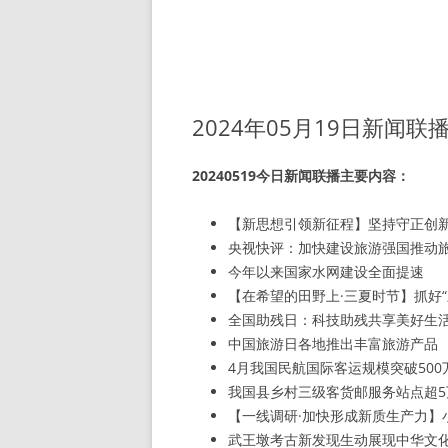
2024年05月19日新闻联
20240519今日新闻联播主要内容：
【新思想引领新征程】坚持守正创
央视快评：加快建设旅游强国推动
今年以来国家水网建设全面提速
【在希望的田野上·三夏时节】抓好
全国助残日：科技助残共享美好生
中国旅游日各地推出丰富旅游产品
4月我国民航国际客运规模突破500
我国县乡村三级客货邮服务站点超5
【一线调研·加快形成新质生产力】
武王墩考古新发现生动展现中华文