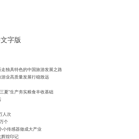
播文字版
新走独具特色的中国旅游发展之路
旅游业高质量发展行稳致远
“三夏”生产夯实粮食丰收基础
活
万人次
万个
小小传感器做成大产业
化辉煌印记