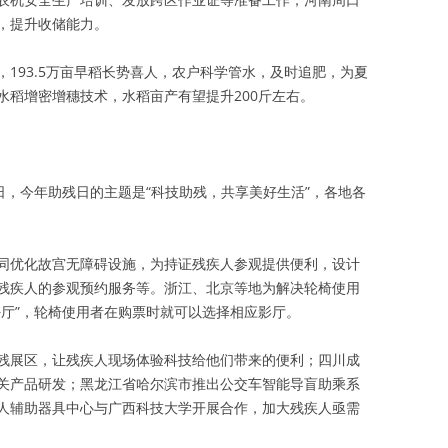
，提升收储能力。
193.5万亩早稻长势喜人，农户科学管水，及时追肥，为夏
水稻增密增穗技术，水稻亩产有望提升200斤左右。
日，今年助残日的主题是“科技助残，共享美好生活”，各地各
同优化故宫无障碍设施，为持证残疾人参观提供便利，设计
残疾人的参观预约服务等。浙江、北京等地为解决轮椅使用
好厅”，轮椅使用者在购票时就可以选择相应影厅。
残展区，让残疾人现场体验科技给他们带来的便利；四川成
关产品研发；黑龙江省哈尔滨市推出公交车智能导盲助乘系
人辅助器具中心与广西科技大学开展合作，加大残疾人亟需