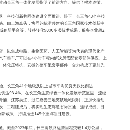
推动长三角一体化发展指明了前进方向、提供了根本遵循。
跃，科技创新共同体建设全面推进。眼下，长三角43个科技
施。由上海牵头，协同苏皖浙共建的长三角国家技术创新中
成创新平台等，转移转化9000多项技术成果，服务企业超2
密，以集成电路、生物医药、人工智能等为代表的现代化产
汽车整车厂可以在4小时车程内解决所需配套零部件供应。上
一体化压铸机、安徽的整车配套零部件，合力构成了更加先
治。长三角41个地级及以上城市平均优良天数比例达
体比例达93.4%。在长三角生态绿色一体化发展示范区里，流经
青浦、江苏吴江、浙江嘉善三地突破地域限制，正加快推动
设，工程建成后，将实现生态廊道省际贯通、连绿成线。目
创新成果，持续推进145个重点项目建设。
。截至2023年底，长三角铁路运营里程突破1.4万公里，