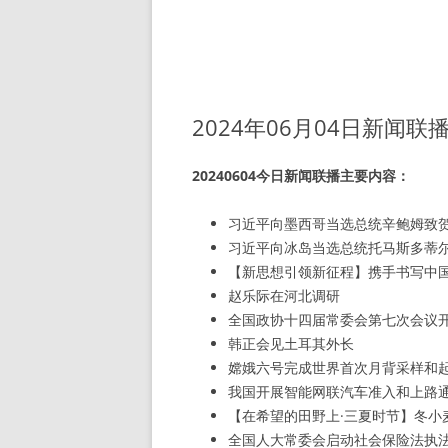
2024年06月04日新闻联
20240604今日新闻联播主要内容：
习近平向墨西哥当选总统辛鲍姆致
习近平向冰岛当选总统托马斯多蒂
【新思想引领新征程】携手书写中
赵乐际在河北调研
全国政协十四届常委会第七次会议
韩正会见土耳其外长
嫦娥六号完成世界首次月背采样和
我国开展智能网联汽车准入和上路
【在希望的田野上·三夏时节】冬小
全国人大常委会启动社会保险法执