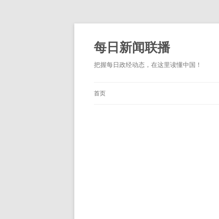
跳
至
正
每日新闻联播
文
把握每日政经动态，在这里读懂中国！
首页