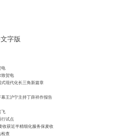
播文字版
贺电
尔致贺电
国式现代化长三角新篇章
开幕王沪宁主持丁薛祥作报告
起飞
通行试点
麦收获近半精细化服务保麦收
法检查