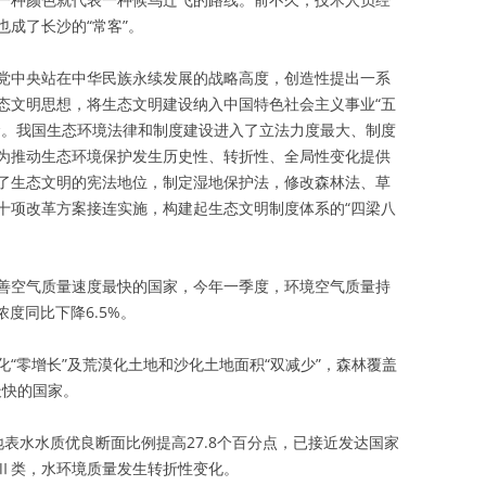
成了长沙的“常客”。
党中央站在中华民族永续发展的战略高度，创造性提出一系
态文明思想，将生态文明建设纳入中国特色社会主义事业“五
念。我国生态环境法律和制度建设进入了立法力度最大、制度
为推动生态环境保护发生历史性、转折性、全局性变化提供
了生态文明的宪法地位，制定湿地保护法，修改森林法、草
十项改革方案接连实施，构建起生态文明制度体系的“四梁八
善空气质量速度最快的国家，今年一季度，环境空气质量持
浓度同比下降6.5%。
“零增长”及荒漠化土地和沙化土地面积“双减少”，森林覆盖
最快的国家。
国地表水水质优良断面比例提高27.8个百分点，已接近发达国家
Ⅱ类，水环境质量发生转折性变化。