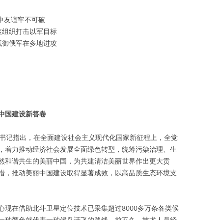
中友谊牢不可破
装组织打击以军目标
抵御俄军在多地进攻
中国建设新答卷
总书记指出，在全面建设社会主义现代化国家新征程上，全党
，着力推动经济社会发展全面绿色转型，统筹污染治理、生
然和谐共生的美丽中国，为共建清洁美丽世界作出更大贡
措，推动美丽中国建设取得显著成效，以高品质生态环境支
心现在借助北斗卫星定位技术已采集超过8000多万条各类候
一种颜色就代表一种候鸟迁飞的路线。前不久，技术人员经