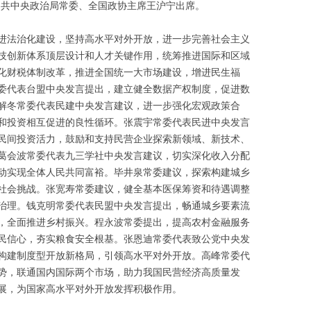
中共中央政治局常委、全国政协主席王沪宁出席。
进法治化建设，坚持高水平对外开放，进一步完善社会主义
技创新体系顶层设计和人才关键作用，统筹推进国际和区域
化财税体制改革，推进全国统一大市场建设，增进民生福
委代表台盟中央发言提出，建立健全数据产权制度，促进数
解冬常委代表民建中央发言建议，进一步强化宏观政策合
和投资相互促进的良性循环。张震宇常委代表民进中央发言
民间投资活力，鼓励和支持民营企业探索新领域、新技术、
葛会波常委代表九三学社中央发言建议，切实深化收入分配
动实现全体人民共同富裕。毕井泉常委建议，探索构建城乡
社会挑战。张宽寿常委建议，健全基本医保筹资和待遇调整
治理。钱克明常委代表民盟中央发言提出，畅通城乡要素流
，全面推进乡村振兴。程永波常委提出，提高农村金融服务
民信心，夯实粮食安全根基。张恩迪常委代表致公党中央发
构建制度型开放新格局，引领高水平对外开放。高峰常委代
势，联通国内国际两个市场，助力我国民营经济高质量发
展，为国家高水平对外开放发挥积极作用。