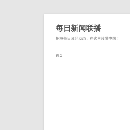
跳
至
正
每日新闻联播
文
把握每日政经动态，在这里读懂中国！
首页