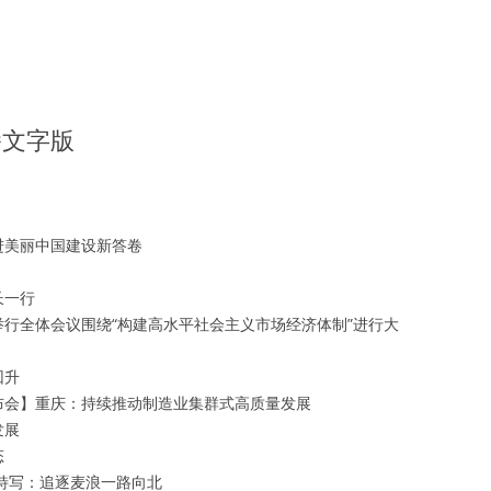
播文字版
进美丽中国建设新答卷
长一行
行全体会议围绕“构建高水平社会主义市场经济体制”进行大
回升
布会】重庆：持续推动制造业集群式高质量发展
发展
态
特写：追逐麦浪一路向北