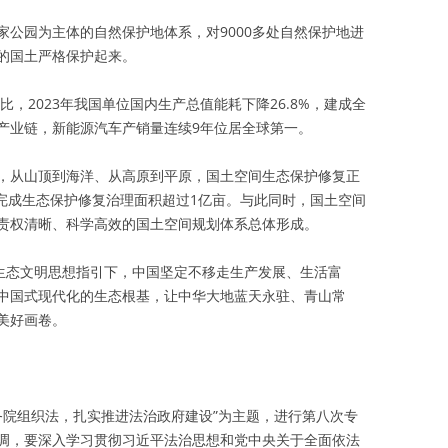
家公园为主体的自然保护地体系，对9000多处自然保护地进
的国土严格保护起来。
比，2023年我国单位国内生产总值能耗下降26.8%，建成全
产业链，新能源汽车产销量连续9年位居全球第一。
，从山顶到海洋、从高原到平原，国土空间生态保护修复正
计完成生态保护修复治理面积超过1亿亩。与此同时，国土空间
责权清晰、科学高效的国土空间规划体系总体形成。
平生态文明思想指引下，中国坚定不移走生产发展、生活富
中国式现代化的生态根基，让中华大地蓝天永驻、青山常
美好画卷。
务院组织法，扎实推进法治政府建设”为主题，进行第八次专
调，要深入学习贯彻习近平法治思想和党中央关于全面依法