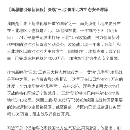
【新思想引领新征程】决战“三北”筑牢北方生态安全屏障
我国是世界上荒漠化最严重的国家之一，而荒漠化土地主要分布
在三北地区，也就是西北、华北和东北。一年前的今天（6月6
日），习近平总书记发出打好“三北”工程攻坚战、努力创造新时
代中国防沙治沙新奇迹的动员令。攻坚战启动一年来，各部门和
三北地区以防沙治沙为主攻方向，因地制宜，攻坚克难，截至目
前，已完成造林种草约4000万亩，加快筑牢北方生态安全屏障。
作为新时代“三北”工程三大标志性战役之一，黄河“几字弯”攻坚战
是重中之重。在内蒙古鄂尔多斯市，这里正在以日均治沙1万亩的
速度，全力攻坚黄河“几字弯”。在科尔沁、浑善达克两大沙地歼
灭战的核心区域辽宁彰武县，“三北”防护林带已向科尔沁沙地腹
地推进13公里。河西走廊-塔克拉玛干沙漠边缘阻击战片区是重要
的沙尘源和沙尘暴路径区，截至目前，片区内已完成建设任务面
积1539万亩，阻击战取得良好开局。
习近平总书记始终心系我国北方生态安全屏障建设，他指出，加