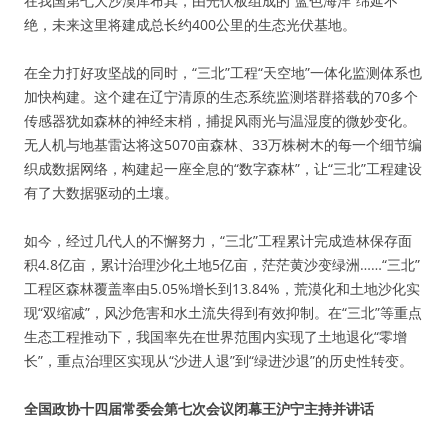
在我国第七大沙漠库布其，由光伏板组成的“蓝色海洋”绵延不
绝，未来这里将建成总长约400公里的生态光伏基地。
在全力打好攻坚战的同时，“三北”工程“天空地”一体化监测体系也
加快构建。这个建在辽宁清原的生态系统监测塔群搭载的70多个
传感器犹如森林的神经末梢，捕捉风雨光与温湿度的微妙变化。
无人机与地基雷达将这5070亩森林、33万株树木的每一个细节编
织成数据网络，构建起一座全息的“数字森林”，让“三北”工程建设
有了大数据驱动的土壤。
如今，经过几代人的不懈努力，“三北”工程累计完成造林保存面
积4.8亿亩，累计治理沙化土地5亿亩，茫茫黄沙变绿洲……“三北”
工程区森林覆盖率由5.05%增长到13.84%，荒漠化和土地沙化实
现“双缩减”，风沙危害和水土流失得到有效抑制。在“三北”等重点
生态工程推动下，我国率先在世界范围内实现了土地退化“零增
长”，重点治理区实现从“沙进人退”到“绿进沙退”的历史性转变。
全国政协十四届常委会第七次会议闭幕王沪宁主持并讲话