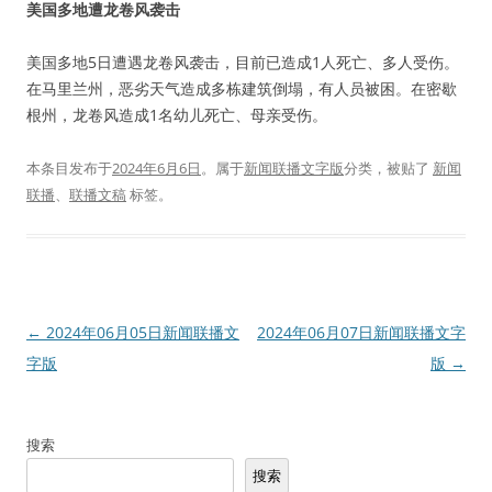
美国多地遭龙卷风袭击
美国多地5日遭遇龙卷风袭击，目前已造成1人死亡、多人受伤。
在马里兰州，恶劣天气造成多栋建筑倒塌，有人员被困。在密歇
根州，龙卷风造成1名幼儿死亡、母亲受伤。
本条目发布于
2024年6月6日
。属于
新闻联播文字版
分类，被贴了
新闻
联播
、
联播文稿
标签。
文
←
2024年06月05日新闻联播文
2024年06月07日新闻联播文字
章
字版
版
→
导
航
搜索
搜索