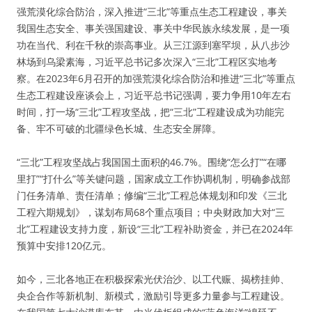
强荒漠化综合防治，深入推进“三北”等重点生态工程建设，事关
我国生态安全、事关强国建设、事关中华民族永续发展，是一项
功在当代、利在千秋的崇高事业。从三江源到塞罕坝，从八步沙
林场到乌梁素海，习近平总书记多次深入“三北”工程区实地考
察。在2023年6月召开的加强荒漠化综合防治和推进“三北”等重点
生态工程建设座谈会上，习近平总书记强调，要力争用10年左右
时间，打一场“三北”工程攻坚战，把“三北”工程建设成为功能完
备、牢不可破的北疆绿色长城、生态安全屏障。
“三北”工程攻坚战占我国国土面积的46.7%。围绕“怎么打”“在哪
里打”“打什么”等关键问题，国家成立工作协调机制，明确参战部
门任务清单、责任清单；修编“三北”工程总体规划和印发《三北
工程六期规划》，谋划布局68个重点项目；中央财政加大对“三
北”工程建设支持力度，新设“三北”工程补助资金，并已在2024年
预算中安排120亿元。
如今，三北各地正在积极探索光伏治沙、以工代赈、揭榜挂帅、
央企合作等新机制、新模式，激励引导更多力量参与工程建设。