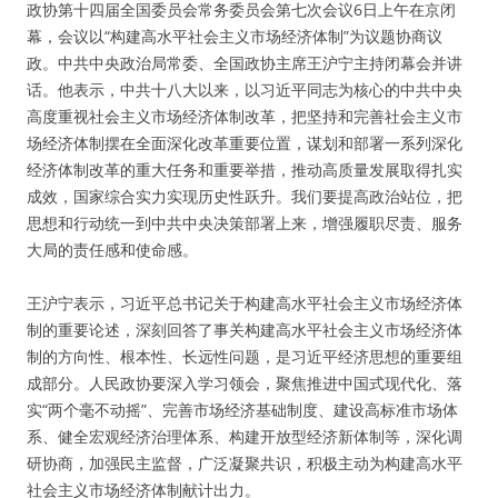
政协第十四届全国委员会常务委员会第七次会议6日上午在京闭
幕，会议以“构建高水平社会主义市场经济体制”为议题协商议
政。中共中央政治局常委、全国政协主席王沪宁主持闭幕会并讲
话。他表示，中共十八大以来，以习近平同志为核心的中共中央
高度重视社会主义市场经济体制改革，把坚持和完善社会主义市
场经济体制摆在全面深化改革重要位置，谋划和部署一系列深化
经济体制改革的重大任务和重要举措，推动高质量发展取得扎实
成效，国家综合实力实现历史性跃升。我们要提高政治站位，把
思想和行动统一到中共中央决策部署上来，增强履职尽责、服务
大局的责任感和使命感。
王沪宁表示，习近平总书记关于构建高水平社会主义市场经济体
制的重要论述，深刻回答了事关构建高水平社会主义市场经济体
制的方向性、根本性、长远性问题，是习近平经济思想的重要组
成部分。人民政协要深入学习领会，聚焦推进中国式现代化、落
实“两个毫不动摇”、完善市场经济基础制度、建设高标准市场体
系、健全宏观经济治理体系、构建开放型经济新体制等，深化调
研协商，加强民主监督，广泛凝聚共识，积极主动为构建高水平
社会主义市场经济体制献计出力。