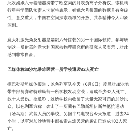
此次嫦娥六号着陆器携带了欧空局的月表负离子分析仪。该机构
行星科学团队负责人卡彭特表示，嫦娥六号带回的数据具有突破
性、意义重大，中国在空间探索领域的开放、共享精神令人印象
深刻。
意大利激光角反射器是嫦娥六号搭载的另一个国际载荷。参与研
制这一反射器的意大利国家核物理研究所的研究人员表示，对此
感到非常自豪。
巴媒体称加沙地带难民营一所学校遭袭32人死亡
据巴勒斯坦媒体报道，以色列军队今天（6月6日）凌晨对加沙地
带中部努赛赖特难民营一所学校发动空袭，造成至少32人死亡、
数十人受伤。报道称，这所学校内收留了大量无家可归的加沙民
众。以色列军方称，袭击了一所藏有巴勒斯坦伊斯兰抵抗运动
（哈马斯）武装人员的学校。另据半岛电视台今天报道，过去24
小时，以军对加沙地带中部布雷吉难民营的袭击已造成102人死
亡。