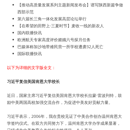
【推动高质量发展系列主题新闻发布会】谱写陕西新篇争做
西部示范
第六届长三角一体化发展高层论坛举行
【在希望的田野上·三夏时节】麦收一线的新农人
国内联播快讯
欧洲航天专家高度评价嫦娥六号探月任务
巴媒体称加沙地带难民营一所学校遭袭32人死亡
国际联播快讯
以下为详细的文字版全文：
习近平复信美国肯恩大学校长
近日，国家主席习近平复信美国肯恩大学校长拉蒙·雷波列特，鼓
励中美两国高校加强交流合作，为促进中美友好贡献力量。
习近平表示，2006年，我在贵校见证了中美合作创办温州肯恩大
学签约仪式。在双方共同努力下，温州肯恩大学办学成果显著，