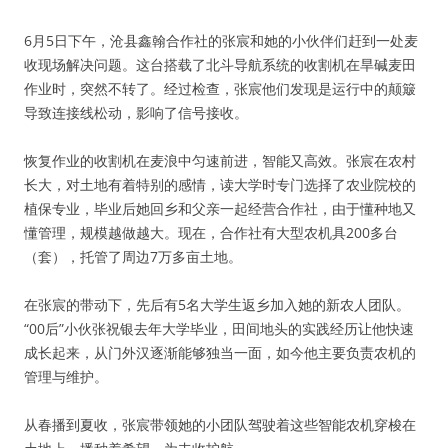
6月5日下午，沧县鑫翰合作社的张宸和她的小伙伴们赶到一处麦
收现场解决问题。这台搭载了北斗导航系统的收割机在旱碱麦田
作业时，突然不转了。经过检查，张宸他们发现是运行中的颠簸
导致连接线松动，影响了信号接收。
恢复作业的收割机在麦浪中匀速前进，智能又高效。张宸在农村
长大，对土地有着特别的感情，读大学时专门选择了农业院校的
植保专业，毕业后她回乡和父亲一起经营合作社，由于懂种地又
懂管理，规模越做越大。现在，合作社有大型农机具200多台
（套），托管了周边7万多亩土地。
在张宸的带动下，先后有5名大学生返乡加入她的新农人团队。
“00后”小伙张祝银去年大学毕业，田间地头的实践经历让他快速
成长起来，从门外汉逐渐能够独当一面，如今他主要负责农机的
管理与维护。
从春播到夏收，张宸带领她的小团队驾驶着这些智能农机穿梭在