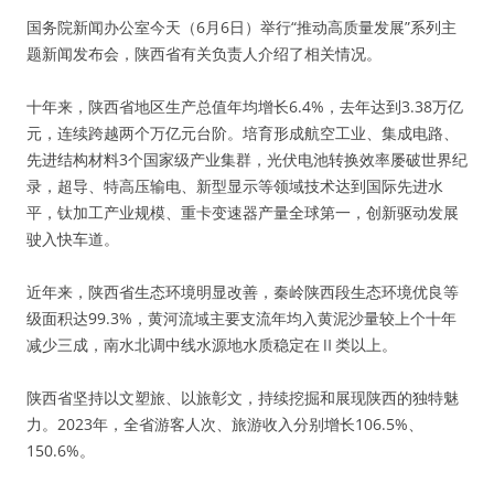
国务院新闻办公室今天（6月6日）举行“推动高质量发展”系列主
题新闻发布会，陕西省有关负责人介绍了相关情况。
十年来，陕西省地区生产总值年均增长6.4%，去年达到3.38万亿
元，连续跨越两个万亿元台阶。培育形成航空工业、集成电路、
先进结构材料3个国家级产业集群，光伏电池转换效率屡破世界纪
录，超导、特高压输电、新型显示等领域技术达到国际先进水
平，钛加工产业规模、重卡变速器产量全球第一，创新驱动发展
驶入快车道。
近年来，陕西省生态环境明显改善，秦岭陕西段生态环境优良等
级面积达99.3%，黄河流域主要支流年均入黄泥沙量较上个十年
减少三成，南水北调中线水源地水质稳定在Ⅱ类以上。
陕西省坚持以文塑旅、以旅彰文，持续挖掘和展现陕西的独特魅
力。2023年，全省游客人次、旅游收入分别增长106.5%、
150.6%。