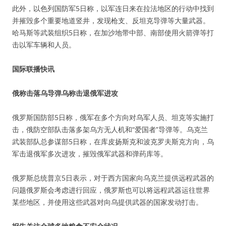
此外，以色列国防军5日称，以军连日来在拉法地区的行动中找到
并摧毁多个重要地道竖井，发现枪支、反坦克导弹等大量武器。
哈马斯等武装组织5日称，在加沙地带中部、南部使用火箭弹等打
击以军车辆和人员。
国际联播快讯
俄称击落乌导弹乌称击退俄军进攻
俄罗斯国防部5日称，俄军在多个方向对乌军人员、坦克等实施打
击，俄防空部队击落多架乌方无人机和“爱国者”导弹等。乌克兰
武装部队总参谋部5日称，在库皮扬斯克和波克罗夫斯克方向，乌
军击退俄军多次进攻，摧毁俄军武器和弹药库等。
俄罗斯总统普京5日表示，对于西方国家向乌克兰提供远程武器的
问题俄罗斯会考虑进行回应，俄罗斯也可以将远程武器运往世界
某些地区，并使用这些武器对向乌提供武器的国家发动打击。