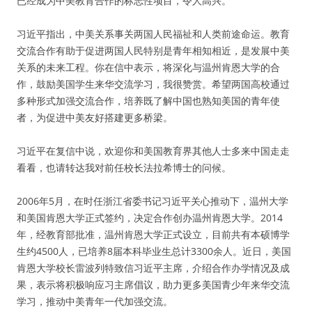
已经成为中美教育合作的标志性项目，令人高兴。
习近平指出，中美关系事关两国人民福祉和人类前途命运。教育
交流合作有助于促进两国人民特别是青年相知相近，是发展中美
关系的未来工程。你在信中表示，将深化与温州肯恩大学的合
作，鼓励美国学生来华交流学习，我很赞赏。希望两国高校通过
多种形式加强交流合作，培养既了解中国也熟知美国的青年使
者，为促进中美友好搭建更多桥梁。
习近平在复信中说，欢迎你和美国教育界其他人士多来中国走走
看看，也请转达我对前任校长法拉希博士的问候。
2006年5月，在时任浙江省委书记习近平关心推动下，温州大学
和美国肯恩大学正式签约，决定合作创办温州肯恩大学。2014
年，经教育部批准，温州肯恩大学正式设立，目前共有本硕博学
生约4500人，已培养8届本科毕业生总计3300余人。近日，美国
肯恩大学校长雷波列特致信习近平主席，介绍合作办学情况及成
果，表示将积极响应习主席倡议，助力更多美国青少年来华交流
学习，推动中美青年一代加强交流。