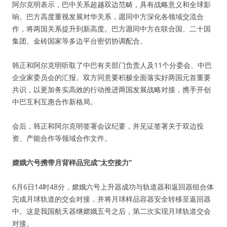
阿尔克明表示，巴中关系超越双边范畴，具有战略意义和全球影
响。巴方高度重视发展对华关系，愿同中方深化各领域交流合
作，将两国关系提升到新高度。巴方愿同中方在联合国、二十国
集团、金砖国家等多边平台密切协调配合。
韩正和阿尔克明听取了中巴有关部门负责人及11个分委会、中巴
企业家委员会的汇报。双方同意要积极全面落实好两国元首重要
共识，以更加务实高效的行动推进两国发展战略对接，携手开创
中巴互利互惠合作新格局。
会后，韩正和阿尔克明签署会议纪要，并见证签署关于双边投
资、产能合作等领域合作文件。
嫦娥六号携带月背样品完成“太空接力”
6月6日14时48分，嫦娥六号上升器成功与轨道器和返回器组合体
完成月球轨道的交会对接，并将月球样品容器安全转移至返回器
中。这是我国航天器继嫦娥五号之后，第二次实现月球轨道交会
对接。