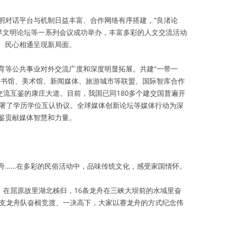
明对话平台与机制日益丰富、合作网络有序搭建，“良渚论
世界文明论坛等一系列会议成功举办，丰富多彩的人文交流活动
、民心相通呈现新局面。
育等公共事业对外交流广度和深度明显拓展。共建“一带一
图书馆、美术馆、新闻媒体、旅游城市等联盟、国际智库合作
交流互鉴的康庄大道。目前，我国已同180多个建交国普遍开
签署了学历学位互认协议。全球媒体创新论坛等媒体行动为深
鉴贡献媒体智慧和力量。
舟……在多彩的民俗活动中，品味传统文化，感受家国情怀。
，在屈原故里湖北秭归，16条龙舟在三峡大坝前的水域里奋
2支龙舟队奋楫竞渡、一决高下，大家以赛龙舟的方式纪念伟