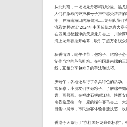
从北到南，一场场龙舟赛精彩纷呈。黑龙
人们在激昂的鼓声和号子声中感受浓浓的
湖、在海南海口的海甸河……龙舟队员们
流彩龙腾锦江”2024年中国传统龙舟大
在四川成都新津的天府龙舟会上，川渝两地
海上龙舟赛拉开帷幕，吸引了超万名观众
粽香情浓，端午佳节，包粽子、吃粽子必
制作当地的芦苇叶粽。在祖国最南端的三
线，互相分享包粽子的手法和技巧。
庆端午，各地还举行了各具特色的活动。
富多彩，小朋友们学做粽子、了解端午知
囊、画额画。在福建石狮蚶江镇、陕西安
南香格里拉一年一度的端午赛马会上，大
目集中展示，市民游客体验非遗技艺，欢
香港今天举行了“赤柱国际龙舟锦标赛”，