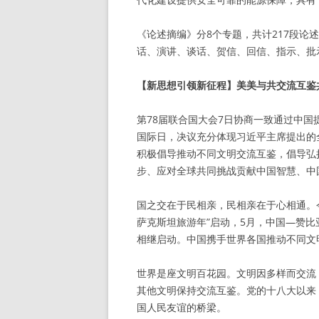
《论述摘编》分8个专题，共计217段论述
话、演讲、谈话、贺信、回信、指示、批
【新思想引领新征程】美美与共交流互鉴
第78届联合国大会7日协商一致通过中国
国际日，决议充分体现习近平主席提出的
积极倡导推动不同文明交流互鉴，倡导弘
步、应对全球共同挑战贡献中国智慧、中
国之交在于民相亲，民相亲在于心相通。今
萨克斯坦旅游年”启动，5月，中国—赞
相继启动。中国携手世界各国推动不同文
世界是座文明百花园。文明因多样而交流
其他文明保持交流互鉴。党的十八大以来
国人民友谊的桥梁。