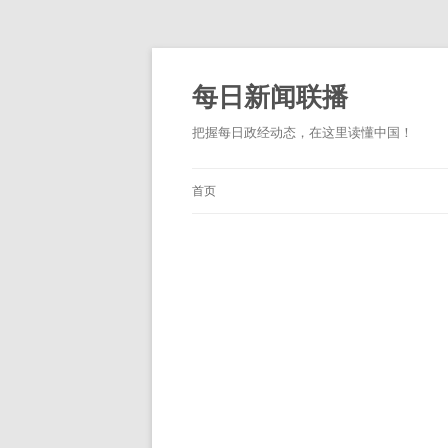
跳
至
正
每日新闻联播
文
把握每日政经动态，在这里读懂中国！
首页