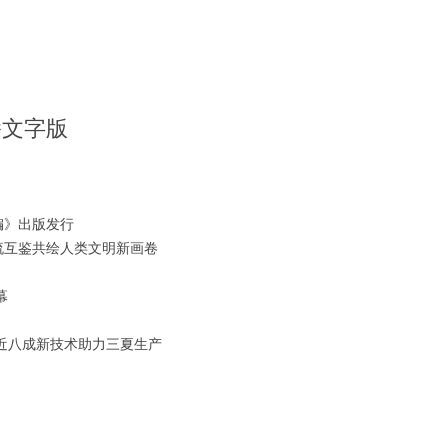
播文字版
编》出版发行
流互鉴共绘人类文明新画卷
幕
近八成新技术助力三夏生产