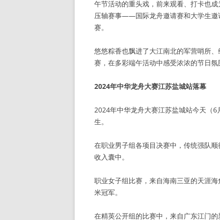
午节活动的重头戏，前来观看、打卡也成
压轴赛事——国际龙舟邀请赛和大学生邀
赛。
悠悠粽香也飘进了大江南北的军营哨所、
赛，在多彩端午活动中感受浓浓的节日氛
2024年中华龙舟大赛江苏盐城站落幕
2024年中华龙舟大赛江苏盐城站今天（
生。
在职业男子组各项目决赛中，传统强队顺德
收入囊中。
职业女子组比赛，来自海南三亚的天涯海角
米冠军。
在精英公开组的比赛中，来自广东江门的新