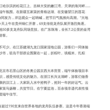
江哈尔滨的松花江上、吉林大安的嫩江湾、天津的海河畔……
端午氛围。在新疆五家渠的青格达湖、在安徽望江的莲花
协同发力，岸边观众一起呐喊，把节日气氛推向高潮。“大地
赛今天上午在贵州铜仁开赛，69支传统龙舟队展开激烈角逐。
50多支龙舟队同场竞技。在广东珠海，全长7.2公里的金湾
游客。
不可少。在江苏建湖九龙口国家湿地公园，游客们一同体验
沙市，驻岛干部群众围聚在一起，折粽叶、填糯米、扎粽
北京市石景山区的冬奥公园京西大本营里，端午体验项目丰
识，感受传统文化的魅力。在浙江长兴太湖畔，游客们做香
康的汉江上，大家跃入水中抢鸭子，抢到一年的好运气。云
家策马扬鞭，共贺节日。在宁夏盐池，百余项非遗代表性项
度端午佳节。
有超过190支来自世界各地的龙舟队伍参赛。这是今年香港端