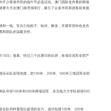
为不少香港市民的端午节必选活动。澳门国际龙舟赛的两项
请赛今天在澳门南湾湖举行，吸引了众多市民和游客前来观
维和一线。官兵们包粽子、咏诗、舞龙，开展军营特色龙舟
围和部队的温暖关怀。
6月10日）落幕。经过三个比赛日的比拼，各项目冠军全部产
乐从队实现包揽，把100米、200米、500米三项冠军全部
队夺得100米和200米两项冠军，东北电力大学队获得500
会队同样展现出超强的实力，成功包揽100米、200米、