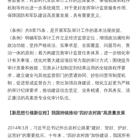
务新要求，对新时代军队审计工作的总体要求、事项权限和程序
机制等作出进一步系统规范，对于更好发挥审计监督服务作用、
保障国防和军队建设高质量发展，具有重要意义。
《条例》共8章75条，是开展军队审计工作的基本法规依据。
《条例》明确军队审计工作立足经济监督定位，增强政治属性和
政治功能，坚持严格依法、实事求是、全面覆盖、问题导向、查
治一体的原则；着力构建完善审计监督任务体系，进一步细化审
计有关事项，优化对重大建设项目等方面的审计方式；围绕提升
审计质量和效能，完善从计划制定到结果运用的全链路程序要
求，建立健全与其他监督部门的贯通协同、抄告问责等制度机
制，促进形成监督合力；突出加强自身建设，细化立起更为严格
的审计纪律要求，推动建设信念坚定、业务精通、作风务实、清
正廉洁的高素质专业化审计队伍。
【新思想引领新征程】我国持续推动“四好农村路”高质量发展
2014年3月，习近平总书记作出农村公路要“建好、管好、护好、
运营好”的重要批示。十年来，“四好农村路”加快建设，我国所有