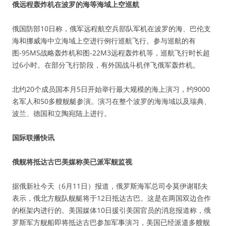
俄远程轰炸机在波罗的海等海域上空巡航
俄国防部10日称，俄军远程航空兵部队军机在波罗的海、巴伦支
海和挪威海中立海域上空进行例行巡航飞行。参与巡航的有
图-95MS战略轰炸机和图-22M3远程轰炸机等，巡航飞行时长超
过6小时。在部分飞行阶段，有外国战斗机伴飞俄军轰炸机。
北约20个成员国本月5日开始举行最大规模的海上演习，约9000
名军人和50多艘舰艇参演。演习在整个波罗的海海域以及瑞典、
波兰、德国和立陶宛陆上进行。
国际联播快讯
俄舰将抵达古巴美媒称美已派军舰监视
据俄新社今天（6月11日）报道，俄罗斯海军总司令莫伊谢耶夫
表示，俄北方舰队舰艇将于12日抵达古巴。这是在两国双边合作
的框架内进行的。美国媒体10日援引美国官员的消息报道称，俄
罗斯军方舰船即将抵达古巴参加军事演习，美国已经派遣多艘舰