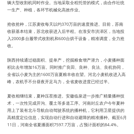
辆大型收割机同时作业。当地采取全程托管的模式，由合作社统
一生产、种植，各环节机械化高效作业。
抢收抢种，江苏麦收每天以约370万亩的速度推进。目前，苏南
收获基本结束，苏北收获进入后半程。在淮安市洪泽区，当地投
入2000多台履带式收割机和600台烘干设备，精准调度，全力抢
收。
陕西持续通过稳面积、提单产，挖掘粮食增产潜力，小麦播种面
积比去年增加16万亩。同时推广良田、良种、良法、良机协同，
全省以小麦为主的1600万亩夏粮丰收在望。河北小麦机收进入高
峰，农机手不分昼夜开足马力，全省麦收进度已经过半。
夏收相继结束，夏种压茬推进。安徽临泉进一步推广精量播种技
术，一次性完成开沟、覆土等多道工序。河南封丘农户今年夏种
用上了装有北斗导航自动驾驶系统的播种机，它利用卫星提供的
高精度定位信息，实现自动行进和自动避障的精准播种。截至6月
11日，河南全省夏播面积7597.7万亩，占预计面积的84.4%。