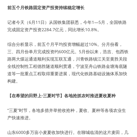
前五个月铁路固定资产投资持续稳定增长
记者今天（6月11日）从国铁集团获悉，今年1—5月，全国铁路
完成固定资产投资2284.7亿元，同比增长10.8%。
综合分析显示，前五个月平均投资增幅超过10%。分月份看，
三、四月份单月完成投资约600亿元。5月份以来，浩吉、包西铁
路两大煤运通道顺利实现互联互通，川青铁路镇江关至黄胜关段
全线控制性工程德胜隧道顺利贯通，宁波至舟山铁路金塘海底隧
道等一批重点工程取得重要进展，现代化铁路基础设施体系加快
构建。
【在希望的田野上·三夏时节】各地抢抓农时推进夏收夏种
“三夏”时节，各地多措并举抢收抢种，夏收、夏种等各项农业生
产快速推进。
山东6000多万亩小麦夏收加快进行。在聊城临清的这片麦田，几