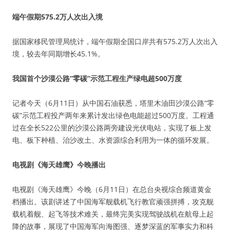
端午假期575.2万人次出入境
据国家移民管理局统计，端午假期全国口岸共有575.2万人次出入
境，较去年同期增长45.1%。
我国首个沙漠公路“零碳”示范工程生产绿电超500万度
记者今天（6月11日）从中国石油获悉，塔里木油田沙漠公路“零
碳”示范工程投产两年来累计发出绿色电能超过500万度。工程通
过在全长522公里的沙漠公路两旁建设光伏电站，实现了板上发
电、板下种植、治沙改土、水资源综合利用为一体的循环发展。
电视剧《海天雄鹰》今晚播出
电视剧《海天雄鹰》今晚（6月11日）在总台央视综合频道黄金
档播出。该剧讲述了中国海军舰载机飞行教官顽强拼搏，攻克舰
载机着舰、起飞等技术难关，最终完美实现驾驶战机在航母上起
降的故事，展现了中国海军向海图强、逐梦深蓝的军事实力和科