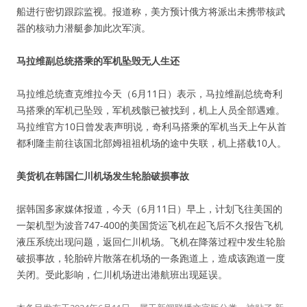
船进行密切跟踪监视。报道称，美方预计俄方将派出未携带核武
器的核动力潜艇参加此次军演。
马拉维副总统搭乘的军机坠毁无人生还
马拉维总统查克维拉今天（6月11日）表示，马拉维副总统奇利
马搭乘的军机已坠毁，军机残骸已被找到，机上人员全部遇难。
马拉维官方10日曾发表声明说，奇利马搭乘的军机当天上午从首
都利隆圭前往该国北部姆祖祖机场的途中失联，机上搭载10人。
美货机在韩国仁川机场发生轮胎破损事故
据韩国多家媒体报道，今天（6月11日）早上，计划飞往美国的
一架机型为波音747-400的美国货运飞机在起飞后不久报告飞机
液压系统出现问题，返回仁川机场。飞机在降落过程中发生轮胎
破损事故，轮胎碎片散落在机场的一条跑道上，造成该跑道一度
关闭。受此影响，仁川机场进出港航班出现延误。