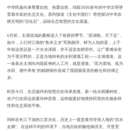
中华民族向来尊重自然、热爱自然，绵延5000多年的中华文明孕
育着丰富的生态文化。系列报道《文化中国行》带您探访中华农
耕文明的“活化石”，品味生态智慧的文化底蕴。
6月初，太湖流域的夏粮进入了收获的季节。“苏湖熟，天下足”，
如今，人们对江南的“鱼米之乡”耳熟能详。鲜为人知的是，上千
年前这里还是一片水乡泽国，并不适宜农耕劳作。让广袤滩涂变
为千里沃野的，正是当地特有的水利灌溉工程——太湖溇港。这
一条条从太湖向内陆延伸的人工河，就是溇港。“高为菜地、低为
水田、塘中养鱼”的精耕细作造就了我国最富庶的粮仓和丝绸之
乡。
时至今日，生态循环的智慧仍在传承发展。新一轮水稻播种前，
农户们在田边抓紧补种苜蓿，这样能更好地维持田里的生物多样
性和生态系统平衡。
同样在长江下游的江苏兴化，历史上一度是黄河夺淮入海的“洪水
走廊”。在这样不利的环境下，当地百姓积极抵御洪灾、开垦荒