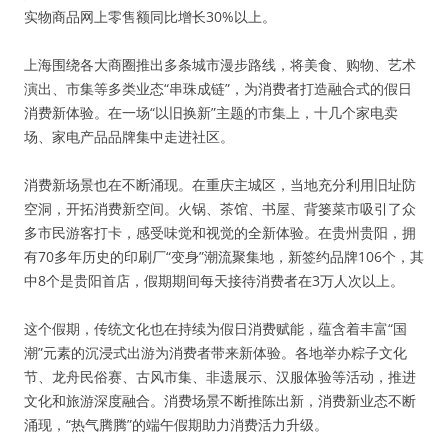
实物商品网上零售额同比增长30%以上。
上海围绕各大商圈推出多条城市漫步路线，将美食、购物、艺术
演出、市集等多类业态“串珠成链”，为消费者打造融合式的假日
消费新体验。在一场“以旧换新”主题的市集上，十几个家电卖
场、家电产品品牌集中走进社区。
消费新场景也在不断涌现。在重庆主城区，当地充分利用旧址防
空洞，开拓消费新空间。火锅、茶馆、书屋、背篓菜市吸引了众
多市民游客打卡，感受味觉和视觉的全新体验。在贵州贵阳，拥
有70多年历史的印刷厂“变身”潮流聚集地，新签约品牌106个，其
中8个是贵阳首店，假期期间每天接待消费者在3万人次以上。
这个假期，传统文化也在持续为假日消费赋能，蕴含着丰富“国
潮”元素的沉浸式出游为消费者带来新体验。各地举办粽子文化
节、龙舟民俗赛、古风市集、非遗展示、汉服体验等活动，推进
文化和旅游深度融合。消费场景不断推陈出新，消费新业态不断
涌现，“热气腾腾”的端午假期助力消费活力升级。