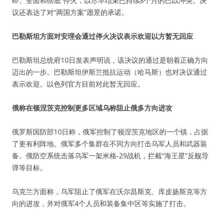
即、全面和彻底”停火，以尽早结束已持续8个月的巴以冲突。决
议还表达了对“两国方案”愿景的承诺。
巴勒斯坦方面对安理会通过停火决议表示欢迎以方暂无回应
巴勒斯坦总统府10日发表声明说，该决议的通过是朝着正确方向
迈出的一步。巴勒斯坦伊斯兰抵抗运动（哈马斯）也对决议通过
表示欢迎。以色列官方目前对此暂无回应。
俄称在顿涅茨克控制更多区域乌称阻止俄多方向进攻
俄罗斯国防部10日称，俄军控制了顿涅茨克地区的一个镇，占据
了更有利阵地。俄军多个集群在不同方向打击乌军人员和武器装
备。俄防空系统击落乌军一架米格-29战机，拦截“海王星”反舰导
弹等目标。
乌克兰方面称，乌军阻止了俄军在沃尔昌斯克、库皮扬斯克等方
向的进攻，并对俄军4个人员和装备集中区等实施了打击。