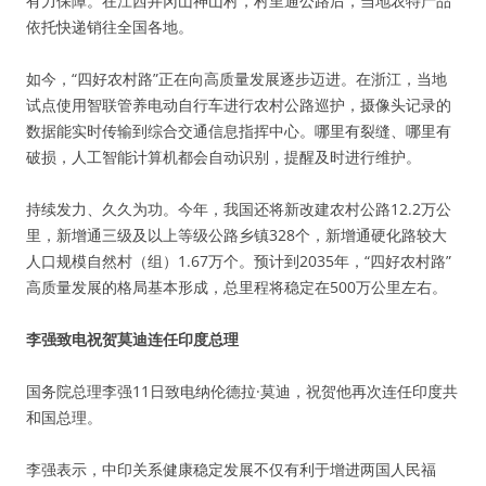
有力保障。在江西井冈山神山村，村里通公路后，当地农特产品
依托快递销往全国各地。
如今，“四好农村路”正在向高质量发展逐步迈进。在浙江，当地
试点使用智联管养电动自行车进行农村公路巡护，摄像头记录的
数据能实时传输到综合交通信息指挥中心。哪里有裂缝、哪里有
破损，人工智能计算机都会自动识别，提醒及时进行维护。
持续发力、久久为功。今年，我国还将新改建农村公路12.2万公
里，新增通三级及以上等级公路乡镇328个，新增通硬化路较大
人口规模自然村（组）1.67万个。预计到2035年，“四好农村路”
高质量发展的格局基本形成，总里程将稳定在500万公里左右。
李强致电祝贺莫迪连任印度总理
国务院总理李强11日致电纳伦德拉·莫迪，祝贺他再次连任印度共
和国总理。
李强表示，中印关系健康稳定发展不仅有利于增进两国人民福