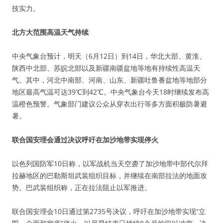
技实力。
北方大范围高温天气持续
中央气象台预计，明天（6月12日）到14日，华北大部、黄淮、
陕西中北部、苏皖北部以及新疆南疆盆地等地有持续性高温天
气。其中，河北中南部、河南、山东、新疆吐鲁番盆地等地部分
地区最高气温可达39℃到42℃。中央气象台今天18时继续发布高
温橙色预警。气象部门建议公众从穿衣出行等多方面积极防暑避
暑。
联合国安理会通过决议呼吁在加沙地带实现停火
以色列国防军10日称，以军战机当天空袭了加沙地带中部代尔拜
拉赫地区的巴勒斯坦武装组织目标，并继续在南部拉法的地面攻
势。巴武装组织称，正在拉法阻止以军推进。
联合国安理会10日通过第2735号决议，呼吁在加沙地带实现“立