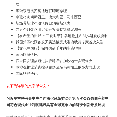
展
李强致电祝贺莫迪连任印度总理
李强将访问新西兰、澳大利亚、马来西亚
新场景新业态激活假日消费新活力
前五个月铁路固定资产投资持续稳定增长
【在希望的田野上·三夏时节】各地抢抓农时推进夏收夏种
我国第四批预备航天员选拔完成港澳载荷专家首次入选
【文化中国行】探寻绵延千年的生态智慧
国内联播快讯
联合国安理会通过决议呼吁在加沙地带实现停火
俄称在顿涅茨克控制更多区域乌称阻止俄多方向进攻
国际联播快讯
以下为详细的文字版全文：
习近平主持召开中央全面深化改革委员会第五次会议强调完善中
国特色现代企业制度建设具有全球竞争力的科技创新开放环境