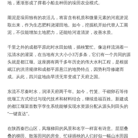
地，逐渐形成了撑着小船去种田的垛田农业模式。
罱泥是垛田独有的农活儿，将富含有机质和微量元素的河底淤泥
取出来，作为生态肥料浇灌田地。如今，挖掘机开始代替人工罱
泥，不仅能增加土地肥力，还能给河道清淤，改善水质。
千里之外的成都平原此时水田如镜，插秧繁忙。像这样流淌着一
泓清水的灌渠，在当地有大大小小3万多条，它们有一个共同的源
头就是都江堰。这座拥有两千多年历史的伟大水利工程，是根据
岷江的洪涝规律和成都平原悬江的地势特点，因势利导修建而
成。从此，四川盆地由旱涝无常变成了天府之国。
东流不尽秦时水，润泽天府两千年。如今，竹笼、干砌卵石等传
统堰工方式经过与现代技术和材料结合，继续造福百姓。新建成
的都江堰渠首数字孪生系统能够实现水资源分配从源头到田头的
“一键直达”。
在陕西秦巴山区，凤堰梯田的风景和名字一样富有诗意。层层叠
叠的梯田、散落田间的房舍、忙碌插秧的人们好似一幅山水田园