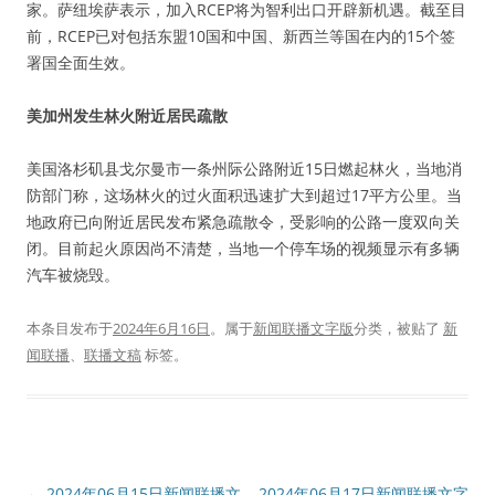
家。萨纽埃萨表示，加入RCEP将为智利出口开辟新机遇。截至目
前，RCEP已对包括东盟10国和中国、新西兰等国在内的15个签
署国全面生效。
美加州发生林火附近居民疏散
美国洛杉矶县戈尔曼市一条州际公路附近15日燃起林火，当地消
防部门称，这场林火的过火面积迅速扩大到超过17平方公里。当
地政府已向附近居民发布紧急疏散令，受影响的公路一度双向关
闭。目前起火原因尚不清楚，当地一个停车场的视频显示有多辆
汽车被烧毁。
本条目发布于
2024年6月16日
。属于
新闻联播文字版
分类，被贴了
新
闻联播
、
联播文稿
标签。
文
←
2024年06月15日新闻联播文
2024年06月17日新闻联播文字