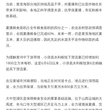
当前，黄淮海部分地区持续高温干旱，对夏播和已出苗作物生长
带来不利影响。各地正科学调度水源，抗旱保夏播，夯实秋粮丰
收基础。
夏播粮食面积占全年粮食面积的四分之一，农业农村部农情调度
显示，全国夏播粮食已完成60%。未来一周，仍是黄淮海地区夏
玉米、夏大豆的适播期，因此充足的水源关乎农作物幼苗的成
活。
为缓解黄河中下游旱情，小浪底水利枢纽下泄流量已经增加到
1800立方米每秒。这是6月6日以来，小浪底水利枢纽第6次精确
提高下泄流量。
在沿黄城市河南濮阳，当地正在对河道卡点、堵点进行清理疏
浚，全力抗旱保灌，当前每天引黄河水800多万立方米。
大中型灌区是保障粮食安全的重要基础设施。位于山西运城的大
禹渡、夹马口等大型灌区已开足马力上水，全力灌溉保夏播。茨