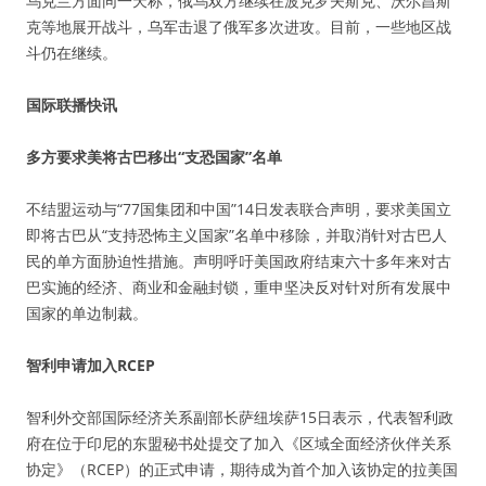
乌克兰方面同一天称，俄乌双方继续在波克罗夫斯克、沃尔昌斯
克等地展开战斗，乌军击退了俄军多次进攻。目前，一些地区战
斗仍在继续。
国际联播快讯
多方要求美将古巴移出“支恐国家”名单
不结盟运动与“77国集团和中国”14日发表联合声明，要求美国立
即将古巴从“支持恐怖主义国家”名单中移除，并取消针对古巴人
民的单方面胁迫性措施。声明呼吁美国政府结束六十多年来对古
巴实施的经济、商业和金融封锁，重申坚决反对针对所有发展中
国家的单边制裁。
智利申请加入RCEP
智利外交部国际经济关系副部长萨纽埃萨15日表示，代表智利政
府在位于印尼的东盟秘书处提交了加入《区域全面经济伙伴关系
协定》（RCEP）的正式申请，期待成为首个加入该协定的拉美国