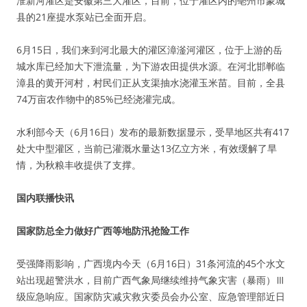
淮新河灌区是安徽第三大灌区，目前，位于灌区内的亳州市蒙城
县的21座提水泵站已全面开启。
6月15日，我们来到河北最大的灌区漳滏河灌区，位于上游的岳
城水库已经加大下泄流量，为下游农田提供水源。在河北邯郸临
漳县的黄开河村，村民们正从支渠抽水浇灌玉米苗。目前，全县
74万亩农作物中的85%已经浇灌完成。
水利部今天（6月16日）发布的最新数据显示，受旱地区共有417
处大中型灌区，当前已灌溉水量达13亿立方米，有效缓解了旱
情，为秋粮丰收提供了支撑。
国内联播快讯
国家防总全力做好广西等地防汛抢险工作
受强降雨影响，广西境内今天（6月16日）31条河流的45个水文
站出现超警洪水，目前广西气象局继续维持气象灾害（暴雨）Ⅲ
级应急响应。国家防灾减灾救灾委员会办公室、应急管理部近日