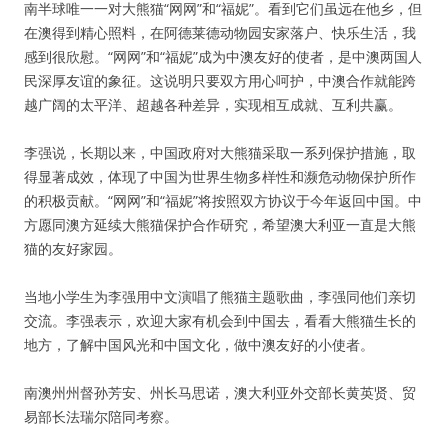
南半球唯一一对大熊猫“网网”和“福妮”。看到它们虽远在他乡，但
在澳得到精心照料，在阿德莱德动物园安家落户、快乐生活，我
感到很欣慰。“网网”和“福妮”成为中澳友好的使者，是中澳两国人
民深厚友谊的象征。这说明只要双方用心呵护，中澳合作就能跨
越广阔的太平洋、超越各种差异，实现相互成就、互利共赢。
李强说，长期以来，中国政府对大熊猫采取一系列保护措施，取
得显著成效，体现了中国为世界生物多样性和濒危动物保护所作
的积极贡献。“网网”和“福妮”将按照双方协议于今年返回中国。中
方愿同澳方延续大熊猫保护合作研究，希望澳大利亚一直是大熊
猫的友好家园。
当地小学生为李强用中文演唱了熊猫主题歌曲，李强同他们亲切
交流。李强表示，欢迎大家有机会到中国去，看看大熊猫生长的
地方，了解中国风光和中国文化，做中澳友好的小使者。
南澳州州督孙芳安、州长马思诺，澳大利亚外交部长黄英贤、贸
易部长法瑞尔陪同考察。