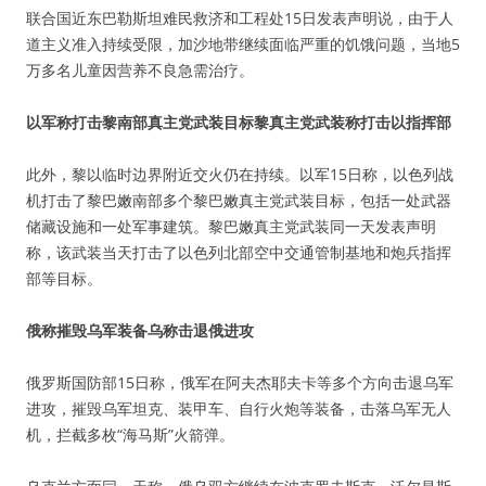
联合国近东巴勒斯坦难民救济和工程处15日发表声明说，由于人
道主义准入持续受限，加沙地带继续面临严重的饥饿问题，当地5
万多名儿童因营养不良急需治疗。
以军称打击黎南部真主党武装目标黎真主党武装称打击以指挥部
此外，黎以临时边界附近交火仍在持续。以军15日称，以色列战
机打击了黎巴嫩南部多个黎巴嫩真主党武装目标，包括一处武器
储藏设施和一处军事建筑。黎巴嫩真主党武装同一天发表声明
称，该武装当天打击了以色列北部空中交通管制基地和炮兵指挥
部等目标。
俄称摧毁乌军装备乌称击退俄进攻
俄罗斯国防部15日称，俄军在阿夫杰耶夫卡等多个方向击退乌军
进攻，摧毁乌军坦克、装甲车、自行火炮等装备，击落乌军无人
机，拦截多枚“海马斯”火箭弹。