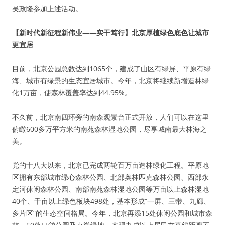
吴政隆参加上述活动。
【新时代新征程新伟业——实干笃行】北京厚植绿色底色让城市
更宜居
目前，北京公园总数达到1065个，建成了山区有绿屏、平原有绿
海、城市有绿景的生态宜居城市。今年，北京将继续新增造林绿
化1万亩，使森林覆盖率达到44.95%。
不久前，北京南四环旁的南森观景台正式开放，人们可以在这里
俯瞰600多万平方米的南苑森林湿地公园，尽享城南最大林海之
美。
党的十八大以来，北京已完成两轮百万亩造林绿化工程。平原地
区拥有东部城市绿心森林公园、北部奥林匹克森林公园、西部永
定河休闲森林公园、南部南苑森林湿地公园等万亩以上森林湿地
40个、千亩以上绿色板块498处，基本形成“一屏、三带、九廊、
多片区”的生态空间格局。今年，北京再添15处休闲公园和城市森