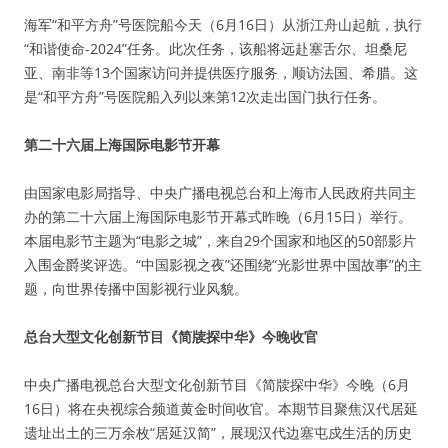
海军“和平方舟”号医院船今天（6月16日）从浙江舟山起航，执行
“和谐使命-2024”任务。此次任务，该船将远赴塞舌尔、坦桑尼
亚、南非等13个国家访问并提供医疗服务，顺访法国、希腊。这
是“和平方舟”号医院船入列以来第12次走出国门执行任务。
第二十六届上海国际电影节开幕
由国家电影局指导、中央广播电视总台和上海市人民政府共同主
办的第二十六届上海国际电影节开幕式昨晚（6月15日）举行。
本届电影节主题为“电影之城”，来自29个国家和地区的50部影片
入围金爵奖评选。“中国影视之夜”还围绕“光影世界中国故事”的主
题，向世界传播中国影视行业风貌。
总台大型文化创新节目《简牍探中华》今晚收官
中央广播电视总台大型文化创新节目《简牍探中华》今晚（6月
16日）将在央视综合频道黄金时间收官。本期节目聚焦汉代居延
遗址出土的三万余枚“居延汉简”，展现汉代边塞屯戍生活的历史