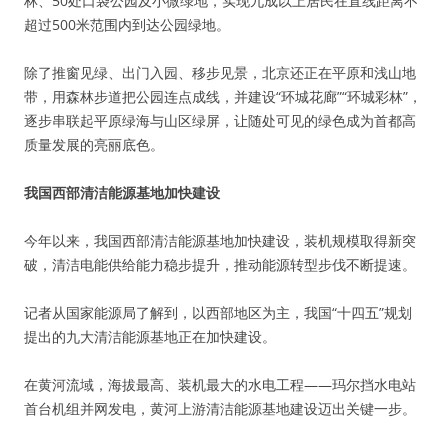
林、50处口袋公园及小微绿地，实现九成以上居民在直线距离不
超过500米范围内到达公园绿地。
除了推窗见绿、出门入园、移步见景，北京还正在平原和浅山地
带，用森林步道把公园连点成线，并建设“环城花廊”“环城彩林”，
逐步串联起平原绿海与山区绿屏，让随处可见的绿色成为首都高
质量发展的亮丽底色。
我国西部清洁能源基地加快建设
今年以来，我国西部清洁能源基地加快建设，装机规模取得新突
破，清洁电能供给能力稳步提升，推动能源转型步伐不断提速。
记者从国家能源局了解到，以西部地区为主，我国“十四五”规划
提出的九大清洁能源基地正在加快建设。
在黄河流域，海拔最高、装机最大的水电工程——玛尔挡水电站
首台机组并网发电，黄河上游清洁能源基地建设迈出关键一步。