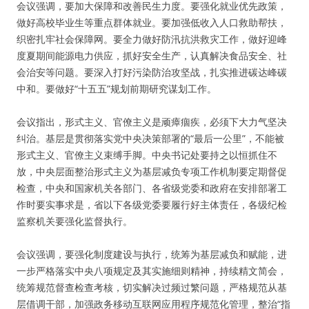
会议强调，要加大保障和改善民生力度。要强化就业优先政策，
做好高校毕业生等重点群体就业。要加强低收入人口救助帮扶，
织密扎牢社会保障网。要全力做好防汛抗洪救灾工作，做好迎峰
度夏期间能源电力供应，抓好安全生产，认真解决食品安全、社
会治安等问题。要深入打好污染防治攻坚战，扎实推进碳达峰碳
中和。要做好“十五五”规划前期研究谋划工作。
会议指出，形式主义、官僚主义是顽瘴痼疾，必须下大力气坚决
纠治。基层是贯彻落实党中央决策部署的“最后一公里”，不能被
形式主义、官僚主义束缚手脚。中央书记处要持之以恒抓住不
放，中央层面整治形式主义为基层减负专项工作机制要定期督促
检查，中央和国家机关各部门、各省级党委和政府在安排部署工
作时要实事求是，省以下各级党委要履行好主体责任，各级纪检
监察机关要强化监督执行。
会议强调，要强化制度建设与执行，统筹为基层减负和赋能，进
一步严格落实中央八项规定及其实施细则精神，持续精文简会，
统筹规范督查检查考核，切实解决过频过繁问题，严格规范从基
层借调干部，加强政务移动互联网应用程序规范化管理，整治“指