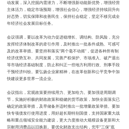
动发展，深入挖掘内需潜力，不断增强新动能新优势，增强经营
主体活力，稳定市场预期，增强社会信心，增强经济持续回升向
好态势，切实保障和改善民生，保持社会稳定，坚定不移完成全
年经济社会发展目标任务。
会议强调，要以改革为动力促进稳增长、调结构、防风险，充分
发挥经济体制改革的牵引作用，及时推出一批条件成熟、可感可
及的改革举措。要坚持和落实“两个毫不动摇”，促进各种所有制
经济优势互补、共同发展，完善产权保护、市场准入、破产退出
等市场经济基础制度，防止和纠正一些地方利用行政、刑事手段
干预经济纠纷。要弘扬企业家精神，在改革创新和公平竞争中加
快建设更多世界一流企业。
会议指出，宏观政策要持续用力、更加给力。要加强逆周期调
节，实施好积极的财政政策和稳健的货币政策，加快全面落实已
确定的政策举措，及早储备并适时推出一批增量政策举措。要加
快专项债发行使用进度，用好超长期特别国债，支持国家重大战
略和重点领域安全能力建设，更大力度推动大规模设备更新和大
宗耐用消费品以旧换新。要优化财政支出结构，兜牢“三保”底