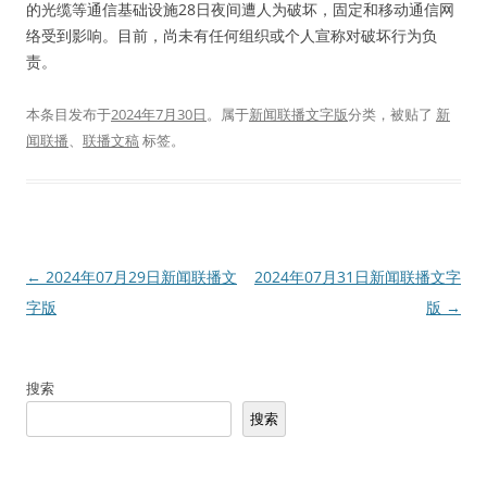
的光缆等通信基础设施28日夜间遭人为破坏，固定和移动通信网
络受到影响。目前，尚未有任何组织或个人宣称对破坏行为负
责。
本条目发布于
2024年7月30日
。属于
新闻联播文字版
分类，被贴了
新
闻联播
、
联播文稿
标签。
文
←
2024年07月29日新闻联播文
2024年07月31日新闻联播文字
章
字版
版
→
导
航
搜索
搜索