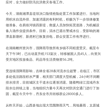
应对，全力做好防汛抗洪救灾各项工作。
今天，湖南湘潭县堤坝决口险情抢险处置工作加紧进行。当地利
用积水自流外排、加速消退的有利时机，积极为下一步坝体修复
做准备。在易俗河镇四新堤，救援人员加快拓宽道路，为机械设
备入场作业提供条件。目前，涓水已退出警戒水位，受影响的湘
潭县新塘村、新虎村已恢复供电，群众安置工作有序进行。
在湖南郴州资兴市，强降雨导致所有乡镇不同程度受灾。截至今
天下午3时，已出动直升机153架次，转移被困人员45人，向资兴
受灾地区投放食品、药品等生活类物资56.2吨。
受连续强降雨影响，吉林全省28条河流水位超警，在临江，市区
多处低洼路段积水严重，相关部门调度大型机械，24小时不间断
排水排涝，目前城区主干道水位逐渐消退。随着鸭绿江流域丹东
段水位持续上涨，当地组织力量今天再次对防洪交通门进行了加
固，截至今天中午，丹东全市共转移群众28000多人。
从昨天开始，山西多地出现大范围降雨天气，局地暴雨，太原城