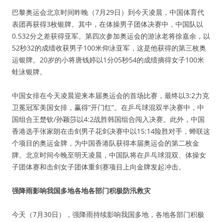
巴黎奥运会北京时间昨晚（7月29日）到今天凌晨，中国体育代
表团再获得3枚银牌。其中，在体操男子团体决赛中，中国队以
0.532分之差获得亚军。第四次参加奥运会的游泳老将徐嘉余，以
52秒32的成绩收获男子100米仰泳亚军，这是他获得的第三枚奥
运银牌。20岁的小将唐钱婷以1分05秒54的成绩摘得女子100米
蛙泳银牌。
中国女排在今天凌晨迎来本届奥运会的首场比赛，最终以3:2力克
卫冕冠军美国女排，赢得“开门红”。在乒乓球混双半决赛中，中
国组合王楚钦/孙颖莎以4:2战胜韩国组合闯入决赛。此外，中国
香港选手张家朗在击剑男子花剑决赛中以15:14险胜对手，蝉联这
个项目的奥运金牌，为中国香港队获得本届奥运会的第二枚金
牌。北京时间今晚至明天凌晨，中国队将在乒乓球混双、体操女
子团体赛和击剑女子团体重剑赛项目上向金牌发起冲击。
强降雨影响我国多地各地各部门积极防汛救灾
今天（7月30日），强降雨持续影响我国多地，各地各部门积极