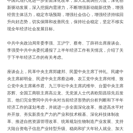
中国式现代化进一步全面深化改革，加大宏观调控力度，深化创
新驱动发展，深入挖掘内需潜力，不断增强新动能新优势，增强
经营主体活力，稳定市场预期，增强社会信心，增强经济持续回
升向好态势，切实保障和改善民生，保持社会稳定，坚定不移实
现全年经济社会发展目标。
中共中央政治局常委李强、王沪宁、蔡奇、丁薛祥出席座谈会。
李强受中共中央委托通报了上半年经济工作有关情况，介绍了关
于下半年经济工作的有关考虑。
座谈会上，民革中央主席郑建邦、民盟中央主席丁仲礼、民建中
央主席郝明金、民进中央主席蔡达峰、农工党中央主席何维、致
公党中央主席蒋作君、九三学社中央主席武维华、台盟中央主席
苏辉、全国工商联主席高云龙、无党派人士代表欧阳昌琼先后发
言。他们完全赞同中共中央对当前经济形势的分析判断和下半年
经济工作的谋划考虑，并就进一步全面深化改革、推进高水平对
外开放、夯实新质生产力的产业和技术根基、深化科技体制改
革、推进自然资源管理改革、统筹规划生物制造产业发展、支持
大陆台资电子信息产业转型升级、稳岗和扩大年轻人就业、加大