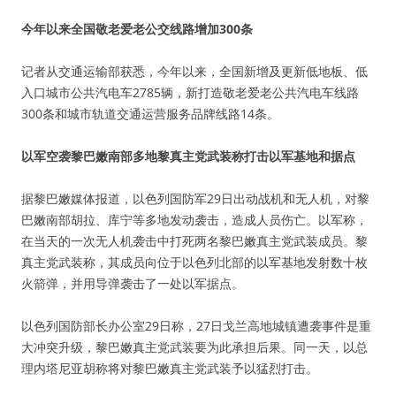
今年以来全国敬老爱老公交线路增加300条
记者从交通运输部获悉，今年以来，全国新增及更新低地板、低
入口城市公共汽电车2785辆，新打造敬老爱老公共汽电车线路
300条和城市轨道交通运营服务品牌线路14条。
以军空袭黎巴嫩南部多地黎真主党武装称打击以军基地和据点
据黎巴嫩媒体报道，以色列国防军29日出动战机和无人机，对黎
巴嫩南部胡拉、库宁等多地发动袭击，造成人员伤亡。以军称，
在当天的一次无人机袭击中打死两名黎巴嫩真主党武装成员。黎
真主党武装称，其成员向位于以色列北部的以军基地发射数十枚
火箭弹，并用导弹袭击了一处以军据点。
以色列国防部长办公室29日称，27日戈兰高地城镇遭袭事件是重
大冲突升级，黎巴嫩真主党武装要为此承担后果。同一天，以总
理内塔尼亚胡称将对黎巴嫩真主党武装予以猛烈打击。