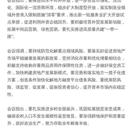
会议指出，要推进高水平对外开放，进一步营造市场化、法治
化、国际化一流营商环境，稳步扩大制度型开放，落实制造业领
域外资准入限制措施“清零”要求，推出新一轮服务业扩大开放试
点举措，促进利用外资企稳回升。要积极培育外贸发展新动能，
拓展中间品贸易、绿色贸易。要扎实推进高质量共建“一带一
路”。
会议强调，要持续防范化解重点领域风险。要落实好促进房地产
市场平稳健康发展的新政策，坚持消化存量和优化增量相结合，
积极支持收购存量商品房用作保障性住房，进一步做好保交房工
作，加快构建房地产发展新模式。要完善和落实地方一揽子化债
方案，创造条件加快化解地方融资平台债务风险。要统筹防风
险、强监管、促发展，提振投资者信心，提升资本市场内在稳定
性。
会议指出，要扎实推进乡村全面振兴，巩固拓展脱贫攻坚成果，
确保农村人口不发生规模性返贫致贫。要加强耕地保护和质量提
升，抓好农业生产，努力夺取全年粮食丰收。