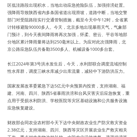
区低洼路段出现积水，当地出动应急抢险队伍，加强排涝处置。
强降雨导致陕西省内多条国省道出现滑坡，道路中断，当地交警
部门对受阻路段实行交通管制措施，截至今天中午12时，全省累
计转移避险90000多人。今天，北京多地出现暴雨天气，气象部
门预计，到今天夜间降雨将再次加强，怀柔、密云、平谷等地部
分地区累计降雨量将达到250毫米以上。为应对此次强降雨，北
京公路应急队伍共备勤3500多人、机械设备1000多台套。
长江2024年第3号洪水发生后，今天，水利部联合调度流域控制
性水库群，调度三峡水库减少出库流量，减轻中下游防洪压力。
国家发展改革委紧急下达5亿元中央预算内投资，支持湖南、福
建、河南、四川、陕西5省暴雨洪涝和台风灾害灾后应急恢复，重
点用于受损水利防洪、学校医院等灾区基础设施和公共服务设施
应急恢复建设。
财政部会同农业农村部今天下达中央财政农业生产防灾救灾资金
2.38亿元，支持湖南、四川、陕西等灾区开展农业生产救灾相关